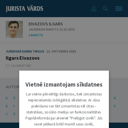
EIVAZOVS ILGARS
JAUNĀKAIS RAKSTS 22.10.2019
1 RAKSTS
JURIDISKĀ DARBA TIRGUS
22. OKTOBRIS 2019
Ilgars Eivazovs
1 KOMENTĀRI
Vietnē izmantojam sīkdatnes
AUTORU KATALOGS
Lai vietne pilnvērtīgi darbotos, tiek izmantotas
A
Ā
B
C
Č
D
E
Ē
F
G
Ģ
H
I
J
K
nepieciešamās (obligātās) sīkdatnes. Ar Jūsu
Ķ
L
Ļ
M
piekrišanu var tikt izmantotas vēl citas –
N
Ņ
O
P
R
S
Š
T
U
Ū
V
statistikas, sociālo mediju un funkcionalitātes.
Z
Ž
Papildinformācijai atveriet "Pielāgot izvēli". Jūs
varat jebkurā brīdī mainīt savu izvēli,