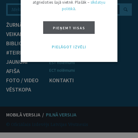
atgriežoties šajā vietnē. Plašāk –
sīkdatņu
politikā
.
ŽURNĀLS
NOZARES
PIEŅEMT VISAS
VEIKALS
Civiltiesības
BIBLIOTĒKA
Krimināltiesības
PIELĀGOT IZVĒLI
#TEIRDARBS
TIESĪBU PRAKSE
JAUNUMI
EST nolēmumi
AFIŠA
ECT nolēmumi
FOTO / VIDEO
KONTAKTI
VĒSTKOPA
MOBILĀ VERSIJA /
PILNĀ VERSIJA
© Oficiālais izdevējs Latvijas Vēstnesis