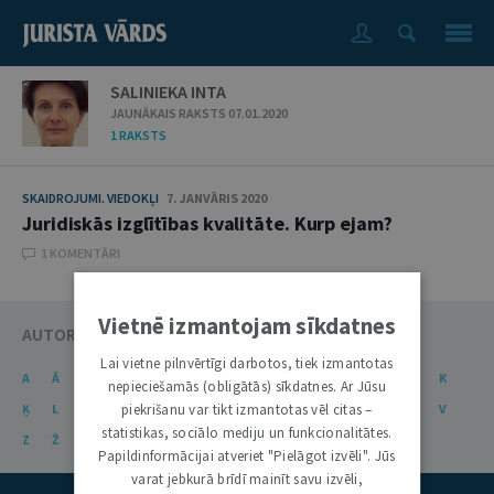
SALINIEKA INTA
JAUNĀKAIS RAKSTS 07.01.2020
1 RAKSTS
SKAIDROJUMI. VIEDOKĻI
7. JANVĀRIS 2020
Juridiskās izglītības kvalitāte. Kurp ejam?
1 KOMENTĀRI
Vietnē izmantojam sīkdatnes
AUTORU KATALOGS
Lai vietne pilnvērtīgi darbotos, tiek izmantotas
A
Ā
B
C
Č
D
E
Ē
F
G
Ģ
H
I
J
K
nepieciešamās (obligātās) sīkdatnes. Ar Jūsu
Ķ
L
Ļ
M
piekrišanu var tikt izmantotas vēl citas –
N
Ņ
O
P
R
S
Š
T
U
Ū
V
statistikas, sociālo mediju un funkcionalitātes.
Z
Ž
Papildinformācijai atveriet "Pielāgot izvēli". Jūs
varat jebkurā brīdī mainīt savu izvēli,