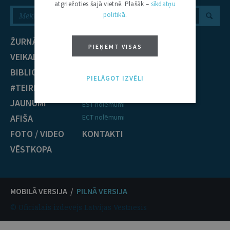
atgriežoties šajā vietnē. Plašāk –
sīkdatņu
politikā
.
ŽURNĀLS
NOZARES
PIEŅEMT VISAS
VEIKALS
Civiltiesības
BIBLIOTĒKA
Krimināltiesības
PIELĀGOT IZVĒLI
#TEIRDARBS
TIESĪBU PRAKSE
JAUNUMI
EST nolēmumi
AFIŠA
ECT nolēmumi
FOTO / VIDEO
KONTAKTI
VĒSTKOPA
MOBILĀ VERSIJA /
PILNĀ VERSIJA
© Oficiālais izdevējs Latvijas Vēstnesis