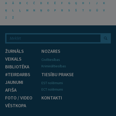
A
Ā
B
C
Č
D
E
Ē
F
G
Ģ
H
I
J
K
Ķ
L
Ļ
M
N
Ņ
O
P
R
S
Š
T
U
Ū
V
Z
Ž
ŽURNĀLS
NOZARES
VEIKALS
Civiltiesības
BIBLIOTĒKA
Krimināltiesības
#TEIRDARBS
TIESĪBU PRAKSE
JAUNUMI
EST nolēmumi
AFIŠA
ECT nolēmumi
FOTO / VIDEO
KONTAKTI
VĒSTKOPA