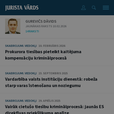
GUREVIČS DĀVIDS
JAUNĀKAIS RAKSTS 10.02.2026
14 RAKSTI
SKAIDROJUMI. VIEDOKĻI
10. FEBRUĀRIS 2026
Prokurora tiesības pieteikt kaitējuma
kompensāciju kriminālprocesā
SKAIDROJUMI. VIEDOKĻI
23. SEPTEMBRIS 2025
Vardarbība valsts institūciju dienestā: robeža
starp varas īstenošanu un noziegumu
SKAIDROJUMI. VIEDOKĻI
29. APRĪLIS 2025
Vairāk cietušo tiesību kriminālprocesā: jaunās ES
direktīvas priekšlikuma analīze