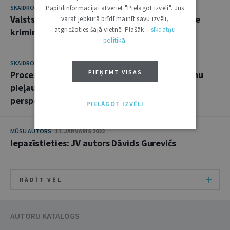
Papildinformācijai atveriet "Pielāgot izvēli". Jūs
SKAIDROJUMI. VIEDOKĻI
6. SEPTEMBRIS 2022
Valsts kompensācija cietušajam un tās nozīme
varat jebkurā brīdī mainīt savu izvēli,
atgriežoties šajā vietnē. Plašāk –
sīkdatņu
kriminālprocesā
politikā
.
SKAIDROJUMI. VIEDOKĻI
29. MARTS 2022
PIEŅEMT VISAS
Procesuālo pārkāpumu ietekme uz pierādījumu
pieļaujamību kriminālprocesā: pamattiesību
perspektīva
PIELĀGOT IZVĒLI
MŪSU AUTORS
11. JANVĀRIS 2022
Iepazīstieties: JV autors Dāvids Gurevičs
RĀDĪT VĒL
AUTORU KATALOGS