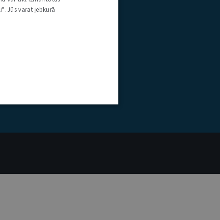
i". Jūs varat jebkurā