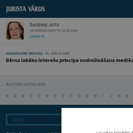
ŠAVDINA JUTA
JAUNĀKAIS RAKSTS 16.06.2020
1 RAKSTS
SKAIDROJUMI. VIEDOKĻI
16. JŪNIJS 2020
Bērna labāko interešu principa nodrošināšana mediāc
AUTORU KATALOGS
A
Ā
B
C
Č
D
E
Ē
F
G
Ģ
H
I
J
K
Ķ
Lai vietne pilnvērtīg