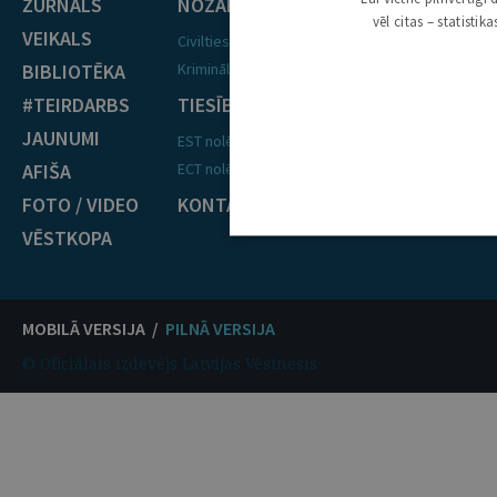
ŽURNĀLS
NOZARES
vēl citas – statisti
VEIKALS
Civiltiesības
BIBLIOTĒKA
Krimināltiesības
#TEIRDARBS
TIESĪBU PRAKSE
JAUNUMI
EST nolēmumi
AFIŠA
ECT nolēmumi
FOTO / VIDEO
KONTAKTI
VĒSTKOPA
MOBILĀ VERSIJA /
PILNĀ VERSIJA
© Oficiālais izdevējs Latvijas Vēstnesis