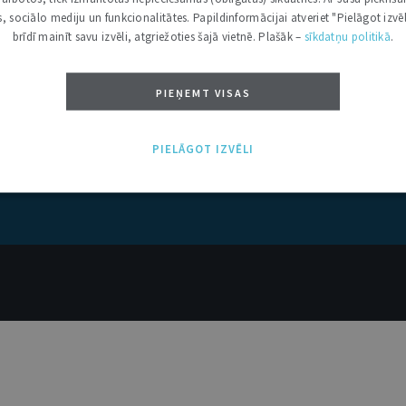
kas, sociālo mediju un funkcionalitātes. Papildinformācijai atveriet "Pielāgot izvēl
brīdī mainīt savu izvēli, atgriežoties šajā vietnē. Plašāk –
sīkdatņu politikā
.
PIEŅEMT VISAS
PIELĀGOT IZVĒLI