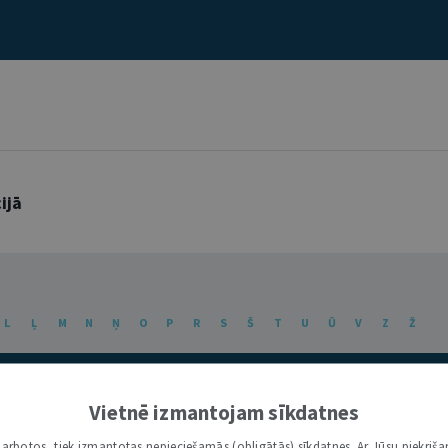
ijā
L
Ļ
M
N
Ņ
O
P
R
S
Š
T
U
Ū
V
Z
Ž
Vietnē izmantojam sīkdatnes
i darbotos, tiek izmantotas nepieciešamās (obligātās) sīkdatnes. Ar Jūsu piekriša