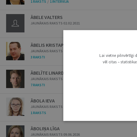
1 RAKSTS
/
1 INTERVIJA
ĀBELE VALTERS
JAUNĀKAIS RAKSTS 02.02.2021
ĀBELIS KRISTAPS
JAUNĀKAIS RAKSTS 14.09.2010
Lai vietne pilnvērtīg
3 RAKSTI
vēl citas – statisti
ĀBELĪTE LINARDS
JAUNĀKAIS RAKSTS 12.05.2026
7 RAKSTI
ĀBOLA IEVA
JAUNĀKAIS RAKSTS 29.03.2022
1 RAKSTS
ĀBOLIŅA LĪGA
JAUNĀKAIS RAKSTS 09.06.2026