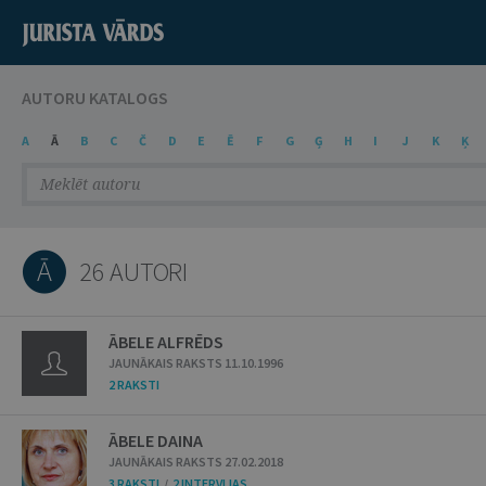
AUTORU KATALOGS
A
Ā
B
C
Č
D
E
Ē
F
G
Ģ
H
I
J
K
Ķ
Ā
26 AUTORI
ĀBELE ALFRĒDS
JAUNĀKAIS RAKSTS 11.10.1996
2 RAKSTI
ĀBELE DAINA
JAUNĀKAIS RAKSTS 27.02.2018
3 RAKSTI
/
2 INTERVIJAS