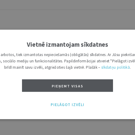
Vietnē izmantojam sīkdatnes
i darbotos, tiek izmantotas nepieciešamās (obligātās) sīkdatnes. Ar Jūsu piekriša
kas, sociālo mediju un funkcionalitātes. Papildinformācijai atveriet "Pielāgot izvēl
brīdī mainīt savu izvēli, atgriežoties šajā vietnē. Plašāk –
sīkdatņu politikā
.
PIEŅEMT VISAS
PIELĀGOT IZVĒLI