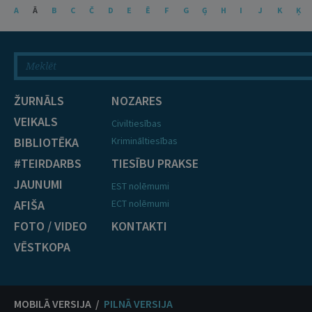
A
Ā
B
C
Č
D
E
Ē
F
G
Ģ
H
I
J
K
Ķ
ŽURNĀLS
NOZARES
VEIKALS
Civiltiesības
BIBLIOTĒKA
Krimināltiesības
#TEIRDARBS
TIESĪBU PRAKSE
JAUNUMI
EST nolēmumi
AFIŠA
ECT nolēmumi
FOTO / VIDEO
KONTAKTI
VĒSTKOPA
MOBILĀ VERSIJA /
PILNĀ VERSIJA