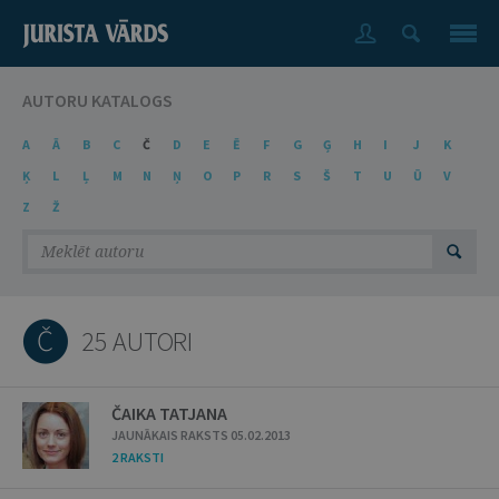
AUTORU KATALOGS
A
Ā
B
C
Č
D
E
Ē
F
G
Ģ
H
I
J
K
Ķ
L
Ļ
M
N
Ņ
O
P
R
S
Š
T
U
Ū
V
Z
Ž
Č
25 AUTORI
ČAIKA TATJANA
JAUNĀKAIS RAKSTS 05.02.2013
2 RAKSTI