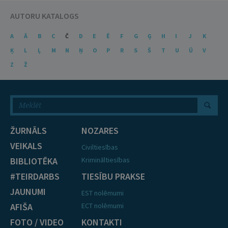
AUTORU KATALOGS
A
Ā
B
C
Č
D
E
Ē
F
G
Ģ
H
I
J
K
Ķ
L
Ļ
M
N
Ņ
O
P
R
S
Š
T
U
Ū
V
Z
Ž
ŽURNĀLS
NOZARES
VEIKALS
Civiltiesības
BIBLIOTĒKA
Krimināltiesības
#TEIRDARBS
TIESĪBU PRAKSE
JAUNUMI
EST nolēmumi
AFIŠA
ECT nolēmumi
FOTO / VIDEO
KONTAKTI