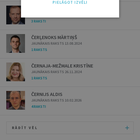
PIELĀGOT IZVĒLI
ČERBAKOVS KASPARS
JAUNĀKAIS RAKSTS 18.10.2022
3 RAKSTI
ČERĻENOKS MĀRTIŅŠ
JAUNĀKAIS RAKSTS 13.08.2024
1 RAKSTS
ČERNAJA-MEŽMALE KRISTĪNE
JAUNĀKAIS RAKSTS 26.11.2024
1 RAKSTS
ČERNIJS ALDIS
JAUNĀKAIS RAKSTS 10.02.2026
4 RAKSTI
RĀDĪT VĒL