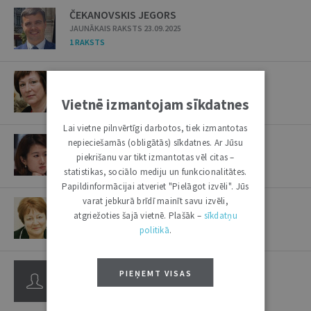
ČEKANOVSKIS JEGORS
JAUNĀKAIS RAKSTS 23.09.2025
1 RAKSTS
ČENTORICKA MAIRA
JAUNĀKAIS RAKSTS 12.04.2016
Vietnē izmantojam sīkdatnes
3 RAKSTI
Lai vietne pilnvērtīgi darbotos, tiek izmantotas
ČEŅA JUITINA
nepieciešamās (obligātās) sīkdatnes. Ar Jūsu
JAUNĀKAIS RAKSTS 17.06.2025
piekrišanu var tikt izmantotas vēl citas –
2 RAKSTI
statistikas, sociālo mediju un funkcionalitātes.
Papildinformācijai atveriet "Pielāgot izvēli". Jūs
varat jebkurā brīdī mainīt savu izvēli,
ČEPĀNE ILMA
atgriežoties šajā vietnē. Plašāk –
sīkdatņu
JAUNĀKAIS RAKSTS 28.11.2023
politikā
.
27 RAKSTI
/
6 INTERVIJAS
ČEPJOLKINA INGA
PIEŅEMT VISAS
JAUNĀKAIS RAKSTS 11.01.2005
2 INTERVIJAS