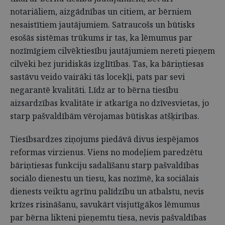
notariāliem, aizgādnības un citiem, ar bērniem
nesaistītiem jautājumiem. Satraucošs un būtisks
esošās sistēmas trūkums ir tas, ka lēmumus par
nozīmīgiem cilvēktiesību jautājumiem nereti pieņem
cilvēki bez juridiskās izglītības. Tas, ka bāriņtiesas
sastāvu veido vairāki tās locekļi, pats par sevi
negarantē kvalitāti. Līdz ar to bērna tiesību
aizsardzības kvalitāte ir atkarīga no dzīvesvietas, jo
starp pašvaldībām vērojamas būtiskas atšķirības.
Tiesībsardzes ziņojums piedāvā divus iespējamos
reformas virzienus. Viens no modeļiem paredzētu
bāriņtiesas funkciju sadalīšanu starp pašvaldības
sociālo dienestu un tiesu, kas nozīmē, ka sociālais
dienests veiktu agrīnu palīdzību un atbalstu, nevis
krīzes risināšanu, savukārt visjutīgākos lēmumus
par bērna likteni pieņemtu tiesa, nevis pašvaldības