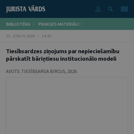
BIBLIOTĒKA
PRAKSES MATERIĀLI
15. JŪNIJS 2026 • 14:35
Tiesībsardzes ziņojums par nepieciešamību
pārskatīt bāriņtiesu institucionālo modeli
AVOTS:
TIESĪBSARGA BIROJS
,
2026