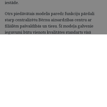
iestāde.
Otrs piedāvātais modelis paredz funkciju pārdali
starp centralizētu Bērnu aizsardzības centru ar
filiālēm pašvaldībās un tiesu. Šī modeļa galvenie
ieguvumi būtu vienots kvalitātes standarts visā
valstī, profesionāla personāla atlase un apmācība,
centralizēta uzraudzība un ātrāka sūdzību
izskatīšanu, kā arī daudz objektīvāka bērna
vajadzību izvērtēšana.
3
KOMENTĀRI