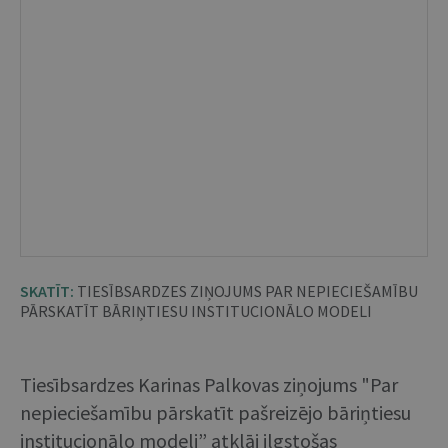
SKATĪT:
TIESĪBSARDZES ZIŅOJUMS PAR NEPIECIEŠAMĪBU
PĀRSKATĪT BĀRIŅTIESU INSTITUCIONĀLO MODELI
Tiesībsardzes Karinas Palkovas ziņojums "Par
nepieciešamību pārskatīt pašreizējo bāriņtiesu
institucionālo modeli” atklāj ilgstošas