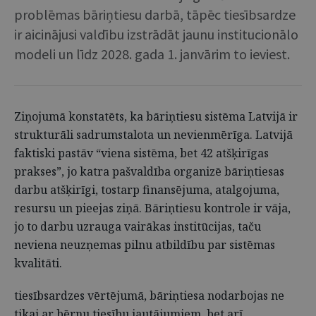
problēmas bāriņtiesu darbā, tāpēc tiesībsardze
ir aicinājusi valdību izstrādāt jaunu institucionālo
modeli un līdz 2028. gada 1. janvārim to ieviest.
Ziņojumā konstatēts, ka bāriņtiesu sistēma Latvijā ir
strukturāli sadrumstalota un nevienmērīga. Latvijā
faktiski pastāv “viena sistēma, bet 42 atšķirīgas
prakses”, jo katra pašvaldība organizē bāriņtiesas
darbu atšķirīgi, tostarp finansējuma, atalgojuma,
resursu un pieejas ziņā. Bāriņtiesu kontrole ir vāja,
jo to darbu uzrauga vairākas institūcijas, taču
neviena neuzņemas pilnu atbildību par sistēmas
kvalitāti.
tiesībsardzes vērtējumā, bāriņtiesa nodarbojas ne
tikai ar bērnu tiesību jautājumiem, bet arī