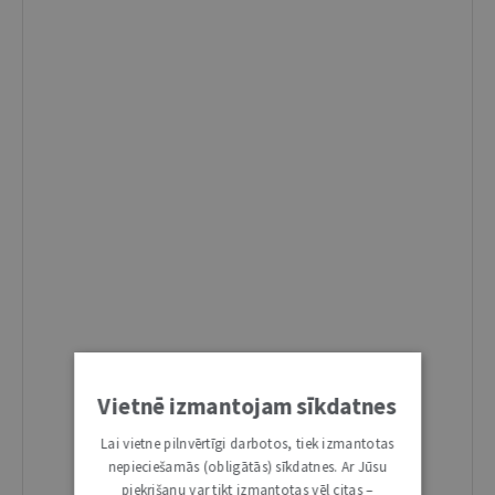
Vietnē izmantojam sīkdatnes
Lai vietne pilnvērtīgi darbotos, tiek izmantotas
nepieciešamās (obligātās) sīkdatnes. Ar Jūsu
piekrišanu var tikt izmantotas vēl citas –