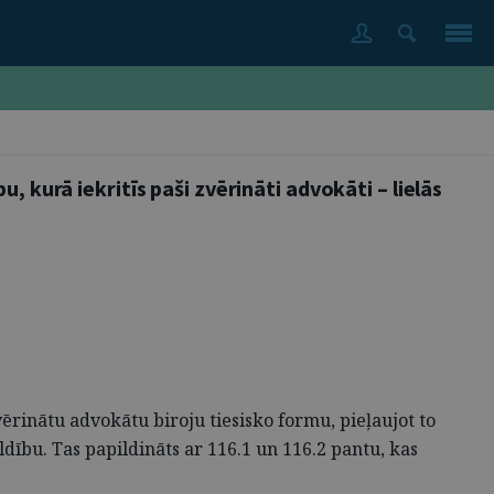
 kurā iekritīs paši zvērināti advokāti – lielās
rinātu advokātu biroju tiesisko formu, pieļaujot to
dību. Tas papildināts ar 116.1 un 116.2 pantu, kas