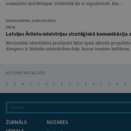
uzmanību dzirdētajam. Visbiežāk šie ir signālvārdi, kas ...
INGA KUDEIKINA, ELĪNA POLENCA
ESEJA
Latvijas Ārlietu ministrijas stratēģiskā komunikācija
Nacionālās identitātes jautājumi kļūst īpaši aktuāli ģeopoliti
diaspora ir būtiska sabiedrības daļa, kuras iesaiste kultūras, .
AUTORU KATALOGS
A
Ā
B
C
Č
D
E
Ē
F
G
Ģ
H
I
J
K
Ķ
ŽURNĀLS
NOZARES
VEIKALS