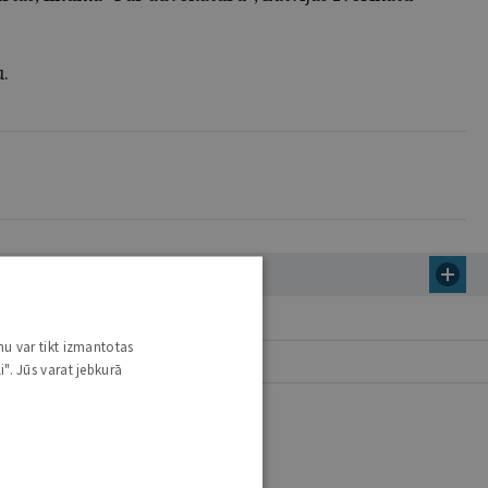
u.
nu var tikt izmantotas
i". Jūs varat jebkurā