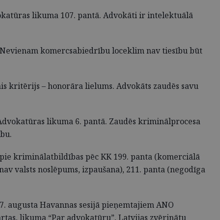
katūras likuma 107. pantā. Advokāti ir intelektuālā
as. Nevienam komercsabiedrību loceklim nav tiesību būt
ais kritērijs – honorāra lielums. Advokāts zaudēs savu
a Advokatūras likuma 6. pantā. Zaudēs kriminālprocesa
ību.
 pie kriminālatbildības pēc KK 199. panta (komerciālā
nav valsts noslēpums, izpaušana), 211. panta (negodīga
 27. augusta Havannas sesijā pieņemtajiem ANO
tas, likuma “Par advokatūru”, Latvijas zvērinātu