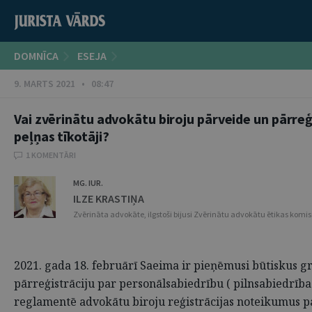
DOMNĪCA
ESEJA
9. MARTS 2021 • 08:47
Vai zvērinātu advokātu biroju pārveide un pārreģi
peļņas tīkotāji?
1 KOMENTĀRI
MG. IUR.
ILZE KRASTIŅA
Zvērināta advokāte, ilgstoši bijusi Zvērinātu advokātu ētikas komis
2021. gada 18. februārī Saeima ir pieņēmusi būtiskus g
pārreģistrāciju par personālsabiedrību ( pilnsabiedrība
reglamentē advokātu biroju reģistrācijas noteikumus