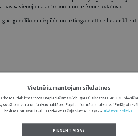
ma nav savienojama ar to nomaiņu uz komercstatusu.
 godīgam likumu izpildē un uzticīgam attiecībās ar klient
Vietnē izmantojam sīkdatnes
i darbotos, tiek izmantotas nepieciešamās (obligātās) sīkdatnes. Ar Jūsu piekriša
kas, sociālo mediju un funkcionalitātes. Papildinformācijai atveriet "Pielāgot izvēl
brīdī mainīt savu izvēli, atgriežoties šajā vietnē. Plašāk –
sīkdatņu politikā
.
ktiesību transformācijas kontekstā
PIEŅEMT VISAS