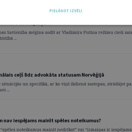
PIELĀGOT IZVĒLI
lucionāro sirdsapziņu”?
opas Savienība mēģina sodīt ar Vladimira Putina režīmu cieši sa
ūtībā ...
nālais ceļš līdz advokāta statusam Norvēģijā
situācijās un specifikā, ar ko viņš ikdienā sastopas, strādājot p
i ...
šām nav iespējams mainīt spēles noteikumus?
 “spēles noteikumus mainīt nedrīkst” vai “izmaiņas ir iespējams a