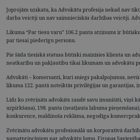
Joprojām uzskatu, ka Advokātu profesija nekad nav tikus
darba veicēji un nav saimnieciskās darbības veicēji. Advo
Likuma “Par tiesu varu” 106.2 panta atzinums ir būtisks
par tiesai piederīgu personu.
Pie šāda tiesiskā statusa būtiski mainīsies klienta un a
neatkarību un pakļautību tikai likumam un advokātu pr
Advokāti – komersanti, kuri sniegs pakalpojumus, nevis
likuma 122. pantā noteiktās privilēģijas un garantijas,
Līdz ko zvērināts advokāts zaudē savu imunitāti, viņš k
uzpirkšana), 198. panta (neatļauta labuma pieņemšana), 
konkurence, maldinoša reklāma, negodīga komercpraks
Zvērinātu advokātu profesionālā un korporatīvā darbīb
pamatprincipiem par advokātu lomu, Eiropas Savienības