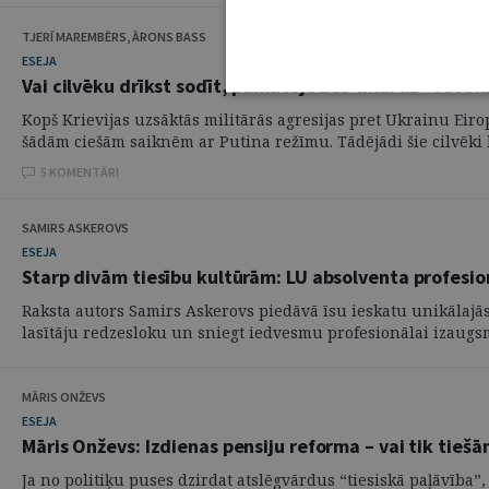
TJERĪ MAREMBĒRS, ĀRONS BASS
ESEJA
Vai cilvēku drīkst sodīt, pamatojoties tikai uz “revo
Kopš Krievijas uzsāktās militārās agresijas pret Ukrainu Eir
šādām ciešām saiknēm ar Putina režīmu. Tādējādi šie cilvēki b
5 KOMENTĀRI
SAMIRS ASKEROVS
ESEJA
Starp divām tiesību kultūrām: LU absolventa profesio
Raksta autors Samirs Askerovs piedāvā īsu ieskatu unikālajās 
lasītāju redzesloku un sniegt iedvesmu profesionālai izaugsme
MĀRIS ONŽEVS
ESEJA
Māris Onževs: Izdienas pensiju reforma – vai tik tie
Ja no politiķu puses dzirdat atslēgvārdus “tiesiskā paļāvība”,