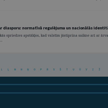
 ar diasporu: normatīvā regulējuma un nacionālās identit
skās spriedzes apstākļos, kad valstīm jāstiprina saikne arī ar ārv
..
L
Ļ
M
N
Ņ
O
P
R
S
Š
T
U
Ū
V
Z
Ž