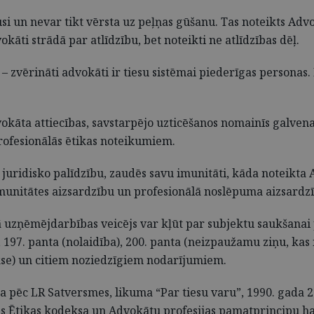
i un nevar tikt vērsta uz peļņas gūšanu. Tas noteikts Advo
kāti strādā par atlīdzību, bet noteikti ne atlīdzības dēļ.
 – zvērināti advokāti ir tiesu sistēmai piederīgas person
dvokāta attiecības, savstarpējo uzticēšanos nomainīs galven
ofesionālās ētikas noteikumiem.
 juridisko palīdzību, zaudēs savu imunitāti, kāda noteikt
 imunitātes aizsardzību un profesionālā noslēpuma aizsardz
ā uzņēmējdarbības veicējs var kļūt par subjektu saukšanai
197. panta (nolaidība), 200. panta (neizpaužamu ziņu, kas 
e) un citiem noziedzīgiem nodarījumiem.
a pēc LR Satversmes, likuma “Par tiesu varu”, 1990. gada
 Ētikas kodeksa un Advokātu profesijas pamatprincipu har