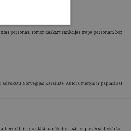
istītās personas. Tomēr dažkārt sankcijas trāpa personām bez
ar advokātu Norvēģijas Karalistē. Autora mērķis ir paplašināt
ttiecināt tikai uz tālāku nākotni”, sāciet pievērst divkāršu