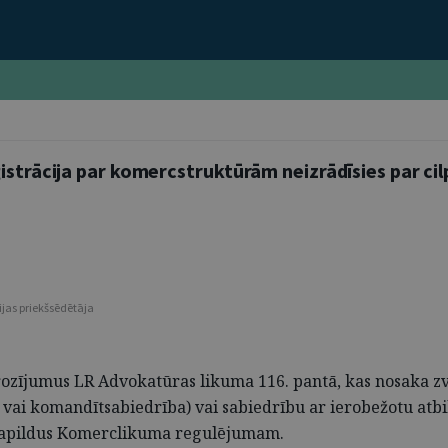
strācija par komercstruktūrām neizrādīsies par cilpu,
ijas priekšsēdētāja
rozījumus LR Advokatūras likuma 116. pantā, kas nosaka zvē
 vai komandītsabiedrība) vai sabiedrību ar ierobežotu atbil
 papildus Komerclikuma regulējumam.