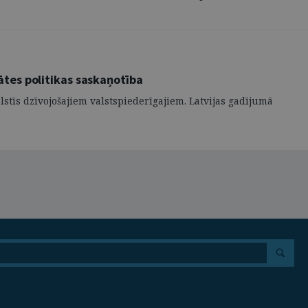
ātes politikas saskaņotība
alstīs dzīvojošajiem valstspiederīgajiem. Latvijas gadījumā