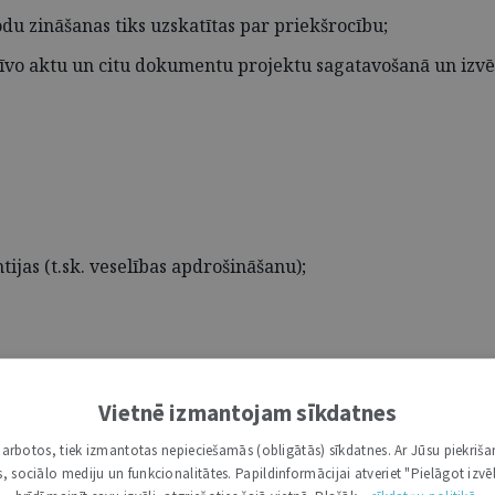
du zināšanas tiks uzskatītas par priekšrocību;
atīvo aktu un citu dokumentu projektu sagatavošanā un izvē
ijas (t.sk. veselības apdrošināšanu);
Vietnē izmantojam sīkdatnes
i darbotos, tiek izmantotas nepieciešamās (obligātās) sīkdatnes. Ar Jūsu piekriša
kas, sociālo mediju un funkcionalitātes. Papildinformācijai atveriet "Pielāgot izvēl