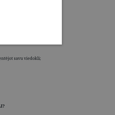
ntējot savu viedokli;
I?