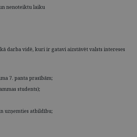
un nenoteiktu laiku
ā darba vidē, kuri ir gatavi aizstāvēt valsts intereses
kuma 7. panta prasībām;
rammas students);
un uzņemties atbildību;