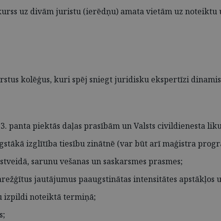
kurss uz divām juristu (ierēdņu) amata vietām uz noteiktu 
stus kolēģus, kuri spēj sniegt juridisku ekspertīzi dinamisk
3. panta piektās daļas prasībām un Valsts civildienesta li
stākā izglītība tiesību zinātnē (var būt arī maģistra prog
kstveidā, sarunu vešanas un saskarsmes prasmes;
arežģītus jautājumus paaugstinātas intensitātes apstākļos 
 izpildi noteiktā termiņā;
s;