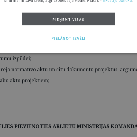
brīdī mainīt savu izvēli, atgriežoties šajā vietnē. Plašāk –
sīkdatņu politikā
.
 un kolēģu atbalstu.
PIEŅEMT VISAS
PIELĀGOT IZVĒLI
vumu izpildei;
n ārējo normatīvo aktu un citu dokumentu projektus, argume
sību aktu projektiem;
ĒLIES PIEVIENOTIES ĀRLIETU MINISTRIJAS KOMANDA