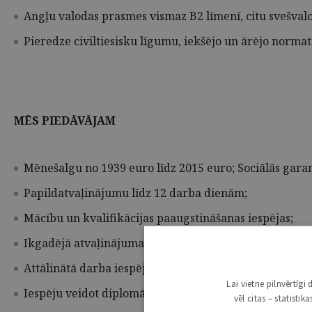
Angļu valodas prasmes vismaz B2 līmenī, citu svešvalo
Pieredze civiltiesisku līgumu, iekšējo un ārējo norm
MĒS PIEDĀVĀJAM
Mēnešalgu no 1939 euro līdz 2015 euro; Sociālās garant
Papildatvaļinājumu līdz 12 darba dienām;
Mācību un kvalifikācijas paaugstināšanas iespējas;
Ikgadējā atvaļinājuma pabalstu;
Attālinātā darba iespējas;
Lai vietne pilnvērtīg
Iespēju veidot diplomāta karjeru;
vēl citas – statisti