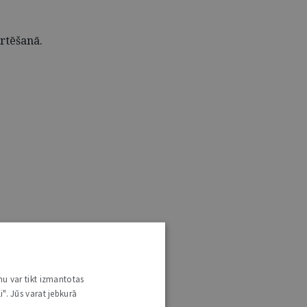
rtēšanā.
nu var tikt izmantotas
i". Jūs varat jebkurā