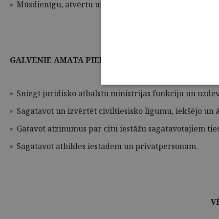
Mūsdienīgu, atvērtu un uz sadarbību vērstu darba vidi
GALVENIE AMATA PIENĀKUMI
Sniegt juridisko atbalstu ministrijas funkciju un uzde
Sagatavot un izvērtēt civiltiesisko līgumu, iekšējo u
Gatavot atzinumus par citu iestāžu sagatavotajiem tie
Sagatavot atbildes iestādēm un privātpersonām.
V