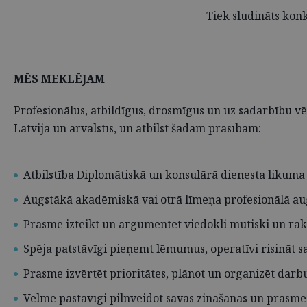
Tiek sludināts kon
MĒS MEKLĒJAM
Profesionālus, atbildīgus, drosmīgus un uz sadarbību vēr
Latvijā un ārvalstīs, un atbilst šādām prasībām:
Atbilstība Diplomātiskā un konsulārā dienesta likuma 
Augstākā akadēmiskā vai otrā līmeņa profesionālā aug
Prasme izteikt un argumentēt viedokli mutiski un ra
Spēja patstāvīgi pieņemt lēmumus, operatīvi risināt s
Prasme izvērtēt prioritātes, plānot un organizēt darbu
Vēlme pastāvīgi pilnveidot savas zināšanas un prasme