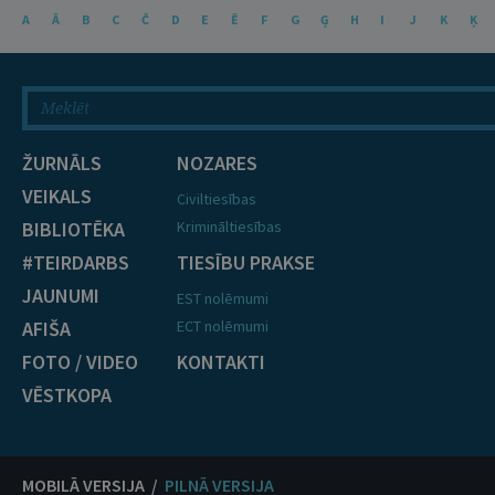
A
Ā
B
C
Č
D
E
Ē
F
G
Ģ
H
I
J
K
Ķ
ŽURNĀLS
NOZARES
VEIKALS
Civiltiesības
BIBLIOTĒKA
Krimināltiesības
#TEIRDARBS
TIESĪBU PRAKSE
JAUNUMI
EST nolēmumi
AFIŠA
ECT nolēmumi
FOTO / VIDEO
KONTAKTI
VĒSTKOPA
MOBILĀ VERSIJA /
PILNĀ VERSIJA