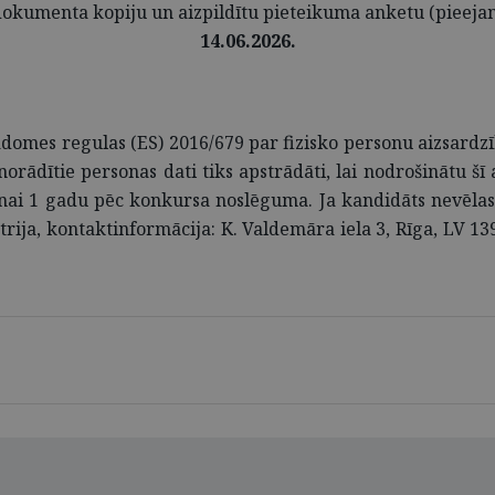
ša dokumenta kopiju un aizpildītu pieteikuma anketu (pieej
14.06.2026.
domes regulas (ES) 2016/679 par fizisko personu aizsardzīb
rādītie personas dati tiks apstrādāti, lai nodrošinātu šī a
ai 1 gadu pēc konkursa noslēguma. Ja kandidāts nevēlas, l
trija, kontaktinformācija: K. Valdemāra iela 3, Rīga, LV 1