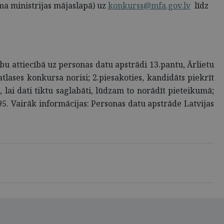
ama ministrijas mājaslapā) uz
konkurss@mfa.gov.lv
līdz
u attiecībā uz personas datu apstrādi 13.pantu, Ārlietu
tlases konkursa norisi; 2.piesakoties, kandidāts piekrīt
ai dati tiktu saglabāti, lūdzam to norādīt pieteikumā;
395. Vairāk informācijas: Personas datu apstrāde Latvijas