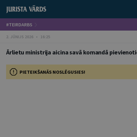
#TEIRDARBS
2. JŪNIJS 2026 • 16:25
Ārlietu ministrija aicina savā komandā pievienoti
PIETEIKŠANĀS NOSLĒGUSIES!