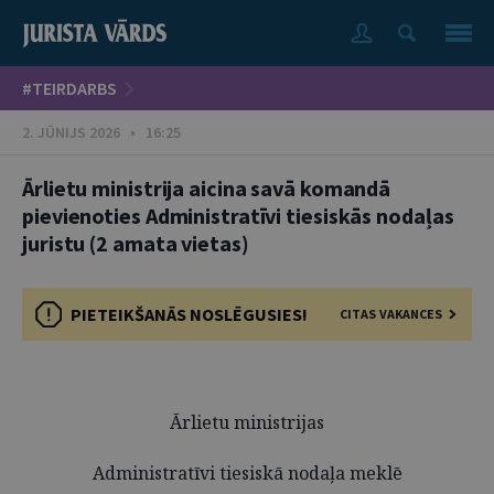
#TEIRDARBS
2. JŪNIJS 2026 • 16:25
Ārlietu ministrija aicina savā komandā
pievienoties Administratīvi tiesiskās nodaļas
juristu (2 amata vietas)
PIETEIKŠANĀS NOSLĒGUSIES!
CITAS VAKANCES
Ārlietu ministrijas
Administratīvi tiesiskā nodaļa meklē