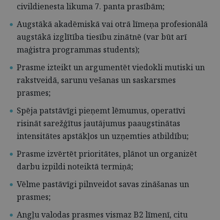
civildienesta likuma 7. panta prasībām;
Augstākā akadēmiskā vai otrā līmeņa profesionālā
augstākā izglītība tiesību zinātnē (var būt arī
maģistra programmas students);
Prasme izteikt un argumentēt viedokli mutiski un
rakstveidā, sarunu vešanas un saskarsmes
prasmes;
Spēja patstāvīgi pieņemt lēmumus, operatīvi
risināt sarežģītus jautājumus paaugstinātas
intensitātes apstākļos un uzņemties atbildību;
Prasme izvērtēt prioritātes, plānot un organizēt
darbu izpildi noteiktā termiņā;
Vēlme pastāvīgi pilnveidot savas zināšanas un
prasmes;
Angļu valodas prasmes vismaz B2 līmenī, citu