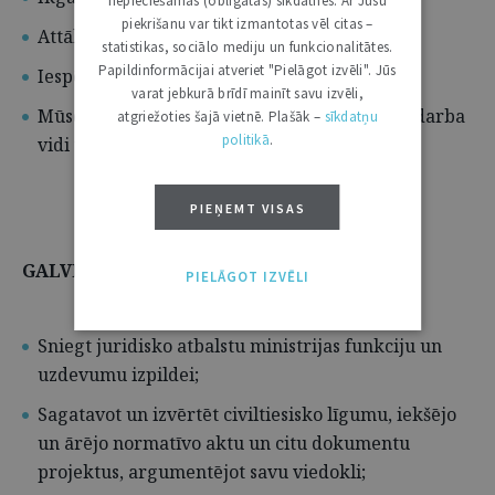
nepieciešamās (obligātās) sīkdatnes. Ar Jūsu
piekrišanu var tikt izmantotas vēl citas –
Attālinātā darba iespējas;
statistikas, sociālo mediju un funkcionalitātes.
Papildinformācijai atveriet "Pielāgot izvēli". Jūs
Iespēju veidot diplomāta karjeru;
varat jebkurā brīdī mainīt savu izvēli,
Mūsdienīgu, atvērtu un uz sadarbību vērstu darba
atgriežoties šajā vietnē. Plašāk –
sīkdatņu
politikā
.
vidi un kolēģu atbalstu.
PIEŅEMT VISAS
GALVENIE AMATA PIENĀKUMI
PIELĀGOT IZVĒLI
Sniegt juridisko atbalstu ministrijas funkciju un
uzdevumu izpildei;
Sagatavot un izvērtēt civiltiesisko līgumu, iekšējo
un ārējo normatīvo aktu un citu dokumentu
projektus, argumentējot savu viedokli;