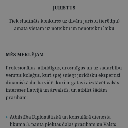
JURISTUS
Tiek sludināts konkurss uz divām juristu (ierēdņu)
amata vietām uz noteiktu un nenoteiktu laiku
MĒS MEKLĒJAM
Profesionālus, atbildīgus, drosmīgus un uz sadarbību
vērstus kolēģus, kuri spēj sniegt juridisku ekspertīzi
dinamiskā darba vidē, kuri ir gatavi aizstāvēt valsts
intereses Latvijā un ārvalstīs, un atbilst šādām
prasībām:
Atbilstība Diplomātiskā un konsulārā dienesta
likuma 3. panta piektās daļas prasībām un Valsts