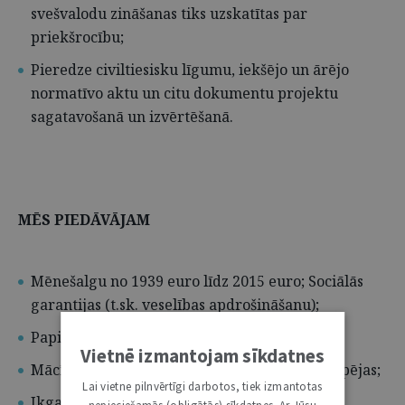
svešvalodu zināšanas tiks uzskatītas par
priekšrocību;
Pieredze civiltiesisku līgumu, iekšējo un ārējo
normatīvo aktu un citu dokumentu projektu
sagatavošanā un izvērtēšanā.
MĒS PIEDĀVĀJAM
Mēnešalgu no 1939 euro līdz 2015 euro; Sociālās
garantijas (t.sk. veselības apdrošināšanu);
Papildatvaļinājumu līdz 12 darba dienām;
Vietnē izmantojam sīkdatnes
Mācību un kvalifikācijas paaugstināšanas iespējas;
Lai vietne pilnvērtīgi darbotos, tiek izmantotas
Ikgadējā atvaļinājuma pabalstu;