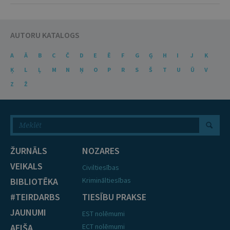
AUTORU KATALOGS
A
Ā
B
C
Č
D
E
Ē
F
G
Ģ
H
I
J
K
Ķ
L
Ļ
M
N
Ņ
O
P
R
S
Š
T
U
Ū
V
Z
Ž
ŽURNĀLS
NOZARES
VEIKALS
Civiltiesības
BIBLIOTĒKA
Krimināltiesības
#TEIRDARBS
TIESĪBU PRAKSE
JAUNUMI
EST nolēmumi
AFIŠA
ECT nolēmumi