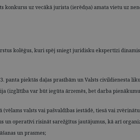
ts konkurss uz vecākā jurista (ierēdņa) amata vietu uz nen
stus kolēģus, kuri spēj sniegt juridisku ekspertīzi dinamisk
3. panta piektās daļas prasībām un Valsts civildienesta li
ācija (izglītība var būt iegūta ārzemēs, bet darba pienākumu
 (vēlams valsts vai pašvaldības iestādē, tiesā vai zvērinātu
 un operatīvi risināt sarežģītus jautājumus, kā arī organi
nāšanas un prasmes;