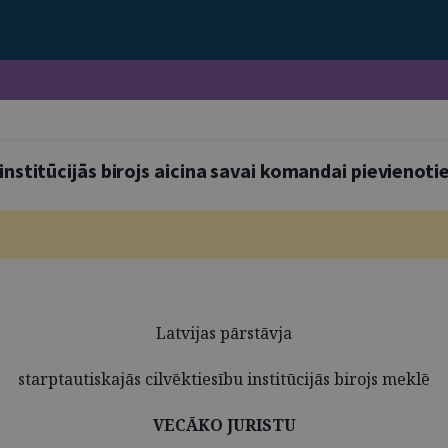
institūcijās birojs aicina savai komandai pievienoti
Latvijas pārstāvja
starptautiskajās cilvēktiesību institūcijās birojs meklē
VECĀKO JURISTU