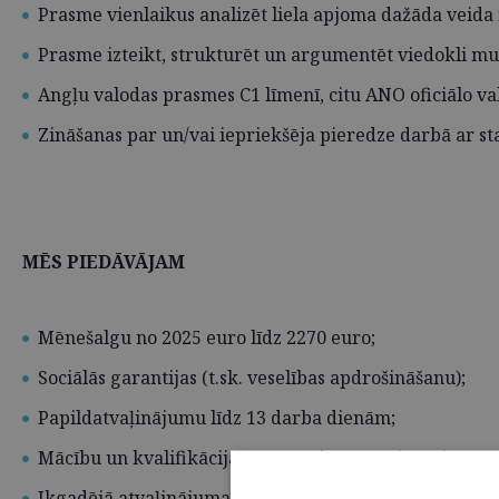
Prasme vienlaikus analizēt liela apjoma dažāda veida
Prasme izteikt, strukturēt un argumentēt viedokli m
Angļu valodas prasmes C1 līmenī, citu ANO oficiālo va
Zināšanas par un/vai iepriekšēja pieredze darbā ar st
MĒS PIEDĀVĀJAM
Mēnešalgu no 2025 euro līdz 2270 euro;
Sociālās garantijas (t.sk. veselības apdrošināšanu);
Papildatvaļinājumu līdz 13 darba dienām;
Mācību un kvalifikācijas paaugstināšanas iespējas;
Ikgadējā atvaļinājuma pabalstu;