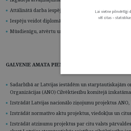
Attālinātā darba iespējas;
Lai vietne pilnvērtīg
vēl citas – statisti
Iespēju veidot diplomāta karjeru;
Mūsdienīgu, atvērtu un uz sadarbību vērstu darba vidi
GALVENIE AMATA PIENĀKUMI
Sadarbībā ar Latvijas iestādēm un starptautiskajām o
Organizācijas (ANO) Cilvēktiesību komitejā izskatāmaj
Izstrādāt Latvijas nacionālo ziņojumu projektus ANO, k
Izstrādāt normatīvo aktu projektus, viedokļus un cit
Izstrādāt atzinumu projektus par citu valsts pārvalde