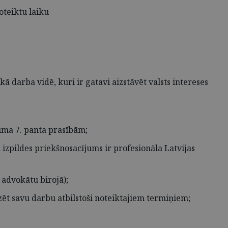
oteiktu laiku
ā darba vidē, kuri ir gatavi aizstāvēt valsts intereses
kuma 7. panta prasībām;
 izpildes priekšnosacījums ir profesionāla Latvijas
 advokātu birojā);
zēt savu darbu atbilstoši noteiktajiem termiņiem;