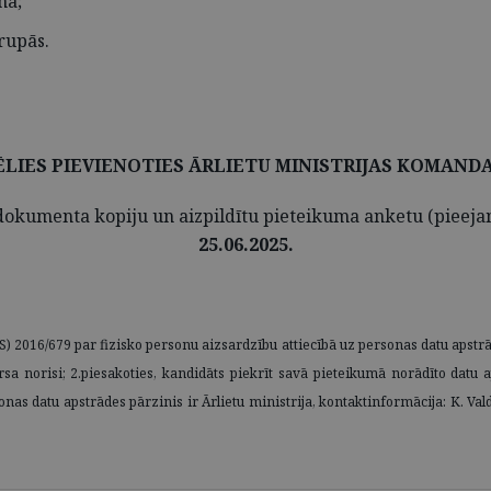
mā;
rupās.
ĒLIES PIEVIENOTIES ĀRLIETU MINISTRIJAS KOMANDA
ša dokumenta kopiju un aizpildītu pieteikuma anketu (pieej
25.06.2025.
 2016/679 par fizisko personu aizsardzību attiecībā uz personas datu apstrā
kursa norisi; 2.piesakoties, kandidāts piekrīt savā pieteikumā norādīto da
rsonas datu apstrādes pārzinis ir Ārlietu ministrija, kontaktinformācija: K. V