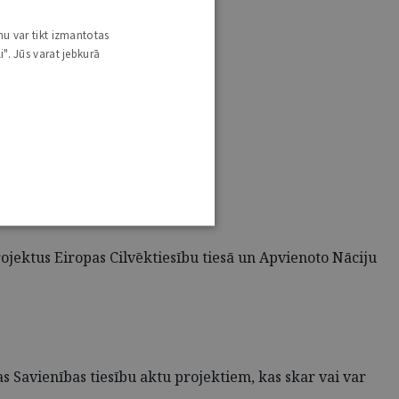
nu var tikt izmantotas
i". Jūs varat jebkurā
jektus Eiropas Cilvēktiesību tiesā un Apvienoto Nāciju
s Savienības tiesību aktu projektiem, kas skar vai var