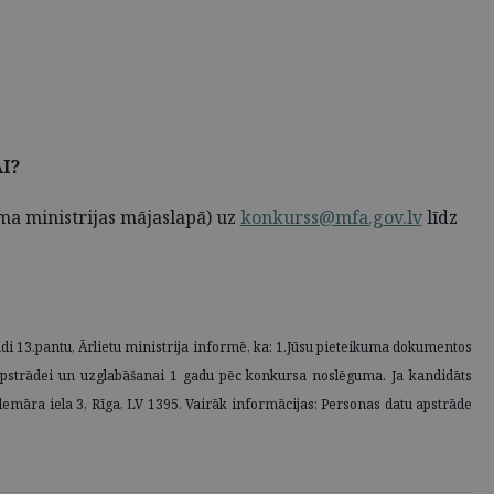
I?
ama ministrijas mājaslapā) uz
konkurss@mfa.gov.lv
līdz
di 13.pantu, Ārlietu ministrija informē, ka: 1.Jūsu pieteikuma dokumentos
tu apstrādei un uzglabāšanai 1 gadu pēc konkursa noslēguma. Ja kandidāts
aldemāra iela 3, Rīga, LV 1395. Vairāk informācijas: Personas datu apstrāde