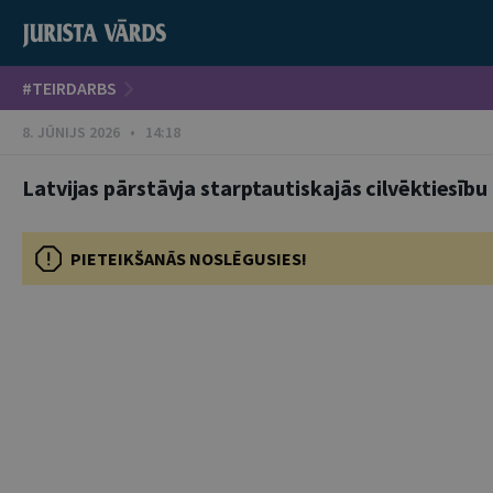
#TEIRDARBS
8. JŪNIJS 2026 • 14:18
Latvijas pārstāvja starptautiskajās cilvēktiesību 
PIETEIKŠANĀS NOSLĒGUSIES!