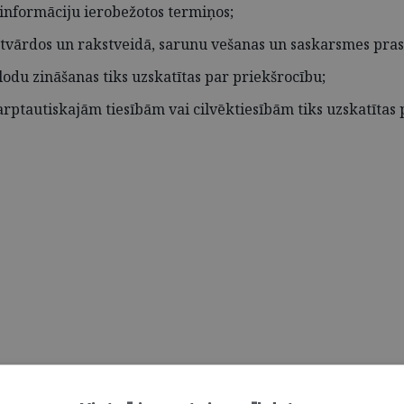
 informāciju ierobežotos termiņos;
utvārdos un rakstveidā, sarunu vešanas un saskarsmes pra
lodu zināšanas tiks uzskatītas par priekšrocību;
arptautiskajām tiesībām vai cilvēktiesībām tiks uzskatītas 