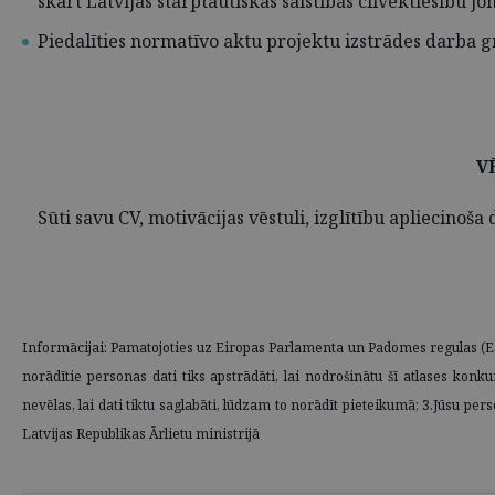
skart Latvijas starptautiskās saistības cilvēktiesību jo
Piedalīties normatīvo aktu projektu izstrādes darba g
V
Sūti savu CV, motivācijas vēstuli, izglītību apliecino
Informācijai: Pamatojoties uz Eiropas Parlamenta un Padomes regulas (ES)
norādītie personas dati tiks apstrādāti, lai nodrošinātu šī atlases kon
nevēlas, lai dati tiktu saglabāti, lūdzam to norādīt pieteikumā; 3.Jūsu pe
Latvijas Republikas Ārlietu ministrijā