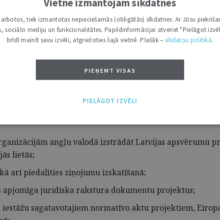
Vietnē izmantojam sīkdatnes
i darbotos, tiek izmantotas nepieciešamās (obligātās) sīkdatnes. Ar Jūsu piekriša
kas, sociālo mediju un funkcionalitātes. Papildinformācijai atveriet "Pielāgot izvēl
brīdī mainīt savu izvēli, atgriežoties šajā vietnē. Plašāk –
sīkdatņu politikā
.
 un kolēģu atbalstu.
PIEŅEMT VISAS
PIELĀGOT IZVĒLI
rganizācijām angļu valodā izstrādāt Latvijas apsvērumu pro
ās lietās;
ā arī piedalīties ziņojumu izskatīšanā;
us apjomīga juridiska rakstura dokumentu projektus;
s iestāžu sagatavotajiem normatīvo aktu projektiem, Eiropa