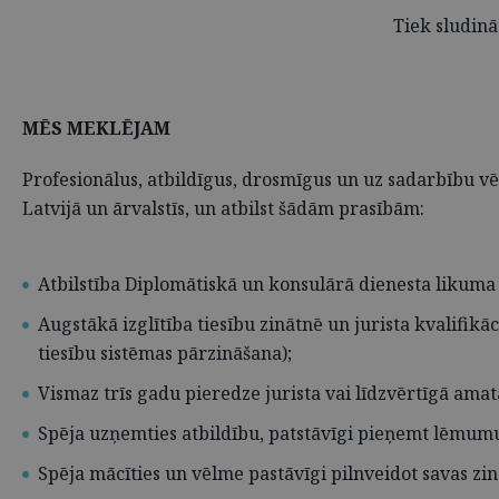
Tiek sludinā
MĒS MEKLĒJAM
Profesionālus, atbildīgus, drosmīgus un uz sadarbību vēr
Latvijā un ārvalstīs, un atbilst šādām prasībām:
Atbilstība Diplomātiskā un konsulārā dienesta likuma 
Augstākā izglītība tiesību zinātnē un jurista kvalifik
tiesību sistēmas pārzināšana);
Vismaz trīs gadu pieredze jurista vai līdzvērtīgā amatā
Spēja uzņemties atbildību, patstāvīgi pieņemt lēmumus
Spēja mācīties un vēlme pastāvīgi pilnveidot savas zi