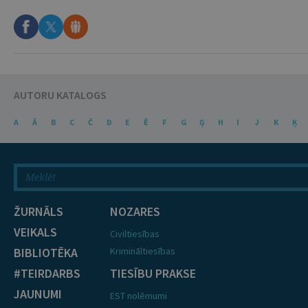
AUTORU KATALOGS
A
Ā
B
C
Č
D
E
Ē
F
G
Ģ
H
I
J
K
Ķ
ŽURNĀLS
NOZARES
VEIKALS
Civiltiesības
BIBLIOTĒKA
Krimināltiesības
#TEIRDARBS
TIESĪBU PRAKSE
JAUNUMI
EST nolēmumi