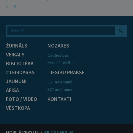
Z
Ž
ŽURNĀLS
NOZARES
VEIKALS
Civiltiesības
BIBLIOTĒKA
Krimināltiesības
#TEIRDARBS
TIESĪBU PRAKSE
JAUNUMI
EST nolēmumi
AFIŠA
ECT nolēmumi
FOTO / VIDEO
KONTAKTI
VĒSTKOPA
MOBILĀ VERSIJA /
PILNĀ VERSIJA