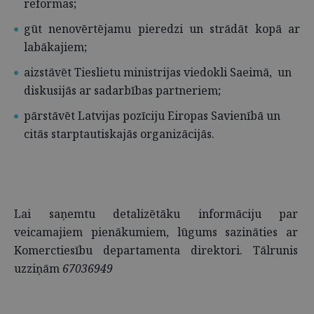
reformas;
gūt nenovērtējamu pieredzi un strādāt kopā ar
labākajiem;
aizstāvēt Tieslietu ministrijas viedokli Saeimā, un
diskusijās ar sadarbības partneriem;
pārstāvēt Latvijas pozīciju Eiropas Savienībā un
citās starptautiskajās organizācijās.
Lai saņemtu detalizētāku informāciju par
veicamajiem pienākumiem, lūgums sazināties ar
Komerctiesību departamenta direktori. Tālrunis
uzziņām
67036949