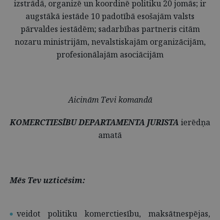
izstrādā, organizē un koordinē politiku 20 jomās; ir
augstākā iestāde 10 padotībā esošajām valsts
pārvaldes iestādēm; sadarbības partneris citām
nozaru ministrijām, nevalstiskajām organizācijām,
profesionālajām asociācijām
Aicinām Tevi komandā
KOMERCTIESĪBU DEPARTAMENTA JURISTA
ierēdņa
amatā
Mēs Tev uzticēsim:
veidot politiku komerctiesību, maksātnespējas,