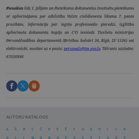
Piesakies
līdz 1. jūlijam un
Pieteikuma dokumentus (motivētu pieteikumu
ar apliecinājumu par atbilstību Valsts civildienesta likuma 7. panta
prasībām, informāciju par iegūto profesionālo pieredzi, izglītību
apliecinoša dokumenta kopiju un CV) iesniedz Tieslietu ministrijas
Personālvadības departamentā (Brīvības bulvārī 36, Rīgā, LV 1536) vai
elektroniski, nosūtot uz e-pastu:
personals@tm.gov.lv
, Tālrunis uzziņām:
67036998
AUTORU KATALOGS
A
Ā
B
C
Č
D
E
Ē
F
G
Ģ
H
I
J
K
Ķ
L
Ļ
M
N
Ņ
O
P
R
S
Š
T
U
Ū
V