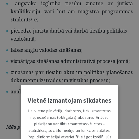
augstākā izglītība tiesību zinātnē ar jurista
kvalifikāciju, vari būt arī maģistra programmas
students/-e;
pieredze jurista darbā vai darbā tiesību politikas
veidošanā;
labas angļu valodas zināšanas;
vispārīgas zināšanas administratīvā procesa jomā;
zināšanas par tiesību aktu un politikas plānošanas
dokumentu izstrādes un virzības procesu;
analītiskā domāšana, patstāvība un iniciatīva.
Vietnē izmantojam sīkdatnes
Lai vietne pilnvērtīgi darbotos, tiek izmantotas
nepieciešamās (obligātās) sīkdatnes. Ar Jūsu
piekrišanu var tikt izmantotas vēl citas –
Mēs piedāvājam:
statistikas, sociālo mediju un funkcionalitātes.
Papildinformācijai atveriet "Pielāgot izvēli". Jūs