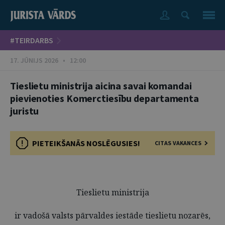
#TEIRDARBS
17. JŪNIJS 2026 • 12:00
Tieslietu ministrija aicina savai komandai
pievienoties Komerctiesību departamenta
juristu
PIETEIKŠANĀS NOSLĒGUSIES!
CITAS VAKANCES
Tieslietu ministrija
ir vadošā valsts pārvaldes iestāde tieslietu nozarēs,