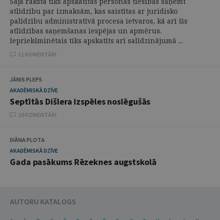
Šajā rakstā tiks apskatītas personas tiesības saņemt
atlīdzību par izmaksām, kas saistītas ar juridisko
palīdzību administratīvā procesa ietvaros, kā arī šīs
atlīdzības saņemšanas iespējas un apmērus.
Iepriekšminētais tiks apskatīts arī salīdzinājumā ...
11 KOMENTĀRI
JĀNIS PLEPS
AKADĒMISKĀ DZĪVE
Septītās Dišlera izspēles noslēgušās
18 KOMENTĀRI
DIĀNA PLOTA
AKADĒMISKĀ DZĪVE
Gada pasākums Rēzeknes augstskolā
AUTORU KATALOGS