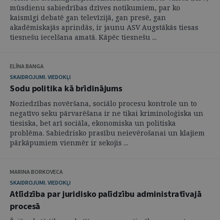
mūsdienu sabiedrības dzīves notikumiem, par ko
kaismīgi debatē gan televīzijā, gan presē, gan
akadēmiskajās aprindās, ir jaunu ASV Augstākās tiesas
tiesnešu iecelšana amatā. Kāpēc tiesnešu ...
ELĪNA BANGA
SKAIDROJUMI. VIEDOKĻI
Sodu politika kā brīdinājums
Noziedzības novēršana, sociālo procesu kontrole un to
negatīvo seku pārvarēšana ir ne tikai kriminoloģiska un
tiesiska, bet arī sociāla, ekonomiska un politiska
problēma. Sabiedrisko prasību neievērošanai un klajiem
pārkāpumiem vienmēr ir sekojis ...
MARINA BORKOVECA
SKAIDROJUMI. VIEDOKĻI
Atlīdzība par juridisko palīdzību administratīvajā
procesā