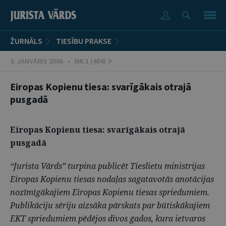
ŽURNĀLS
TIESĪBU PRAKSE
3. JANVĀRIS 2006 • NR.1 (404)
Eiropas Kopienu tiesa: svarīgākais otrajā
pusgadā
Eiropas Kopienu tiesa: svarīgākais otrajā
pusgadā
“Jurista Vārds” turpina publicēt Tieslietu ministrijas
Eiropas Kopienu tiesas nodaļas sagatavotās anotācijas
nozīmīgākajiem Eiropas Kopienu tiesas spriedumiem.
Publikāciju sēriju aizsāka pārskats par būtiskākajiem
EKT spriedumiem pēdējos divos gados, kura ietvaros