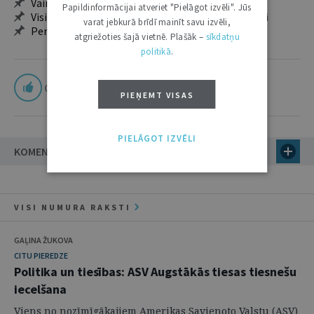
Vairāk nekā 18 000 rakstu un 2000 autoru
Papildinformācijai atveriet "Pielāgot izvēli". Jūs
Visi tematiskie numuri un ikgadējie grāmatžurnāli
varat jebkurā brīdī mainīt savu izvēli,
Personalizētās iespējas – piezīmes, citāti, mapes
atgriežoties šajā vietnē. Plašāk –
sīkdatņu
politikā
.
0
PIEŅEMT VISAS
PIELĀGOT IZVĒLI
KOMENTĀRI
VISI NUMURA RAKSTI
GAĻINA ŽUKOVA
CITU PIEREDZE
Politika un tiesības: ASV Augstākās tiesas tiesnešu
iecelšana
Viens no nozīmīgākajiem Amerikas Savienoto Valstu (ASV)