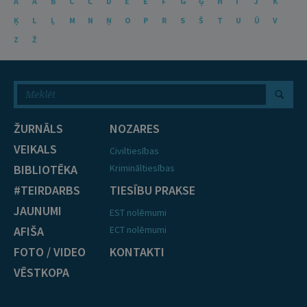
A
Ā
B
C
Č
D
E
Ē
F
G
Ģ
H
I
J
K
Ķ
L
Ļ
M
N
Ņ
O
P
R
S
Š
T
U
Ū
V
Z
Ž
ŽURNĀLS
NOZARES
VEIKALS
Civiltiesības
BIBLIOTĒKA
Krimināltiesības
#TEIRDARBS
TIESĪBU PRAKSE
JAUNUMI
EST nolēmumi
AFIŠA
ECT nolēmumi
FOTO / VIDEO
KONTAKTI
VĒSTKOPA