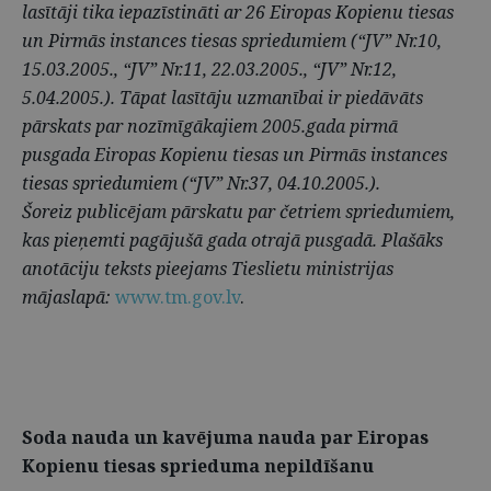
lasītāji tika iepazīstināti ar 26 Eiropas Kopienu tiesas
un Pirmās instances tiesas spriedumiem (“JV” Nr.10,
15.03.2005., “JV” Nr.11, 22.03.2005., “JV” Nr.12,
5.04.2005.). Tāpat lasītāju uzmanībai ir piedāvāts
pārskats par nozīmīgākajiem 2005.gada pirmā
pusgada Eiropas Kopienu tiesas un Pirmās instances
tiesas spriedumiem (“JV” Nr.37, 04.10.2005.).
Šoreiz publicējam pārskatu par četriem spriedumiem,
kas pieņemti pagājušā gada otrajā pusgadā. Plašāks
anotāciju teksts pieejams Tieslietu ministrijas
mājaslapā:
www.tm.gov.lv
.
Soda nauda un kavējuma nauda par Eiropas
Kopienu tiesas sprieduma nepildīšanu