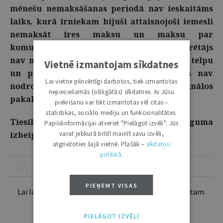
mēnešu nemaksāšanas periodā nav ieskaitāms
laiks, kurā īrniekam bijuši attaisnojoši iemesli
nemaksāt īres maksu un maksu par
komunālajiem pakalpojumiem, t.i., ja izīrētājs
nav nodrošinājis iespēju lietot dzīvojamo telpu
Vietnē izmantojam sīkdatnes
un pakalpojumu sniedzējs vai izīrētājs nav
Lai vietne pilnvērtīgi darbotos, tiek izmantotas
nodrošinājis iespēju izmantot komunālos
nepieciešamās (obligātās) sīkdatnes. Ar Jūsu
pakalpojumus.
piekrišanu var tikt izmantotas vēl citas –
statistikas, sociālo mediju un funkcionalitātes.
Tiesības celt prasību tiesā par īres līguma
Papildinformācijai atveriet "Pielāgot izvēli". Jūs
varat jebkurā brīdī mainīt savu izvēli,
izbeigšanu un izlikšanu ir tikai izīrētājam.
atgriežoties šajā vietnē. Plašāk –
sīkdatņu
politikā
.
ŠIS RAKSTS PIEEJAMS “JURISTA VĀRDA” ABONENTIEM
PIEŅEMT VISAS
Lai lasītu šo rakstu tālāk, Tev jābūt žurnāla abonentam.
Esošos abonentus lūdzam autorizēties:
PIELĀGOT IZVĒLI