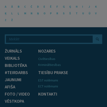
A
Ā
B
C
Č
D
E
Ē
F
G
Ģ
H
I
J
K
Ķ
L
Ļ
M
N
Ņ
O
P
R
S
Š
T
U
Ū
V
Z
Ž
ŽURNĀLS
NOZARES
VEIKALS
Civiltiesības
BIBLIOTĒKA
Krimināltiesības
#TEIRDARBS
TIESĪBU PRAKSE
JAUNUMI
EST nolēmumi
AFIŠA
ECT nolēmumi
FOTO / VIDEO
KONTAKTI
VĒSTKOPA