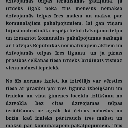
dzīvojamās telpas ierādīšanas gadījumā, ja
īrnieks ilgāk nekā trīs mēnešus nemaksā
dzīvojamās telpas īres maksu un maksu par
komunālajiem pakalpojumiem, lai gan viņam
bijusi nodrošināta iespēja lietot dzīvojamo telpu
un izmantot komunālos pakalpojumus saskaņā
ar Latvijas Republikas normatīvajiem aktiem un
dzīvojamās telpas īres līgumu, un ja pirms
prasības celšanas tiesā īrnieks brīdināts vismaz
vienu mēnesi iepriekš.
No šīs normas izriet, ka izīrētājs var vērsties
tiesā ar prasību par īres līguma izbeigšanu un
īrnieka un viņa ģimenes locekļu izlikšanu no
dzīvokļa bez citas dzīvojamās telpas
ierādīšanas ne agrāk kā četrus mēnešus no
brīža, kad īrnieks pārtraucis īres maksu un
maksu par komunālajiem pakalpojumiem. Trīs