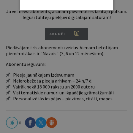
Ja vēl neesi abonents, aicinām pievienoties lasītāju pulkam.
Iegūsi tūlītēju piekļuvi digitālajam saturam!
ABONĒT
Piedāvājam trīs abonementu veidus. Vienam lietotājam
piemērotākais ir "Mazais" (3, 6 un 12 mēnešiem).
Abonentu ieguvumi:
Pieeja jaunākajam izdevumam
Neierobežota pieeja arhīvam – 24 h/7 d.
Vairāk nekā 18 000 rakstu un 2000 autoru
Visi tematiskie numuri un ikgadējie grāmatžurnāli
Personalizētās iespējas – piezīmes, citāti, mapes
0