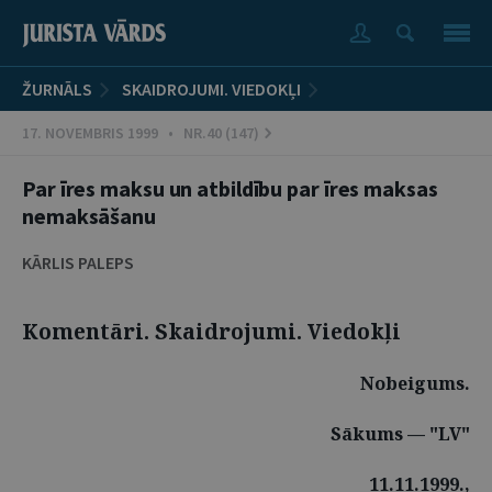
ŽURNĀLS
SKAIDROJUMI. VIEDOKĻI
17. NOVEMBRIS 1999 • NR.40 (147)
Par īres maksu un atbildību par īres maksas
nemaksāšanu
KĀRLIS PALEPS
Komentāri. Skaidrojumi. Viedokļi
Nobeigums.
Sākums — "LV"
11.11.1999.,