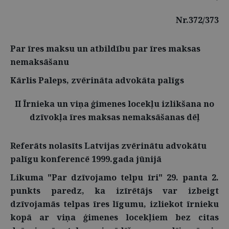
Nr.372/373
Par īres maksu un atbildību par īres maksas
nemaksāšanu
Kārlis Paleps, zvērināta advokāta palīgs
II Īrnieka un viņa ģimenes locekļu izlikšana no
dzīvokļa īres maksas nemaksāšanas dēļ
Referāts nolasīts Latvijas zvērinātu advokātu
palīgu konferencē 1999.gada jūnijā
Likuma "Par dzīvojamo telpu īri" 29. panta 2.
punkts paredz, ka izīrētājs var izbeigt
dzīvojamās telpas īres līgumu, izliekot īrnieku
kopā ar viņa ģimenes locekļiem bez citas