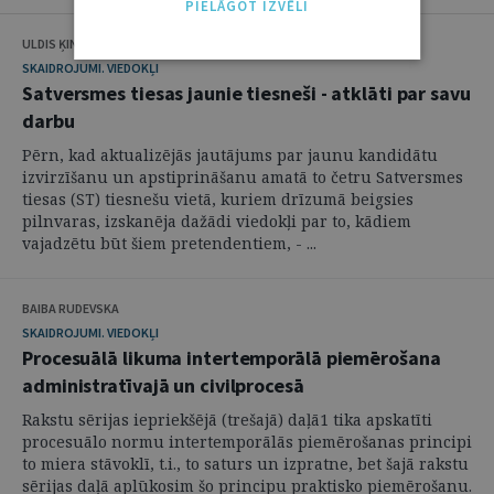
PIELĀGOT IZVĒLI
ULDIS ĶINIS, KRISTĪNE KRŪMA, KASPARS BALODIS, VIKTORS SKUDRA
SKAIDROJUMI. VIEDOKĻI
Satversmes tiesas jaunie tiesneši - atklāti par savu
darbu
Pērn, kad aktualizējās jautājums par jaunu kandidātu
izvirzīšanu un apstiprināšanu amatā to četru Satversmes
tiesas (ST) tiesnešu vietā, kuriem drīzumā beigsies
pilnvaras, izskanēja dažādi viedokļi par to, kādiem
vajadzētu būt šiem pretendentiem, - ...
BAIBA RUDEVSKA
SKAIDROJUMI. VIEDOKĻI
Procesuālā likuma intertemporālā piemērošana
administratīvajā un civilprocesā
Rakstu sērijas iepriekšējā (trešajā) daļā1 tika apskatīti
procesuālo normu intertemporālās piemērošanas principi
to miera stāvoklī, t.i., to saturs un izpratne, bet šajā rakstu
sērijas daļā aplūkosim šo principu praktisko piemērošanu.