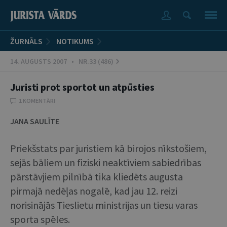
ŽURNĀLS
NOTIKUMS
14. AUGUSTS 2007 • NR.33 (486)
Juristi prot sportot un atpūsties
1 KOMENTĀRI
JANA SAULĪTE
Priekšstats par juristiem kā birojos nīkstošiem,
sejās bāliem un fiziski neaktīviem sabiedrības
pārstāvjiem pilnībā tika kliedēts augusta
pirmajā nedēļas nogalē, kad jau 12. reizi
norisinājās Tieslietu ministrijas un tiesu varas
sporta spēles.