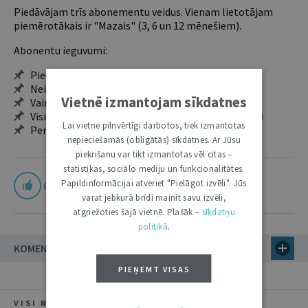
Piedāvājam trīs abonementu veidus. Vienam lietotājam
piemērotākais ir "Mazais" (3, 6 un 12 mēnešiem).
Abonentu ieguvumi:
Pieeja jaunākajam izdevumam
Neierobežota pieeja arhīvam – 24 h/7 d.
Vietnē izmantojam sīkdatnes
Vairāk nekā 18 000 rakstu un 2000 autoru
Visi tematiskie numuri un ikgadējie grāmatžurnāli
Lai vietne pilnvērtīgi darbotos, tiek izmantotas
Personalizētās iespējas – piezīmes, citāti, mapes
nepieciešamās (obligātās) sīkdatnes. Ar Jūsu
piekrišanu var tikt izmantotas vēl citas –
statistikas, sociālo mediju un funkcionalitātes.
Papildinformācijai atveriet "Pielāgot izvēli". Jūs
0
varat jebkurā brīdī mainīt savu izvēli,
atgriežoties šajā vietnē. Plašāk –
sīkdatņu
politikā
.
KOMENTĀRI (1)
PIEŅEMT VISAS
VISI NUMURA RAKSTI