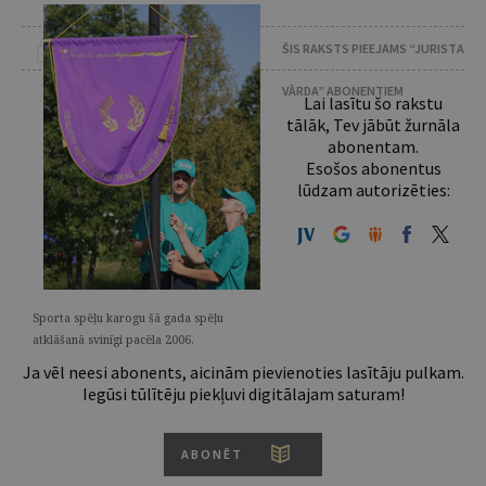
ŠIS RAKSTS PIEEJAMS “JURISTA
VĀRDA” ABONENTIEM
Lai lasītu šo rakstu
tālāk, Tev jābūt žurnāla
abonentam.
Esošos abonentus
lūdzam autorizēties:
Sporta spēļu karogu šā gada spēļu
atklāšanā svinīgi pacēla 2006.
Ja vēl neesi abonents, aicinām pievienoties lasītāju pulkam.
Iegūsi tūlītēju piekļuvi digitālajam saturam!
ABONĒT