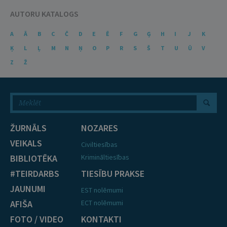
AUTORU KATALOGS
A
Ā
B
C
Č
D
E
Ē
F
G
Ģ
H
I
J
K
Ķ
L
Ļ
M
N
Ņ
O
P
R
S
Š
T
U
Ū
V
Z
Ž
ŽURNĀLS
NOZARES
VEIKALS
Civiltiesības
BIBLIOTĒKA
Krimināltiesības
#TEIRDARBS
TIESĪBU PRAKSE
JAUNUMI
EST nolēmumi
AFIŠA
ECT nolēmumi
FOTO / VIDEO
KONTAKTI