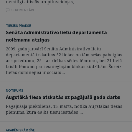
nemitīgi attīstās un pilnveidojas, ...
15 KOMENTĀRI
TIESĪBU PRAKSE
Senāta Administratīvo lietu departamenta
nolēmumu atziņas
2009. gada janvārī Senāta Administratīvo lietu
departamentā izskatītas 52 lietas: no tām sešas pabeigtas
ar spriedumu, 25 – ar rīcības sēdes lēmumu, bet 21 lietā
taisīti lēmumi par iesniegtajām blakus sūdzībām. Šoreiz
lietās dominējuši ir sociālo ...
NOTIKUMS
Augstākā tiesa atskatās uz pagājušā gada darbu
Pagājušajā piektdienā, 13. martā, notika Augstākās tiesas
plēnums, kurā 49 šīs tiesu iestādes ...
AKADĒMISKĀ DZĪVE