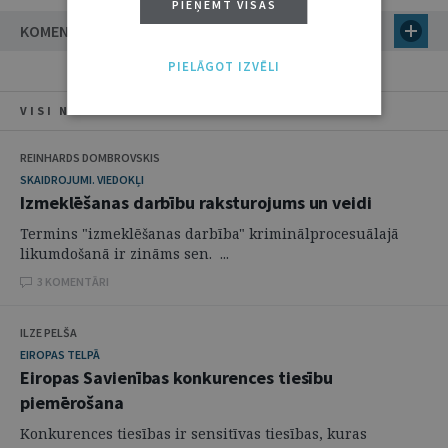
PIEŅEMT VISAS
KOMENTĀRI
PIELĀGOT IZVĒLI
VISI NUMURA RAKSTI
REINHARDS DOMBROVSKIS
SKAIDROJUMI. VIEDOKĻI
Izmeklēšanas darbību raksturojums un veidi
Termins "izmeklēšanas darbība" kriminālprocesuālajā
likumdošanā ir zināms sen. ...
3 KOMENTĀRI
ILZE PELŠA
EIROPAS TELPĀ
Eiropas Savienības konkurences tiesību
piemērošana
Konkurences tiesības ir sensitīvas tiesības, kuras