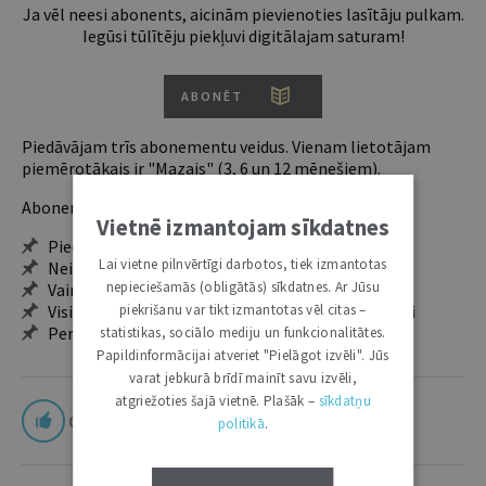
Ja vēl neesi abonents, aicinām pievienoties lasītāju pulkam.
Iegūsi tūlītēju piekļuvi digitālajam saturam!
ABONĒT
Piedāvājam trīs abonementu veidus. Vienam lietotājam
piemērotākais ir "Mazais" (3, 6 un 12 mēnešiem).
Abonentu ieguvumi:
Vietnē izmantojam sīkdatnes
Pieeja jaunākajam izdevumam
Lai vietne pilnvērtīgi darbotos, tiek izmantotas
Neierobežota pieeja arhīvam – 24 h/7 d.
nepieciešamās (obligātās) sīkdatnes. Ar Jūsu
Vairāk nekā 18 000 rakstu un 2000 autoru
Visi tematiskie numuri un ikgadējie grāmatžurnāli
piekrišanu var tikt izmantotas vēl citas –
Personalizētās iespējas – piezīmes, citāti, mapes
statistikas, sociālo mediju un funkcionalitātes.
Papildinformācijai atveriet "Pielāgot izvēli". Jūs
varat jebkurā brīdī mainīt savu izvēli,
atgriežoties šajā vietnē. Plašāk –
sīkdatņu
0
politikā
.