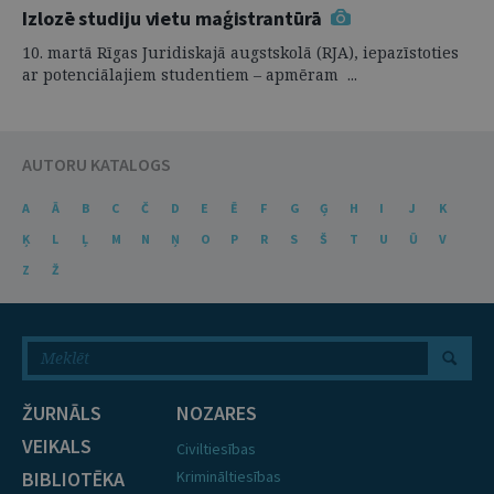
Izlozē studiju vietu maģistrantūrā
10. martā Rīgas Juridiskajā augstskolā (RJA), iepazīstoties
ar potenciālajiem studentiem – apmēram ...
AUTORU KATALOGS
A
Ā
B
C
Č
D
E
Ē
F
G
Ģ
H
I
J
K
Ķ
L
Ļ
M
N
Ņ
O
P
R
S
Š
T
U
Ū
V
Z
Ž
ŽURNĀLS
NOZARES
VEIKALS
Civiltiesības
BIBLIOTĒKA
Krimināltiesības