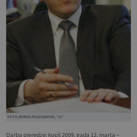
FOTO: BORISS KOĻESŅIKOVS, “LV”
Darba pieredze: kopš 2009. gada 12. marta –