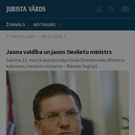
ŽURNĀLS
NOTIKUMS
17. MARTS 2009 • NR.11 (554)
Jauna valdība un jauns tieslietu ministrs
Saeima 12. martā apstiprināja Valda Dombrovska Ministru
kabinetu, tieslietu ministrs – Mareks Segliņš