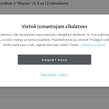
tākais ir "Mazais" (3, 6 un 12 mēnešiem).
Vietnē izmantojam sīkdatnes
i darbotos, tiek izmantotas nepieciešamās (obligātās) sīkdatnes. Ar Jūsu piekriša
kas, sociālo mediju un funkcionalitātes. Papildinformācijai atveriet "Pielāgot izvēl
brīdī mainīt savu izvēli, atgriežoties šajā vietnē. Plašāk –
sīkdatņu politikā
.
PIEŅEMT VISAS
PIELĀGOT IZVĒLI