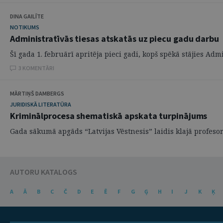
DINA GAILĪTE
NOTIKUMS
Administratīvās tiesas atskatās uz piecu gadu darbu
Šī gada 1. februārī apritēja pieci gadi, kopš spēkā stājies Ad
3 KOMENTĀRI
MĀRTIŅŠ DAMBERGS
JURIDISKĀ LITERATŪRA
Kriminālprocesa shematiskā apskata turpinājums
Gada sākumā apgāds “Latvijas Vēstnesis” laidis klajā profesores
AUTORU KATALOGS
A
Ā
B
C
Č
D
E
Ē
F
G
Ģ
H
I
J
K
Ķ