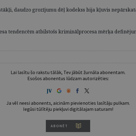
tākļi, daudzo grozījumu dēļ kodekss bija kļuvis nepārskatām
esa tendencēm atbilstošs kriminālprocesa mērķa definēju
Lai lasītu šo rakstu tālāk, Tev jābūt žurnāla abonentam.
Esošos abonentus lūdzam autorizēties:
Ja vēl neesi abonents, aicinām pievienoties lasītāju pulkam.
Iegūsi tūlītēju piekļuvi digitālajam saturam!
ABONĒT