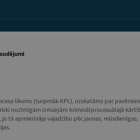
zaudējumi
rocesa likums (turpmāk KPL), uzskatāms par pavērsien
turiski nozīmīgām izmaiņām kriminālprocesuālajā kārt
jo tā apmierināja vajadzību pēc jaunas, mūsdienīgas, 
jas.