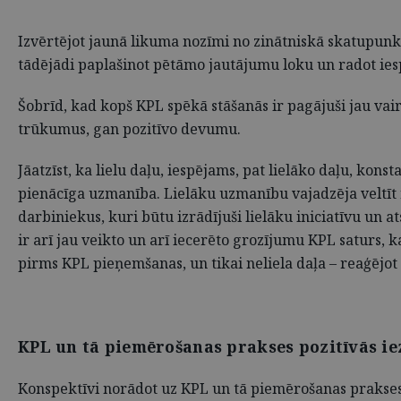
Izvērtējot jaunā likuma nozīmi no zinātniskā skatupunk
tādējādi paplašinot pētāmo jautājumu loku un radot iesp
Šobrīd, kad kopš KPL spēkā stāšanās ir pagājuši jau vai
trūkumus, gan pozitīvo devumu.
Jāatzīst, ka lielu daļu, iespējams, pat lielāko daļu, k
pienācīga uzmanība. Lielāku uzmanību vajadzēja veltīt 
darbiniekus, kuri būtu izrādījuši lielāku iniciatīvu un
ir arī jau veikto un arī iecerēto grozījumu KPL saturs, 
pirms KPL pieņemšanas, un tikai neliela daļa – reaģējo
KPL un tā piemērošanas prakses pozitīvās ie
Konspektīvi norādot uz KPL un tā piemērošanas prakses