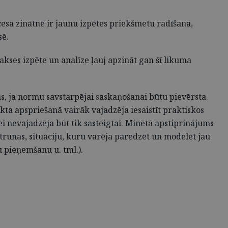
esa zinātnē ir jaunu izpētes priekšmetu radīšana,
sē.
kses izpēte un analīze ļauj apzināt gan šī likuma
as, ja normu savstarpējai saskaņošanai būtu pievērsta
ta apspriešanā vairāk vajadzēja iesaistīt praktiskos
i nevajadzēja būt tik sasteigtai. Minētā apstiprinājums
etrunas, situāciju, kuru varēja paredzēt un modelēt jau
 pieņemšanu u. tml.).