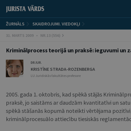
ŽURNĀLS
SKAIDROJUMI. VIEDOKĻI
31. MARTS 2009 • NR.13 (556)
Kriminālprocess teorijā un praksē: ieguvumi un 
DR.IUR.
KRISTĪNE STRADA-ROZENBERGA
LU Juridiskās fakultātes profesore
2005. gada 1. oktobris, kad spēkā stājās Kriminālp
praksē, jo saistāms ar daudzām kvantitatīvi un sa
spēkā stāšanās kopumā noteikti vērtējama pozitīvi, 
kriminālprocesuālo attiecību tiesiskās reglamentāci