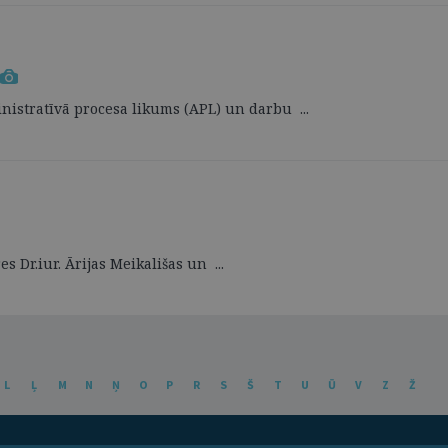
ministratīvā procesa likums (APL) un darbu ...
 Dr.iur. Ārijas Meikališas un ...
L
Ļ
M
N
Ņ
O
P
R
S
Š
T
U
Ū
V
Z
Ž