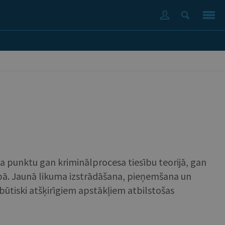
a punktu gan kriminālprocesa tiesību teorijā, gan
ībā. Jaunā likuma izstrādāšana, pieņemšana un
būtiski atšķirīgiem apstākļiem atbilstošas