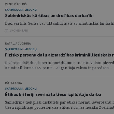
VILNIS VĪTOLIŅŠ
SKAIDROJUMI. VIEDOKĻI
Sabiedriskās kārtības un drošības darbarīki
Diez vai Bils Geitss var tikt salīdzināts ar zinātniskās fantast
1 KOMENTĀRI
NATAĻJA ČUDIHINA
SKAIDROJUMI. VIEDOKĻI
Fizisko personu datu aizsardzības krimināltiesiskais 
Ievērojot dažādu ekspertu norādījumus un citu valstu pieredzi
Krimināllikuma 145. pantā. Lai gan šajā rakstā ir paredzēts ...
RŪTA LAZDA
SKAIDROJUMI. VIEDOKĻI
Ētikas kritēriji zvērinātu tiesu izpildītāju darbā
Sabiedrībā tiek plaši diskutēts par ētikas normu ievērošanu r
tiesu izpildītāju profesionālās ētikas normas nosaka Zvērinātu