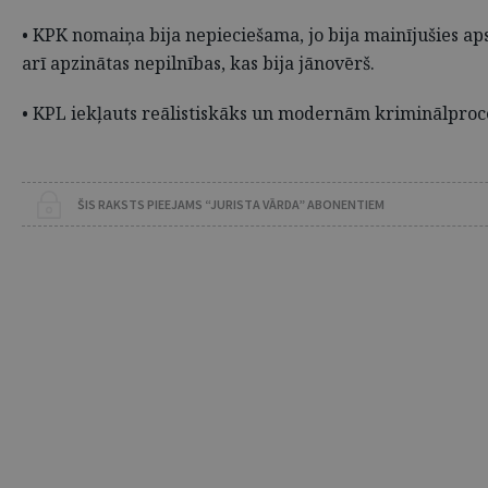
• KPK nomaiņa bija nepieciešama, jo bija mainījušies aps
arī apzinātas nepilnības, kas bija jānovērš.
• KPL iekļauts reālistiskāks un modernām kriminālproc
ŠIS RAKSTS PIEEJAMS “JURISTA VĀRDA” ABONENTIEM