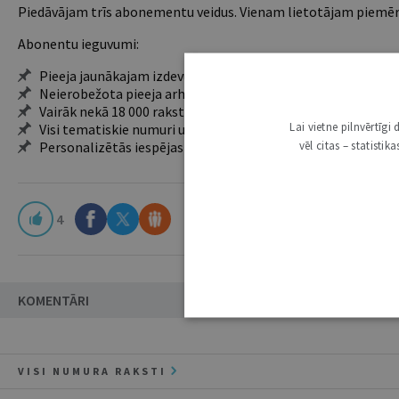
Piedāvājam trīs abonementu veidus. Vienam lietotājam piemēro
Abonentu ieguvumi:
Pieeja jaunākajam izdevumam
Neierobežota pieeja arhīvam – 24 h/7 d.
Vairāk nekā 18 000 rakstu un 2000 autoru
Lai vietne pilnvērtīg
Visi tematiskie numuri un ikgadējie grāmatžurnāli
vēl citas – statisti
Personalizētās iespējas – piezīmes, citāti, mapes
4
KOMENTĀRI
VISI NUMURA RAKSTI