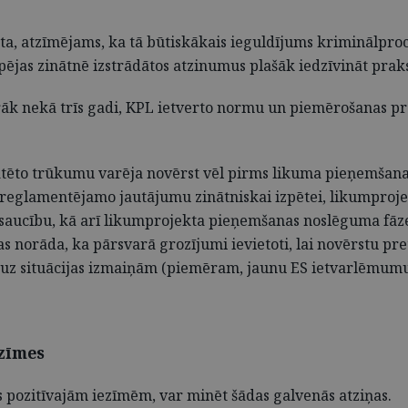
ta, atzīmējams, ka tā būtiskākais ieguldījums kriminālproc
ējas zinātnē izstrādātos atzinumus plašāk iedzīvināt prak
rāk nekā trīs gadi, KPL ietverto normu un piemērošanas pra
onstatēto trūkumu varēja novērst vēl pirms likuma pieņemšan
reglamentējamo jautājumu zinātniskai izpētei, likumprojek
 atsaucību, kā arī likumprojekta pieņemšanas noslēguma fāze
kas norāda, ka pārsvarā grozījumi ievietoti, lai novērstu pr
t uz situācijas izmaiņām (piemēram, jaunu ES ietvarlēmumu
zīmes
 pozitīvajām iezīmēm, var minēt šādas galvenās atziņas.