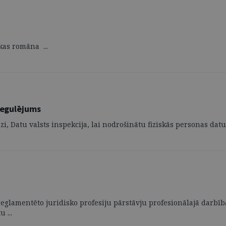
ikas romāna ...
regulējums
, Datu valsts inspekcija, lai nodrošinātu fiziskās personas datu 
eglamentēto juridisko profesiju pārstāvju profesionālajā darbībā,
 ...