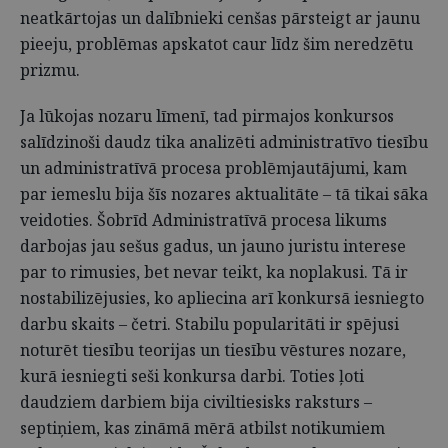
neatkārtojas un dalībnieki cenšas pārsteigt ar jaunu
pieeju, problēmas apskatot caur līdz šim neredzētu
prizmu.
Ja lūkojas nozaru līmenī, tad pirmajos konkursos
salīdzinoši daudz tika analizēti administratīvo tiesību
un administratīvā procesa problēmjautājumi, kam
par iemeslu bija šīs nozares aktualitāte – tā tikai sāka
veidoties. Šobrīd Administratīvā procesa likums
darbojas jau sešus gadus, un jauno juristu interese
par to rimusies, bet nevar teikt, ka noplakusi. Tā ir
nostabilizējusies, ko apliecina arī konkursā iesniegto
darbu skaits – četri. Stabilu popularitāti ir spējusi
noturēt tiesību teorijas un tiesību vēstures nozare,
kurā iesniegti seši konkursa darbi. Toties ļoti
daudziem darbiem bija civiltiesisks raksturs –
septiņiem, kas zināmā mērā atbilst notikumiem