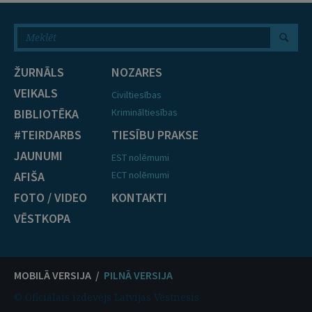
ŽURNĀLS
NOZARES
VEIKALS
Civiltiesības
BIBLIOTĒKA
Krimināltiesības
#TEIRDARBS
TIESĪBU PRAKSE
JAUNUMI
EST nolēmumi
AFIŠA
ECT nolēmumi
FOTO / VIDEO
KONTAKTI
VĒSTKOPA
MOBILĀ VERSIJA /
PILNĀ VERSIJA
© Oficiālais izdevējs Latvijas Vēstnesis