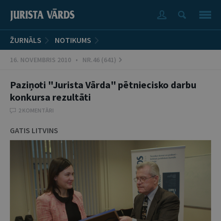
ŽURNĀLS
NOTIKUMS
16. NOVEMBRIS 2010 • NR.46 (641)
Paziņoti "Jurista Vārda" pētniecisko darbu
konkursa rezultāti
2 KOMENTĀRI
GATIS LITVINS