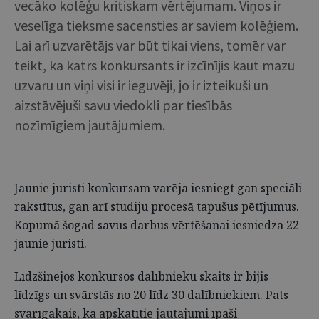
vecāko kolēģu kritiskam vērtējumam. Viņos ir
veselīga tieksme sacensties ar saviem kolēģiem.
Lai arī uzvarētājs var būt tikai viens, tomēr var
teikt, ka katrs konkursants ir izcīnījis kaut mazu
uzvaru un viņi visi ir ieguvēji, jo ir izteikuši un
aizstāvējuši savu viedokli par tiesībās
nozīmīgiem jautājumiem.
Jaunie juristi konkursam varēja iesniegt gan speciāli
rakstītus, gan arī studiju procesā tapušus pētījumus.
Kopumā šogad savus darbus vērtēšanai iesniedza 22
jaunie juristi.
Līdzšinējos konkursos dalībnieku skaits ir bijis
līdzīgs un svārstās no 20 līdz 30 dalībniekiem. Pats
svarīgākais, ka apskatītie jautājumi īpaši