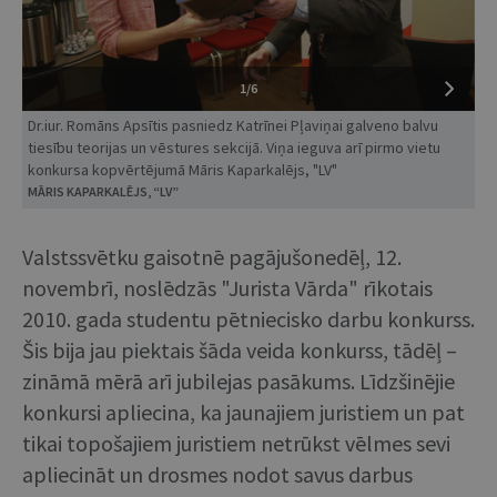
1/6
Dr.iur. Romāns Apsītis pasniedz Katrīnei Pļaviņai galveno balvu
tiesību teorijas un vēstures sekcijā. Viņa ieguva arī pirmo vietu
konkursa kopvērtējumā Māris Kaparkalējs, "LV"
MĀRIS KAPARKALĒJS, “LV”
Valstssvētku gaisotnē pagājušonedēļ, 12.
novembrī, noslēdzās "Jurista Vārda" rīkotais
2010. gada studentu pētniecisko darbu konkurss.
Šis bija jau piektais šāda veida konkurss, tādēļ –
zināmā mērā arī jubilejas pasākums. Līdzšinējie
konkursi apliecina, ka jaunajiem juristiem un pat
tikai topošajiem juristiem netrūkst vēlmes sevi
apliecināt un drosmes nodot savus darbus