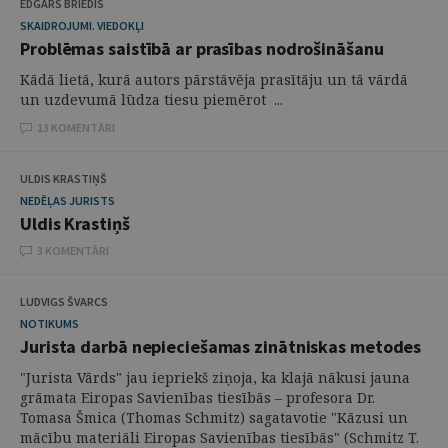
EDGARS BRIEDIS
SKAIDROJUMI. VIEDOKĻI
Problēmas saistībā ar prasības nodrošināšanu
Kādā lietā, kurā autors pārstāvēja prasītāju un tā vārdā
un uzdevumā lūdza tiesu piemērot ...
13 KOMENTĀRI
ULDIS KRASTIŅŠ
NEDĒĻAS JURISTS
Uldis Krastiņš
3 KOMENTĀRI
LUDVIGS ŠVARCS
NOTIKUMS
Jurista darbā nepieciešamas zinātniskas metodes
"Jurista Vārds" jau iepriekš ziņoja, ka klajā nākusi jauna
grāmata Eiropas Savienības tiesībās – profesora Dr.
Tomasa Šmica (Thomas Schmitz) sagatavotie "Kāzusi un
mācību materiāli Eiropas Savienības tiesībās" (Schmitz T.