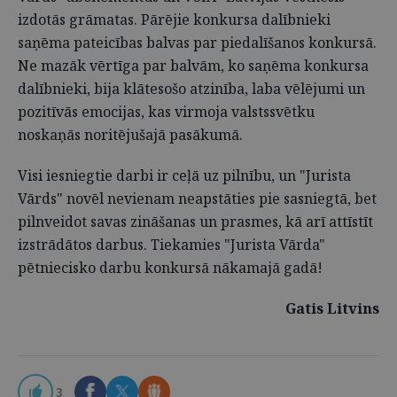
izdotās grāmatas. Pārējie konkursa dalībnieki
saņēma pateicības balvas par piedalīšanos konkursā.
Ne mazāk vērtīga par balvām, ko saņēma konkursa
dalībnieki, bija klātesošo atzinība, laba vēlējumi un
pozitīvās emocijas, kas virmoja valstssvētku
noskaņās noritējušajā pasākumā.
Visi iesniegtie darbi ir ceļā uz pilnību, un "Jurista
Vārds" novēl nevienam neapstāties pie sasniegtā, bet
pilnveidot savas zināšanas un prasmes, kā arī attīstīt
izstrādātos darbus. Tiekamies "Jurista Vārda"
pētniecisko darbu konkursā nākamajā gadā!
Gatis Litvins
3