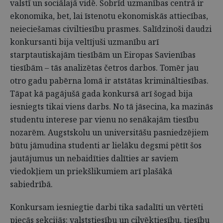
valstī un sociālajā vidē. Šobrīd uzmanības centrā ir
ekonomika, bet, lai īstenotu ekonomiskās attiecības,
neieciešamas civiltiesību prasmes. Salīdzinoši daudzi
konkursanti bija veltījuši uzmanību arī
starptautiskajām tiesībām un Eiropas Savienības
tiesībām – tās analizētas četros darbos. Tomēr jau
otro gadu pabērna lomā ir atstātas krimināltiesības.
Tāpat kā pagājušā gada konkursā arī šogad bija
iesniegts tikai viens darbs. No tā jāsecina, ka mazinās
studentu interese par vienu no senākajām tiesību
nozarēm. Augstskolu un universitāšu pasniedzējiem
būtu jāmudina studenti ar lielāku degsmi pētīt šos
jautājumus un nebaidīties dalīties ar saviem
viedokļiem un priekšlikumiem arī plašākā
sabiedrībā.
Konkursam iesniegtie darbi tika sadalīti un vērtēti
piecās sekcijās: valststiesību un cilvēktiesību, tiesību