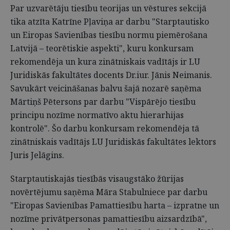
Par uzvarētāju tiesību teorijas un vēstures sekcijā
tika atzīta Katrīne Pļaviņa ar darbu "Starptautisko
un Eiropas Savienības tiesību normu piemērošana
Latvijā – teorētiskie aspekti", kuru konkursam
rekomendēja un kura zinātniskais vadītājs ir LU
Juridiskās fakultātes docents Dr.iur. Jānis Neimanis.
Savukārt veicināšanas balvu šajā nozarē saņēma
Mārtiņš Pētersons par darbu "Vispārējo tiesību
principu nozīme normatīvo aktu hierarhijas
kontrolē". Šo darbu konkursam rekomendēja tā
zinātniskais vadītājs LU Juridiskās fakultātes lektors
Juris Jelāgins.
Starptautiskajās tiesībās visaugstāko žūrijas
novērtējumu saņēma Māra Stabulniece par darbu
"Eiropas Savienības Pamattiesību harta – izpratne un
nozīme privātpersonas pamattiesību aizsardzībā",