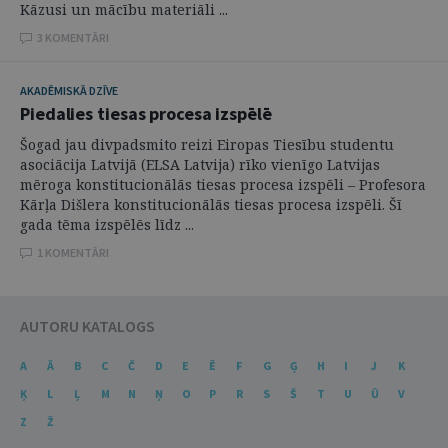
Kāzusi un mācību materiāli ...
3 KOMENTĀRI
AKADĒMISKĀ DZĪVE
Piedalies tiesas procesa izspēlē
Šogad jau divpadsmito reizi Eiropas Tiesību studentu
asociācija Latvijā (ELSA Latvija) rīko vienīgo Latvijas
mēroga konstitucionālās tiesas procesa izspēli – Profesora
Kārļa Dišlera konstitucionālās tiesas procesa izspēli. Šī
gada tēma izspēlēs līdz ...
1 KOMENTĀRI
AUTORU KATALOGS
A
Ā
B
C
Č
D
E
Ē
F
G
Ģ
H
I
J
K
Ķ
L
Ļ
M
N
Ņ
O
P
R
S
Š
T
U
Ū
V
Z
Ž