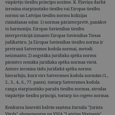
vispārējo tiesību principu nozīme. K. Pļaviņa darbā
ierosina starptautisko tiesību vai Eiropas tiesību
normu un Latvijas tiesību normu kolīzijas
risināšanas soļus: 1) normas pārinterpretē, panākot
to harmoniju. Eiropas Savienības tiesību
interpretācijā izmanto Eiropas Savienības Tiesas
judikatūru. Ja Eiropas Savienības tiesību norma ir
pretrunā Satversmes kodola normai, metodi
neizmanto; 2) augstāka juridiska spēka normu
piemēro zemāka juridiska spēka normas vietā.
Autore ierosina tādu juridiskā spēka normu
hierarhiju, kurā virs Satversmes kodola normām (1.,
2., 3., 4., 6., 77. pants), tostarp Satversmes kodola
ranga starptautisko paražu tiesību normas, atrodas
vispārējie tiesību principi, tostarp
ius cogens
normas.
Konkursa laureāti balvās saņēma žurnāla "Jurista
Vārds" abonementus un VSIA "Latvijas Vēstnesis"