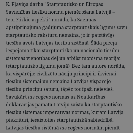
K. Pļaviņa darbā "Starptautisko un Eiropas
Savienības tiesību normu piemērošana Latvijā –
teorētiskie aspekti" norāda, ka Saeimas
apstiprinājuma gadījumā starptautiskais līgums savu
starptautisko raksturu nemaina, jo ir patstāvīgs
tiesību avots Latvijas tiesību sistēmā. Šāda pieeja
iespējama tikai starptautisko un nacionālo tiesību
sistēmas vienotības dēļ un atbilst monisma teorijai
(starptautisko līgumu jomā). Bez tam autore norāda,
ka vispārējie civilizēto nāciju principi ir ikvienai
tiesību sistēmai un nemaina Latvijas vispārējo
tiesību principu saturu, tāpēc tos īpaši neievieš.
Savukārt
ius cogens
normas uz Neatkarības
deklarācijas pamata Latviju saista kā starptautisko
tiesību sistēmas imperatīvas normas, kurām Latvija
piekritusi, iesaistoties starptautiskā sabiedrībā.
Latvijas tiesību sistēmā
ius cogens
normām piemīt