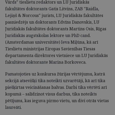
Vārds" tieslietu redaktors un LU Juridiskās
fakultātes doktorants Gatis Litvins, ZAB "Raidla,
Lejiņš & Norcous" jurists, LU Juridiskās fakultātes
pasniedzējs un doktorants Edvīns Danovskis, LU
Juridiskās fakultātes doktorants Martins Osis, Rīgas
Juridiskās augstskolas lektore un PhD cand.
(Amsterdamas universitāte) Ieva Miļūna, kā arī
Tieslietu ministrijas Eiropas Savienības Tiesas
departamenta direktores vietniece un LU Juridiskās
fakultātes doktorante Marina Borkoveca.
Pamatojoties uz konkursa žūrijas vērtējumu, katrā
sekcijā atsevišķi tika noteikti uzvarētāji, kā arī tika
piešķirtas veicināšanas balvas. Darbi tika vērtēti arī
kopumā – salīdzinot visus darbus, tika noteikts
pētījums, kas ieguva pirmo vietu, un divi otrās vietas
laureāti.