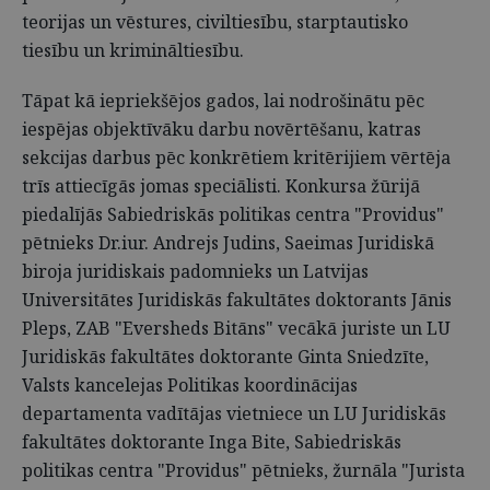
teorijas un vēstures, civiltiesību, starptautisko
tiesību un krimināltiesību.
Tāpat kā iepriekšējos gados, lai nodrošinātu pēc
iespējas objektīvāku darbu novērtēšanu, katras
sekcijas darbus pēc konkrētiem kritērijiem vērtēja
trīs attiecīgās jomas speciālisti. Konkursa žūrijā
piedalījās Sabiedriskās politikas centra "Providus"
pētnieks Dr.iur. Andrejs Judins, Saeimas Juridiskā
biroja juridiskais padomnieks un Latvijas
Universitātes Juridiskās fakultātes doktorants Jānis
Pleps, ZAB "Eversheds Bitāns" vecākā juriste un LU
Juridiskās fakultātes doktorante Ginta Sniedzīte,
Valsts kancelejas Politikas koordinācijas
departamenta vadītājas vietniece un LU Juridiskās
fakultātes doktorante Inga Bite, Sabiedriskās
politikas centra "Providus" pētnieks, žurnāla "Jurista