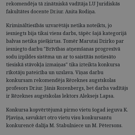
rekomendēja tā zinātniskā vadītāja LU Juridiskās
fakultātes docente Dr.iur. Anita Rodiņa.
Krimināltiesībās uzvarētājs netika noteikts, jo
iesniegts bija tikai viens darbs, tāpēc šajā kategorijā
balvas netika piešķirtas. Tomēr Marutai Dzirko par
iesniegto darbu "Brīvības atņemšanas progresīvā
sodu izpildes sistēma un ar to saistītās notiesāto
tiesiskā stāvokļa izmaiņas" tika izteikta konkursa
rīkotāju pateicība un uzslava. Viņas darbu
konkursam rekomendēja Rēzeknes augstskolas
profesors Dr.iur. Jānis Rozenbergs, bet darba vadītājs
ir Rēzeknes augstskolas lektors Aleksejs Lapsa.
Konkursa kopvērtējumā pirmo vietu šogad ieguva K.
Pļaviņa, savukārt otro vietu visu konkursantu
konkurencē dalīja M. Stabulniece un M. Pētersons.