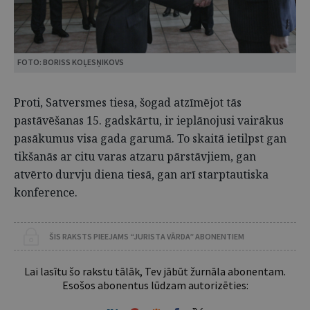
FOTO: BORISS KOĻESŅIKOVS
Proti, Satversmes tiesa, šogad atzīmējot tās
pastāvēšanas 15. gadskārtu, ir ieplānojusi vairākus
pasākumus visa gada garumā. To skaitā ietilpst gan
tikšanās ar citu varas atzaru pārstāvjiem, gan
atvērto durvju diena tiesā, gan arī starptautiska
konference.
ŠIS RAKSTS PIEEJAMS “JURISTA VĀRDA” ABONENTIEM
Lai lasītu šo rakstu tālāk, Tev jābūt žurnāla abonentam.
Esošos abonentus lūdzam autorizēties: