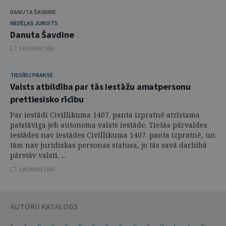
DANUTA ŠAVDINE
NEDĒĻAS JURISTS
Danuta Šavdine
3 KOMENTĀRI
TIESĪBU PRAKSE
Valsts atbildība par tās iestāžu amatpersonu
prettiesisko rīcību
Par iestādi Civillikuma 1407. panta izpratnē atzīstama
patstāvīga jeb autonoma valsts iestāde. Tiešās pārvaldes
iestādes nav iestādes Civillikuma 1407. panta izpratnē, un
tām nav juridiskas personas statusa, jo tās savā darbībā
pārstāv valsti. ...
2 KOMENTĀRI
AUTORU KATALOGS