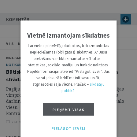
KOMENTĀRI
Vietnē izmantojam sīkdatnes
VISI NUMURA RAKSTI
Lai vietne pilnvērtīgi darbotos, tiek izmantotas
nepieciešamās (obligātās) sīkdatnes. Ar Jūsu
DINA GAILĪTE
piekrišanu var tikt izmantotas vēl citas –
statistikas, sociālo mediju un funkcionalitātes.
NOTIKUMS
Būtiski sarūk noziedzība, prokuratūra turpina
Papildinformācijai atveriet "Pielāgot izvēli". Jūs
varat jebkurā brīdī mainīt savu izvēli,
strādāt
atgriežoties šajā vietnē. Plašāk –
sīkdatņu
Pagājušajā nedēļā, 16. februārī, notika ikgadējā Latvijas
politikā
.
virsprokuroru sanāksme, pulcējot gan prokuratūras
darbiniekus, gan lielu skaitu šā pasākuma tradicionālo
viesu – Saeimas, Augstākās tiesas, valdības, Valsts
PIEŅEMT VISAS
kontroles, Valsts policijas, KNAB ...
2 KOMENTĀRI
PIELĀGOT IZVĒLI