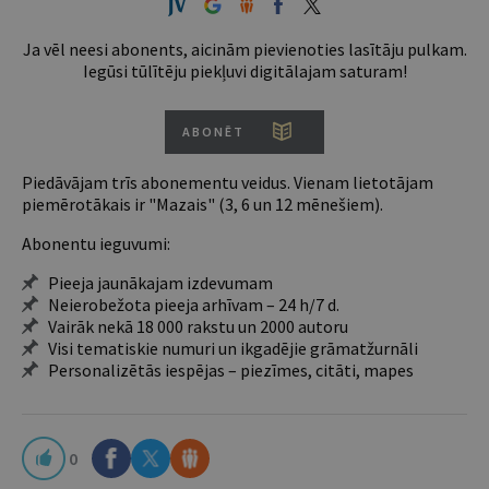
Ja vēl neesi abonents, aicinām pievienoties lasītāju pulkam.
Iegūsi tūlītēju piekļuvi digitālajam saturam!
ABONĒT
Piedāvājam trīs abonementu veidus. Vienam lietotājam
piemērotākais ir "Mazais" (3, 6 un 12 mēnešiem).
Abonentu ieguvumi:
Pieeja jaunākajam izdevumam
Neierobežota pieeja arhīvam – 24 h/7 d.
Vairāk nekā 18 000 rakstu un 2000 autoru
Visi tematiskie numuri un ikgadējie grāmatžurnāli
Personalizētās iespējas – piezīmes, citāti, mapes
0