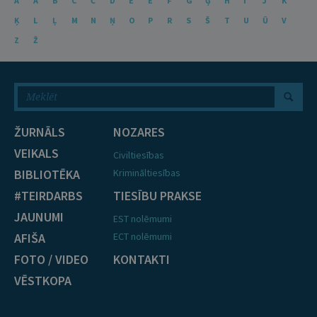
A
Ā
B
C
Č
D
E
Ē
F
G
Ģ
H
I
J
K
Ķ
L
Ļ
M
N
Ņ
O
P
R
S
Š
T
U
Ū
V
Z
Ž
ŽURNĀLS
NOZARES
VEIKALS
Civiltiesības
BIBLIOTĒKA
Krimināltiesības
#TEIRDARBS
TIESĪBU PRAKSE
JAUNUMI
EST nolēmumi
AFIŠA
ECT nolēmumi
FOTO / VIDEO
KONTAKTI
VĒSTKOPA