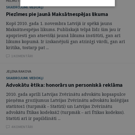
HELMUTS JAUJA
SKAIDROJUMI. VIEDOKĻI
Piezīmes pie jaunā Maksātnespējas likuma
Kopš 2010. gada 1. novembra Latvijā ir spēkā jauns
Maksātnespējas likums. Publiskajā telpā līdz šim jau ir
apspriesti gan atsevišķi jaunā likuma institūti, gan arī
likums kopumā. Ir izskanējuši gan atzinīgi vārdi, gan arī
kritika, tostarp pat ...
1 KOMENTĀRI
JEĻENA RAKOVA
SKAIDROJUMI. VIEDOKĻI
Advokātu ētika: honorārs un personiskā reklāma
2010. gada aprīlī Latvijas Zvērinātu advokātu kopsapulce
pieņēma grozījumus Latvijas Zvērinātu advokātu kolēģijas
statūtos1 (turpmāk – Statūti) un Latvijas Zvērinātu
advokātu Ētikas kodeksā2 (turpmāk – arī Ētikas kodekss).
Statūti arī ir papildināti ...
4 KOMENTĀRI