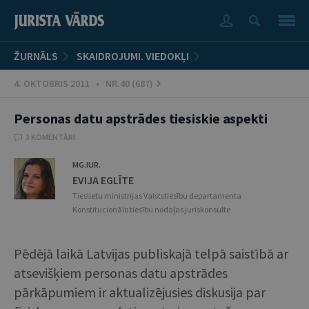
ŽURNĀLS
SKAIDROJUMI. VIEDOKĻI
4. OKTOBRIS 2011 • NR.40 (687)
Personas datu apstrādes tiesiskie aspekti
3 KOMENTĀRI
MG.IUR.
EVIJA EGLĪTE
Tieslietu ministrijas Valststiesību departamenta
Konstitucionālo tiesību nodaļas juriskonsulte
Pēdējā laikā Latvijas publiskajā telpā saistībā ar
atsevišķiem personas datu apstrādes
pārkāpumiem ir aktualizējusies diskusija par