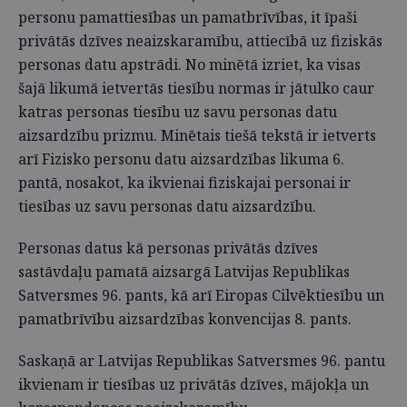
personu pamattiesības un pamatbrīvības, it īpaši
privātās dzīves neaizskaramību, attiecībā uz fiziskās
personas datu apstrādi. No minētā izriet, ka visas
šajā likumā ietvertās tiesību normas ir jātulko caur
katras personas tiesību uz savu personas datu
aizsardzību prizmu. Minētais tiešā tekstā ir ietverts
arī Fizisko personu datu aizsardzības likuma 6.
pantā, nosakot, ka ikvienai fiziskajai personai ir
tiesības uz savu personas datu aizsardzību.
Personas datus kā personas privātās dzīves
sastāvdaļu pamatā aizsargā Latvijas Republikas
Satversmes 96. pants, kā arī Eiropas Cilvēktiesību un
pamatbrīvību aizsardzības konvencijas 8. pants.
Saskaņā ar Latvijas Republikas Satversmes 96. pantu
ikvienam ir tiesības uz privātās dzīves, mājokļa un