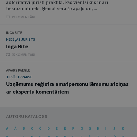
autoritatīvi juristi praktiķi, kas vienlaikus ir arī
tiesībzinātnieki. Ņemot vērā šo apaļo un, ...
19 KOMENTĀRI
INGA BITE
NEDĒĻAS JURISTS
Inga Bite
25 KOMENTĀRI
AIVARS PAEGLE
TIESĪBU PRAKSE
Uzņēmumu reģistra amatpersonu lēmumu atziņas
ar ekspertu komentāriem
AUTORU KATALOGS
A
Ā
B
C
Č
D
E
Ē
F
G
Ģ
H
I
J
K
Ķ
L
Ļ
M
N
Ņ
O
P
R
S
Š
T
U
Ū
V