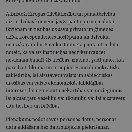
korespondences neaizskaramību.
Atbilstoši Eiropas Cilvēktiesību un pamatbrīvību
aizsardzības konvencijas 8. panta pirmajai daļai
ikvienam ir tiesības uz savu privāto un ģimenes
dzīvi, korespondences noslēpumu un dzīvokļa
neaizskaramību. Savukārt minētā panta otrā daļa
noteic, ka valsts institūcijas nedrīkst traucēt
nevienam baudīt šīs tiesības, izņemot gadījumos, kas
paredzēti likumā un ir nepieciešami demokrātiskā
sabiedrībā, lai aizstāvētu valsts un sabiedriskās
drošības vai valsts ekonomiskās labklājības
intereses, lai nepieļautu nekārtības vai noziegumus,
lai aizsargātu veselību vai tikumību vai lai aizstāvētu
citu tiesības un brīvības.
Pienākums nodot savus personas datus, personas
datu atklāšana bez datu subjekta piekrišanas,