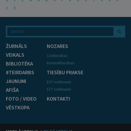
Z
Ž
ŽURNĀLS
NOZARES
VEIKALS
Civiltiesības
BIBLIOTĒKA
Krimināltiesības
#TEIRDARBS
TIESĪBU PRAKSE
JAUNUMI
EST nolēmumi
AFIŠA
ECT nolēmumi
FOTO / VIDEO
KONTAKTI
VĒSTKOPA