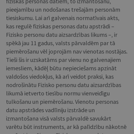
fiziskas personas datiem, to izmantošanu,
pieejamību un nodošanas trešajām personām
tiesiskumu. Lai arī galvenais normatīvais akts,
kas regulē fiziskas personas datu apstrādi –
Fizisko personu datu aizsardzības likums –, ir
spēkā jau 11 gadus, valsts pārvaldēm par tā
piemērošanu vēl joprojām nav vienotas nostājas.
Tieši šis ir uzskatāms par vienu no galvenajiem
iemesliem, kādēļ būtu nepieciešams apzināt
valdošos viedokļus, kā arī veidot praksi, kas
nodrošinātu Fizisko personu datu aizsardzības
likumā ietverto tiesību normu vienveidīgu
tulkošanu un piemērošanu. Vienotu personas
datu apstrādes vadlīniju izstrāde un
izmantošana visā valsts pārvaldē savukārt
varētu būt instruments, ar kā palīdzību nākotnē