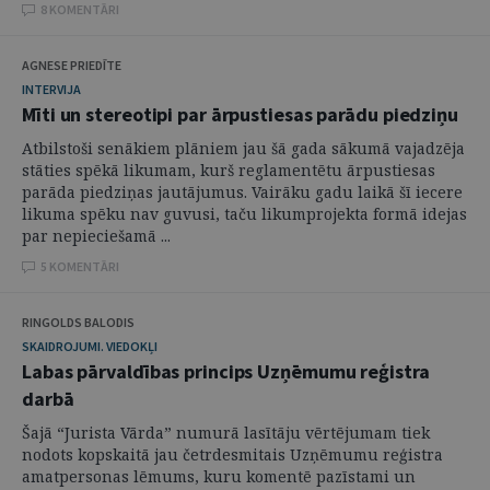
8 KOMENTĀRI
AGNESE PRIEDĪTE
INTERVIJA
Mīti un stereotipi par ārpustiesas parādu piedziņu
Atbilstoši senākiem plāniem jau šā gada sākumā vajadzēja
stāties spēkā likumam, kurš reglamentētu ārpustiesas
parāda piedziņas jautājumus. Vairāku gadu laikā šī iecere
likuma spēku nav guvusi, taču likumprojekta formā idejas
par nepieciešamā ...
5 KOMENTĀRI
RINGOLDS BALODIS
SKAIDROJUMI. VIEDOKĻI
Labas pārvaldības princips Uzņēmumu reģistra
darbā
Šajā “Jurista Vārda” numurā lasītāju vērtējumam tiek
nodots kopskaitā jau četrdesmitais Uzņēmumu reģistra
amatpersonas lēmums, kuru komentē pazīstami un