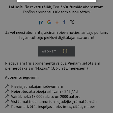
Lai lasītu šo rakstu tālāk, Tev jābūt žurnāla abonentam.
Esošos abonentus lūdzam autorizēties:
Ja vēl neesi abonents, aicinām pievienoties lasītāju pulkam.
Iegūsi tūlītēju piekļuvi digitālajam saturam!
ABONĒT
Piedāvājam trīs abonementu veidus. Vienam lietotājam
piemērotākais ir "Mazais" (3, 6 un 12 mēnešiem).
Abonentu ieguvumi:
Pieeja jaunākajam izdevumam
Neierobežota pieeja arhīvam – 24 h/7 d.
Vairāk nekā 18 000 rakstu un 2000 autoru
Visi tematiskie numuri un ikgadējie grāmatžurnāli
Personalizētās iespējas – piezīmes, citāti, mapes