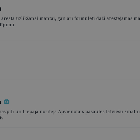
i
 aresta uzlikšanai mantai, gan arī formulēti daži arestējamās ma
tījumu.
ā
ugavpilī un Liepājā noritēja Apvienotais pasaules latviešu zinātn
 ...