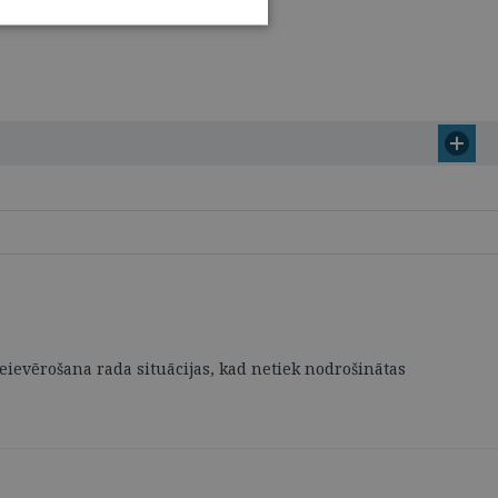
ievērošana rada situācijas, kad netiek nodrošinātas