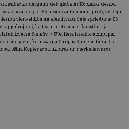
mattiesības kā dārgums tiek glabātas Kopienas tiesību
a savu pozīciju par ES tiesību autonomiju, proti, vērtējot
iesību vienveidību un efektivitāti. Šajā spriedumā ES
t apgalvojumi, ka tās ir pretrunā ar konstitūcijā
plašāk izvērsa
Stauder v. Ulm
lietā izteikto atziņu par
u principiem, ko aizsargā Eiropas Kopienu tiesa. Lai
 jānodrošina Kopienas struktūras un mērķu ietvaros.