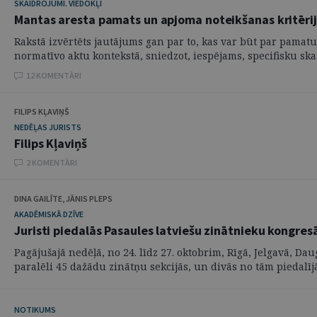
SKAIDROJUMI. VIEDOKĻI
Mantas aresta pamats un apjoma noteikšanas kritērij
Rakstā izvērtēts jautājums gan par to, kas var būt par pamatu
normatīvo aktu kontekstā, sniedzot, iespējams, specifisku ska
12 KOMENTĀRI
FILIPS KĻAVIŅŠ
NEDĒĻAS JURISTS
Filips Kļaviņš
2 KOMENTĀRI
DINA GAILĪTE, JĀNIS PLEPS
AKADĒMISKĀ DZĪVE
Juristi piedalās Pasaules latviešu zinātnieku kongres
Pagājušajā nedēļā, no 24. līdz 27. oktobrim, Rīgā, Jelgavā, Da
paralēli 45 dažādu zinātņu sekcijās, un divās no tām piedalījās
NOTIKUMS