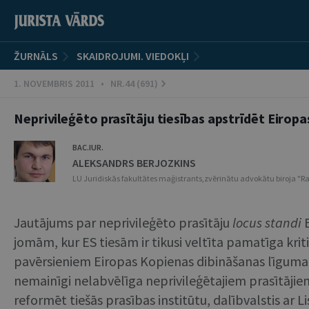
ŽURNĀLS
SKAIDROJUMI. VIEDOKĻI
1. NOVEMBRIS 2011 • NR.44 (691)
Neprivileģēto prasītāju tiesības apstrīdēt Eiropa
BAC.IUR.
ALEKSANDRS BERJOZKINS
LU Juridiskās fakultātes maģistrants,zvērinātu advokātu biroja "Ra
Jautājums par neprivileģēto prasītāju
locus standi
E
jomām, kur ES tiesām ir tikusi veltīta pamatīga kriti
pavērsieniem Eiropas Kopienas dibināšanas līguma (t
nemainīgi nelabvēlīga neprivileģētajiem prasītājie
reformēt tiešās prasības institūtu, dalībvalstis ar