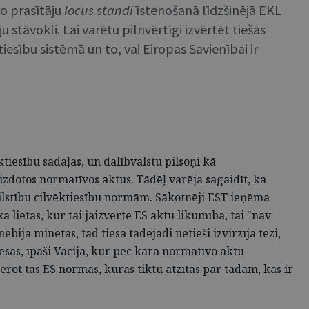
to prasītāju
locus standi
īstenošanā līdzšinējā EKL
stāvokli. Lai varētu pilnvērtīgi izvērtēt tiešās
esību sistēmā un to, vai Eiropas Savienībai ir
iesību sadaļas, un dalībvalstu pilsoņi kā
 izdotos normatīvos aktus. Tādēļ varēja sagaidīt, ka
atbilstību cilvēktiesību normām. Sākotnēji EST ieņēma
ka lietās, kur tai jāizvērtē ES aktu likumība, tai "nav
ija minētas, tad tiesa tādējādi netieši izvirzīja tēzi,
esas, īpaši Vācijā, kur pēc kara normatīvo aktu
ērot tās ES normas, kuras tiktu atzītas par tādām, kas ir