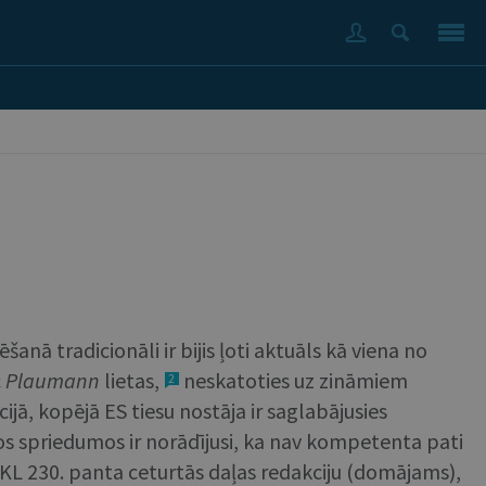
nā tradicionāli ir bijis ļoti aktuāls kā viena no
c
Plaumann
lietas,
neskatoties uz zināmiem
2
ā, kopējā ES tiesu nostāja ir saglabājusies
os spriedumos ir norādījusi, ka nav kompetenta pati
 EKL 230. panta ceturtās daļas redakciju (domājams),