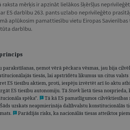
 raksta mērķis ir apzināt lielākos šķēršļus neprivileģē
ar ES darbību 263. pants uzlabo neprivileģēto prasītāju 
sumā aplūkosim pamattiesību vietu Eiropas Savienības ti
itūta darbību.
 princips
arakstīšanas, ņemot vērā pēckara vēsmas, jau bija cilvēkt
itucionālajās tiesās, lai apstrīdētu likumus un citus valsts
pret ES tiesību aktiem, proti, iespēju izvērtēt arī šo aktu 
argāt ES tiesību autonomiju. Tā
Stork
lietā tiesa nosprieda, 
titucionāla spēka".
Tā kā ES pamatlīgumos cilvēktiesības neb
3
. Šāds uzskats neapmierināja dalībvalstu konstitucionālās ti
emats.
Parādījās risks, ka nacionālās tiesas atteiktos piem
4