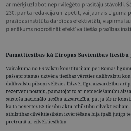
ar mērķi uzlabot neprivileģēto prasītāju stāvokli. Šā
230. panta redakcijā un izpētīt, vai jaunais Līguma p
prasības institūta darbības efektivitāti, vispirms ī
pienākums nodrošināt efektīva tiešās prasības inst
Pamattiesības kā Eiropas Savienības tiesību
Vairākumā no ES valstu konstitūcijām pēc Romas līgumu p
pašsaprotamas uztvēra tiesības vērsties dalībvalstu konst
dalībvalstu pilsoņi vēlēsies līdzvērtīgu aizsardzību arī 
rezervētu nostāju, pamatojot to ar nepieciešamību aizs
saistoša nacionālo tiesību aizsardzība, pat ja tās ir kons
ka tā nevērtēs ES tiesību aktu atbilstību cilvēktiesībām
atbilstības cilvēktiesībām izvērtēšana bija īpaši jutīgs t
pretrunā ar cilvēktiesībām.