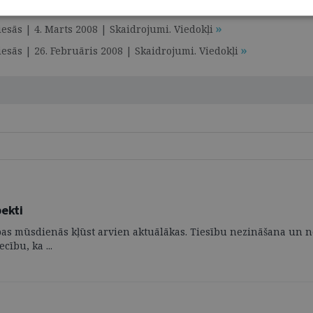
stu tiesību sistēmām | 30. Marts 2010 | Skaidrojumi. Viedokļi
iesās | 4. Marts 2008 | Skaidrojumi. Viedokļi
iesās | 26. Februāris 2008 | Skaidrojumi. Viedokļi
pekti
as mūsdienās kļūst arvien aktuālākas. Tiesību nezināšana un ne
cību, ka ...