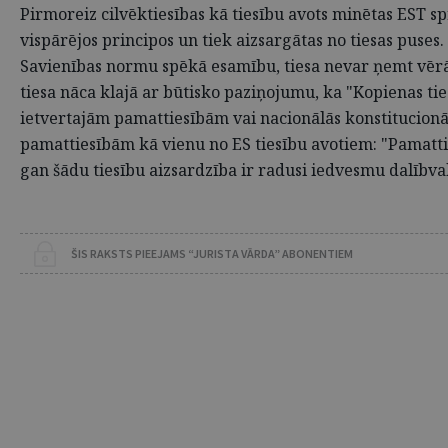
Pirmoreiz cilvēktiesības kā tiesību avots minētas EST s
vispārējos principos un tiek aizsargātas no tiesas puses.
Savienības normu spēkā esamību, tiesa nevar ņemt vērā n
tiesa nāca klajā ar būtisko paziņojumu, ka "Kopienas ti
ietvertajām pamattiesībām vai nacionālās konstitucionā
pamattiesībām kā vienu no ES tiesību avotiem: "Pamatti
gan šādu tiesību aizsardzība ir radusi iedvesmu dalībva
ŠIS RAKSTS PIEEJAMS “JURISTA VĀRDA” ABONENTIEM