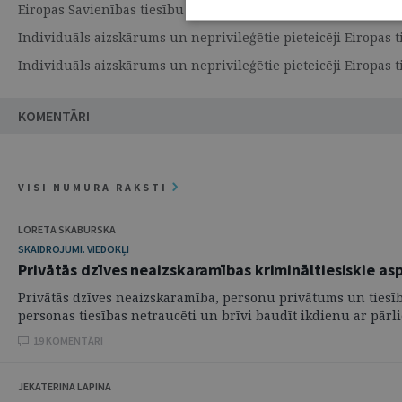
Eiropas Savienības tiesību sistēmas mijiedarbība ar dalībval
Individuāls aizskārums un neprivileģētie pieteicēji Eiropas t
Individuāls aizskārums un neprivileģētie pieteicēji Eiropas t
KOMENTĀRI
VISI NUMURA RAKSTI
LORETA SKABURSKA
SKAIDROJUMI. VIEDOKĻI
Privātās dzīves neaizskaramības krimināltiesiskie as
Privātās dzīves neaizskaramība, personu privātums un tiesīb
personas tiesības netraucēti un brīvi baudīt ikdienu ar pārlie
19 KOMENTĀRI
JEKATERINA LAPINA