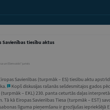
s Savienības tiesību aktus
sa un Ešenvalds" jurists
iropas Savienības (turpmāk – ES) tiesību aktu apstrīdēša
ka.
Kopš diskusijas rašanās sešdesmitajos gados pē
1
urpmāk – EKL) 230. panta ceturtās daļas interpretācij
m. Tā kā Eiropas Savienības Tiesa (turpmāk – EST) sav
 Lisabonas līguma pieņemšanu ir grozījušas iepriekšējā