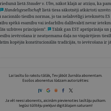
priedumā lietā
Stauder v. Ulm
, nākot klajā ar atziņu, ka pa
Handelsgesellschaft
lietā tiesa sākotnēji atkārtoti uzsvēr
5
acionālo tiesību normas, jo tas nelabvēlīgi ietekmētu ES t
esību spēkā esamību vai iedarbību dalībvalstī nevar ietekmē
lās uzbūves principiem".
Tālāk gan EST apstiprināja un 
6
esību ievērošana ir neatņemama daļa no vispārējiem tiesīb
lstīm kopējās konstitucionālās tradīcijās, to ievērošana ir
Lai lasītu šo rakstu tālāk, Tev jābūt žurnāla abonentam.
Esošos abonentus lūdzam autorizēties:
Ja vēl neesi abonents, aicinām pievienoties lasītāju pulkam.
Iegūsi tūlītēju piekļuvi digitālajam saturam!