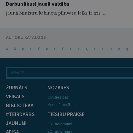
Darbu sākusi jaunā valdība
Jaunā Ministru kabineta pilnvaru laiks ir trīs ...
AUTORU KATALOGS
A
Ā
B
C
Č
D
E
Ē
F
G
Ģ
H
I
J
K
Ķ
ŽURNĀLS
NOZARES
VEIKALS
Civiltiesības
BIBLIOTĒKA
Krimināltiesības
#TEIRDARBS
TIESĪBU PRAKSE
JAUNUMI
EST nolēmumi
AFIŠA
ECT nolēmumi