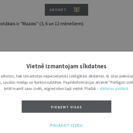
ABONĒT
tākais ir "Mazais" (3, 6 un 12 mēnešiem).
Vietnē izmantojam sīkdatnes
i darbotos, tiek izmantotas nepieciešamās (obligātās) sīkdatnes. Ar Jūsu piekriša
kas, sociālo mediju un funkcionalitātes. Papildinformācijai atveriet "Pielāgot izvēl
brīdī mainīt savu izvēli, atgriežoties šajā vietnē. Plašāk –
sīkdatņu politikā
.
PIEŅEMT VISAS
PIELĀGOT IZVĒLI
 tiesību jomā | 9. Novembris 2010 | Skaidrojumi. Viedokļi