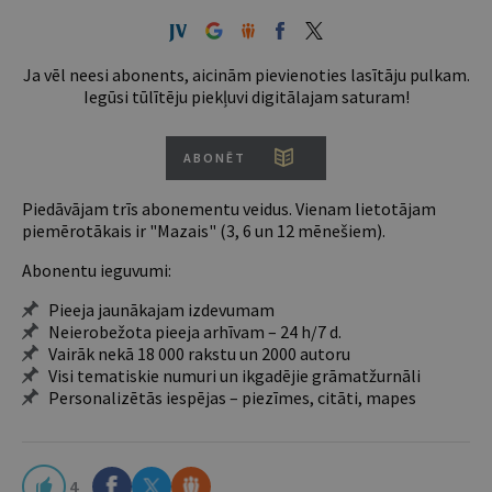
Ja vēl neesi abonents, aicinām pievienoties lasītāju pulkam.
Iegūsi tūlītēju piekļuvi digitālajam saturam!
ABONĒT
Piedāvājam trīs abonementu veidus. Vienam lietotājam
piemērotākais ir "Mazais" (3, 6 un 12 mēnešiem).
Abonentu ieguvumi:
Pieeja jaunākajam izdevumam
Neierobežota pieeja arhīvam – 24 h/7 d.
Vairāk nekā 18 000 rakstu un 2000 autoru
Visi tematiskie numuri un ikgadējie grāmatžurnāli
Personalizētās iespējas – piezīmes, citāti, mapes
4