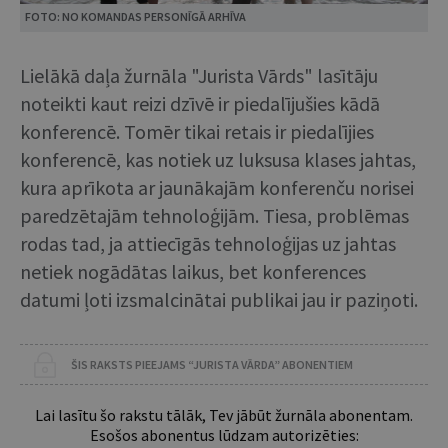
FOTO: NO KOMANDAS PERSONĪGĀ ARHĪVA
Lielākā daļa žurnāla "Jurista Vārds" lasītāju
noteikti kaut reizi dzīvē ir piedalījušies kādā
konferencē. Tomēr tikai retais ir piedalījies
konferencē, kas notiek uz luksusa klases jahtas,
kura aprīkota ar jaunākajām konferenču norisei
paredzētajām tehnoloģijām. Tiesa, problēmas
rodas tad, ja attiecīgās tehnoloģijas uz jahtas
netiek nogādātas laikus, bet konferences
datumi ļoti izsmalcinātai publikai jau ir paziņoti.
ŠIS RAKSTS PIEEJAMS “JURISTA VĀRDA” ABONENTIEM
Lai lasītu šo rakstu tālāk, Tev jābūt žurnāla abonentam.
Esošos abonentus lūdzam autorizēties: