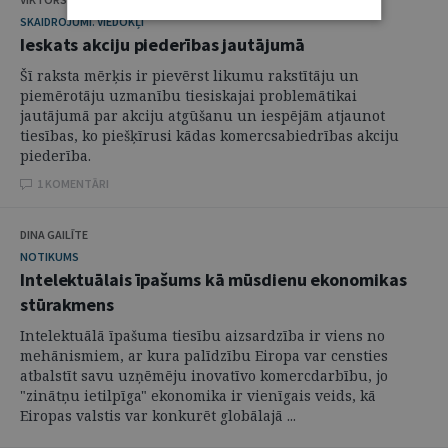
SKAIDROJUMI. VIEDOKĻI
Ieskats akciju piederības jautājumā
Šī raksta mērķis ir pievērst likumu rakstītāju un
piemērotāju uzmanību tiesiskajai problemātikai
jautājumā par akciju atgūšanu un iespējām atjaunot
tiesības, ko piešķīrusi kādas komercsabiedrības akciju
piederība.
1 KOMENTĀRI
DINA GAILĪTE
NOTIKUMS
Intelektuālais īpašums kā mūsdienu ekonomikas
stūrakmens
Intelektuālā īpašuma tiesību aizsardzība ir viens no
mehānismiem, ar kura palīdzību Eiropa var censties
atbalstīt savu uzņēmēju inovatīvo komercdarbību, jo
"zinātņu ietilpīga" ekonomika ir vienīgais veids, kā
Eiropas valstis var konkurēt globālajā ...