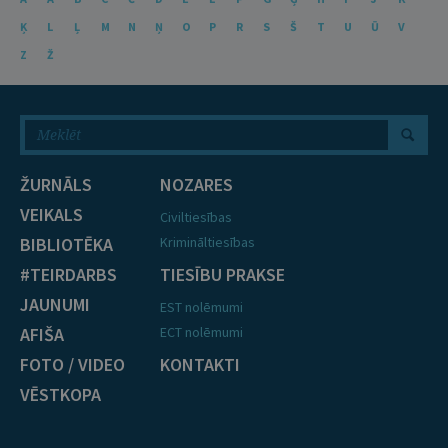
Ķ
L
Ļ
M
N
Ņ
O
P
R
S
Š
T
U
Ū
V
Z
Ž
ŽURNĀLS
NOZARES
VEIKALS
Civiltiesības
BIBLIOTĒKA
Krimināltiesības
#TEIRDARBS
TIESĪBU PRAKSE
JAUNUMI
EST nolēmumi
AFIŠA
ECT nolēmumi
FOTO / VIDEO
KONTAKTI
VĒSTKOPA