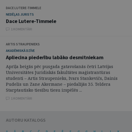
DACE LUTERE-TIMMELE
NEDĒĻAS JURISTS
Dace Lutere-Timmele
1 KOMENTĀRI
ARTIS STRAUPENIEKS
AKADĒMISKĀ DZĪVE
Apliecina piederību labāko desmitniekam
Aprīļa beigās pēc pusgada gatavošanās četri Latvijas
Universitātes Juridiskās fakultātes maģistrantūras
studenti – Artis Straupenieks, Ivars Stankevičs, Dainis
Pudelis un Zane Akermane – piedalījās 35. Teldera
Starptautisko tiesību tiesu izspēlēs ...
1 KOMENTĀRI
AUTORU KATALOGS
A
Ā
B
C
Č
D
E
Ē
F
G
Ģ
H
I
J
K