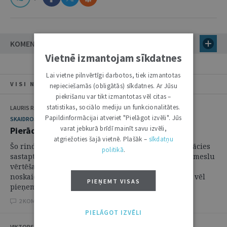
KOMENTĀRI (4)
Vietnē izmantojam sīkdatnes
Lai vietne pilnvērtīgi darbotos, tiek izmantotas
VISI NUMURA RAKSTI
nepieciešamās (obligātās) sīkdatnes. Ar Jūsu
piekrišanu var tikt izmantotas vēl citas –
statistikas, sociālo mediju un funkcionalitātes.
LAURIS RASNAČS
Papildinformācijai atveriet "Pielāgot izvēli". Jūs
SKAIDROJUMI. VIEDOKĻI
varat jebkurā brīdī mainīt savu izvēli,
Pierādījumu iesniegšana civilprocesā
atgriežoties šajā vietnē. Plašāk –
sīkdatņu
Šo rindu autoram juridiskajā praksē vairākkārt ir nācies
politikā
.
sastapties ar situācijām, kad tiesas bez kavēšanās iemeslu
vērtēšanas un bieži vien pat bez šo iemeslu
noskaidrošanas jau pēc minētā termiņa notecējuma vēl
PIEŅEMT VISAS
pieņem iesniegtus pierādījumus. Arī ...
2 KOMENTĀRI
PIELĀGOT IZVĒLI
VIKTORS TIHONOVS