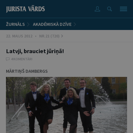
ŽURNĀLS
AKADĒMISKĀ DZĪVE
22. MAIJS 2012 • NR.21 (720)
Latvji, brauciet jūriņā!
4 KOMENTĀRI
MĀRTIŅŠ DAMBERGS