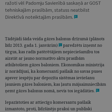
ražoti vēl Padomju Savienībā saskaņā ar GOST
tehniskajām prasībām, statuss neatbilst
Direktīvā noteiktajām prasībām.
4
Tādējādi šāda veida gāzes balonus drīzumā (plānots
līdz 2013. gada 1. janvārim)
paredzēts izņemt no
5
tirgus, kas radīs patērētājiem nepieciešamību tos
aizstāt ar jauno normatīvo aktu prasībām
atbilstošiem gāzes baloniem. Ekonomikas ministrija
ir norādījusi, ka komersanti pašlaik no savas puses
apsver iespēju par depozīta sistēmas ieviešanu
jauniem gāzes baloniem, kas ļautu mājsaimniecībām
ņemt gāzes balonus nomā, nevis tos iegādāties.
6
Iepazīstoties ar attiecīgo komersantu pašlaik
izmantoto, proti, līdzšinējo praksi un publiski