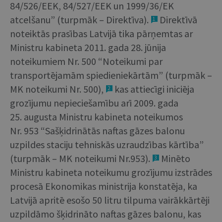
84/526/EEK, 84/527/EEK un 1999/36/EK
atcelšanu” (turpmāk – Direktīva).
Direktīvā
1
noteiktās prasības Latvijā tika pārņemtas ar
Ministru kabineta 2011. gada 28. jūnija
noteikumiem Nr. 500 “Noteikumi par
transportējamām spiedieniekārtām” (turpmāk –
MK noteikumi Nr. 500),
kas attiecīgi iniciēja
2
grozījumu nepieciešamību arī 2009. gada
25. augusta Ministru kabineta noteikumos
Nr. 953 “Sašķidrinātās naftas gāzes balonu
uzpildes staciju tehniskās uzraudzības kārtība”
(turpmāk – MK noteikumi Nr.953).
Minēto
3
Ministru kabineta noteikumu grozījumu izstrādes
procesā Ekonomikas ministrija konstatēja, ka
Latvijā apritē esošo 50 litru tilpuma vairākkārtēji
uzpildāmo šķidrināto naftas gāzes balonu, kas