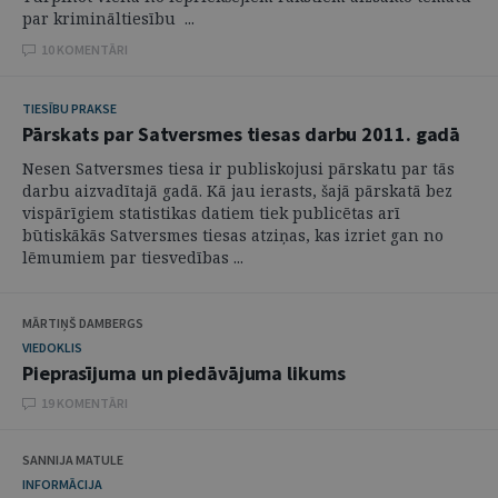
par krimināltiesību ...
10 KOMENTĀRI
TIESĪBU PRAKSE
Pārskats par Satversmes tiesas darbu 2011. gadā
Nesen Satversmes tiesa ir publiskojusi pārskatu par tās
darbu aizvadītajā gadā. Kā jau ierasts, šajā pārskatā bez
vispārīgiem statistikas datiem tiek publicētas arī
būtiskākās Satversmes tiesas atziņas, kas izriet gan no
lēmumiem par tiesvedības ...
MĀRTIŅŠ DAMBERGS
VIEDOKLIS
Pieprasījuma un piedāvājuma likums
19 KOMENTĀRI
SANNIJA MATULE
INFORMĀCIJA