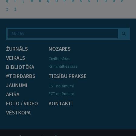
Ķ
L
Ļ
M
N
Ņ
O
P
R
S
Š
T
U
Ū
V
Z
Ž
ŽURNĀLS
NOZARES
VEIKALS
Civiltiesības
BIBLIOTĒKA
Krimināltiesības
#TEIRDARBS
TIESĪBU PRAKSE
JAUNUMI
EST nolēmumi
AFIŠA
ECT nolēmumi
FOTO / VIDEO
KONTAKTI
VĒSTKOPA