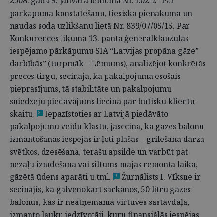
2008. gada 9. janvāra lēmumā Nr. E02-2 “Par
pārkāpuma konstatēšanu, tiesiskā pienākuma un
naudas soda uzlikšanu lietā Nr. 839/07/05/15. Par
Konkurences likuma 13. panta ģenerālklauzulas
iespējamo pārkāpumu SIA “Latvijas propāna gāze”
darbībās” (turpmāk – Lēmums), analizējot konkrētās
preces tirgu, secināja, ka pakalpojuma esošais
pieprasījums, tā stabilitāte un pakalpojumu
sniedzēju piedāvājums liecina par būtisku klientu
skaitu.
Iepazīstoties ar Latvijā piedāvāto
8
pakalpojumu veidu klāstu, jāsecina, ka gāzes balonu
izmantošanas iespējas ir ļoti plašas – grilēšana dārza
svētkos, dzesēšana, terašu apsilde un varbūt pat
nezāļu iznīdēšana vai siltums mājas remonta laikā,
gāzētā ūdens aparāti u.tml.
Žurnālists I. Vīksne ir
9
secinājis, ka galvenokārt sarkanos, 50 litru gāzes
balonus, kas ir neatņemama virtuves sastāvdaļa,
izmanto lauku iedzīvotāji, kuru finansiālās iespējas