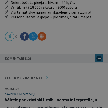
Neierobežota pieeja arhīvam – 24 h/7 d.
Vairāk nekā 18 000 rakstu un 2000 autoru
Visi tematiskie numuri un ikgadējie grāmatžurnāli
Personalizētās iespējas – piezīmes, citāti, mapes
0
KOMENTĀRI (12)
VISI NUMURA RAKSTI
MĀRIS LEJA
SKAIDROJUMI. VIEDOKĻI
Vēlreiz par krimināltiesību normu interpretāciju
Turpinot vienā no iepriekšējiem rakstiem aizsākto tematu