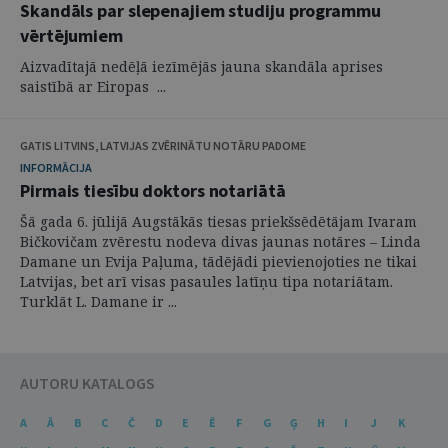
Skandāls par slepenajiem studiju programmu
vērtējumiem
Aizvadītajā nedēļā iezīmējās jauna skandāla aprises
saistībā ar Eiropas ...
GATIS LITVINS, LATVIJAS ZVĒRINĀTU NOTĀRU PADOME
INFORMĀCIJA
Pirmais tiesību doktors notariātā
Šā gada 6. jūlijā Augstākās tiesas priekšsēdētājam Ivaram
Bičkovičam zvērestu nodeva divas jaunas notāres – Linda
Damane un Evija Paļuma, tādējādi pievienojoties ne tikai
Latvijas, bet arī visas pasaules latīņu tipa notariātam.
Turklāt L. Damane ir ...
AUTORU KATALOGS
A
Ā
B
C
Č
D
E
Ē
F
G
Ģ
H
I
J
K