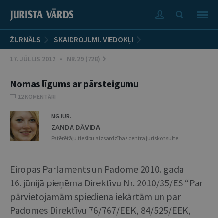
ŽURNĀLS
SKAIDROJUMI. VIEDOKĻI
17. JŪLIJS 2012 • NR.29 (728)
Nomas līgums ar pārsteigumu
12 KOMENTĀRI
MG.IUR.
ZANDA DĀVIDA
Patērētāju tiesību aizsardzības centra juriskonsulte
Eiropas Parlaments un Padome 2010. gada
16. jūnijā pieņēma Direktīvu Nr. 2010/35/ES “Par
pārvietojamām spiediena iekārtām un par
Padomes Direktīvu 76/767/EEK, 84/525/EEK,