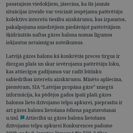
paustajiem viedokļiem, jāsecina, ka šīs jaunās
situācijas izveide var veicināt iespējamu patērētāju
kolektīvo interešu tiesību aizskārumu, kas izpaustos,
pakalpojuma sniedzējiem piedāvājot patērētājiem
šķidrinātās naftas gāzes balona nomas līgumos
iekļautus netaisnīgus noteikumus.
Latvijā gāzes balonu kā konkrētās preces tirgus ir
diezgan plašs un skar ievērojamu patērētāju loku,
kas attiecīgos gadījumos var radīt būtisku
sabiedrības interešu aizskārumu. Minēto apliecina,
piemēram, SIA “Latvijas propāna gāze” sniegtā
informācija, ka pēdējos gados īpaši plaši gāzes
balonus lieto dzīvojamo telpu apkurei, pieprasīta ir
arī gāzes balonu lietošana ēdiena pagatavošanai
u.tml.
Attiecībā uz gāzes balonu lietošanu
7
dzīvojamo telpu apkurei Konkurences padome