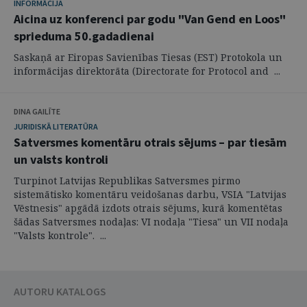
INFORMĀCIJA
Aicina uz konferenci par godu "Van Gend en Loos"
sprieduma 50.gadadienai
Saskaņā ar Eiropas Savienības Tiesas (EST) Protokola un
informācijas direktorāta (Directorate for Protocol and ...
DINA GAILĪTE
JURIDISKĀ LITERATŪRA
Satversmes komentāru otrais sējums – par tiesām
un valsts kontroli
Turpinot Latvijas Republikas Satversmes pirmo
sistemātisko komentāru veidošanas darbu, VSIA "Latvijas
Vēstnesis" apgādā izdots otrais sējums, kurā komentētas
šādas Satversmes nodaļas: VI nodaļa "Tiesa" un VII nodaļa
"Valsts kontrole". ...
AUTORU KATALOGS