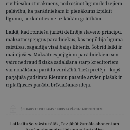
civiltiesību stūrakmens, nodrošinot līgumslēdzējiem
paļāvību, ka parādniekam ir pienākums izpildīt
līgumu, neskatoties ne uz kādām grūtībām.
Laikā, kad romiešu juristi definēja slaveno principu,
maksātnespējīgus parādniekus, kas nepildīja līguma
saistības, sagaidīja visai baigs liktenis. Šobrīd laiki ir
mainījušies. Maksātnespējīgiem parādniekiem sen
vairs nedraud fiziska sadalīšana starp kreditoriem
vai nonākšana parādu verdzībā. Tieši pretēji – kopš
pagājušā gadsimta Rietumu pasaulē arvien plašāk ir
izplatījusies parādu brīvlaišanas ideja.
ŠIS RAKSTS PIEEJAMS “JURISTA VĀRDA” ABONENTIEM
Lai lasītu šo rakstu tālāk, Tev jābūt žurnāla abonentam.
Esošos abonentus lūdzam autorizēties: