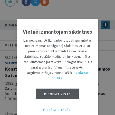
5
KOMENTĀRI (17)
Vietnē izmantojam sīkdatnes
Lai vietne pilnvērtīgi darbotos, tiek izmantotas
VISI NUMURA RAKSTI
nepieciešamās (obligātās) sīkdatnes. Ar Jūsu
piekrišanu var tikt izmantotas vēl citas –
statistikas, sociālo mediju un funkcionalitātes.
ULDIS ĶINIS, DITA AMOLIŅA
Papildinformācijai atveriet "Pielāgot izvēli". Jūs
SKAIDROJUMI. VIEDOKĻI
varat jebkurā brīdī mainīt savu izvēli,
Konstitucionālā kontrole valsts finanšu jautājumos
atgriežoties šajā vietnē. Plašāk –
sīkdatņu
Satversmes tiesas praksē
politikā
.
1922. gada 15. februārī pieņemtā Latvijas Republikas
Satversme (turpmāk – Satversme)1 ir Latvijas
konstitucionālās sistēmas pamats. "Satversme pēc savas
PIEŅEMT VISAS
būtības ir īss, ...
PIELĀGOT IZVĒLI
JĀNIS VANAGS