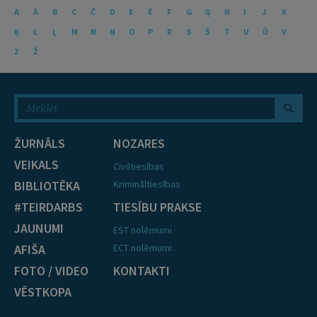
A
Ā
B
C
Č
D
E
Ē
F
G
Ģ
H
I
J
K
Ķ
L
Ļ
M
N
Ņ
O
P
R
S
Š
T
U
Ū
V
Z
Ž
ŽURNĀLS
NOZARES
VEIKALS
Civiltiesības
BIBLIOTĒKA
Krimināltiesības
#TEIRDARBS
TIESĪBU PRAKSE
JAUNUMI
EST nolēmumi
AFIŠA
ECT nolēmumi
FOTO / VIDEO
KONTAKTI
VĒSTKOPA