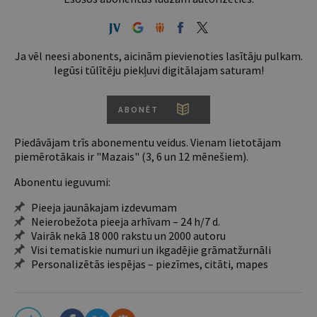
Ja vēl neesi abonents, aicinām pievienoties lasītāju pulkam.
Iegūsi tūlītēju piekļuvi digitālajam saturam!
ABONĒT
Piedāvājam trīs abonementu veidus. Vienam lietotājam
piemērotākais ir "Mazais" (3, 6 un 12 mēnešiem).
Abonentu ieguvumi:
Pieeja jaunākajam izdevumam
Neierobežota pieeja arhīvam – 24 h/7 d.
Vairāk nekā 18 000 rakstu un 2000 autoru
Visi tematiskie numuri un ikgadējie grāmatžurnāli
Personalizētās iespējas – piezīmes, citāti, mapes