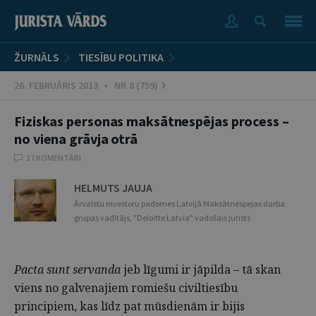
ŽURNĀLS
TIESĪBU POLITIKA
26. FEBRUĀRIS 2013 • NR.8 (759)
Fiziskas personas maksātnespējas process –
no viena grāvja otrā
17 KOMENTĀRI
HELMUTS JAUJA
Ārvalstu investoru padomes Latvijā Maksātnespejas darba
grupas vadītājs, "Deloitte Latvia" vadošais jurists
Pacta sunt servanda
jeb līgumi ir jāpilda – tā skan
viens no galvenajiem romiešu civiltiesību
principiem, kas līdz pat mūsdienām ir bijis