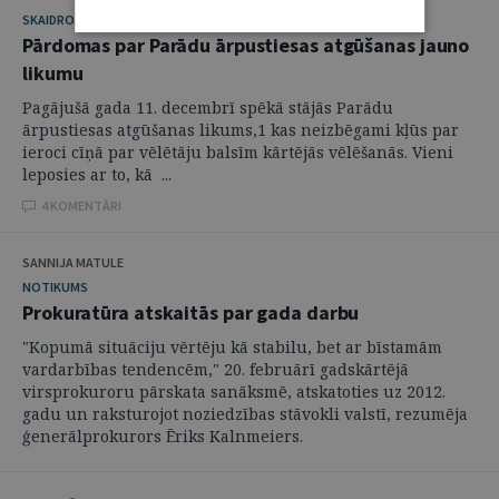
SKAIDROJUMI. VIEDOKĻI
Pārdomas par Parādu ārpustiesas atgūšanas jauno
likumu
Pagājušā gada 11. decembrī spēkā stājās Parādu
ārpustiesas atgūšanas likums,1 kas neizbēgami kļūs par
ieroci cīņā par vēlētāju balsīm kārtējās vēlēšanās. Vieni
leposies ar to, kā ...
4 KOMENTĀRI
SANNIJA MATULE
NOTIKUMS
Prokuratūra atskaitās par gada darbu
"Kopumā situāciju vērtēju kā stabilu, bet ar bīstamām
vardarbības tendencēm," 20. februārī gadskārtējā
virsprokuroru pārskata sanāksmē, atskatoties uz 2012.
gadu un raksturojot noziedzības stāvokli valstī, rezumēja
ģenerālprokurors Ēriks Kalnmeiers.