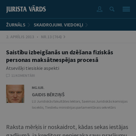
ŽURNĀLS
SKAIDROJUMI. VIEDOKĻI
2. APRĪLIS 2013 • NR.13 (764)
Saistību izbeigšanās un dzēšana fiziskās
personas maksātnespējas procesā
Atsevišķi tiesiskie aspekti
11 KOMENTĀRI
MG.IUR.
GAIDIS BĒRZIŅŠ
LU Juridiskās fakultātes lektors, Saeimas Juridiskās komisijas
loceklis, Tieslietu ministrijas parlamentārais sekretārs
Raksta mērķis ir noskaidrot, kādas sekas iestājas
gadījumā, ja kreditors nepiesaka savu prasījumu