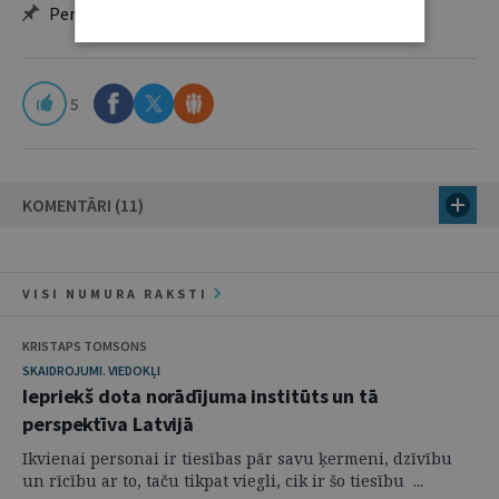
Personalizētās iespējas – piezīmes, citāti, mapes
5
KOMENTĀRI (11)
VISI NUMURA RAKSTI
KRISTAPS TOMSONS
SKAIDROJUMI. VIEDOKĻI
Iepriekš dota norādījuma institūts un tā
perspektīva Latvijā
Ikvienai personai ir tiesības pār savu ķermeni, dzīvību
un rīcību ar to, taču tikpat viegli, cik ir šo tiesību ...