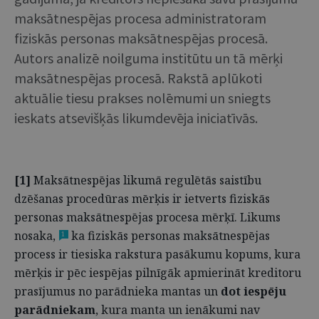
maksātnespējas procesa administratoram
fiziskās personas maksātnespējas procesā.
Autors analizē noilguma institūtu un tā mērķi
maksātnespējas procesā. Rakstā aplūkoti
aktuālie tiesu prakses nolēmumi un sniegts
ieskats atsevišķās likumdevēja iniciatīvās.
[1]
Maksātnespējas likumā regulētās saistību
dzēšanas procedūras mērķis ir ietverts fiziskās
personas maksātnespējas procesa mērķī. Likums
nosaka,
ka fiziskās personas maksātnespējas
1
process ir tiesiska rakstura pasākumu kopums, kura
mērķis ir pēc iespējas pilnīgāk apmierināt kreditoru
prasījumus no parādnieka mantas un
dot iespēju
parādniekam
, kura manta un ienākumi nav