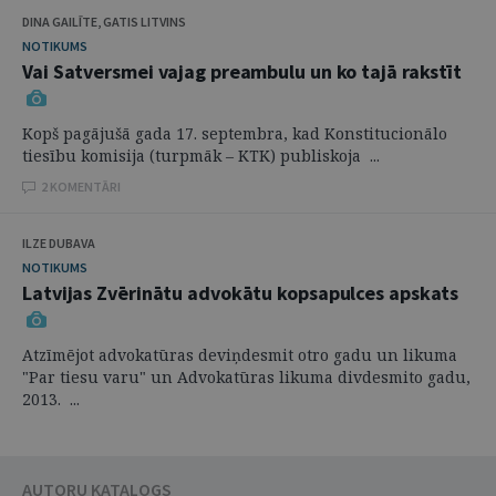
DINA GAILĪTE, GATIS LITVINS
NOTIKUMS
Vai Satversmei vajag preambulu un ko tajā rakstīt
Kopš pagājušā gada 17. septembra, kad Konstitucionālo
tiesību komisija (turpmāk – KTK) publiskoja ...
2 KOMENTĀRI
ILZE DUBAVA
NOTIKUMS
Latvijas Zvērinātu advokātu kopsapulces apskats
Atzīmējot advokatūras deviņdesmit otro gadu un likuma
"Par tiesu varu" un Advokatūras likuma divdesmito gadu,
2013. ...
AUTORU KATALOGS