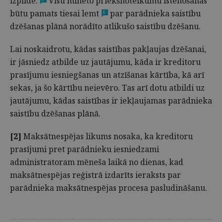
izpilde.
Visu minēto priekšnoteikumu īstenošanās
būtu pamats tiesai lemt
par parādnieka saistību
6
dzēšanas plānā norādīto atlikušo saistību dzēšanu.
Lai noskaidrotu, kādas saistības pakļaujas dzēšanai,
ir jāsniedz atbilde uz jautājumu, kāda ir kreditoru
prasījumu iesniegšanas un atzīšanas kārtība, kā arī
sekas, ja šo kārtību neievēro. Tas arī dotu atbildi uz
jautājumu, kādas saistības ir iekļaujamas parādnieka
saistību dzēšanas plānā.
[2]
Maksātnespējas likums nosaka, ka kreditoru
prasījumi pret parādnieku iesniedzami
administratoram mēneša laikā no dienas, kad
maksātnespējas reģistrā izdarīts ieraksts par
parādnieka maksātnespējas procesa pasludināšanu.