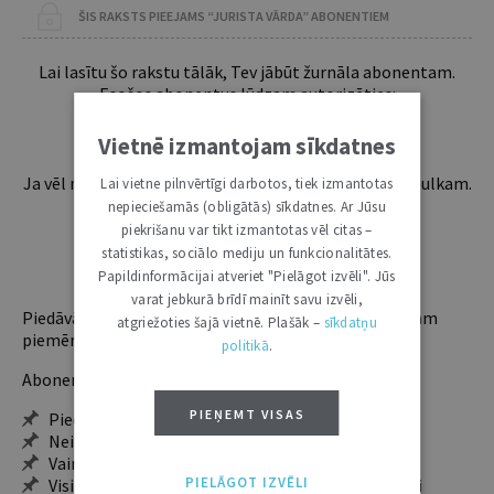
ŠIS RAKSTS PIEEJAMS “JURISTA VĀRDA” ABONENTIEM
Lai lasītu šo rakstu tālāk, Tev jābūt žurnāla abonentam.
Esošos abonentus lūdzam autorizēties:
Vietnē izmantojam sīkdatnes
Ja vēl neesi abonents, aicinām pievienoties lasītāju pulkam.
Lai vietne pilnvērtīgi darbotos, tiek izmantotas
Iegūsi tūlītēju piekļuvi digitālajam saturam!
nepieciešamās (obligātās) sīkdatnes. Ar Jūsu
piekrišanu var tikt izmantotas vēl citas –
statistikas, sociālo mediju un funkcionalitātes.
ABONĒT
Papildinformācijai atveriet "Pielāgot izvēli". Jūs
varat jebkurā brīdī mainīt savu izvēli,
Piedāvājam trīs abonementu veidus. Vienam lietotājam
atgriežoties šajā vietnē. Plašāk –
sīkdatņu
piemērotākais ir "Mazais" (3, 6 un 12 mēnešiem).
politikā
.
Abonentu ieguvumi:
PIEŅEMT VISAS
Pieeja jaunākajam izdevumam
Neierobežota pieeja arhīvam – 24 h/7 d.
Vairāk nekā 18 000 rakstu un 2000 autoru
PIELĀGOT IZVĒLI
Visi tematiskie numuri un ikgadējie grāmatžurnāli