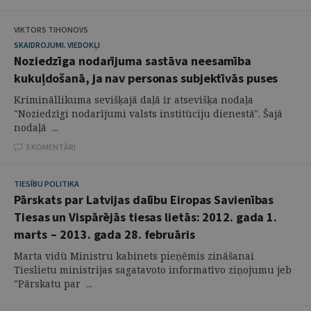
VIKTORS TIHONOVS
SKAIDROJUMI. VIEDOKĻI
Noziedzīga nodarījuma sastāva neesamība
kukuļdošanā, ja nav personas subjektīvās puses
Krimināllikuma sevišķajā daļā ir atsevišķa nodaļa
"Noziedzīgi nodarījumi valsts institūciju dienestā". Šajā
nodaļā ...
3 KOMENTĀRI
TIESĪBU POLITIKA
Pārskats par Latvijas dalību Eiropas Savienības
Tiesas un Vispārējās tiesas lietās: 2012. gada 1.
marts – 2013. gada 28. februāris
Marta vidū Ministru kabinets pieņēmis zināšanai
Tieslietu ministrijas sagatavoto informatīvo ziņojumu jeb
"Pārskatu par ...