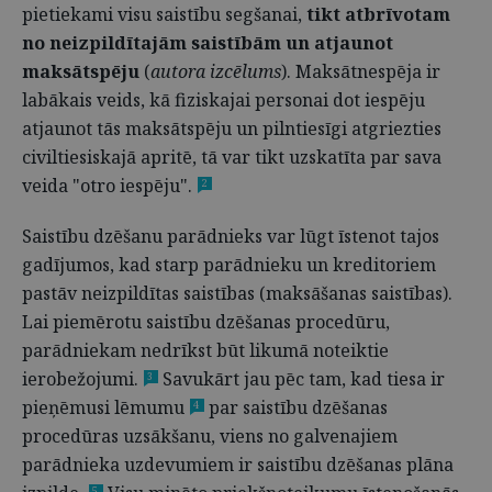
pietiekami visu saistību segšanai,
tikt atbrīvotam
no neizpildītajām saistībām un atjaunot
maksātspēju
(
autora izcēlums
). Maksātnespēja ir
labākais veids, kā fiziskajai personai dot iespēju
atjaunot tās maksātspēju un pilntiesīgi atgriezties
civiltiesiskajā apritē, tā var tikt uzskatīta par sava
veida "otro iespēju".
2
Saistību dzēšanu parādnieks var lūgt īstenot tajos
gadījumos, kad starp parādnieku un kreditoriem
pastāv neizpildītas saistības (maksāšanas saistības).
Lai piemērotu saistību dzēšanas procedūru,
parādniekam nedrīkst būt likumā noteiktie
ierobežojumi.
Savukārt jau pēc tam, kad tiesa ir
3
pieņēmusi lēmumu
par saistību dzēšanas
4
procedūras uzsākšanu, viens no galvenajiem
parādnieka uzdevumiem ir saistību dzēšanas plāna
5