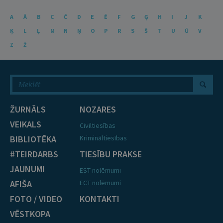
A
Ā
B
C
Č
D
E
Ē
F
G
Ģ
H
I
J
K
Ķ
L
Ļ
M
N
Ņ
O
P
R
S
Š
T
U
Ū
V
Z
Ž
ŽURNĀLS
NOZARES
VEIKALS
Civiltiesības
BIBLIOTĒKA
Krimināltiesības
#TEIRDARBS
TIESĪBU PRAKSE
JAUNUMI
EST nolēmumi
AFIŠA
ECT nolēmumi
FOTO / VIDEO
KONTAKTI
VĒSTKOPA