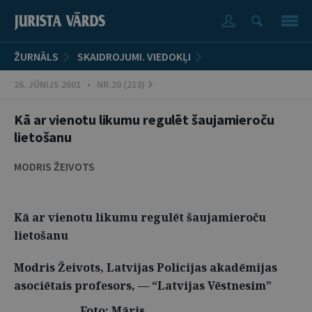
ŽURNĀLS
SKAIDROJUMI. VIEDOKĻI
26. JŪNIJS 2001 • NR.20 (213)
Kā ar vienotu likumu regulēt šaujamieroču
lietošanu
MODRIS ŽEIVOTS
Kā ar vienotu likumu regulēt šaujamieroču
lietošanu
Modris Žeivots, Latvijas Policijas akadēmijas
asociētais profesors, — “Latvijas Vēstnesim”
Foto: Māris