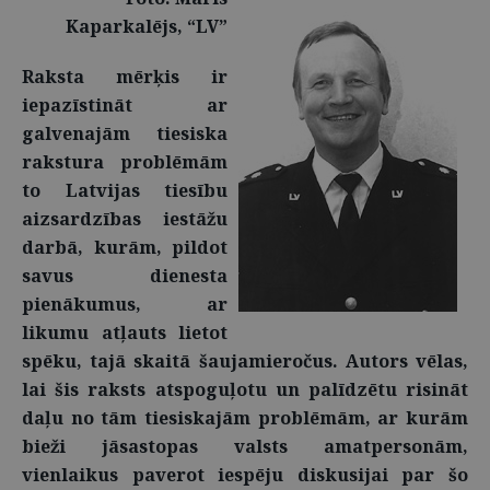
Kaparkalējs, “LV”
Raksta mērķis ir
iepazīstināt ar
galvenajām tiesiska
rakstura problēmām
to Latvijas tiesību
aizsardzības iestāžu
darbā, kurām, pildot
savus dienesta
pienākumus, ar
likumu atļauts lietot
spēku, tajā skaitā šaujamieročus. Autors vēlas,
lai šis raksts atspoguļotu un palīdzētu risināt
daļu no tām tiesiskajām problēmām, ar kurām
bieži jāsastopas valsts amatpersonām,
vienlaikus paverot iespēju diskusijai par šo