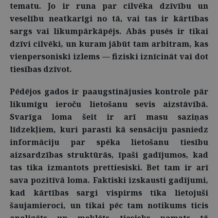
tematu. Jo ir runa par cilvēka dzīvību un
veselību neatkarīgi no tā, vai tas ir kārtības
sargs vai likumpārkāpējs. Abās pusēs ir tikai
dzīvi cilvēki, un kuram jābūt tam arbitram, kas
vienpersoniski izlems — fiziski iznīcināt vai dot
tiesības dzīvot.
Pēdējos gados ir paaugstinājusies kontrole pār
likumīgu ieroču lietošanu sevis aizstāvībā.
Svarīga loma šeit ir arī masu saziņas
līdzekļiem, kuri parasti kā sensāciju pasniedz
informāciju par spēka lietošanu tiesību
aizsardzības struktūrās, īpaši gadījumos, kad
tas tika izmantots prettiesiski. Bet tam ir arī
sava pozitīvā loma. Faktiski izskausti gadījumi,
kad kārtības sargi vispirms tika lietojuši
šaujamieroci, un tikai pēc tam notikums ticis