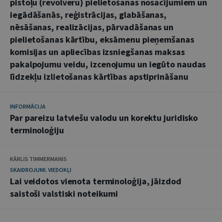
pistoļu (revolveru) pielietošanas nosacījumiem un
iegādāšanās, reģistrācijas, glabāšanas,
nēsāšanas, realizācijas, pārvadāšanas un
pielietošanas kārtību, eksāmenu pieņemšanas
komisijas un apliecības izsniegšanas maksas
pakalpojumu veidu, izcenojumu un iegūto naudas
līdzekļu izlietošanas kārtības apstiprināšanu
INFORMĀCIJA
Par pareizu latviešu valodu un korektu juridisko
terminoloģiju
KĀRLIS TIMMERMANIS
SKAIDROJUMI. VIEDOKĻI
Lai veidotos vienota terminoloģija, jāizdod
saistoši valstiski noteikumi