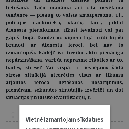
analizēts un meklēts tiesisks pamats tā
lietošanā. Taču manāma arī cita nevēlama
tendence — pieaug to valsts amatpersonu, t.i.,
policijas darbinieku, skaits, kuri, pildot
dienesta pienākumus, tikuši ievainoti vai pat
gājuši bojā. Daudzi no viņiem tajā brīdī bijuši
bruņoti ar dienesta ieroci, bet nav to
izmantojuši. Kādēļ? Vai tiesību aktu pienācīga
nepārzināšana, varbūt neprasme rīkoties ar to,
bailes, stress? Vai vispār ir iespējams šādā
stresa situācijā atcerēties visus ar likumu
atļautos ieroča lietošanas nosacījumus,
piemēram, sekundes simtdaļās izvērtēt un dot
situācijas juridisko kvalifikāciju, t.
ŠIS RAKSTS PIEEJAMS “JURISTA VĀRDA” ABONENTIEM
Vietnē izmantojam sīkdatnes