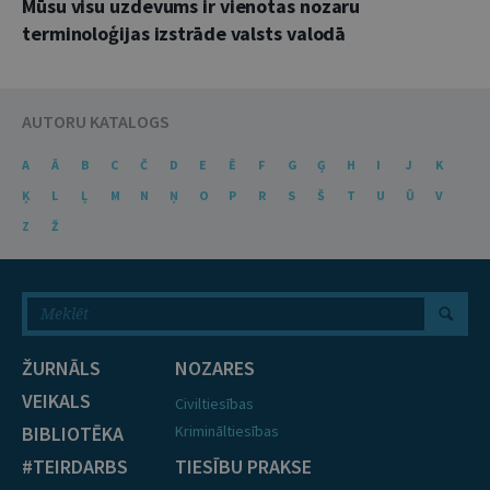
Mūsu visu uzdevums ir vienotas nozaru
terminoloģijas izstrāde valsts valodā
AUTORU KATALOGS
A
Ā
B
C
Č
D
E
Ē
F
G
Ģ
H
I
J
K
Ķ
L
Ļ
M
N
Ņ
O
P
R
S
Š
T
U
Ū
V
Z
Ž
ŽURNĀLS
NOZARES
VEIKALS
Civiltiesības
BIBLIOTĒKA
Krimināltiesības
#TEIRDARBS
TIESĪBU PRAKSE