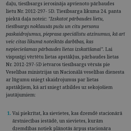
daļu, tiesībsargs ierosināja apvienoto pārbaudes
lietu Nr. 2012-297- 5D. Tiesībsarga likuma 24. panta
piektā daļa noteic:
"Izskatot pārbaudes lietu,
tiesībsargs noklausās pušu un citu personu
paskaidrojumus, pieprasa speciālistu atzinumus, kā arī
veic citas likumā noteiktās darbības, kas
nepieciešamas pārbaudes lietas izskatīšanai".
Lai
vispusīgi vērtētu lietas apstākļus, pārbaudes lietas
Nr. 2012-297-5D ietvaros tiesībsargs vērsās pie
Veselības ministrijas un Nacionālā veselības dienesta
ar lūgumu sniegt skaidrojumus par lietas
apstākļiem, kā arī sniegt atbildes uz sekojošiem
jautājumiem:
Vai piekrītat, ka sievietes, kas dzemdē stacionārā
ārstniecības iestādē, un sievietes, kurām
dzemdības notiek plānotās ārpus stacionāra