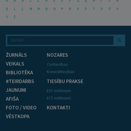
A
Ā
B
C
Č
D
E
Ē
F
G
Ģ
H
I
J
K
Ķ
L
Ļ
M
N
Ņ
O
P
R
S
Š
T
U
Ū
V
Z
Ž
ŽURNĀLS
NOZARES
VEIKALS
Civiltiesības
BIBLIOTĒKA
Krimināltiesības
#TEIRDARBS
TIESĪBU PRAKSE
JAUNUMI
EST nolēmumi
AFIŠA
ECT nolēmumi
FOTO / VIDEO
KONTAKTI
VĒSTKOPA