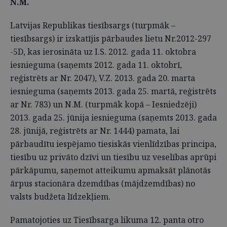
N.M.
Latvijas Republikas tiesībsargs (turpmāk –
tiesībsargs) ir izskatījis pārbaudes lietu Nr.2012-297
-5D, kas ierosināta uz I.S. 2012. gada 11. oktobra
iesnieguma (saņemts 2012. gada 11. oktobrī,
reģistrēts ar Nr. 2047), V.Z. 2013. gada 20. marta
iesnieguma (saņemts 2013. gada 25. martā, reģistrēts
ar Nr. 783) un N.M. (turpmāk kopā – Iesniedzēji)
2013. gada 25. jūnija iesnieguma (saņemts 2013. gada
28. jūnijā, reģistrēts ar Nr. 1444) pamata, lai
pārbaudītu iespējamo tiesiskās vienlīdzības principa,
tiesību uz privāto dzīvi un tiesību uz veselības aprūpi
pārkāpumu, saņemot atteikumu apmaksāt plānotās
ārpus stacionāra dzemdības (mājdzemdības) no
valsts budžeta līdzekļiem.
Pamatojoties uz Tiesībsarga likuma 12. panta otro