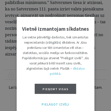
palīdzības minimumu." Satversmes tiesa ir atzinusi,
ka no Satversmes 111. panta izriet valsts pienākums
ievērot, aizsargāt un nodrošināt personas tiesības uz
veselību. Pienākums ievērot tiesības uz veselību – tas
Vietnē izmantojam sīkdatnes
nozīmē, ka valstij ir jāatturas no iejaukšanās
personas tiesībās un brīvībās. Tātad jāatturas arī no
Lai vietne pilnvērtīgi darbotos, tiek izmantotas
tādām darbībām, kas ierobežo katras personas
nepieciešamās (obligātās) sīkdatnes. Ar Jūsu
iespējas pašai brīvi rūpēties par savas veselības
piekrišanu var tikt izmantotas vēl citas –
statistikas, sociālo mediju un funkcionalitātes.
aizsardzību.
Papildinformācijai atveriet "Pielāgot izvēli". Jūs
varat jebkurā brīdī mainīt savu izvēli,
atgriežoties šajā vietnē. Plašāk –
sīkdatņu
politikā
.
ŠIS RAKSTS PIEEJAMS “JURISTA VĀRDA” ABONENTIEM
Lai lasītu šo rakstu tālāk, Tev jābūt žurnāla abonentam.
PIEŅEMT VISAS
Esošos abonentus lūdzam autorizēties:
PIELĀGOT IZVĒLI