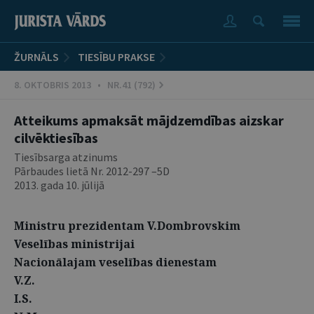
ŽURNĀLS
TIESĪBU PRAKSE
8. OKTOBRIS 2013 • NR.41 (792)
Atteikums apmaksāt mājdzemdības aizskar
cilvēktiesības
Tiesībsarga atzinums
Pārbaudes lietā Nr. 2012-297 –5D
2013. gada 10. jūlijā
Ministru prezidentam V.Dombrovskim
Veselības ministrijai
Nacionālajam veselības dienestam
V.Z.
I.S.