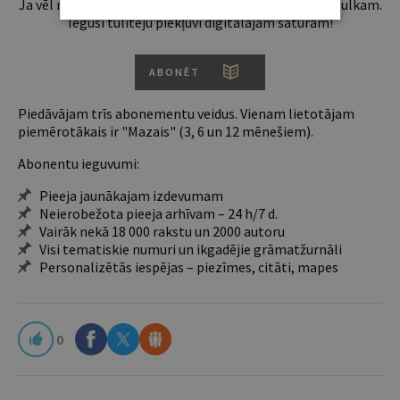
Ja vēl neesi abonents, aicinām pievienoties lasītāju pulkam.
Iegūsi tūlītēju piekļuvi digitālajam saturam!
ABONĒT
Piedāvājam trīs abonementu veidus. Vienam lietotājam
piemērotākais ir "Mazais" (3, 6 un 12 mēnešiem).
Abonentu ieguvumi:
Pieeja jaunākajam izdevumam
Neierobežota pieeja arhīvam – 24 h/7 d.
Vairāk nekā 18 000 rakstu un 2000 autoru
Visi tematiskie numuri un ikgadējie grāmatžurnāli
Personalizētās iespējas – piezīmes, citāti, mapes
0