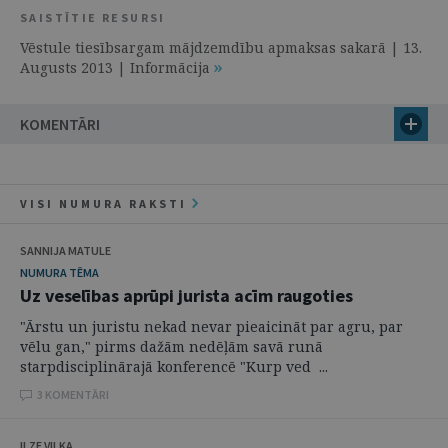
SAISTĪTIE RESURSI
Vēstule tiesībsargam mājdzemdību apmaksas sakarā | 13.
Augusts 2013 | Informācija
KOMENTĀRI
VISI NUMURA RAKSTI
SANNIJA MATULE
NUMURA TĒMA
Uz veselības aprūpi jurista acīm raugoties
"Ārstu un juristu nekad nevar pieaicināt par agru, par
vēlu gan," pirms dažām nedēļām savā runā
starpdisciplinārajā konferencē "Kurp ved ...
3 KOMENTĀRI
ILZE VILKA