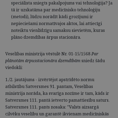
speciālista sniegts pakalpojums vai tehnoloģija? Ja
tā ir uzskatāma par medicīnisko tehnoloģiju
(metodi), lūdzu norādīt kādi grozījumi ir
nepieciešami normatīvajos aktos, lai attiecīgi
noteiktu vienlīdzīgu samaksu sievietēm, kuras
plāno dzemdības ārpus stacionāra.
Veselības ministrija vēstulē Nr. 01-15/1568
Par
plānotām ārpusstacionāra dzemdībām
sniedz šādu
viedokli:
1./2. jautājums - izvērtējot apstrīdēto normu
atbilstību Satversmes 91. pantam, Veselības
ministrija norāda, ka svarīga nozīme ir tam, kāds ir
Satversmes 111. pantā ietverto pamattiesību saturs.
Satversmes 111. pants nosaka: "Valsts aizsargā
cilvēku veselību un garantē ikvienam medicīniskās