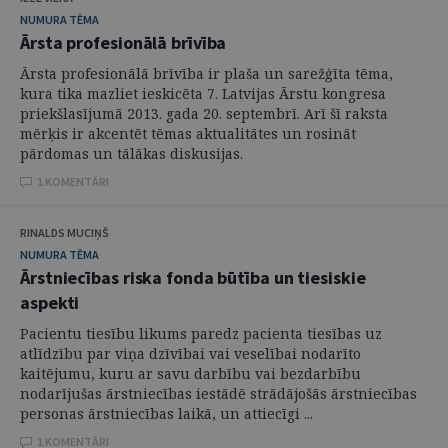
NUMURA TĒMA
Ārsta profesionālā brīvība
Ārsta profesionālā brīvība ir plaša un sarežģīta tēma,
kura tika mazliet ieskicēta 7. Latvijas Ārstu kongresa
priekšlasījumā 2013. gada 20. septembrī. Arī šī raksta
mērķis ir akcentēt tēmas aktualitātes un rosināt
pārdomas un tālākas diskusijas.
1 KOMENTĀRI
RINALDS MUCIŅŠ
NUMURA TĒMA
Ārstniecības riska fonda būtība un tiesiskie
aspekti
Pacientu tiesību likums paredz pacienta tiesības uz
atlīdzību par viņa dzīvībai vai veselībai nodarīto
kaitējumu, kuru ar savu darbību vai bezdarbību
nodarījušas ārstniecības iestādē strādājošās ārstniecības
personas ārstniecības laikā, un attiecīgi ...
1 KOMENTĀRI