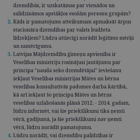
dzemdībās, ir uzskatāmas par vienādos un
salīdzināmos apstākļos esošām personu grupām?
Kāds ir pamatojums atteikumam apmaksāt ārpus
stacionāra dzemdības par valsts budžeta
līdzekļiem? Lūdzu attiecīgi norādīt leģitīmo mērķi
un samērīgumu.
Latvijas Mājdzemdību ģimeņu apvienība ir
Veselības ministriju rosinājusi jautājumu par
principa "nauda seko dzemdētājai" ieviešanu
iekļaut Veselības ministrijas Mātes un bērna
veselības konsultatīvās padomes darba kārtībā,
kā arī iekļaut šo principu Mātes un bērns
veselības uzlabošanās plānā 2012. - 2014. gadam,
lūdzu informēt, vai šie priekšlikumi tika ņemti
vērā, gadījumā, ja šie priekšlikumi nav ņemti
vērā, lūdzu norādīt pamatojumu.
Lūdzu norādīt, vai dzemdību palīdzības ir