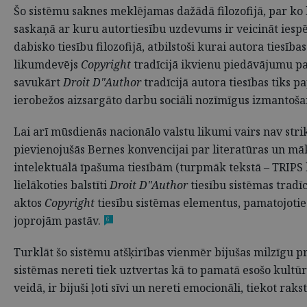
Šo sistēmu saknes meklējamas dažādā filozofijā, par ko 
saskaņā ar kuru autortiesību uzdevums ir veicināt ies
dabisko tiesību filozofijā, atbilstoši kurai autora tiesīb
likumdevējs
Copyright
tradīcijā ikvienu piedāvājumu papl
savukārt
Droit D"Author
tradīcijā autora tiesības tiks 
ierobežos aizsargāto darbu sociāli nozīmīgus izmantoša
Lai arī mūsdienās nacionālo valstu likumi vairs nav stri
pievienojušās Bernes konvencijai par literatūras un mā
intelektuālā īpašuma tiesībām (turpmāk tekstā – TRIPS lī
lielākoties balstīti
Droit D"Author
tiesību sistēmas tradī
aktos
Copyright
tiesību sistēmas elementus, pamatojoti
joprojām pastāv.
6
Turklāt šo sistēmu atšķirības vienmēr bijušas milzīgu pr
sistēmas nereti tiek uztvertas kā to pamatā esošo kultūr
veidā, ir bijuši ļoti sīvi un nereti emocionāli, tiekot raks