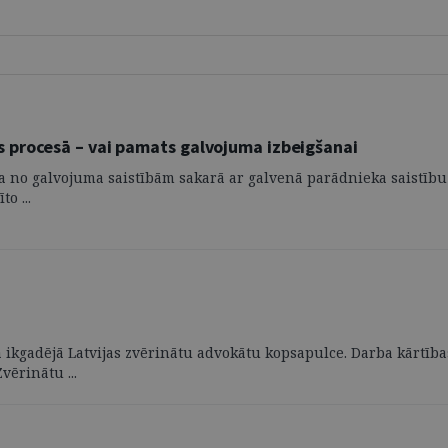
 procesā – vai pamats galvojuma izbeigšanai
šana no galvojuma saistībām sakarā ar galvenā parādnieka saistīb
o ...
a ikgadējā Latvijas zvērinātu advokātu kopsapulce. Darba kārtība
ērinātu ...