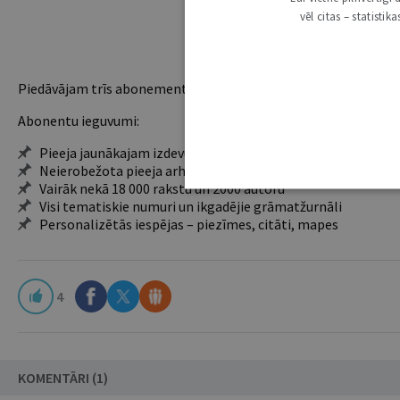
vēl citas – statisti
Piedāvājam trīs abonementu veidus. Vienam lietotājam piemēro
Abonentu ieguvumi:
Pieeja jaunākajam izdevumam
Neierobežota pieeja arhīvam – 24 h/7 d.
Vairāk nekā 18 000 rakstu un 2000 autoru
Visi tematiskie numuri un ikgadējie grāmatžurnāli
Personalizētās iespējas – piezīmes, citāti, mapes
4
KOMENTĀRI (1)