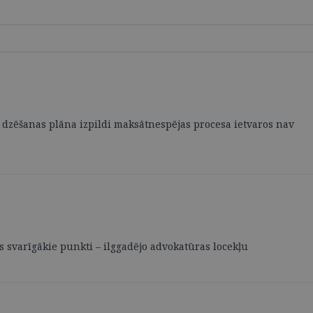
u dzēšanas plāna izpildi maksātnespējas procesa ietvaros nav
s svarīgākie punkti – ilggadējo advokatūras locekļu