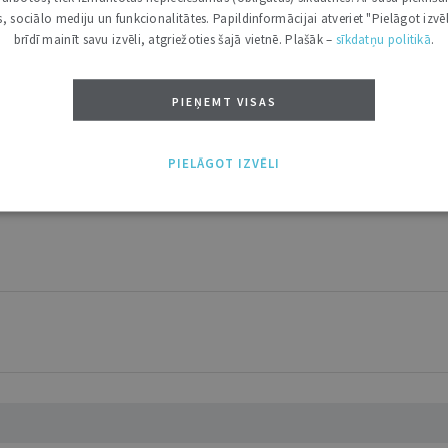
kas, sociālo mediju un funkcionalitātes. Papildinformācijai atveriet "Pielāgot izvēl
brīdī mainīt savu izvēli, atgriežoties šajā vietnē. Plašāk –
sīkdatņu politikā
.
ABONĒT
tākais ir "Mazais" (3, 6 un 12 mēnešiem).
PIEŅEMT VISAS
PIELĀGOT IZVĒLI