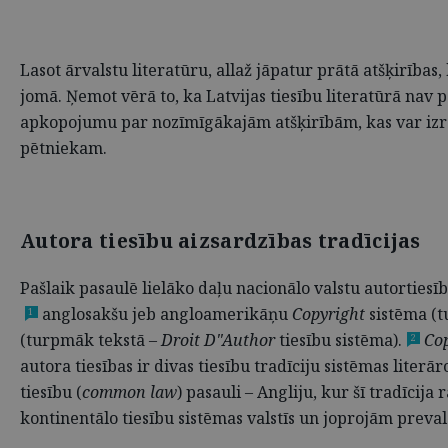
Lasot ārvalstu literatūru, allaž jāpatur prātā atšķirības
jomā. Ņemot vērā to, ka Latvijas tiesību literatūrā nav
apkopojumu par nozīmīgākajām atšķirībām, kas var izrā
pētniekam.
Autora tiesību aizsardzības tradīcijas
Pašlaik pasaulē lielāko daļu nacionālo valstu autortiesī
anglosakšu jeb angloamerikāņu
Copyright
sistēma (t
1
(turpmāk tekstā –
Droit D"Author
tiesību sistēma).
Co
2
autora tiesības ir divas tiesību tradīciju sistēmas lite
tiesību (
common law
) pasauli – Angliju, kur šī tradīcija
kontinentālo tiesību sistēmas valstīs un joprojām preval