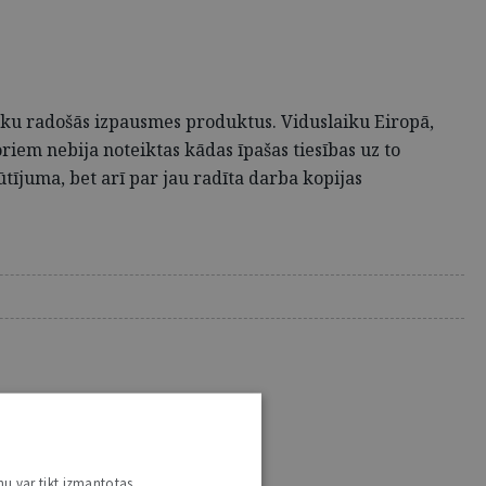
lvēku radošās izpausmes produktus. Viduslaiku Eiropā,
oriem nebija noteiktas kādas īpašas tiesības uz to
tījuma, bet arī par jau radīta darba kopijas
nu var tikt izmantotas