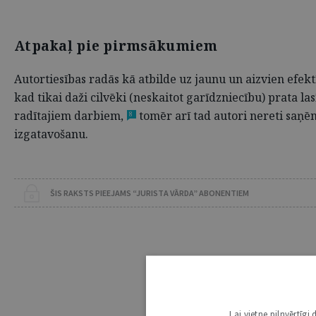
Atpakaļ pie pirmsākumiem
Autortiesības radās kā atbilde uz jaunu un aizvien efekt
kad tikai daži cilvēki (neskaitot garīdzniecību) prata la
radītajiem darbiem,
tomēr arī tad autori nereti saņēm
8
izgatavošanu.
ŠIS RAKSTS PIEEJAMS “JURISTA VĀRDA” ABONENTIEM
Lai vietne pilnvērtīg