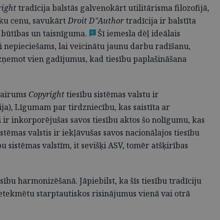
right
tradīcija balstās galvenokārt utilitārisma filozofijā,
āku cenu, savukārt
Droit D"Author
tradīcija ir balstīta
bu būtības un taisnīguma.
Šī iemesla dēļ ideālais
4
ki nepieciešams, lai veicinātu jaunu darbu radīšanu,
 izņemot vien gadījumus, kad tiesību paplašināšana
 vairums
Copyright
tiesību sistēmas valstu ir
a), Līgumam par tirdzniecību, kas saistīta ar
 ir inkorporējušas savos tiesību aktos šo nolīgumu, kas
istēmas valstis ir iekļāvušas savos nacionālajos tiesību
bu sistēmas valstīm, it sevišķi ASV, tomēr atšķirības
bu harmonizēšanā. Jāpiebilst, ka šīs tiesību tradīciju
 ietekmētu starptautiskos risinājumus vienā vai otrā