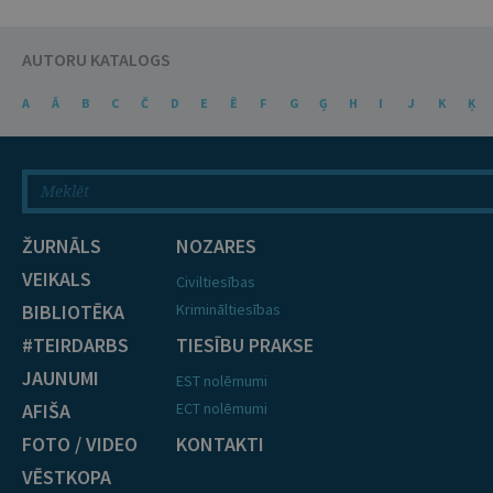
AUTORU KATALOGS
A
Ā
B
C
Č
D
E
Ē
F
G
Ģ
H
I
J
K
Ķ
ŽURNĀLS
NOZARES
VEIKALS
Civiltiesības
BIBLIOTĒKA
Krimināltiesības
#TEIRDARBS
TIESĪBU PRAKSE
JAUNUMI
EST nolēmumi
AFIŠA
ECT nolēmumi
FOTO / VIDEO
KONTAKTI
VĒSTKOPA