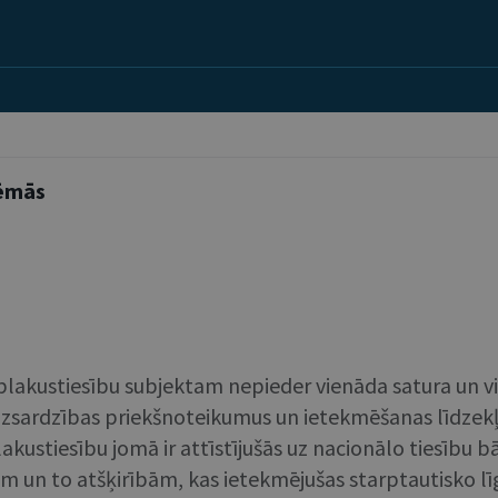
tēmās
 blakustiesību subjektam nepieder vienāda satura un v
aizsardzības priekšnoteikumus un ietekmēšanas līdzekļ
lakustiesību jomā ir attīstījušās uz nacionālo tiesību b
jām un to atšķirībām, kas ietekmējušas starptautisko