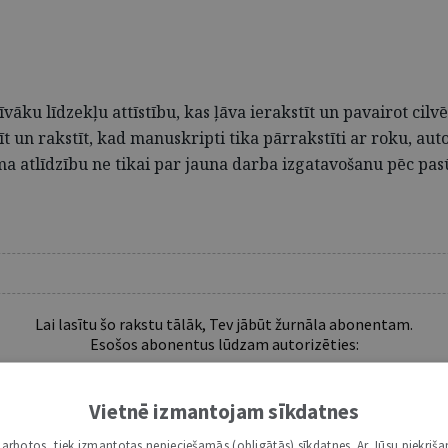
īvāku līdzekļu attīstību, kas ļāva ierakstīt un pavairot ci
sīt un rakstīt, kad manuskripti tika pārrakstīti ar roku, aut
a atlīdzību ne tikai par jauna darba izgatavošanu pēc pasū
Lai lasītu šo rakstu tālāk, Tev jābūt žurnāla abonentam.
Esošos abonentus lūdzam autorizēties:
Vietnē izmantojam sīkdatnes
Ja vēl neesi abonents, aicinām pievienoties lasītāju pulkam.
Iegūsi tūlītēju piekļuvi digitālajam saturam!
i darbotos, tiek izmantotas nepieciešamās (obligātās) sīkdatnes. Ar Jūsu piekriša