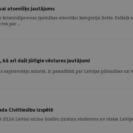
vai atsevišķs jautājums
 kriminālprocesa īpatnības atsevišķu kategoriju lietās. Pašlaik
ess par ...
 kā arī daži jūtīgie vēstures jautājumi
ās sagatavotāju minētā, ir pamatfakti par Latvijas pilsonības un 
da Civiltiesību izspēlē
ā (ELSA Latvia) aicina tiesību zinātņu studentus no visām Latvija