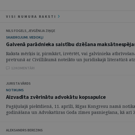
VISI NUMURA RAKSTI
NILS FOGELS, JEVGĒNIJA ZIŅĢE
SKAIDROJUMI. VIEDOKĻI
Galvenā parādnieka saistību dzēšana maksātnespējas
Raksta mērķis ir, pirmkārt, izvērtēt, vai galvinieka atbrīvo
pretrunā ar Civillikumā noteikto un juridiskajā literatūrā atzīt
12 KOMENTĀRI
JURISTA VĀRDS
NOTIKUMS
Aizvadīta zvērinātu advokātu kopsapulce
Pagājušajā piektdienā, 11. aprīlī, Rīgas Kongresu namā notik
godināšana un Advokatūras Goda zīmes pasniegšana, kā arī Zv
ALEKSANDRS BEREZINS