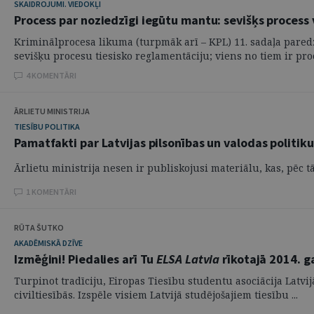
SKAIDROJUMI. VIEDOKĻI
Process par noziedzīgi iegūtu mantu: sevišķs process 
Kriminālprocesa likuma (turpmāk arī – KPL) 11. sadaļa paredz
sevišķu procesu tiesisko reglamentāciju; viens no tiem ir proc
4 KOMENTĀRI
ĀRLIETU MINISTRIJA
TIESĪBU POLITIKA
Pamatfakti par Latvijas pilsonības un valodas politiku,
Ārlietu ministrija nesen ir publiskojusi materiālu, kas, pēc t
1 KOMENTĀRI
RŪTA ŠUTKO
AKADĒMISKĀ DZĪVE
Izmēģini! Piedalies arī Tu
ELSA Latvia
rīkotajā 2014. ga
Turpinot tradīciju, Eiropas Tiesību studentu asociācija Latvij
civiltiesībās. Izspēle visiem Latvijā studējošajiem tiesību ...