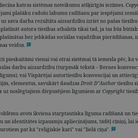
liecina katras sistēmas noteikumu atšķirīgās iezīmes.
Copy
pējami plašāku radošo labumu radīšanu par iespējami zem
as uz sava darba rezultāta aizsardzību izriet no pašas tiesī
ašināt autora tiesības atbalstīs tikai tad, ja tas būs būtis
paplašinātas bez jebkādas sociālas vajadzības pierādīšanas,
nas veidus.
5
kti pieskaitāmi vienai vai otrai sistēmai tā iemesla pēc, ka
kslas darbu aizsardzību (turpmāk tekstā – Bernes konvencij
gums), vai Vispārējai autortiesību konvencijai un attiecīgi
cijās, elementus, savukārt daudzas
Droit D"Author
tiesību s
es uz noslēgtajiem divpusējiem līgumiem ar
Copyright
tiesī
oblēmu avots ikviena starptautiska līguma radīšanā un tiesī
u un identitātes izpausmju apliecinājums, tādēļ cīniņi, lai
turotiem pat kā "reliģiskie kari" vai "lielā cīņa".
7