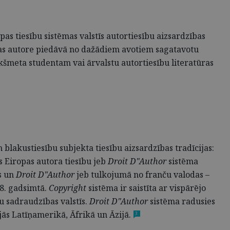
pas tiesību sistēmas valstīs autortiesību aizsardzības
ijas autore piedāvā no dažādiem avotiem sagatavotu
šmeta studentam vai ārvalstu autortiesību literatūras
 blakustiesību subjekta tiesību aizsardzības tradīcijas:
s Eiropas autora tiesību jeb
Droit D"Author
sistēma
s un
Droit D"Author
jeb tulkojumā no franču valodas –
18. gadsimtā.
Copyright
sistēma ir saistīta ar vispārējo
itu sadraudzības valstīs.
Droit D"Author
sistēma radusies
jās Latīņamerikā, Āfrikā un Āzijā.
3