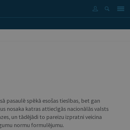
isā pasaulē spēkā esošas tiesības, bet gan
us nosaka katras attiecīgās nacionālās valsts
āzes, un tādējādi to pareizu izpratni veicina
 līgumu normu formulējumu.