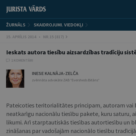
ŽURNĀLS
SKAIDROJUMI. VIEDOKĻI
15. APRĪLIS 2014 • NR.15 (817)
Ieskats autora tiesību aizsardzības tradīciju sis
1 KOMENTĀRI
INESE KALNĀJA-ZELČA
zvērināta advokāte ZAB “Eversheds Bitāns”
Pateicoties teritorialitātes principam, autoram vai
neatkarīgu nacionālu tiesību pakete, kuru saturu, 
likumi. Arī starptautiskās tiesības autortiesību un b
zināšanas par vadošajām nacionālo tiesību tradīci