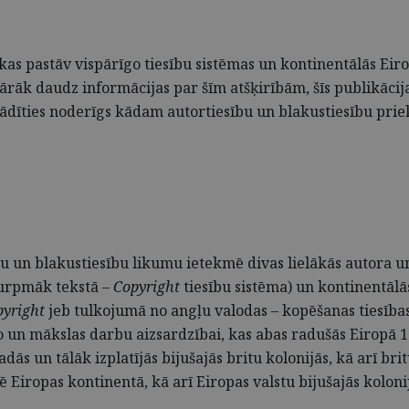
, kas pastāv vispārīgo tiesību sistēmas un kontinentālās Eiro
 pārāk daudz informācijas par šīm atšķirībām, šīs publikāc
dīties noderīgs kādam autortiesību un blakustiesību priek
bu un blakustiesību likumu ietekmē divas lielākās autora un
urpmāk tekstā –
Copyright
tiesību sistēma) un kontinentālā
pyright
jeb tulkojumā no angļu valodas – kopēšanas tiesība
rāro un mākslas darbu aizsardzībai, kas abas radušās Eiropā 
 radās un tālāk izplatījās bijušajās britu kolonijās, kā arī br
ē Eiropas kontinentā, kā arī Eiropas valstu bijušajās koloni