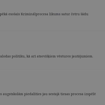
 spēkā esošais Kriminālprocesa likums satur četru šādu
valodas politiku, kā arī atsevišķiem vēstures jautājumiem.
s augstskolām piedalīties jau sestajā tiesas procesa izspēlē