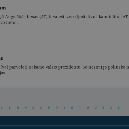
tam
rmiņā Augstākās tiesas (AT) tiesneši izvirzījuši divus kandidātu
 lietu ...
ms
ai pārvēlēt) nākamo Valsts prezidentu. Šo nozīmīgo politisko no
s ...
L
Ļ
M
N
Ņ
O
P
R
S
Š
T
U
Ū
V
Z
Ž