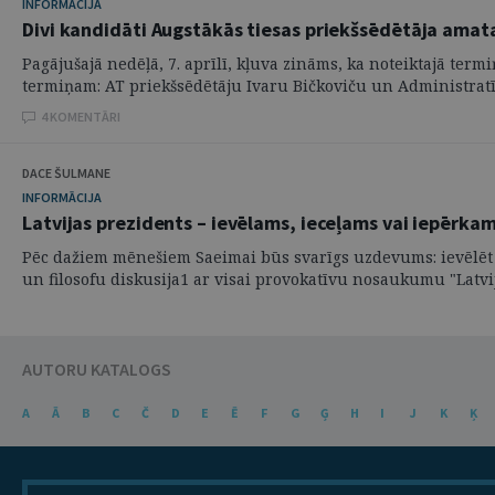
INFORMĀCIJA
Divi kandidāti Augstākās tiesas priekšsēdētāja ama
Pagājušajā nedēļā, 7. aprīlī, kļuva zināms, ka noteiktajā te
termiņam: AT priekšsēdētāju Ivaru Bičkoviču un Administratīvo
4 KOMENTĀRI
DACE ŠULMANE
INFORMĀCIJA
Latvijas prezidents – ievēlams, ieceļams vai iepērka
Pēc dažiem mēnešiem Saeimai būs svarīgs uzdevums: ievēlēt (v
un filosofu diskusija1 ar visai provokatīvu nosaukumu "Latvija
AUTORU KATALOGS
A
Ā
B
C
Č
D
E
Ē
F
G
Ģ
H
I
J
K
Ķ