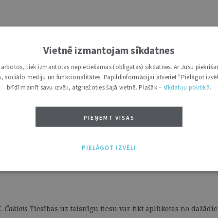
Vietnē izmantojam sīkdatnes
i darbotos, tiek izmantotas nepieciešamās (obligātās) sīkdatnes. Ar Jūsu piekriša
kas, sociālo mediju un funkcionalitātes. Papildinformācijai atveriet "Pielāgot izvēl
brīdī mainīt savu izvēli, atgriežoties šajā vietnē. Plašāk –
sīkdatņu politikā
.
PIEŅEMT VISAS
PIELĀGOT IZVĒLI
.
Čaklais
Tiesības uz taisnīgu tiesu var tikt aplūkotas no dažād