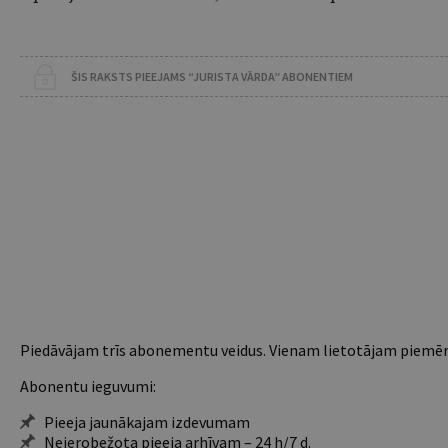
ŠIS RAKSTS PIEEJAMS “JURISTA VĀRDA” ABONENTIEM
Piedāvājam trīs abonementu veidus. Vienam lietotājam piemēro
Abonentu ieguvumi:
Pieeja jaunākajam izdevumam
Neierobežota pieeja arhīvam – 24 h/7 d.