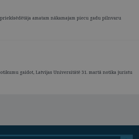
s AT priekšsēdētāja amatam nākamajam piecu gadu pilnvaru
tikumu gaidot, Latvijas Universitātē 31. martā notika juristu