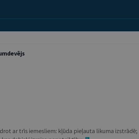
kumdevējs
rot ar trīs iemesliem: kļūda pieļauta likuma izstrādē
1