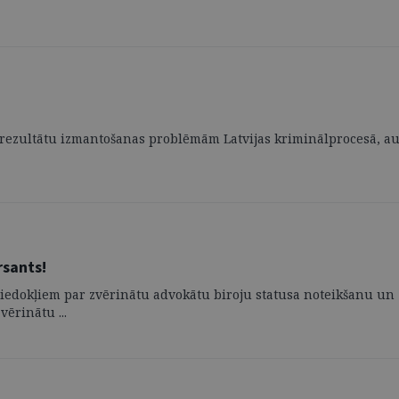
s rezultātu izmantošanas problēmām Latvijas kriminālprocesā, aut
sants!
em viedokļiem par zvērinātu advokātu biroju statusa noteikšanu
vērinātu ...