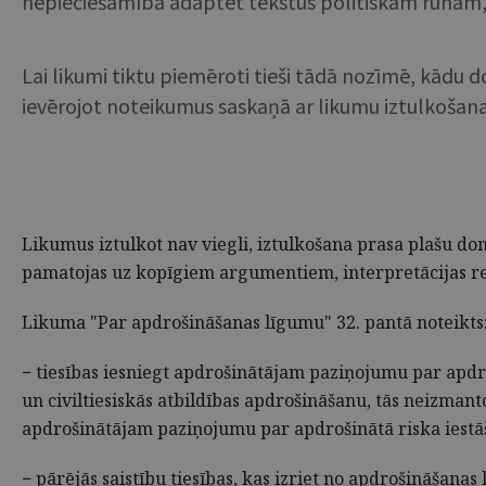
nepieciešamība adaptēt tekstus politiskām runām, k
Lai likumi tiktu piemēroti tieši tādā nozīmē, kādu d
ievērojot noteikumus saskaņā ar likumu iztulkošanas
Likumus iztulkot nav viegli, iztulkošana prasa plašu do
pamatojas uz kopīgiem argumentiem, interpretācijas rezu
Likuma "Par apdrošināšanas līgumu" 32. pantā noteikts
− tiesības iesniegt apdrošinātājam paziņojumu par apdroš
un civiltiesiskās atbildības apdrošināšanu, tās neizmant
apdrošinātājam paziņojumu par apdrošinātā riska iestāša
− pārējās saistību tiesības, kas izriet no apdrošināšanas