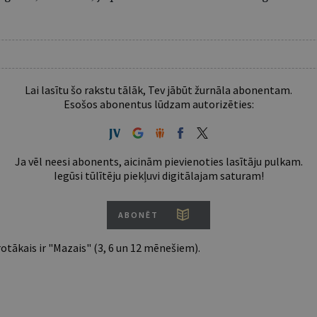
Lai lasītu šo rakstu tālāk, Tev jābūt žurnāla abonentam.
Esošos abonentus lūdzam autorizēties:
Ja vēl neesi abonents, aicinām pievienoties lasītāju pulkam.
Iegūsi tūlītēju piekļuvi digitālajam saturam!
ABONĒT
tākais ir "Mazais" (3, 6 un 12 mēnešiem).