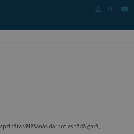
; apzināta vēlēšanās darboties tādā garā;