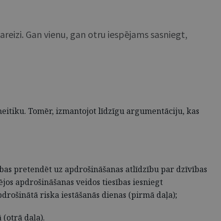
areizi. Gan vienu, gan otru iespējams sasniegt,
neitiku. Tomēr, izmantojot līdzīgu argumentāciju, kas
sības pretendēt uz apdrošināšanas atlīdzību par dzīvības
ējos apdrošināšanas veidos tiesības iesniegt
drošinātā riska iestāšanās dienas (pirmā daļa);
 (otrā daļa).