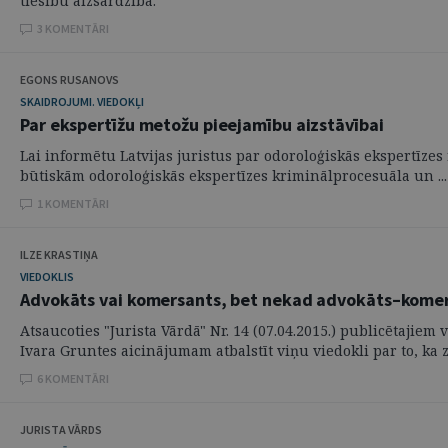
tiesību aizsardzībā.
3 KOMENTĀRI
EGONS RUSANOVS
SKAIDROJUMI. VIEDOKĻI
Par ekspertīžu metožu pieejamību aizstāvībai
Lai informētu Latvijas juristus par odoroloģiskās ekspertīze
būtiskām odoroloģiskās ekspertīzes kriminālprocesuāla un ...
1 KOMENTĀRI
ILZE KRASTIŅA
VIEDOKLIS
Advokāts vai komersants, bet nekad advokāts–komer
Atsaucoties "Jurista Vārdā" Nr. 14 (07.04.2015.) publicētaji
Ivara Gruntes aicinājumam atbalstīt viņu viedokli par to, ka z
6 KOMENTĀRI
JURISTA VĀRDS