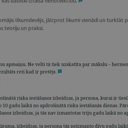
as dabiski izraisa nenoteiktību.
omājis likumdevējs, jāizprot likumi vienādi un turklāt p
 teoriju un praksi.
mu apmaiņu. Ne velti tā tiek uzskatīta par mākslu – herme
ltāts reti kad ir pretējs.
2
:
inātā riska iestāšanos izbeidzas, ja persona, kurai ir tie
o 10 gadu laikā no apdrošinātā riska iestāšanās dienas. Pār
nos izbeidzas, ja tās nav izmantotas triju gadu laikā no ap
 līguma, izbeidzas, ja persona tās neizmanto divu gadu laikā