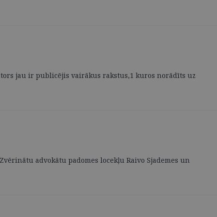
ors jau ir publicējis vairākus rakstus,1 kuros norādīts uz
 un Zvērinātu advokātu padomes locekļu Raivo Sjademes un