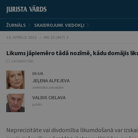
ŽURNĀLS
SKAIDROJUMI. VIEDOKĻI
14. APRĪLIS 2015 • NR.15 (867)
Likums jāpiemēro tādā nozīmē, kādu domājis li
3 KOMENTĀRI
DR.IUR.
JEĻENA ALFEJEVA
zvērināta advokāte
VALDIS CIELAVA
jurists
Neprecizitāte vai divdomība likumdošanā var izskaid