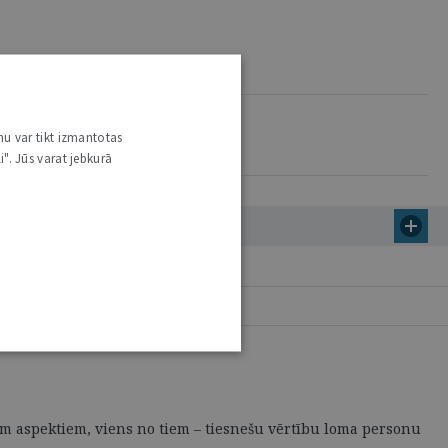
nu var tikt izmantotas
i". Jūs varat jebkurā
iem aspektiem, viens no tiem – tiesnešu vērtību loma personu