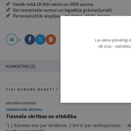
Vairāk nekā 18 000 rakstu un 2000 autoru
Visi tematiskie numuri un ikgadējie grāmatžurnāli
Personalizētās iespējas – piezīmes, citāti, mapes
3
Lai vietne pilnvērtīg
vēl citas – statisti
KOMENTĀRI (3)
VISI NUMURA RAKSTI
VERONIKA KRŪMIŅA
SKAIDROJUMI. VIEDOKĻI
Tiesnešu vērtības un atbildība
"[..] dziesma nav par krekliem, // bet ir par sirdsapziņām." –
M