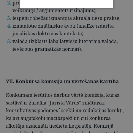
problēmas risinājums (piedāvāts oriģināls /
veiksmīgs / argumentēts risinājums);
iespēju robežās izmantota aktuālā tiesu prakse;
izmantotie zinātniskie avoti (analīze izdarīta
juridiskās doktrīnas kontekstā);
valoda (izklāsts labā latviešu literārajā valodā,
ievērotas gramatikas normas).
VII. Konkursa komisija un vērtēšanas kārtība
Konkursam iesūtītos darbus vērtē komisija, kuras
sastāvā ir žurnāla "Jurista Vārds" zinātniski
konsultatīvās padomes locekļi un redakcijas locekļi,
kā arī augstskolu mācībspēki un citi konkursa
rīkotāju uzaicināti tieslietu lietpratēji. Komisijā