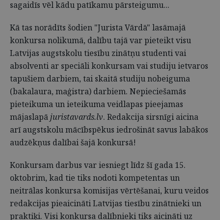
sagaidīs vēl kādu patīkamu pārsteigumu...
Kā tas norādīts šodien "Jurista Vārdā" lasāmajā
konkursa nolikumā, dalību tajā var pieteikt visu
Latvijas augstskolu tiesību zinātņu studenti vai
absolventi ar speciāli konkursam vai studiju ietvaros
tapušiem darbiem, tai skaitā studiju nobeiguma
(bakalaura, maģistra) darbiem. Nepieciešamās
pieteikuma un ieteikuma veidlapas pieejamas
mājaslapā
juristavards.lv
. Redakcija sirsnīgi aicina
arī augstskolu mācībspēkus iedrošināt savus labākos
audzēkņus dalībai šajā konkursā!
Konkursam darbus var iesniegt līdz šī gada 15.
oktobrim, kad tie tiks nodoti kompetentas un
neitrālas konkursa komisijas vērtēšanai, kuru veidos
redakcijas pieaicināti Latvijas tiesību zinātnieki un
praktiķi. Visi konkursa dalībnieki tiks aicināti uz