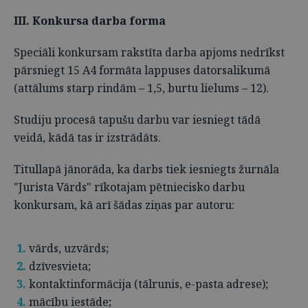
III. Konkursa darba forma
Speciāli konkursam rakstīta darba apjoms nedrīkst
pārsniegt 15 A4 formāta lappuses datorsalikumā
(attālums starp rindām – 1,5, burtu lielums – 12).
Studiju procesā tapušu darbu var iesniegt tādā
veidā, kādā tas ir izstrādāts.
Titullapā jānorāda, ka darbs tiek iesniegts žurnāla
"Jurista Vārds" rīkotajam pētniecisko darbu
konkursam, kā arī šādas ziņas par autoru:
vārds, uzvārds;
dzīvesvieta;
kontaktinformācija (tālrunis, e-pasta adrese);
mācību iestāde;