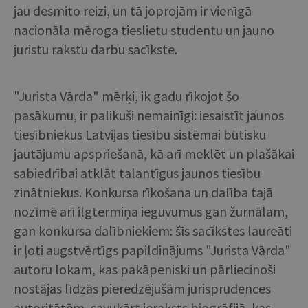
jau desmito reizi, un tā joprojām ir vienīgā
nacionāla mēroga tieslietu studentu un jauno
juristu rakstu darbu sacīkste.
"Jurista Vārda" mērķi, ik gadu rīkojot šo
pasākumu, ir palikuši nemainīgi: iesaistīt jaunos
tiesībniekus Latvijas tiesību sistēmai būtisku
jautājumu apspriešanā, kā arī meklēt un plašākai
sabiedrībai atklāt talantīgus jaunos tiesību
zinātniekus. Konkursa rīkošana un dalība tajā
nozīmē arī ilgtermiņa ieguvumus gan žurnālam,
gan konkursa dalībniekiem: šīs sacīkstes laureāti
ir ļoti augstvērtīgs papildinājums "Jurista Vārda"
autoru lokam, kas pakāpeniski un pārliecinoši
nostājas līdzās pieredzējušām jurisprudences
autoritātēm, savukārt ieraksts biogrāfijā, kas