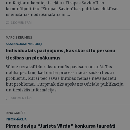
un Reģionu komitejai ceļā uz Eiropas Savienības
kriminālpolitiku "Eiropas Savienības politikas efektīvas
īstenošanas nodrošināšana ar ...
1 KOMENTĀRI
MĀRCIS KRŪMIŅŠ
SKAIDROJUMI. VIEDOKĻI
Individuālais paziņojums, kas skar citu personu
tiesības un pienākumus
Vēlme uzrakstīt šo rakstu radās pavisam nejauši. Tas
notika pēc tam, kad darba procesā nācās saskarties ar
problēmu, kurai pēc savas būtības nemaz nevajadzētu
būt problēmai. Turpmāk tiks apskatīts Oficiālo publikāciju
un tiesiskās informācijas ...
6 KOMENTĀRI
DINA GAILĪTE
INFORMĀCIJA
Pirmo deviņu “Jurista Vārda” konkursa laureāti