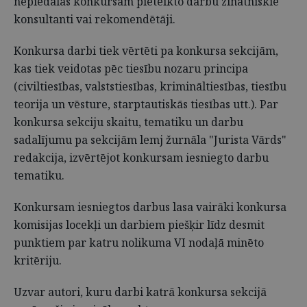
nepiedalās konkursam pieteikto darbu zinātniskie
konsultanti vai rekomendētāji.
Konkursa darbi tiek vērtēti pa konkursa sekcijām,
kas tiek veidotas pēc tiesību nozaru principa
(civiltiesības, valststiesības, krimināltiesības, tiesību
teorija un vēsture, starptautiskās tiesības utt.). Par
konkursa sekciju skaitu, tematiku un darbu
sadalījumu pa sekcijām lemj žurnāla "Jurista Vārds"
redakcija, izvērtējot konkursam iesniegto darbu
tematiku.
Konkursam iesniegtos darbus lasa vairāki konkursa
komisijas locekļi un darbiem piešķir līdz desmit
punktiem par katru nolikuma VI nodaļā minēto
kritēriju.
Uzvar autori, kuru darbi katrā konkursa sekcijā