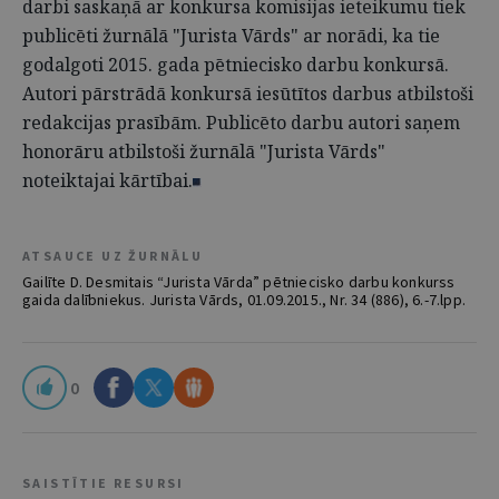
darbi saskaņā ar konkursa komisijas ieteikumu tiek
publicēti žurnālā "Jurista Vārds" ar norādi, ka tie
godalgoti 2015. gada pētniecisko darbu konkursā.
Autori pārstrādā konkursā iesūtītos darbus atbilstoši
redakcijas prasībām. Publicēto darbu autori saņem
honorāru atbilstoši žurnālā "Jurista Vārds"
noteiktajai kārtībai.
ATSAUCE UZ ŽURNĀLU
Gailīte D. Desmitais “Jurista Vārda” pētniecisko darbu konkurss
gaida dalībniekus. Jurista Vārds, 01.09.2015., Nr. 34 (886), 6.-7.lpp.
0
SAISTĪTIE RESURSI