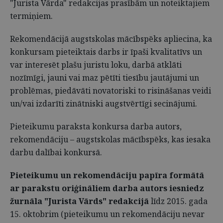
"Jurista Vārda" redakcijas prasībām un noteiktajiem
termiņiem.
Rekomendācijā augstskolas mācībspēks apliecina, ka
konkursam pieteiktais darbs ir īpaši kvalitatīvs un
var interesēt plašu juristu loku, darbā atklāti
nozīmīgi, jauni vai maz pētīti tiesību jautājumi un
problēmas, piedāvāti novatoriski to risināšanas veidi
un/vai izdarīti zinātniski augstvērtīgi secinājumi.
Pieteikumu paraksta konkursa darba autors,
rekomendāciju – augstskolas mācībspēks, kas iesaka
darbu dalībai konkursā.
Pieteikumu un rekomendāciju papīra formātā
ar parakstu oriģināliem darba autors iesniedz
žurnāla "Jurista Vārds" redakcijā
līdz 2015. gada
15. oktobrim (pieteikumu un rekomendāciju nevar