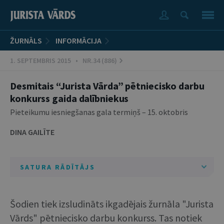
ŽURNĀLS
INFORMĀCIJA
1. SEPTEMBRIS 2015 • NR.34 (886)
Desmitais “Jurista Vārda” pētniecisko darbu
konkurss gaida dalībniekus
Pieteikumu iesniegšanas gala termiņš – 15. oktobris
DINA GAILĪTE
SATURA RĀDĪTĀJS
Šodien tiek izsludināts ikgadējais žurnāla "Jurista
Vārds" pētniecisko darbu konkurss. Tas notiek