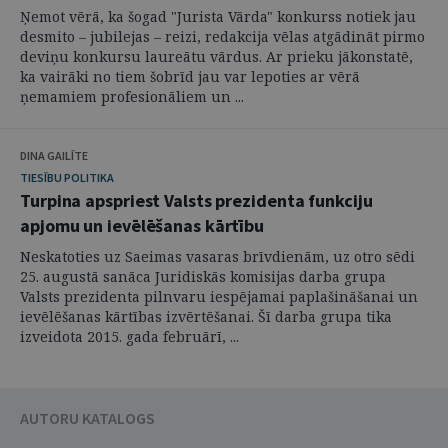
Ņemot vērā, ka šogad "Jurista Vārda" konkurss notiek jau
desmito – jubilejas – reizi, redakcija vēlas atgādināt pirmo
deviņu konkursu laureātu vārdus. Ar prieku jākonstatē,
ka vairāki no tiem šobrīd jau var lepoties ar vērā
ņemamiem profesionāliem un ...
DINA GAILĪTE
TIESĪBU POLITIKA
Turpina apspriest Valsts prezidenta funkciju
apjomu un ievēlēšanas kārtību
Neskatoties uz Saeimas vasaras brīvdienām, uz otro sēdi
25. augustā sanāca Juridiskās komisijas darba grupa
Valsts prezidenta pilnvaru iespējamai paplašināšanai un
ievēlēšanas kārtības izvērtēšanai. Šī darba grupa tika
izveidota 2015. gada februārī, ...
AUTORU KATALOGS