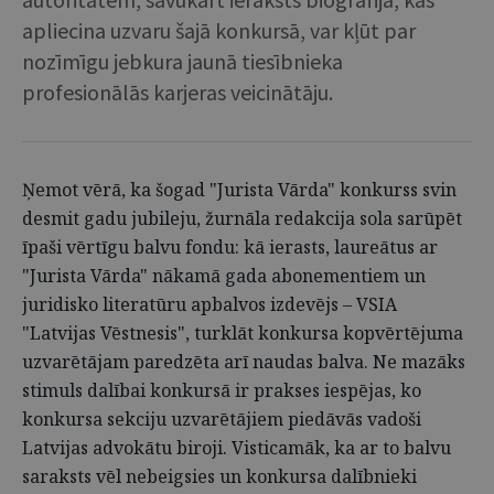
apliecina uzvaru šajā konkursā, var kļūt par
nozīmīgu jebkura jaunā tiesībnieka
profesionālās karjeras veicinātāju.
Ņemot vērā, ka šogad "Jurista Vārda" konkurss svin
desmit gadu jubileju, žurnāla redakcija sola sarūpēt
īpaši vērtīgu balvu fondu: kā ierasts, laureātus ar
"Jurista Vārda" nākamā gada abonementiem un
juridisko literatūru apbalvos izdevējs – VSIA
"Latvijas Vēstnesis", turklāt konkursa kopvērtējuma
uzvarētājam paredzēta arī naudas balva. Ne mazāks
stimuls dalībai konkursā ir prakses iespējas, ko
konkursa sekciju uzvarētājiem piedāvās vadoši
Latvijas advokātu biroji. Visticamāk, ka ar to balvu
saraksts vēl nebeigsies un konkursa dalībnieki