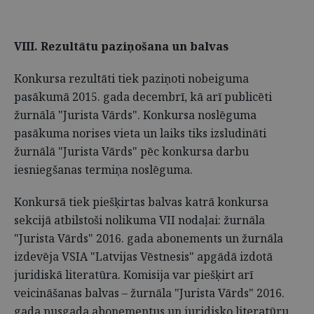
VIII. Rezultātu paziņošana un balvas
Konkursa rezultāti tiek paziņoti nobeiguma
pasākumā 2015. gada decembrī, kā arī publicēti
žurnālā "Jurista Vārds". Konkursa noslēguma
pasākuma norises vieta un laiks tiks izsludināti
žurnālā "Jurista Vārds" pēc konkursa darbu
iesniegšanas termiņa noslēguma.
Konkursā tiek piešķirtas balvas katrā konkursa
sekcijā atbilstoši nolikuma VII nodaļai: žurnāla
"Jurista Vārds" 2016. gada abonements un žurnāla
izdevēja VSIA "Latvijas Vēstnesis" apgādā izdotā
juridiskā literatūra. Komisija var piešķirt arī
veicināšanas balvas – žurnāla "Jurista Vārds" 2016.
gada pusgada abonementus un juridisko literatūru.