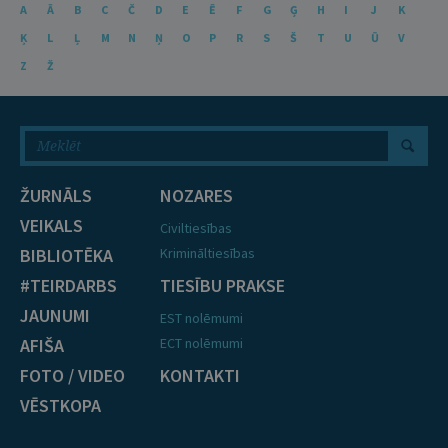
A
Ā
B
C
Č
D
E
Ē
F
G
Ģ
H
I
J
K
Ķ
L
Ļ
M
N
Ņ
O
P
R
S
Š
T
U
Ū
V
Z
Ž
ŽURNĀLS
NOZARES
VEIKALS
Civiltiesības
BIBLIOTĒKA
Krimināltiesības
#TEIRDARBS
TIESĪBU PRAKSE
JAUNUMI
EST nolēmumi
AFIŠA
ECT nolēmumi
FOTO / VIDEO
KONTAKTI
VĒSTKOPA