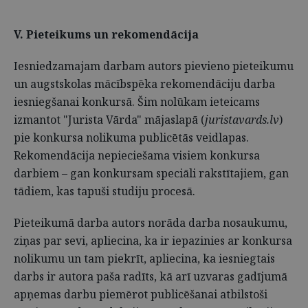
V. Pieteikums un rekomendācija
Iesniedzamajam darbam autors pievieno pieteikumu
un augstskolas mācībspēka rekomendāciju darba
iesniegšanai konkursā. Šim nolūkam ieteicams
izmantot "Jurista Vārda" mājaslapā (
juristavards.lv
)
pie konkursa nolikuma publicētās veidlapas.
Rekomendācija nepieciešama visiem konkursa
darbiem – gan konkursam speciāli rakstītajiem, gan
tādiem, kas tapuši studiju procesā.
Pieteikumā darba autors norāda darba nosaukumu,
ziņas par sevi, apliecina, ka ir iepazinies ar konkursa
nolikumu un tam piekrīt, apliecina, ka iesniegtais
darbs ir autora paša radīts, kā arī uzvaras gadījumā
apņemas darbu piemērot publicēšanai atbilstoši