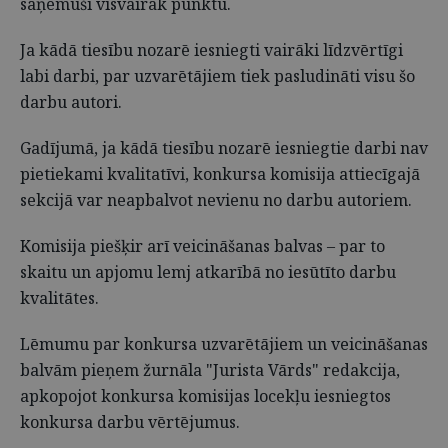
saņēmuši visvairāk punktu.
Ja kādā tiesību nozarē iesniegti vairāki līdzvērtīgi
labi darbi, par uzvarētājiem tiek pasludināti visu šo
darbu autori.
Gadījumā, ja kādā tiesību nozarē iesniegtie darbi nav
pietiekami kvalitatīvi, konkursa komisija attiecīgajā
sekcijā var neapbalvot nevienu no darbu autoriem.
Komisija piešķir arī veicināšanas balvas – par to
skaitu un apjomu lemj atkarībā no iesūtīto darbu
kvalitātes.
Lēmumu par konkursa uzvarētājiem un veicināšanas
balvām pieņem žurnāla "Jurista Vārds" redakcija,
apkopojot konkursa komisijas locekļu iesniegtos
konkursa darbu vērtējumus.