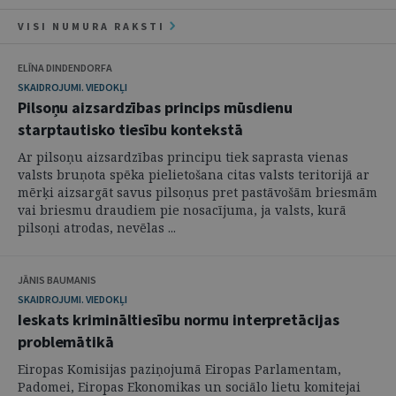
VISI NUMURA RAKSTI
ELĪNA DINDENDORFA
SKAIDROJUMI. VIEDOKĻI
Pilsoņu aizsardzības princips mūsdienu
starptautisko tiesību kontekstā
Ar pilsoņu aizsardzības principu tiek saprasta vienas
valsts bruņota spēka pielietošana citas valsts teritorijā ar
mērķi aizsargāt savus pilsoņus pret pastāvošām briesmām
vai briesmu draudiem pie nosacījuma, ja valsts, kurā
pilsoņi atrodas, nevēlas ...
JĀNIS BAUMANIS
SKAIDROJUMI. VIEDOKĻI
Ieskats krimināltiesību normu interpretācijas
problemātikā
Eiropas Komisijas paziņojumā Eiropas Parlamentam,
Padomei, Eiropas Ekonomikas un sociālo lietu komitejai