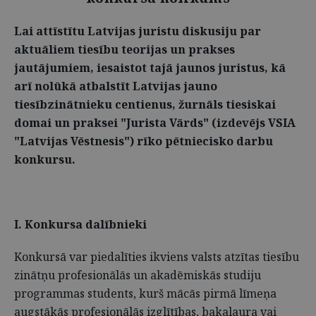
Lai attīstītu Latvijas juristu diskusiju par
aktuāliem tiesību teorijas un prakses
jautājumiem, iesaistot tajā jaunos juristus, kā
arī nolūkā atbalstīt Latvijas jauno
tiesībzinātnieku centienus, žurnāls tiesiskai
domai un praksei "Jurista Vārds" (izdevējs VSIA
"Latvijas Vēstnesis") rīko pētniecisko darbu
konkursu.
I. Konkursa dalībnieki
Konkursā var piedalīties ikviens valsts atzītas tiesību
zinātņu profesionālās un akadēmiskās studiju
programmas students, kurš mācās pirmā līmeņa
augstākās profesionālās izglītības, bakalaura vai