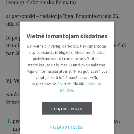
iesniegt elektroniskā formātā):
a) personiski – redakcijā Rīgā, Bruņinieku ielā 36,
tālr. 67310680;
Vietnē izmantojam sīkdatnes
b) pa pastu – adrese: "Jurista Vārds", Rīgā,
Bruņinieku ielā 36, LV-1011 (pasta zīmogs – ne vēlāk
Lai vietne pilnvērtīgi darbotos, tiek izmantotas
nepieciešamās (obligātās) sīkdatnes. Ar Jūsu
par 2015. gada 15. oktobri).
piekrišanu var tikt izmantotas vēl citas –
statistikas, sociālo mediju un funkcionalitātes.
Papildinformācijai atveriet "Pielāgot izvēli". Jūs
varat jebkurā brīdī mainīt savu izvēli,
VI. Vērtēšanas kritēriji
atgriežoties šajā vietnē. Plašāk –
sīkdatņu
politikā
.
Konkursa darbi tiek vērtēti atbilstoši šādiem
kritērijiem:
PIEŅEMT VISAS
problēmas identifikācija (nozīmīga / sarežģīta /
PIELĀGOT IZVĒLI
interesanta tiesību jautājuma pamanīšana);