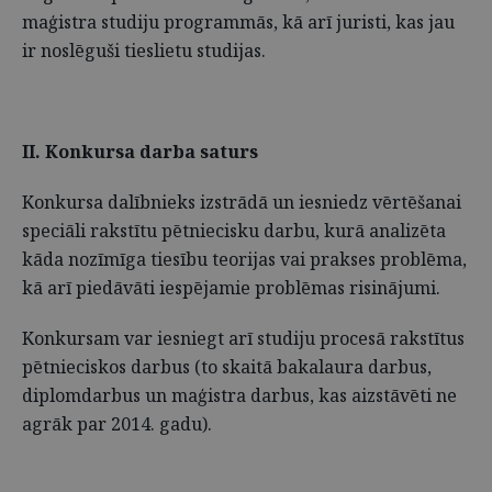
maģistra studiju programmās, kā arī juristi, kas jau
ir noslēguši tieslietu studijas.
II. Konkursa darba saturs
Konkursa dalībnieks izstrādā un iesniedz vērtēšanai
speciāli rakstītu pētniecisku darbu, kurā analizēta
kāda nozīmīga tiesību teorijas vai prakses problēma,
kā arī piedāvāti iespējamie problēmas risinājumi.
Konkursam var iesniegt arī studiju procesā rakstītus
pētnieciskos darbus (to skaitā bakalaura darbus,
diplomdarbus un maģistra darbus, kas aizstāvēti ne
agrāk par 2014. gadu).