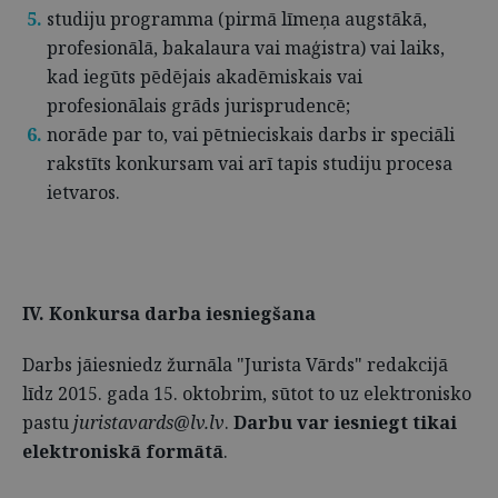
studiju programma (pirmā līmeņa augstākā,
profesionālā, bakalaura vai maģistra) vai laiks,
kad iegūts pēdējais akadēmiskais vai
profesionālais grāds jurisprudencē;
norāde par to, vai pētnieciskais darbs ir speciāli
rakstīts konkursam vai arī tapis studiju procesa
ietvaros.
IV. Konkursa darba iesniegšana
Darbs jāiesniedz žurnāla "Jurista Vārds" redakcijā
līdz 2015. gada 15. oktobrim, sūtot to uz elektronisko
pastu
juristavards@lv.lv
.
Darbu var iesniegt tikai
elektroniskā formātā
.