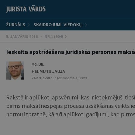
ŽURNĀLS
SKAIDROJUMI. VIEDOKĻI
5. JANVĀRIS 2016 • NR.1 (904)
Ieskaita apstrīdēšana juridiskās personas maks
MG.IUR.
HELMUTS JAUJA
ZAB “Deloitte Legal” vadošais jurists
Rakstā ir aplūkoti apsvērumi, kas ir ietekmējuši t
pirms maksātnespējas procesa uzsākšanas veikts ies
normu izpratnē, kā arī aplūkoti gadījumi, kad pirm