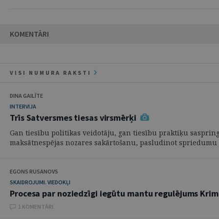
KOMENTĀRI
VISI NUMURA RAKSTI
DINA GAILĪTE
INTERVIJA
Trīs Satversmes tiesas virsmērķi
Gan tiesību politikas veidotāju, gan tiesību praktiķu sasprin
maksātnespējas nozares sakārtošanu, pasludinot spriedumu li
EGONS RUSANOVS
SKAIDROJUMI. VIEDOKĻI
Procesa par noziedzīgi iegūtu mantu regulējums Krim
1 KOMENTĀRI