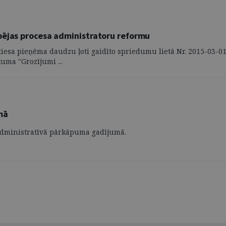
pējas procesa administratoru reformu
 tiesa pieņēma daudzu ļoti gaidīto spriedumu lietā Nr. 2015-03-0
uma "Grozījumi ...
mā
u administratīvā pārkāpuma gadījumā.