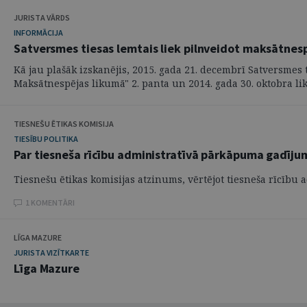
JURISTA VĀRDS
INFORMĀCIJA
Satversmes tiesas lemtais liek pilnveidot maksātnes
Kā jau plašāk izskanējis, 2015. gada 21. decembrī Satversmes
Maksātnespējas likumā" 2. panta un 2014. gada 30. oktobra lik
TIESNEŠU ĒTIKAS KOMISIJA
TIESĪBU POLITIKA
Par tiesneša rīcību administratīvā pārkāpuma gadīju
Tiesnešu ētikas komisijas atzinums, vērtējot tiesneša rīcīb
1 KOMENTĀRI
LĪGA MAZURE
JURISTA VIZĪTKARTE
Līga Mazure