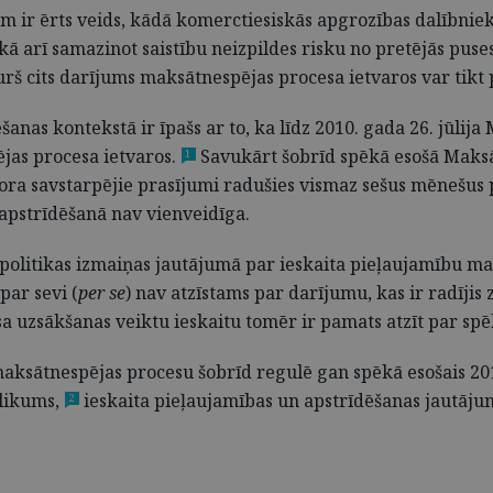
em ir ērts veids, kādā komerctiesiskās apgrozības dalībniek
 arī samazinot saistību neizpildes risku no pretējās puses
urš cits darījums maksātnespējas procesa ietvaros var tikt
nas kontekstā ir īpašs ar to, ka līdz 2010. gada 26. jūlij
jas procesa ietvaros.
Savukārt šobrīd spēkā esošā Maksā
1
ora savstarpējie prasījumi radušies vismaz sešus mēnešus
 apstrīdēšanā nav vienveidīga.
u politikas izmaiņas jautājumā par ieskaita pieļaujamību 
par sevi (
per se
) nav atzīstams par darījumu, kas ir radīj
a uzsākšanas veiktu ieskaitu tomēr ir pamats atzīt par spē
aksātnespējas procesu šobrīd regulē gan spēkā esošais 201
likums,
ieskaita pieļaujamības un apstrīdēšanas jautājum
2