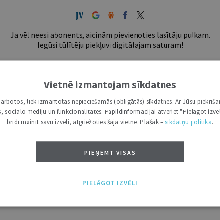
Ja vēl neesi abonents, aicinām pievienoties lasītāju pulkam.
Iegūsi tūlītēju piekļuvi digitālajam saturam!
ABONĒT
Vietnē izmantojam sīkdatnes
tākais ir "Mazais" (3, 6 un 12 mēnešiem).
i darbotos, tiek izmantotas nepieciešamās (obligātās) sīkdatnes. Ar Jūsu piekriša
kas, sociālo mediju un funkcionalitātes. Papildinformācijai atveriet "Pielāgot izvēl
brīdī mainīt savu izvēli, atgriežoties šajā vietnē. Plašāk –
sīkdatņu politikā
.
PIEŅEMT VISAS
PIELĀGOT IZVĒLI