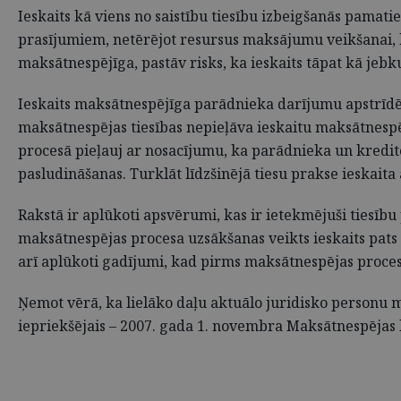
Ieskaits kā viens no saistību tiesību izbeigšanās pamati
prasījumiem, netērējot resursus maksājumu veikšanai, kā
maksātnespējīga, pastāv risks, ka ieskaits tāpat kā jebk
Ieskaits maksātnespējīga parādnieka darījumu apstrīdēša
maksātnespējas tiesības nepieļāva ieskaitu maksātnespē
procesā pieļauj ar nosacījumu, ka parādnieka un kredit
pasludināšanas. Turklāt līdzšinējā tiesu prakse ieskaita
Rakstā ir aplūkoti apsvērumi, kas ir ietekmējuši tiesīb
maksātnespējas procesa uzsākšanas veikts ieskaits pats 
arī aplūkoti gadījumi, kad pirms maksātnespējas proces
Ņemot vērā, ka lielāko daļu aktuālo juridisko personu m
iepriekšējais – 2007. gada 1. novembra Maksātnespējas 