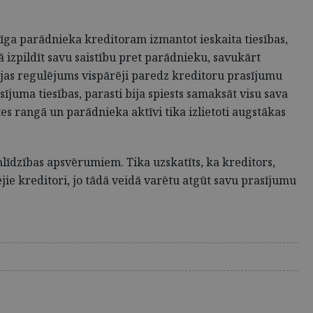
ga parādnieka kreditoram izmantot ieskaita tiesības,
 izpildīt savu saistību pret parādnieku, savukārt
ējas regulējums vispārēji paredz kreditoru prasījumu
ījuma tiesības, parasti bija spiests samaksāt visu sava
s rangā un parādnieka aktīvi tika izlietoti augstākas
nlīdzības apsvērumiem. Tika uzskatīts, ka kreditors,
ie kreditori, jo tādā veidā varētu atgūt savu prasījumu