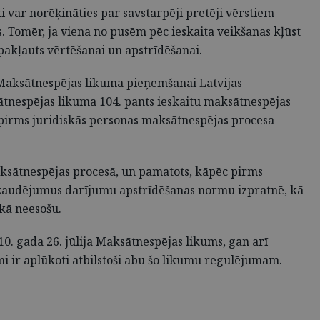
i var norēķināties par savstarpēji pretēji vērstiem
. Tomēr, ja viena no pusēm pēc ieskaita veikšanas kļūst
 pakļauts vērtēšanai un apstrīdēšanai.
a Maksātnespējas likuma pieņemšanai Latvijas
tnespējas likuma 104. pants ieskaitu maksātnespējas
 pirms juridiskās personas maksātnespējas procesa
maksātnespējas procesā, un pamatots, kāpēc pirms
is zaudējumus darījumu apstrīdēšanas normu izpratnē, kā
kā neesošu.
0. gada 26. jūlija Maksātnespējas likums, gan arī
i ir aplūkoti atbilstoši abu šo likumu regulējumam.