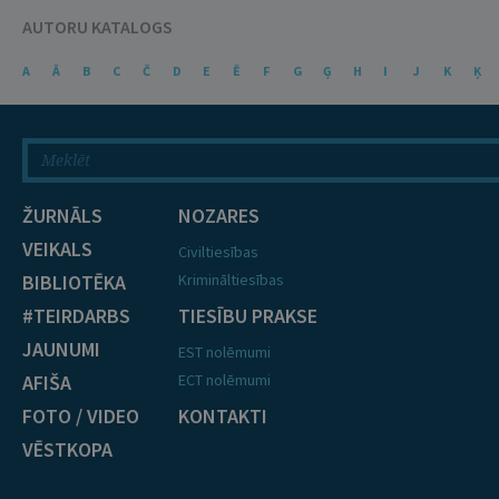
AUTORU KATALOGS
A
Ā
B
C
Č
D
E
Ē
F
G
Ģ
H
I
J
K
Ķ
ŽURNĀLS
NOZARES
VEIKALS
Civiltiesības
BIBLIOTĒKA
Krimināltiesības
#TEIRDARBS
TIESĪBU PRAKSE
JAUNUMI
EST nolēmumi
AFIŠA
ECT nolēmumi
FOTO / VIDEO
KONTAKTI
VĒSTKOPA