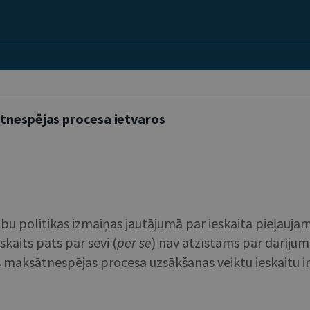
ātnespējas procesa ietvaros
iesību politikas izmaiņas jautājumā par ieskaita pieļa
kaits pats par sevi (
per
se
) nav atzīstams par darījum
s maksātnespējas procesa uzsākšanas veiktu ieskaitu i