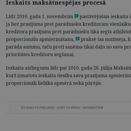
Ieskaits maksātnespējas procesā
Līdz 2010. gada 1. novembrim
pastāvējušais ieskaita
3
ja bez prasījuma pret parādnieku kreditoram vienlaikus 
kreditora prasījums pret parādnieku tika segts atbilst
proporcionālu apmierināšanu,
praksē tas nozīmēja, ka
4
parāda summu, taču pretī saņēma tikai daļu no sava pra
prioritātes kreditoru segšanai.
Ieskaita aizliegums līdz pat 2010. gada 26. jūlija Maksā
kurš izmatotu ieskaita tiesību sava prasījuma apmierinā
proporcionāli lielākā apmērā nekā pārējie.
ŠIS RAKSTS PIEEJAMS “JURISTA VĀRDA” ABONENTIEM