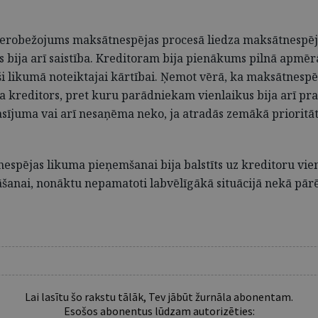
 ierobežojums maksātnespējas procesā liedza maksātnespējī
bija arī saistība. Kreditoram bija pienākums pilnā apmērā
oši likumā noteiktajai kārtībai. Ņemot vērā, ka maksātnesp
 kreditors, pret kuru parādniekam vienlaikus bija arī pras
sījuma vai arī nesaņēma neko, ja atradās zemākā prioritāte
tnespējas likuma pieņemšanai bija balstīts uz kreditoru vie
šanai, nonāktu nepamatoti labvēlīgākā situācijā nekā pārēj
Lai lasītu šo rakstu tālāk, Tev jābūt žurnāla abonentam.
Esošos abonentus lūdzam autorizēties: