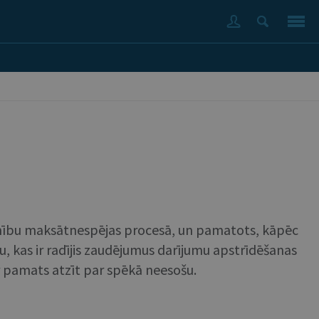
ujamību maksātnespējas procesā, un pamatots, kāpēc
u, kas ir radījis zaudējumus darījumu apstrīdēšanas
r pamats atzīt par spēkā neesošu.