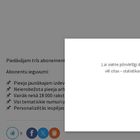
Piedāvājam trīs abonementu veidus. Vienam lietotājam piemēro
Lai vietne pilnvērtīg
vēl citas – statisti
Abonentu ieguvumi:
Pieeja jaunākajam izdevumam
Neierobežota pieeja arhīvam – 24 h/7 d.
Vairāk nekā 18 000 rakstu un 2000 autoru
Visi tematiskie numuri un ikgadējie grāmatžurnāli
Personalizētās iespējas – piezīmes, citāti, mapes
9