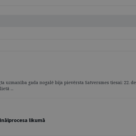
gta uzmanība gada nogalē bija pievērsta Satversmes tiesai: 22. de
etā ...
inālprocesa likumā