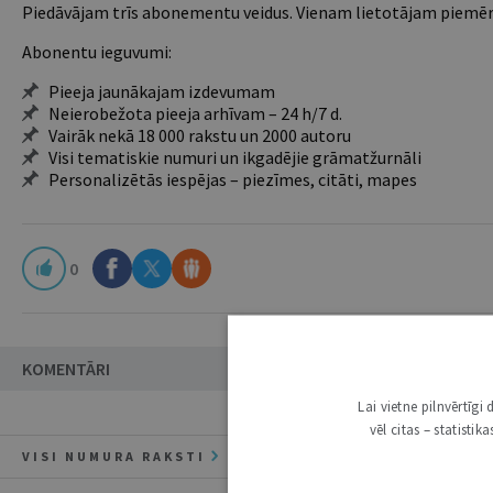
Piedāvājam trīs abonementu veidus. Vienam lietotājam piemēro
Abonentu ieguvumi:
Pieeja jaunākajam izdevumam
Neierobežota pieeja arhīvam – 24 h/7 d.
Vairāk nekā 18 000 rakstu un 2000 autoru
Visi tematiskie numuri un ikgadējie grāmatžurnāli
Personalizētās iespējas – piezīmes, citāti, mapes
0
KOMENTĀRI
Lai vietne pilnvērtīg
vēl citas – statisti
VISI NUMURA RAKSTI