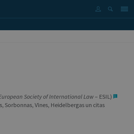
European
Society
of
International
Law
– ESIL)
1
s, Sorbonnas, Vīnes, Heidelbergas un citas