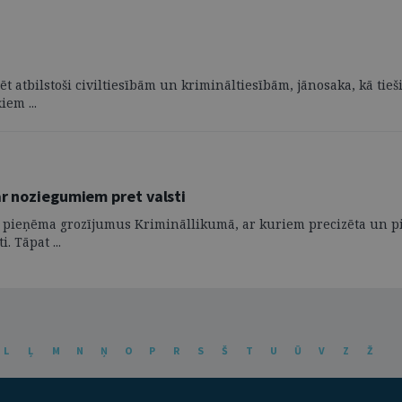
 atbilstoši civiltiesībām un krimināltiesībām, jānosaka, kā tieši 
iem ...
ar noziegumiem pret valsti
mus pieņēma grozījumus Krimināllikumā, ar kuriem precizēta un p
 Tāpat ...
L
Ļ
M
N
Ņ
O
P
R
S
Š
T
U
Ū
V
Z
Ž