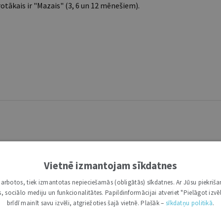
tākais ir "Mazais" (3, 6 un 12 mēnešiem).
Vietnē izmantojam sīkdatnes
i darbotos, tiek izmantotas nepieciešamās (obligātās) sīkdatnes. Ar Jūsu piekriša
kas, sociālo mediju un funkcionalitātes. Papildinformācijai atveriet "Pielāgot izvēl
brīdī mainīt savu izvēli, atgriežoties šajā vietnē. Plašāk –
sīkdatņu politikā
.