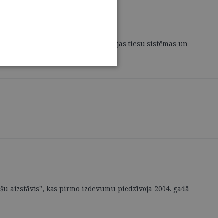
ada 9. februārī ir nodibināta Latvijas tiesu sistēmas un
šu aizstāvis", kas pirmo izdevumu piedzīvoja 2004. gadā