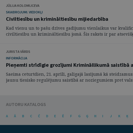
JŪLIJA KOLOMIJCEVA
SKAIDROJUMI. VIEDOKĻI
Civiltiesību un krimināltiesību mijiedarbība
Kad vienu un to pašu dzīves gadījumu vienlaikus var kvalificēt
civiltiesību un krimināltiesību jomā. Šis raksts ir par atsevišķ
JURISTA VĀRDS
INFORMĀCIJA
Pieņemti strīdīgie grozījumi Krimināllikumā saistībā 
Saeima ceturtdien, 21. aprīlī, galīgajā lasījumā kā steidza
jaunu tiesisko regulējumu saistībā ar noziegumiem pret valsti.
AUTORU KATALOGS
A
Ā
B
C
Č
D
E
Ē
F
G
Ģ
H
I
J
K
Ķ