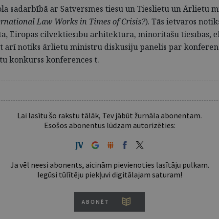
la sadarbībā ar Satversmes tiesu un Tieslietu un Ārlietu mi
rnational Law Works in Times of Crisis?
). Tās ietvaros noti
, Eiropas cilvēktiesību arhitektūra, minoritāšu tiesības, e
pat arī notiks ārlietu ministru diskusiju panelis par konfer
rātu konkurss konferences t.
Lai lasītu šo rakstu tālāk, Tev jābūt žurnāla abonentam.
Esošos abonentus lūdzam autorizēties:
Ja vēl neesi abonents, aicinām pievienoties lasītāju pulkam.
Iegūsi tūlītēju piekļuvi digitālajam saturam!
ABONĒT