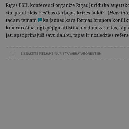
Rīgas ESIL konferenci organizē Rīgas Juridiskā augstsko
starptautiskās tiesības darbojas krīzes laikā?" (
How Inte
tādām tēmām
kā jaunas kara formas bruņotā konfliktā
2
kiberdrošība, ilgtspējīga attīstība un daudzas citas, tā
jau apstiprinājuši savu dalību, tāpat ir noslēdzies refe
ŠIS RAKSTS PIEEJAMS “JURISTA VĀRDA” ABONENTIEM