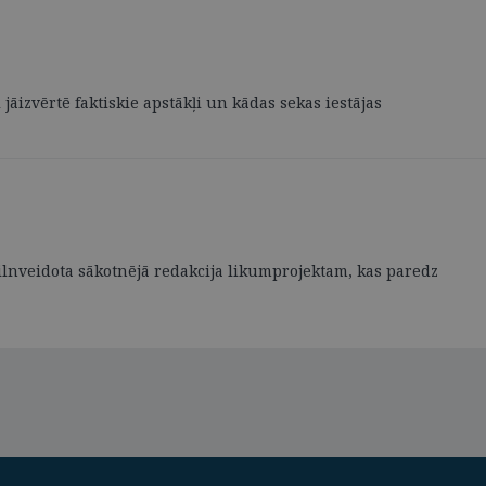
jāizvērtē faktiskie apstākļi un kādas sekas iestājas
ilnveidota sākotnējā redakcija likumprojektam, kas paredz