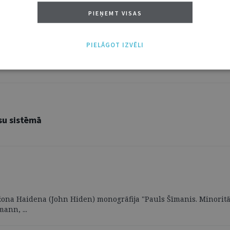
PIEŅEMT VISAS
is kluss
PIELĀGOT IZVĒLI
 un aktīvu kopējā viedokļa paudēju, cerībā tikt sadzirdētiem šā g
ājs ...
su sistēmā
žona Haidena (John Hiden) monogrāfija "Pauls Šīmanis. Minoritā
ann, ...