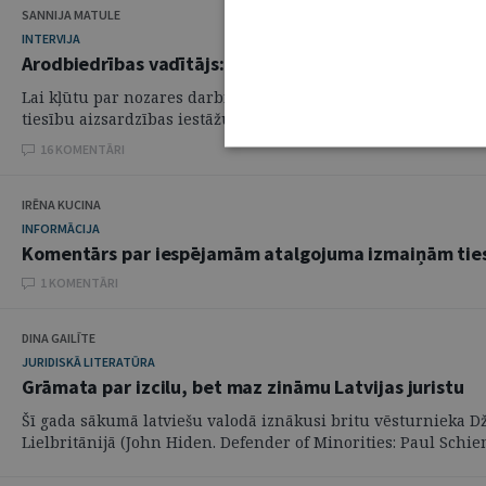
SANNIJA MATULE
INTERVIJA
Arodbiedrības vadītājs: līdz šim tiesu darbinieks ir bij
Lai kļūtu par nozares darbinieku tiesību un interešu aizstāvi
tiesību aizsardzības iestāžu darbinieku arodbiedrība. Tās vadīt
16 KOMENTĀRI
IRĒNA KUCINA
INFORMĀCIJA
Komentārs par iespējamām atalgojuma izmaiņām tie
1 KOMENTĀRI
DINA GAILĪTE
JURIDISKĀ LITERATŪRA
Grāmata par izcilu, bet maz zināmu Latvijas juristu
Šī gada sākumā latviešu valodā iznākusi britu vēsturnieka D
Lielbritānijā (John Hiden. Defender of Minorities: Paul Schiem