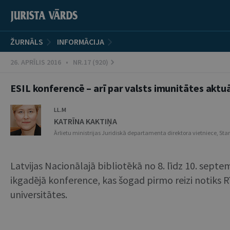
ŽURNĀLS
INFORMĀCIJA
26. APRĪLIS 2016 • NR.17 (920)
ESIL konferencē – arī par valsts imunitātes ak
LL.M
KATRĪNA KAKTIŅA
Ārlietu ministrijas Juridiskā departamenta direktora vietniece, Sta
Latvijas Nacionālajā bibliotēkā no 8. līdz 10. septe
ikgadējā konference, kas šogad pirmo reizi notiks R
universitātes.