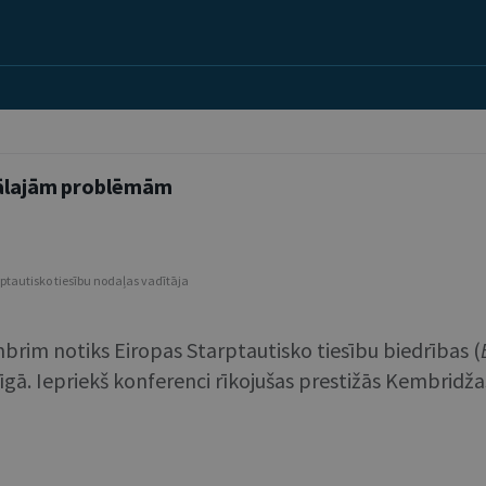
tuālajām problēmām
rptautisko tiesību nodaļas vadītāja
mbrim notiks Eiropas Starptautisko tiesību biedrības (
īgā. Iepriekš konferenci rīkojušas prestižās Kembridža