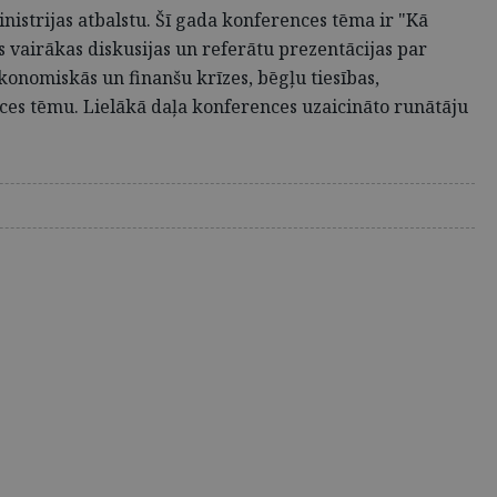
nistrijas atbalstu. Šī gada konferences tēma ir "Kā
ks vairākas diskusijas un referātu prezentācijas par
konomiskās un finanšu krīzes, bēgļu tiesības,
ences tēmu. Lielākā daļa konferences uzaicināto runātāju