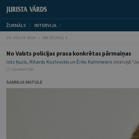
ŽURNĀLS
INTERVIJA
19. JŪLIJS 2016 • NR.29 (932)
No Valsts policijas prasa konkrētas pārmaiņas
Ints Ķuzis
,
Rihards Kozlovskis
un
Ēriks Kalnmeiers
intervijā “J
9 KOMENTĀRI
SANNIJA MATULE