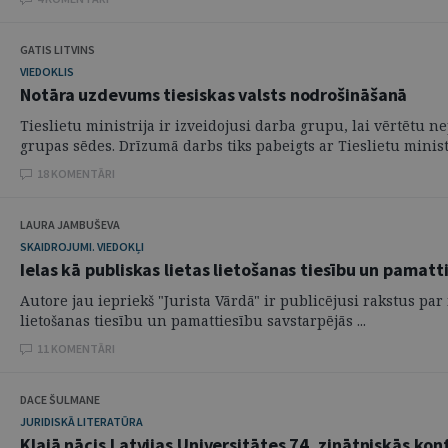
GATIS LITVINS
VIEDOKLIS
Notāra uzdevums tiesiskas valsts nodrošināšanā
Tieslietu ministrija ir izveidojusi darba grupu, lai vērtēt
grupas sēdes. Drīzumā darbs tiks pabeigts ar Tieslietu ministri
18 KOMENTĀRI
LAURA JAMBUŠEVA
SKAIDROJUMI. VIEDOKĻI
Ielas kā publiskas lietas lietošanas tiesību un pamatt
Autore jau iepriekš "Jurista Vārdā" ir publicējusi rakstus par i
lietošanas tiesību un pamattiesību savstarpējās ...
11 KOMENTĀRI
DACE ŠULMANE
JURIDISKĀ LITERATŪRA
Klajā nācis Latvijas Universitātes 74. zinātniskās ko