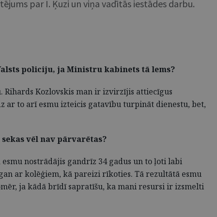
jums par I. Ķuzi un viņa vadītās iestādes darbu.
alsts policiju, ja Ministru kabinets tā lems?
. Rihards Kozlovskis man ir izvirzījis attiecīgus
 ar to arī esmu izteicis gatavību turpināt dienestu, bet,
s sekas vēl nav pārvarētas?
esmu nostrādājis gandrīz 34 gadus un to ļoti labi
 gan ar kolēģiem, kā pareizi rīkoties. Tā rezultātā esmu
Tomēr, ja kādā brīdī sapratīšu, ka mani resursi ir izsmelti