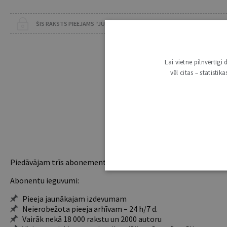
ŠIS RAKSTS PIEEJAMS “JURISTA VĀRDA” ABONENTIEM
Lai vietne pilnvērtīg
vēl citas – statisti
Piedāvājam trīs abonementu veidus. Vienam lietotājam piemēro
Abonentu ieguvumi:
Pieeja jaunākajam izdevumam
Neierobežota pieeja arhīvam – 24 h/7 d.
Vairāk nekā 18 000 rakstu un 2000 autoru