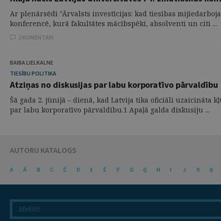
Ar plenārsēdi "Ārvalsts investīcijas: kad tiesības mijiedarboja
konferencē, kurā fakultātes mācībspēki, absolventi un citi ...
2 KOMENTĀRI
BAIBA LIELKALNE
TIESĪBU POLITIKA
Atziņas no diskusijas par labu korporatīvo pārvaldību
Šā gada 2. jūnijā – dienā, kad Latvija tika oficiāli uzaicināta
par labu korporatīvo pārvaldību.1 Apaļā galda diskusiju ...
AUTORU KATALOGS
A
Ā
B
C
Č
D
E
Ē
F
G
Ģ
H
I
J
K
Ķ