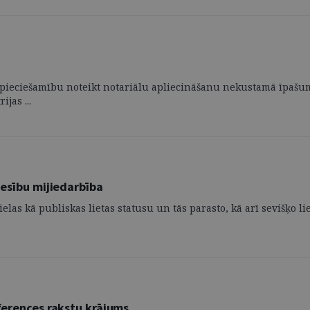
u nepieciešamību noteikt notariālu apliecināšanu nekustamā īpaš
jas ...
iesību mijiedarbība
elas kā publiskas lietas statusu un tās parasto, kā arī sevišķo lie
nferences rakstu krājums