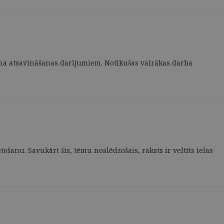
uma atsavināšanas darījumiem. Notikušas vairākas darba
tošanu. Savukārt šis, tēmu noslēdzošais, raksts ir veltīts ielas