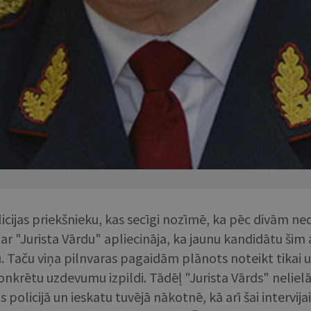
olicijas priekšnieku, kas secīgi nozīmē, ka pēc divām n
ā ar "Jurista Vārdu" apliecināja, ka jaunu kandidātu š
ku. Taču viņa pilnvaras pagaidām plānots noteikt tikai 
krētu uzdevumu izpildi. Tādēļ "Jurista Vārds" nelielā sa
s policijā un ieskatu tuvējā nākotnē, kā arī šai intervij