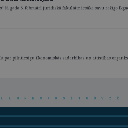
s" šā gada 5. februārī Juridiskā fakultāte iesāka savu ražīgo ikga
 kļūt par pilntiesīgu Ekonomiskās sadarbības un attīstības organizā
L
Ļ
M
N
Ņ
O
P
R
S
Š
T
U
Ū
V
Z
Ž