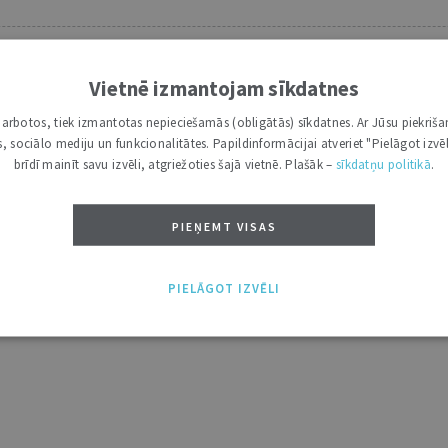
Vietnē izmantojam sīkdatnes
Lai lasītu šo rakstu tālāk, Tev jābūt žurnāla abonentam.
Esošos abonentus lūdzam autorizēties:
i darbotos, tiek izmantotas nepieciešamās (obligātās) sīkdatnes. Ar Jūsu piekriša
kas, sociālo mediju un funkcionalitātes. Papildinformācijai atveriet "Pielāgot izvēl
brīdī mainīt savu izvēli, atgriežoties šajā vietnē. Plašāk –
sīkdatņu politikā
.
Ja vēl neesi abonents, aicinām pievienoties lasītāju pulkam.
Iegūsi tūlītēju piekļuvi digitālajam saturam!
PIEŅEMT VISAS
ABONĒT
PIELĀGOT IZVĒLI
tākais ir "Mazais" (3, 6 un 12 mēnešiem).