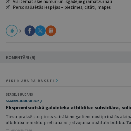
Visi tematiskie numuri un ikgadējie grāmatžurnāli
Personalizētās iespējas – piezīmes, citāti, mapes
0
KOMENTĀRI (9)
VISI NUMURA RAKSTI
SERGEJS RUDĀNS
SKAIDROJUMI. VIEDOKĻI
Ekspromisoriskā galvinieka atbildība: subsidiāra, sol
Tiesu praksē jau pirms vairākiem gadiem nostiprinājās atziņa,
atbildība nonāktu pretrunā ar galvojuma institūta būtību. Tāp
4 KOMENTĀRI