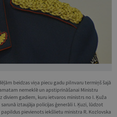
edēļām beidzas viņa piecu gadu pilnvaru termiņš šajā
im amatam nemeklē un apstiprināšanai Ministru
uz diviem gadiem, kuru ietvaros ministrs no I. Ķuža
runā iztaujāja policijas ģenerāli I. Ķuzi, lūdzot
ai papildus pievienots iekšlietu ministra R. Kozlovska