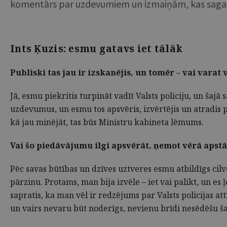
komentārs par uzdevumiem un izmaiņām, kas sagaida 
Ints Ķuzis: esmu gatavs iet tālāk
Publiski tas jau ir izskanējis, un tomēr – vai varat
Jā, esmu piekritis turpināt vadīt Valsts policiju, un šajā
uzdevumus, un esmu tos apsvēris, izvērtējis un atradis p
kā jau minējāt, tas būs Ministru kabineta lēmums.
Vai šo piedāvājumu ilgi apsvērāt, ņemot vērā apstāk
Pēc savas būtības un dzīves uztveres esmu atbildīgs cil
pārzinu. Protams, man bija izvēle – iet vai palikt, un e
sapratis, ka man vēl ir redzējums par Valsts policijas attī
un vairs nevaru būt noderīgs, nevienu brīdi nesēdēšu šaj