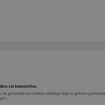
idāra vai kumulatīva
 ka galvinieks nav solidāri atbildīgs kopā ar galveno parādnieku
ēc ...