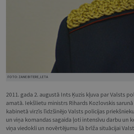
FOTO: ZANE BITERE, LETA
2011. gada 2. augustā Ints Ķuzis kļuva par Valsts p
amatā. Iekšlietu ministrs Rihards Kozlovskis sarun
kabinetā virzīs līdzšinējo Valsts policijas priekšnie
un viņa komandas sagaida ļoti intensīvu darbu un kon
viņa viedokli un novērtējumu šā brīža situācijai Valst