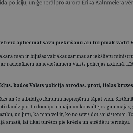
policiju, un ģenerālprokurora Ērika Kalnmeiera vērtē
 vēlreiz apliecināt savu piekrišanu arī turpmāk vadīt V
 sakarā man ir bijušas vairākas sarunas ar iekšlietu ministru
ar racionāliem un ieviešamiem Valsts policijas ikdienā. Līdz
ļus, kādos Valsts policija atrodas, proti, lielās krīze
vēks un šo atbildīgo lēmumu nepieņēmu tāpat vien. Sistēmā 
s ļoti daudz par to domāju, runāju un konsultējos gan mājās,
stību, un jūtu, ka man vēl ir, ko no sevis dot šai sistēmai. 
ā amatā, lai tikai turētos pie krēsla un atsēdētu termiņu.