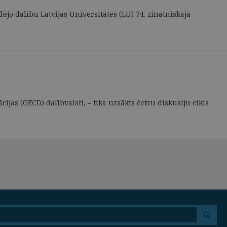
dējo dalību Latvijas Universitātes (LU) 74. zinātniskajā
cijas (OECD) dalībvalsti, – tika uzsākts četru diskusiju cikls