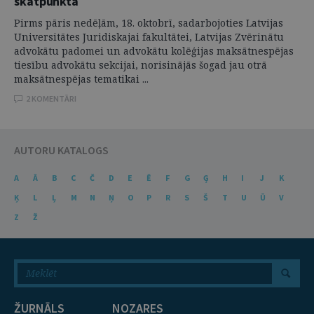
skatpunkta
Pirms pāris nedēļām, 18. oktobrī, sadarbojoties Latvijas
Universitātes Juridiskajai fakultātei, Latvijas Zvērinātu
advokātu padomei un advokātu kolēģijas maksātnespējas
tiesību advokātu sekcijai, norisinājās šogad jau otrā
maksātnespējas tematikai ...
2 KOMENTĀRI
AUTORU KATALOGS
A
Ā
B
C
Č
D
E
Ē
F
G
Ģ
H
I
J
K
Ķ
L
Ļ
M
N
Ņ
O
P
R
S
Š
T
U
Ū
V
Z
Ž
ŽURNĀLS
NOZARES