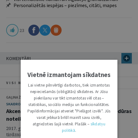
Personalizētās iespējas – piezīmes, citāti, mapes
23
KOMENTĀRI
Vietnē izmantojam sīkdatnes
VISI NUMURA RAKSTI
Lai vietne pilnvērtīgi darbotos, tiek izmantotas
nepieciešamās (obligātās) sīkdatnes. Ar Jūsu
GAĻINA ŽUKOVA, HOSĒ RIKARDO FERISS
piekrišanu var tikt izmantotas vēl citas –
SKAIDROJUMI. VIEDOKĻI
statistikas, sociālo mediju un funkcionalitātes.
Akcents uz efektivitāti: ICC Paātrinātās procedūras
Papildinformācijai atveriet "Pielāgot izvēli". Jūs
varat jebkurā brīdī mainīt savu izvēli,
noteikumi
atgriežoties šajā vietnē. Plašāk –
sīkdatņu
2017. gada 1. martā stājās spēkā Starptautiskās
politikā
.
tirdzniecības kameras (turpmāk – ICC) Šķīrējtiesas