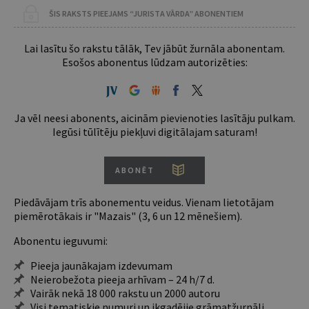
ŠIS RAKSTS PIEEJAMS “JURISTA VĀRDA” ABONENTIEM
Lai lasītu šo rakstu tālāk, Tev jābūt žurnāla abonentam.
Esošos abonentus lūdzam autorizēties:
Ja vēl neesi abonents, aicinām pievienoties lasītāju pulkam.
Iegūsi tūlītēju piekļuvi digitālajam saturam!
ABONĒT
Piedāvājam trīs abonementu veidus. Vienam lietotājam
piemērotākais ir "Mazais" (3, 6 un 12 mēnešiem).
Abonentu ieguvumi:
Pieeja jaunākajam izdevumam
Neierobežota pieeja arhīvam – 24 h/7 d.
Vairāk nekā 18 000 rakstu un 2000 autoru
Visi tematiskie numuri un ikgadējie grāmatžurnāli