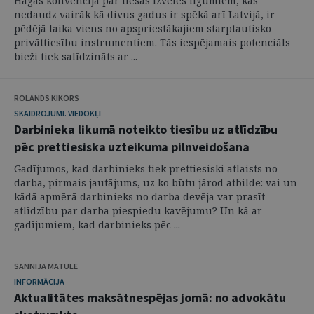
Hāgas konvencija par tiesas izvēles līgumiem, kas
nedaudz vairāk kā divus gadus ir spēkā arī Latvijā, ir
pēdējā laika viens no apspriestākajiem starptautisko
privāttiesību instrumentiem. Tās iespējamais potenciāls
bieži tiek salīdzināts ar ...
ROLANDS KIKORS
SKAIDROJUMI. VIEDOKĻI
Darbinieka likumā noteikto tiesību uz atlīdzību
pēc prettiesiska uzteikuma pilnveidošana
Gadījumos, kad darbinieks tiek prettiesiski atlaists no
darba, pirmais jautājums, uz ko būtu jārod atbilde: vai un
kādā apmērā darbinieks no darba devēja var prasīt
atlīdzību par darba piespiedu kavējumu? Un kā ar
gadījumiem, kad darbinieks pēc ...
SANNIJA MATULE
INFORMĀCIJA
Aktualitātes maksātnespējas jomā: no advokātu