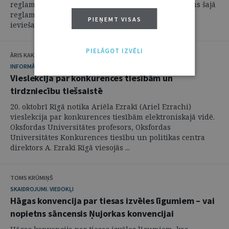
reglamenta jaunā redakcija. Būtiskākais jauninājums šajā
reglamentā ir paātrinātās šķīrējtiesas procedūras
PIEŅEMT VISAS
ieviešana attiecībā uz strīdiem, kuru summa ...
PIELĀGOT IZVĒLI
ĀRIS KAKSTĀNS
INFORMĀCIJA
Vieslekcija par konkurences tiesībām un
tirdzniecību tiešsaistē
20. oktobrī Rīgā notika Ariēla Ezrakī (Ariel Ezrachi)
vieslekcija par konkurences tiesībām elektroniskajā vidē.
Oksfordas Universitātes profesors, Oksfordas
Universitātes Konkurences tiesību un politikas centra
direktors A. Ezrakī Rīgā viesojās ...
TOMS KRŪMIŅŠ
SKAIDROJUMI. VIEDOKĻI
Hāgas konvencija par tiesas izvēles līgumiem – vai
nopietns sāncensis Ņujorkas konvencijai