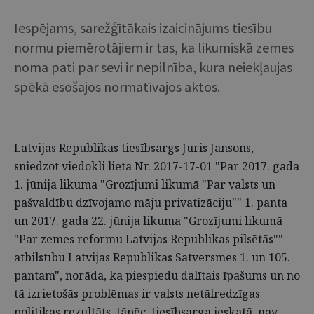
Iespējams, sarežģītākais izaicinājums tiesību
normu piemērotājiem ir tas, ka likumiskā zemes
noma pati par sevi ir nepilnība, kura neiekļaujas
spēkā esošajos normatīvajos aktos.
Latvijas Republikas tiesībsargs Juris Jansons,
sniedzot viedokli lietā Nr. 2017-17-01 "Par 2017. gada
1. jūnija likuma "Grozījumi likumā "Par valsts un
pašvaldību dzīvojamo māju privatizāciju"" 1. panta
un 2017. gada 22. jūnija likuma "Grozījumi likumā
"Par zemes reformu Latvijas Republikas pilsētās""
atbilstību Latvijas Republikas Satversmes 1. un 105.
pantam", norāda, ka piespiedu dalītais īpašums un no
tā izrietošās problēmas ir valsts netālredzīgas
politikas rezultāts, tāpēc, tiesībsarga ieskatā, nav