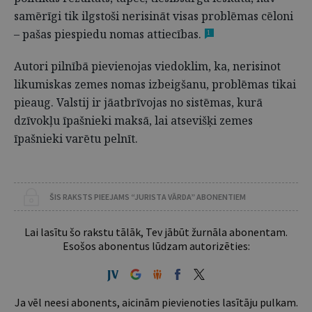
samērīgi tik ilgstoši nerisināt visas problēmas cēloni
– pašas piespiedu nomas attiecības.
1
Autori pilnībā pievienojas viedoklim, ka, nerisinot
likumiskas zemes nomas izbeigšanu, problēmas tikai
pieaug. Valstij ir jāatbrīvojas no sistēmas, kurā
dzīvokļu īpašnieki maksā, lai atsevišķi zemes
īpašnieki varētu pelnīt.
ŠIS RAKSTS PIEEJAMS “JURISTA VĀRDA” ABONENTIEM
Lai lasītu šo rakstu tālāk, Tev jābūt žurnāla abonentam.
Esošos abonentus lūdzam autorizēties:
Ja vēl neesi abonents, aicinām pievienoties lasītāju pulkam.