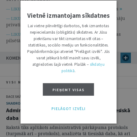
Dzīvojamo māju pārvaldīšanas likums
— LIKUMI.LV —
Vietnē izmantojam sīkdatnes
Par valsts un pašvaldību dzīvojamo māju
— LIKUMI.LV —
privatizāciju
Lai vietne pilnvērtīgi darbotos, tiek izmantotas
nepieciešamās (obligātās) sīkdatnes. Ar Jūsu
Par zemes reformu Latvijas Republikas
— LIKUMI.LV —
piekrišanu var tikt izmantotas vēl citas –
pilsētās
statistikas, sociālo mediju un funkcionalitātes.
Papildinformācijai atveriet "Pielāgot izvēli". Jūs
KOMENTĀRI (1)
varat jebkurā brīdī mainīt savu izvēli,
atgriežoties šajā vietnē. Plašāk –
sīkdatņu
politikā
.
VISI NUMURA RAKSTI
PIEŅEMT VISAS
DACE SKĀMANE
SKAIDROJUMI. VIEDOKĻI
PIELĀGOT IZVĒLI
Administratīvā pārkāpuma protokols un tā tiesiskā
daba
Rakstā tiks aplūkots administratīvā pārkāpuma protokols
(turpmāk arī – protokols), analizēta tā tiesiskā daba, kā arī