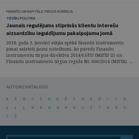
FINANŠU UN KAPITĀLA TIRGUS KOMISIJA
TIESĪBU POLITIKA
Jaunais regulējums stiprinās klientu interešu
aizsardzību ieguldījumu pakalpojumu jomā
2018. gada 3. janvārī stājās spēkā finanšu instrumentu
jomai saistoši jauni noteikumi, ko paredz Finanšu
instrumentu tirgus direktīva 2014/65/EU (MiFID II) un
Finanšu instrumentu tirgus regula Nr. 600/2014 (MiFIR). ...
AUTORU KATALOGS
A
Ā
B
C
Č
D
E
Ē
F
G
Ģ
H
I
J
K
Ķ
L
Ļ
M
N
Ņ
O
P
R
S
Š
T
U
Ū
V
Z
Ž