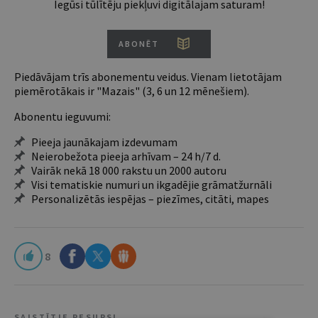
Iegūsi tūlītēju piekļuvi digitālajam saturam!
ABONĒT
Piedāvājam trīs abonementu veidus. Vienam lietotājam
piemērotākais ir "Mazais" (3, 6 un 12 mēnešiem).
Abonentu ieguvumi:
Pieeja jaunākajam izdevumam
Neierobežota pieeja arhīvam – 24 h/7 d.
Vairāk nekā 18 000 rakstu un 2000 autoru
Visi tematiskie numuri un ikgadējie grāmatžurnāli
Personalizētās iespējas – piezīmes, citāti, mapes
8
SAISTĪTIE RESURSI