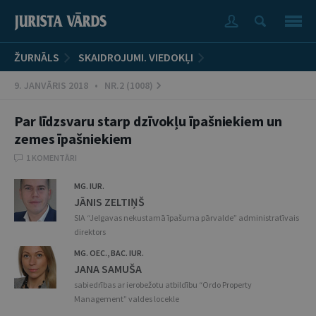
ŽURNĀLS
SKAIDROJUMI. VIEDOKĻI
9. JANVĀRIS 2018 • NR.2 (1008)
Par līdzsvaru starp dzīvokļu īpašniekiem un
zemes īpašniekiem
1 KOMENTĀRI
MG. IUR.
JĀNIS ZELTIŅŠ
SIA “Jelgavas nekustamā īpašuma pārvalde” administratīvais
direktors
MG. OEC., BAC. IUR.
JANA SAMUŠA
sabiedrības ar ierobežotu atbildību “Ordo Property
Management” valdes locekle