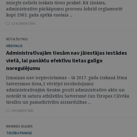
sniegts neliels ieskats tiesu praksē. Kā zināms,
administratīvo pārkāpumu procesu šobrīd reglamentē
kopš 1985. gada spēkā esošais ...
13 KOMENTĀRI
RŪTA ŠUTKO
VIEDOKLIS
Administratīvajām tiesām nav jāiestājas iestādes
vietā, lai panāktu efektīvu lietas galīgo
noregulējumu
Izmaiņas nav nepieciešamas – tā 2017. gada izskaņā lēma
Satversmes tiesa,1 vērtējot ierobežojumu
administratīvajām tiesām grozīt administratīvo aktu un
noteikt tā satura atbilstību Satversmē (un Eiropas Cilvēka
tiesību un pamatbrīvību aizsardzības ...
4 KOMENTĀRI
RIHARDS GULBIS
TIESĪBU PRAKSE