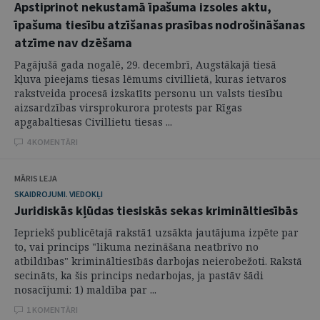
Apstiprinot nekustamā īpašuma izsoles aktu,
īpašuma tiesību atzīšanas prasības nodrošināšanas
atzīme nav dzēšama
Pagājušā gada nogalē, 29. decembrī, Augstākajā tiesā
kļuva pieejams tiesas lēmums civillietā, kuras ietvaros
rakstveida procesā izskatīts personu un valsts tiesību
aizsardzības virsprokurora protests par Rīgas
apgabaltiesas Civillietu tiesas ...
4 KOMENTĀRI
MĀRIS LEJA
SKAIDROJUMI. VIEDOKĻI
Juridiskās kļūdas tiesiskās sekas krimināltiesībās
Iepriekš publicētajā rakstā1 uzsākta jautājuma izpēte par
to, vai princips "likuma nezināšana neatbrīvo no
atbildības" krimināltiesībās darbojas neierobežoti. Rakstā
secināts, ka šis princips nedarbojas, ja pastāv šādi
nosacījumi: 1) maldība par ...
1 KOMENTĀRI