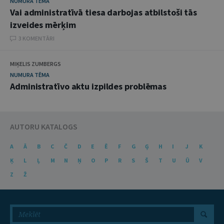
NUMURA TĒMA
Vai administratīvā tiesa darbojas atbilstoši tās
izveides mērķim
3 KOMENTĀRI
MIĶELIS ZUMBERGS
NUMURA TĒMA
Administratīvo aktu izpildes problēmas
AUTORU KATALOGS
A
Ā
B
C
Č
D
E
Ē
F
G
Ģ
H
I
J
K
Ķ
L
Ļ
M
N
Ņ
O
P
R
S
Š
T
U
Ū
V
Z
Ž