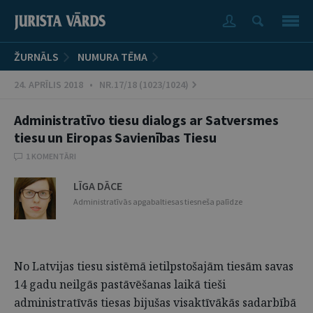
ŽURNĀLS
NUMURA TĒMA
24. APRĪLIS 2018 • NR.17/18 (1023/1024)
Administratīvo tiesu dialogs ar Satversmes
tiesu un Eiropas Savienības Tiesu
1 KOMENTĀRI
LĪGA DĀCE
Administratīvās apgabaltiesas tiesneša palīdze
No Latvijas tiesu sistēmā ietilpstošajām tiesām savas
14 gadu neilgās pastāvēšanas laikā tieši
administratīvās tiesas bijušas visaktīvākās sadarbībā