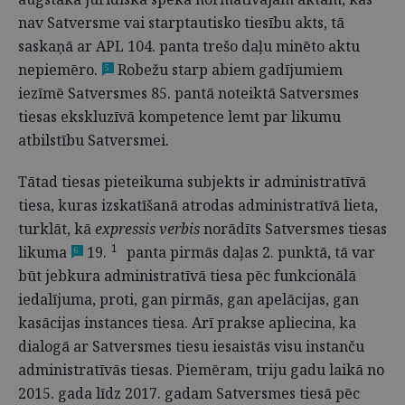
nav Satversme vai starptautisko tiesību akts, tā
saskaņā ar APL 104. panta trešo daļu minēto aktu
nepiemēro.
Robežu starp abiem gadījumiem
5
iezīmē Satversmes 85. pantā noteiktā Satversmes
tiesas ekskluzīvā kompetence lemt par likumu
atbilstību Satversmei.
Tātad tiesas pieteikuma subjekts ir administratīvā
tiesa, kuras izskatīšanā atrodas administratīvā lieta,
turklāt, kā
expressis verbis
norādīts Satversmes tiesas
1
likuma
19.
panta pirmās daļas 2. punktā, tā var
6
būt jebkura administratīvā tiesa pēc funkcionālā
iedalījuma, proti, gan pirmās, gan apelācijas, gan
kasācijas instances tiesa. Arī prakse apliecina, ka
dialogā ar Satversmes tiesu iesaistās visu instanču
administratīvās tiesas. Piemēram, triju gadu laikā no
2015. gada līdz 2017. gadam Satversmes tiesā pēc