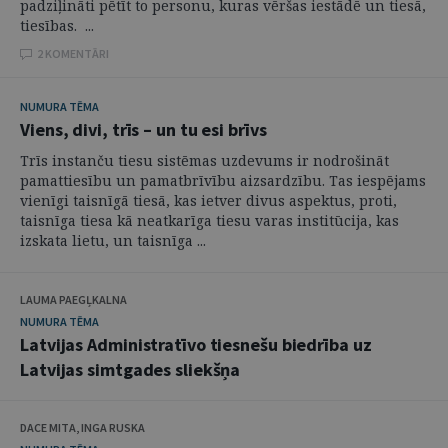
padziļināti pētīt to personu, kuras vēršas iestādē un tiesā,
tiesības. ...
2 KOMENTĀRI
NUMURA TĒMA
Viens, divi, trīs – un tu esi brīvs
Trīs instanču tiesu sistēmas uzdevums ir nodrošināt
pamattiesību un pamatbrīvību aizsardzību. Tas iespējams
vienīgi taisnīgā tiesā, kas ietver divus aspektus, proti,
taisnīga tiesa kā neatkarīga tiesu varas institūcija, kas
izskata lietu, un taisnīga ...
LAUMA PAEGĻKALNA
NUMURA TĒMA
Latvijas Administratīvo tiesnešu biedrība uz
Latvijas simtgades sliekšņa
DACE MITA, INGA RUSKA