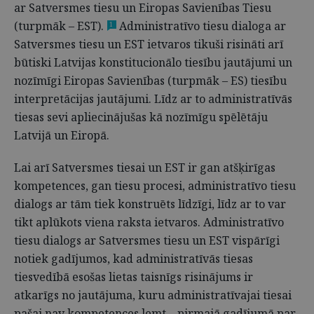
ar Satversmes tiesu un Eiropas Savienības Tiesu
(turpmāk – EST).
Administratīvo tiesu dialoga ar
1
Satversmes tiesu un EST ietvaros tikuši risināti arī
būtiski Latvijas konstitucionālo tiesību jautājumi un
nozīmīgi Eiropas Savienības (turpmāk – ES) tiesību
interpretācijas jautājumi. Līdz ar to administratīvās
tiesas sevi apliecinājušas kā nozīmīgu spēlētāju
Latvijā un Eiropā.
Lai arī Satversmes tiesai un EST ir gan atšķirīgas
kompetences, gan tiesu procesi, administratīvo tiesu
dialogs ar tām tiek konstruēts līdzīgi, līdz ar to var
tikt aplūkots viena raksta ietvaros. Administratīvo
tiesu dialogs ar Satversmes tiesu un EST vispārīgi
notiek gadījumos, kad administratīvās tiesas
tiesvedībā esošas lietas taisnīgs risinājums ir
atkarīgs no jautājuma, kuru administratīvajai tiesai
pašai nav kompetences lemt – pirmajā gadījumā par