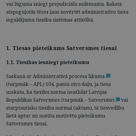
vai lūguma sniegt prejudiciālu nolēmumu. Rakstā
atspoguļotās tēzes ļaus novērtēt administratīvo tiesu
ieguldījumu tiesību sistēmas attīstībā.
1. Tiesas pieteikums Satversmes tiesai
1.1. Tiesības iesniegt pieteikumu
Saskaņā ar Administratīvā procesa likuma
2
(turpmāk – APL) 104. panta otro daļu, ja tiesa
uzskata, ka tiesību norma neatbilst Latvijas
Republikas Satversmes (turpmāk – Satversme)
vai
3
starptautisko tiesību normai (aktam), tā tiesvedību
lietā aptur un nosūta motivētu pieteikumu
Satversmes tiesai.