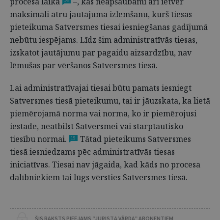
procesa laikā
–, kas neapšaubāmi arī ietver
14
maksimāli ātru jautājuma izlemšanu, kurš tiesas
pieteikuma Satversmes tiesai iesniegšanas gadījumā
nebūtu iespējams. Līdz šim administratīvās tiesas,
izskatot jautājumu par pagaidu aizsardzību, nav
lēmušas par vēršanos Satversmes tiesā.
Lai administratīvajai tiesai būtu pamats iesniegt
Satversmes tiesā pieteikumu, tai ir jāuzskata, ka lietā
piemērojamā norma vai norma, ko ir piemērojusi
iestāde, neatbilst Satversmei vai starptautisko
tiesību normai.
Tātad pieteikums Satversmes
15
tiesā iesniedzams pēc administratīvās tiesas
iniciatīvas. Tiesai nav jāgaida, kad kāds no procesa
dalībniekiem tai lūgs vērsties Satversmes tiesā.
ŠIS RAKSTS PIEEJAMS “JURISTA VĀRDA” ABONENTIEM