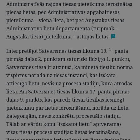
Administratīvās rajona tiesas pieteikuma ierosinātas
piecas lietas, pēc Administratīvās apgabaltiesas
pieteikuma – viena lieta, bet pēc Augstākās tiesas
Administratīvo lietu departamenta (turpmāk –
Augstākā tiesa) pieteikuma – astoņas lietas.
7
1
Interpretējot Satversmes tiesas likuma 19.
panta
pirmās daļas 2. punktam saturiski līdzīgo 1. punktu,
Satversmes tiesa ir atzinusi, ka minētā tiesību norma
vispirms norāda uz tiesas instanci, kas izskata
attiecīgo lietu, nevis uz procesa stadiju, kurā atrodas
lieta. Arī Satversmes tiesas likuma 17. panta pirmās
daļas 9. punkts, kas paredz tiesai tiesības iesniegt
pieteikumu par lietas ierosināšanu, norāda uz lietu
kategorijām, nevis konkrētu procesuālo stadiju.
Tālab ar vārdu kopu "izskatot lietu" aptveramas
visas tiesas procesa stadijas: lietas ierosināšana,