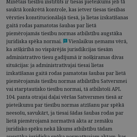
Minētais tiesību institūts ir tiesas pieteikums jeb tā
sauktā konkrētā kontrole, kas ietver tiesas tiesības
vērsties konstitucionālajā tiesā, ja lietas izskatīšanas
gaitā rodas pamatotas šaubas par lietā
piemērojamās tiesību normas atbilstību augstāka
juridiska spēka normai.
Vienlaikus ņemams vērā,
4
ka atšķirībā no vispārējās jurisdikcijas tiesām
administratīvo tiesu gadījumā ir nošķiramas divas
situācijas: ja administratīvajai tiesai lietas
izskatīšanas gaitā rodas pamatotas šaubas par lietā
piemērojamās tiesību normas atbilstību Satversmei
vai starptautisko tiesību normai, tā atbilstoši APL
104. panta otrajai daļai vēršas Satversmes tiesā ar
pieteikumu par tiesību normas atzīšanu par spēkā
neesošu, savukārt, ja tiesai šādas šaubas rodas par
lietā piemērojamā normatīvā akta ar zemāku
juridisko spēku nekā likums atbilstību tādam
augstāka juridiska spēka normatīvajam aktam, kas