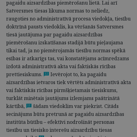
pagaidu aizsardzības piemērošanu lietā. Lai arī
Satversmes tiesas likuma normas to neliedz,
raugoties no administratīvā procesa viedokļa, tiesību
doktrīnā pausts viedoklis, ka vēršanās Satversmes
tiesā jautājuma par pagaidu aizsardzības
piemērošanu izskatīšanas stadijā būtu pieļaujama
tikai tad, ja no piemērojamās tiesību normas spēkā
esības ir atkarīgs tas, vai konstatējams acīmredzams
izdotā administratīvā akta vai faktiskās rīcības
prettiesiskums.
Ievērojot to, ka pagaidu
12
aizsardzības ietvaros tiek vērtēts administratīvā akta
vai faktiskās rīcības pirmšķietamais tiesiskums,
turklāt minētais jautājums izlemjams paātrinātā
kārtībā,
šādam viedoklim var piekrist. Citāds
13
secinājums būtu pretrunā ar pagaidu aizsardzības
institūta būtību – efektīvi nodrošināt personas
tiesību un tiesisko interešu aizsardzību tiesas