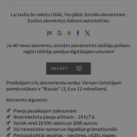
Lai lasītu šo rakstu tālāk, Tev jābūt žurnāla abonentam.
Esošos abonentus lūdzam autorizēties:
Ja vēl neesi abonents, aicinām pievienoties lasītāju pulkam.
Iegūsi tūlītēju piekļuvi digitālajam saturam!
ABONĒT
Piedāvājam trīs abonementu veidus. Vienam lietotājam
piemērotākais ir "Mazais" (3, 6 un 12 mēnešiem).
Abonentu ieguvumi:
Pieeja jaunākajam izdevumam
Neierobežota pieeja arhīvam – 24 h/7 d.
Vairāk nekā 18 000 rakstu un 2000 autoru
Visi tematiskie numuri un ikgadējie grāmatžurnāli
Personalizētās iespējas – piezīmes, citāti, mapes