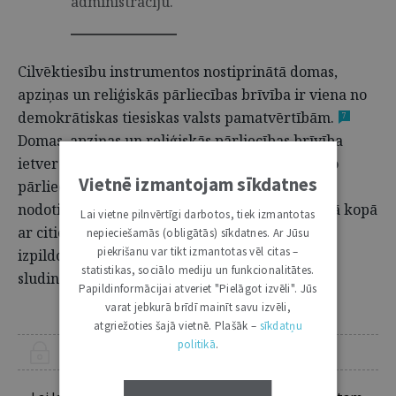
administrāciju.
Cilvēktiesību instrumentos nostiprinātā domas,
apziņas un reliģiskās pārliecības brīvība ir viena no
demokrātiskas tiesiskas valsts pamatvērtībām.
7
Domas, apziņas un reliģiskās pārliecības brīvība
ietver brīvību mainīt un pieņemt savu reliģisko
Vietnē izmantojam sīkdatnes
pārliecību vai ticību pēc savas izvēles, brīvību
nodoties savai reliģijai un ticībai kā vienatnē, tā kopā
Lai vietne pilnvērtīgi darbotos, tiek izmantotas
ar citiem publiski vai privāti, piekopjot kultu,
nepieciešamās (obligātās) sīkdatnes. Ar Jūsu
piekrišanu var tikt izmantotas vēl citas –
izpildot reliģiskas un rituālas ceremonijas un
statistikas, sociālo mediju un funkcionalitātes.
sludinot mācību.
Papildinformācijai atveriet "Pielāgot izvēli". Jūs
varat jebkurā brīdī mainīt savu izvēli,
atgriežoties šajā vietnē. Plašāk –
sīkdatņu
politikā
.
ŠIS RAKSTS PIEEJAMS “JURISTA VĀRDA” ABONENTIEM