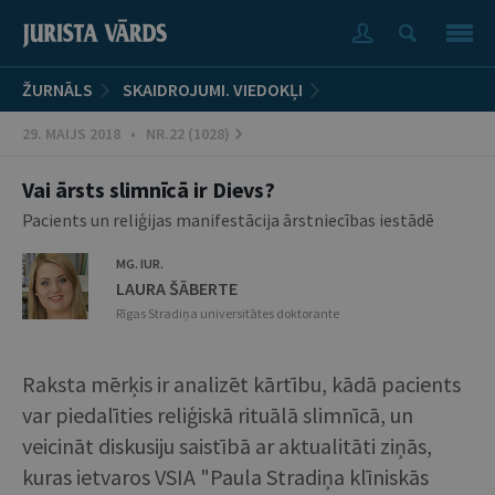
ŽURNĀLS
SKAIDROJUMI. VIEDOKĻI
29. MAIJS 2018 • NR.22 (1028)
Vai ārsts slimnīcā ir Dievs?
Pacients un reliģijas manifestācija ārstniecības iestādē
MG. IUR.
LAURA ŠĀBERTE
Rīgas Stradiņa universitātes doktorante
Raksta mērķis ir analizēt kārtību, kādā pacients
var piedalīties reliģiskā rituālā slimnīcā, un
veicināt diskusiju saistībā ar aktualitāti ziņās,
kuras ietvaros VSIA "Paula Stradiņa klīniskās