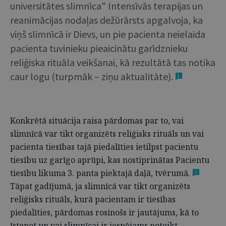
universitātes slimnīca" Intensīvās terapijas un
reanimācijas nodaļas dežūrārsts apgalvoja, ka
viņš slimnīcā ir Dievs, un pie pacienta neielaida
pacienta tuvinieku pieaicinātu garīdznieku
reliģiska rituāla veikšanai, kā rezultātā tas notika
caur logu (turpmāk – ziņu aktualitāte).
1
Konkrētā situācija raisa pārdomas par to, vai
slimnīcā var tikt organizēts reliģisks rituāls un vai
pacienta tiesības tajā piedalīties ietilpst pacientu
tiesību uz garīgo aprūpi, kas nostiprinātas Pacientu
tiesību likuma 3. panta piektajā daļā, tvērumā.
2
Tāpat gadījumā, ja slimnīcā var tikt organizēts
reliģisks rituāls, kurā pacientam ir tiesības
piedalīties, pārdomas rosinošs ir jautājums, kā to
īstenot un vai slimnīcai ir iespējams noteikt