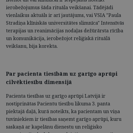
ierobežojumus šāda rituāla veikšanai. Tādējādi
vienlaikus aktuāls ir arī jautājums, vai VSIA "Paula
Stradiņa klīniskās universitātes slimnīca" Intensīvās
terapijas un reanimācijas nodaļas dežūrārsta rīcība
un komunikācija, ierobežojot reliģiskā rituālā
veikšanu, bija korekta.
Par pacienta tiesībām uz garīgo aprūpi
cilvēktiesību dimensijā
Pacienta tiesības uz garīgo aprūpi Latvijā ir
nostiprinātas Pacientu tiesību likuma 3. panta
piektajā daļā, kurā noteikts, ka pacientam un viņa
tuviniekiem ir tiesības saņemt garīgo aprūpi, kuru
saskaņā ar kapelānu dienestu un reliģisko