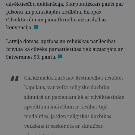
cilvēktiesību deklarācija, Starptautiskais pakts par
pilsoņu un politiskajām tiesībām, Eiropas
Cilvēktiesību un pamatbrīvību aizsardzības
konvencija.
5
Latvijā domas, apziņas un reliģiskās pārliecības
brīvība kā cilvēka pamattiesības tiek aizsargāta ar
Satversmes 99. pantu.
6
Garīdznieks, kurš nav ārstniecības iestādes
kapelāns, var veikt reliģisko darbību
slimnīcā un pacientam kā ar cilvēktiesībām
apveltītam indivīdam ir tiesības tajā
piedalīties, ja vien reliģiskās darbības
veikšana ir saskaņota ar slimnīcas