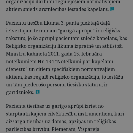
organizāciju darbību regulējošiem normatīvajiem
aktiem sniedz ārstniecības iestādes kapelāns.
3
Pacientu tiesību likuma 3. panta piektajā daļā
ietvertajam terminam "garīgā aprūpe" ir reliģisks
raksturs, jo šo aprūpi pacientam sniedz kapelāns, kas
Reliģisko organizāciju likuma izpratnē un atbilstoši
Ministru kabineta 2011. gada 15. februāra
noteikumiem Nr. 134 "Noteikumi par kapelānu
dienestu" un citiem specifiskiem normatīvajiem
aktiem, kas regulē reliģisko organizāciju, to iestāžu
un tām piederošo personu tiesisko statusu, ir
garīdznieks.
4
Pacienta tiesības uz garīgo aprūpi izriet no
starptautiskajiem cilvēktiesību instrumentiem, kuri
aizsargā tiesības uz domas, apziņas un reliģiskās
pārliecības brīvību. Piemēram, Vispārējā