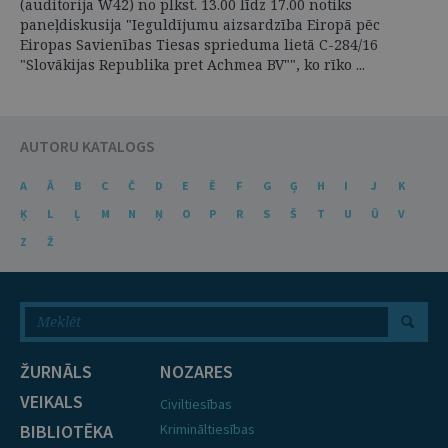
(auditorija W42) no plkst. 13.00 līdz 17.00 notiks
paneļdiskusija "Ieguldījumu aizsardzība Eiropā pēc
Eiropas Savienības Tiesas sprieduma lietā C-284/16
"Slovākijas Republika pret Achmea BV"", ko rīko ...
AUTORU KATALOGS
A
Ā
B
C
Č
D
E
Ē
F
G
Ģ
H
I
J
K
Ķ
L
Ļ
M
N
Ņ
O
P
R
S
Š
T
U
Ū
V
Z
Ž
ŽURNĀLS
NOZARES
VEIKALS
Civiltiesības
BIBLIOTĒKA
Krimināltiesības