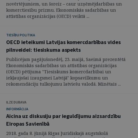
novērtējumiem, un šoreiz – caur uzņēmējdarbības un
komerctiesību prizmu. Ekonomiskās sadarbības un
attīstības organizācijas (OECD) veiktā ...
TIESĪBU POLITIKA
OECD ieteikumi Latvijas komercdarbības vides
pilnveidei: tiesiskuma aspekts
Publicējam pagājušonedēļ, 23. maijā, Saeimā prezentētā
Ekonomiskās sadarbības un attīstības organizācijas
(OECD) pētījuma "Tiesiskums komercdarbībai un
iekļaujošai izaugsmei Latvijā" kopsavilkumu un
rekomendāciju tulkojumu latviešu valodā. Minētais ...
ILZE DUBAVA
INFORMĀCIJA
Aicina uz diskusiju par ieguldījumu aizsardzību
Eiropas Savienībā
2018. gada 8. jūnijā Rīgas Juridiskajā augstskolā