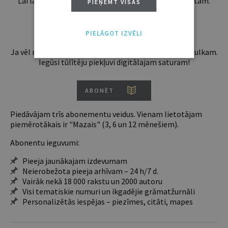
Lai lasītu šo rakstu tālāk, Tev jābūt žurnāla abonentam.
PIEŅEMT VISAS
Esošos abonentus lūdzam autorizēties:
PIELĀGOT IZVĒLI
Ja vēl neesi abonents, aicinām pievienoties lasītāju pulkam.
Iegūsi tūlītēju piekļuvi digitālajam saturam!
ABONĒT
Piedāvājam trīs abonementu veidus. Vienam lietotājam
piemērotākais ir "Mazais" (3, 6 un 12 mēnešiem).
Abonentu ieguvumi:
Pieeja jaunākajam izdevumam
Neierobežota pieeja arhīvam – 24 h/7 d.
Vairāk nekā 18 000 rakstu un 2000 autoru
Visi tematiskie numuri un ikgadējie grāmatžurnāli
Personalizētās iespējas – piezīmes, citāti, mapes