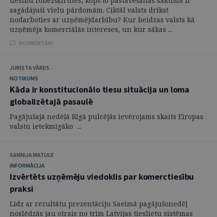
tiesību robežšķirtnes, kopš to pastāvēšanas sākuma ir
sagādājuši vielu pārdomām. Ciktāl valsts drīkst
nodarboties ar uzņēmējdarbību? Kur beidzas valsts kā
uzņēmēja komerciālās intereses, un kur sākas ...
4 KOMENTĀRI
JURISTA VĀRDS
NOTIKUMS
Kāda ir konstitucionālo tiesu situācija un loma
globalizētajā pasaulē
Pagājušajā nedēļā Rīgā pulcējās ievērojams skaits Eiropas
valstu ietekmīgāko ...
SANNIJA MATULE
INFORMĀCIJA
Izvērtēts uzņēmēju viedoklis par komerctiesību
praksi
Līdz ar rezultātu prezentāciju Saeimā pagājušonedēļ
noslēdzās jau otrais no trim Latvijas tieslietu sistēmas