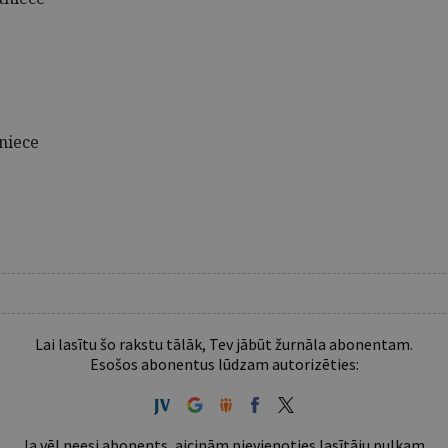
tniece
Lai lasītu šo rakstu tālāk, Tev jābūt žurnāla abonentam.
Esošos abonentus lūdzam autorizēties:
Ja vēl neesi abonents, aicinām pievienoties lasītāju pulkam.