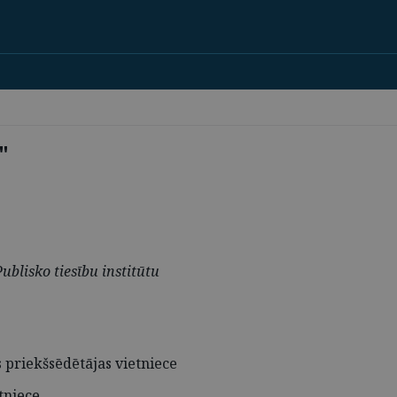
A"
ublisko tiesību institūtu
s priekšsēdētājas vietniece
tniece