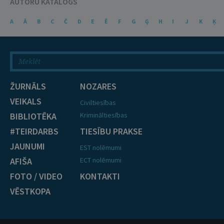
AUTORU KATALOGS
A
Ā
B
C
Č
D
E
Ē
F
G
Ģ
H
I
J
K
Ķ
ŽURNĀLS
NOZARES
VEIKALS
Civiltiesības
BIBLIOTĒKA
Krimināltiesības
#TEIRDARBS
TIESĪBU PRAKSE
JAUNUMI
EST nolēmumi
AFIŠA
ECT nolēmumi
FOTO / VIDEO
KONTAKTI
VĒSTKOPA