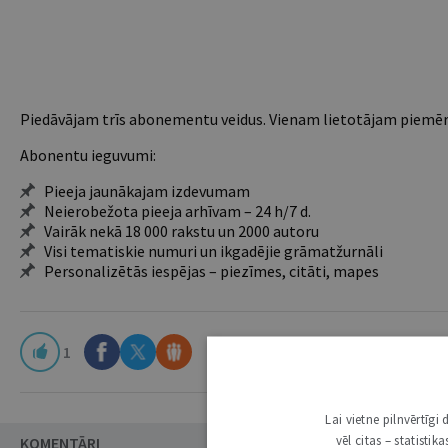
Piedāvājam trīs abonementu veidus. Vienam lietotājam piemēro
Abonentu ieguvumi:
Pieeja jaunākajam izdevumam
Neierobežota pieeja arhīvam – 24 h/7 d.
Vairāk nekā 18 000 rakstu un 2000 autoru
Visi tematiskie numuri un ikgadējie grāmatžurnāli
Personalizētās iespējas – piezīmes, citāti, mapes
1
Lai vietne pilnvērtīg
vēl citas – statisti
KOMENTĀRI