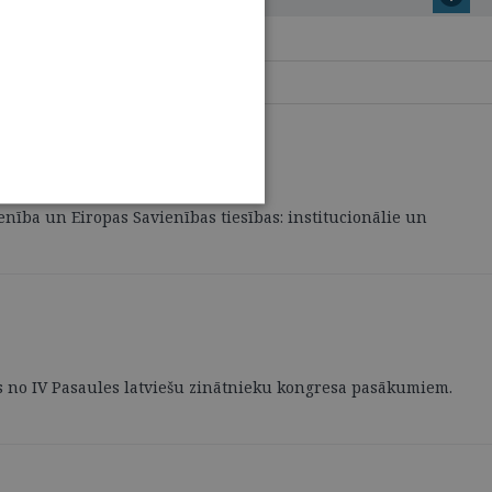
ienība un Eiropas Savienības tiesības: institucionālie un
iens no IV Pasaules latviešu zinātnieku kongresa pasākumiem.