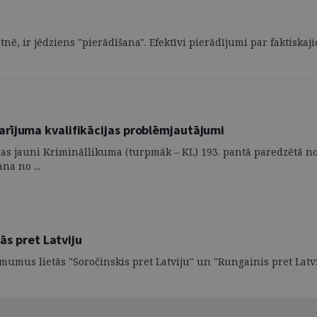
tnē, ir jēdziens "pierādīšana". Efektīvi pierādījumi par faktiska
rījuma kvalifikācijas problēmjautājumi
as jauni Krimināllikuma (turpmāk – KL) 193. pantā paredzētā noz
na no ...
ās pret Latviju
ēmumus lietās "Soročinskis pret Latviju" un "Rungainis pret Latvi