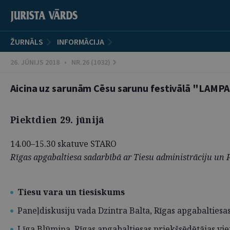
ŽURNĀLS
INFORMĀCIJA
26. JŪNIJS 2018 • NR.26 (1032)
Aicina uz sarunām Cēsu sarunu festivālā "LAMP
Piektdien 29. jūnijā
14.00–15.30 skatuve STARO
Rīgas apgabaltiesa sadarbībā ar Tiesu administrāciju un P
Tiesu vara un tiesiskums
Paneļdiskusiju vada Dzintra Balta, Rīgas apgabaltiesa
Līga Blūmiņa, Rīgas apgabaltiesas priekšsēdētājas vie