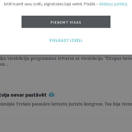
brīdī mainīt savu izvēli, atgriežoties šajā vietnē. Plašāk –
sīkdatņu politikā
.
PIEŅEMT VISAS
PIELĀGOT IZVĒLI
u izvēle
ēmiķu vieslekciju programmas ietvaros ar vieslekciju "Eiropas Sav
s ...
tvija nevar pastāvēt
orisinājās Trešais pasaules latviešu juristu kongress. Tas bija v