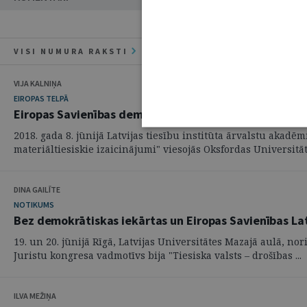
VISI NUMURA RAKSTI
VIJA KALNIŅA
EIROPAS TELPĀ
Eiropas Savienības demokrātijas deficīts ir dalībvalst
2018. gada 8. jūnijā Latvijas tiesību institūta ārvalstu akad
materiāltiesiskie izaicinājumi" viesojās Oksfordas Universitāte
DINA GAILĪTE
NOTIKUMS
Bez demokrātiskas iekārtas un Eiropas Savienības La
19. un 20. jūnijā Rīgā, Latvijas Universitātes Mazajā aulā, n
Juristu kongresa vadmotīvs bija "Tiesiska valsts – drošības ...
ILVA MEŽIŅA