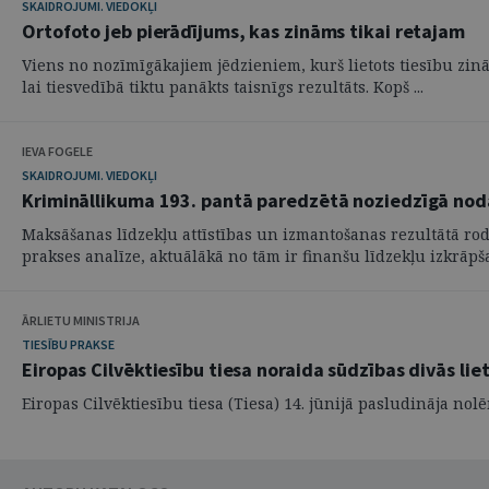
SKAIDROJUMI. VIEDOKĻI
Ortofoto jeb pierādījums, kas zināms tikai retajam
Viens no nozīmīgākajiem jēdzieniem, kurš lietots tiesību zinā
lai tiesvedībā tiktu panākts taisnīgs rezultāts. Kopš ...
IEVA FOGELE
SKAIDROJUMI. VIEDOKĻI
Krimināllikuma 193. pantā paredzētā noziedzīgā noda
Maksāšanas līdzekļu attīstības un izmantošanas rezultātā rod
prakses analīze, aktuālākā no tām ir finanšu līdzekļu izkrāpša
ĀRLIETU MINISTRIJA
TIESĪBU PRAKSE
Eiropas Cilvēktiesību tiesa noraida sūdzības divās liet
Eiropas Cilvēktiesību tiesa (Tiesa) 14. jūnijā pasludināja nol