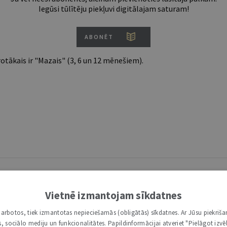
Iegūsi tūlītēju piekļuvi digitālajam saturam!
ABONĒT
tākais ir "Mazais" (3, 6 un 12 mēnešiem).
Vietnē izmantojam sīkdatnes
i darbotos, tiek izmantotas nepieciešamās (obligātās) sīkdatnes. Ar Jūsu piekriša
kas, sociālo mediju un funkcionalitātes. Papildinformācijai atveriet "Pielāgot izvēl