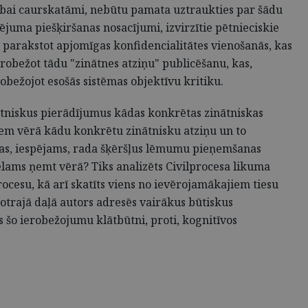
drībai caurskatāmi, nebūtu pamata uztraukties par šādu
uma piešķiršanas nosacījumi, izvirzītie pētnieciskie
em parakstot apjomīgas konfidencialitātes vienošanās, kas
robežot tādu "zinātnes atziņu" publicēšanu, kas,
bežojot esošās sistēmas objektīvu kritiku.
nātniskus pierādījumus kādas konkrētas zinātniskas
ņem vērā kādu konkrētu zinātnisku atziņu un to
kas, iespējams, rada šķēršļus lēmumu pieņemšanas
ēlams ņemt vērā? Tiks analizēts Civilprocesa likuma
cesu, kā arī skatīts viens no ievērojamākajiem tiesu
otrajā daļā autors adresēs vairākus būtiskus
šo ierobežojumu klātbūtni, proti, kognitīvos