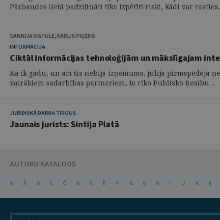
Pārbaudes lietā padziļināti tika izpētīti riski, kādi var rasties, 
SANNIJA MATULE, KĀRLIS PIĢĒNS
INFORMĀCIJA
Ciktāl informācijas tehnoloģijām un mākslīgajam inte
Kā ik gadu, un arī šis nebija izņēmums, jūlija pirmspēdējā ne
vairākiem sadarbības partneriem, to rīko Publisko tiesību ...
JURIDISKĀ DARBA TIRGUS
Jaunais jurists: Sintija Platā
AUTORU KATALOGS
A
Ā
B
C
Č
D
E
Ē
F
G
Ģ
H
I
J
K
Ķ