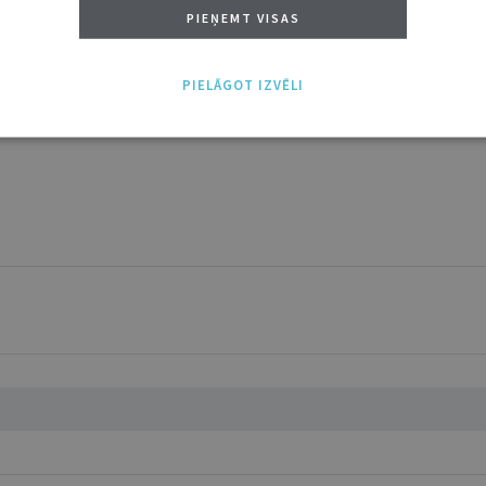
ABONĒT
PIEŅEMT VISAS
tākais ir "Mazais" (3, 6 un 12 mēnešiem).
PIELĀGOT IZVĒLI