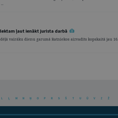
...
lektam ļaut ienākt jurista darbā
dēļā vairāku dienu garumā Ratniekos aizvadīts kopskaitā jau 16.
L
Ļ
M
N
Ņ
O
P
R
S
Š
T
U
Ū
V
Z
Ž