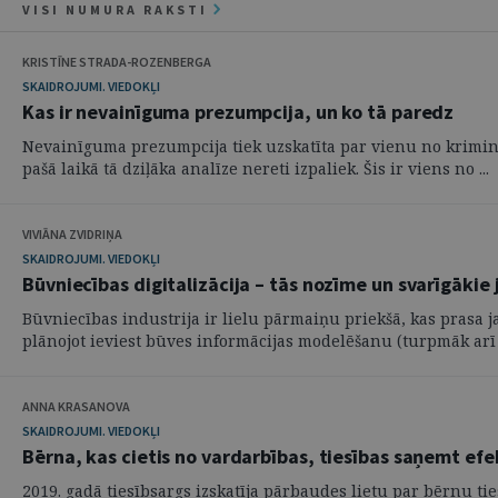
VISI NUMURA RAKSTI
KRISTĪNE STRADA-ROZENBERGA
SKAIDROJUMI. VIEDOKĻI
Kas ir nevainīguma prezumpcija, un ko tā paredz
Nevainīguma prezumpcija tiek uzskatīta par vienu no kriminā
pašā laikā tā dziļāka analīze nereti izpaliek. Šis ir viens no ...
VIVIĀNA ZVIDRIŅA
SKAIDROJUMI. VIEDOKĻI
Būvniecības digitalizācija – tās nozīme un svarīgākie 
Būvniecības industrija ir lielu pārmaiņu priekšā, kas prasa
plānojot ieviest būves informācijas modelēšanu (turpmāk arī –
ANNA KRASANOVA
SKAIDROJUMI. VIEDOKĻI
Bērna, kas cietis no vardarbības, tiesības saņemt efek
2019. gadā tiesībsargs izskatīja pārbaudes lietu par bērnu ti