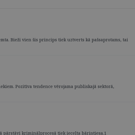
. Bieži vien šis princips tiek uztverts kā pašsaprotams, tai
ekiem. Pozitīva tendence vērojama publiskajā sektorā,
 pārstāvi kriminālprocesā tiek iecelta bāriņtiesa.1