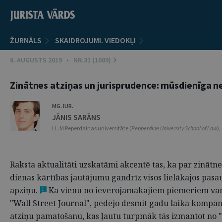
ŽURNĀLS
SKAIDROJUMI. VIEDOKĻI
6. AUGUSTS 2019 • NR.31 (1089)
Zinātnes atziņas un jurisprudence: mūsdienīga n
MG. IUR.
JĀNIS SARĀNS
LL.M Peperdainas universitāte (
Pepperdine University School of Law
)
Raksta aktualitāti uzskatāmi akcentē tas, ka par zinātne
dienas kārtības jautājumu gandrīz visos lielākajos pasa
apziņu.
Kā vienu no ievērojamākajiem piemēriem var mi
1
"Wall Street Journal", pēdējo desmit gadu laikā kompānij
atziņu pamatošanu, kas ļautu turpmāk tās izmantot no "G