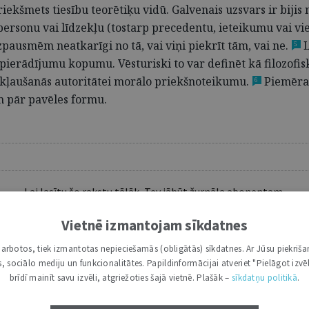
priekšmets tiesību teorētiķu vidū. Galvenais uzsvars ir bij
 personu vai līdzekļu (tostarp precedentu, ieteikumu vai vi
pausmēm neatkarīgi no tā, vai viņi piekrīt tām, vai ne.
L
5
pierādījumu kopumu. Vēsturiski to var definēt kā filozofisk
akļaušanās autoritātei morālo priekšnoteikumu.
Piemēram
6
 pār pavēles formu.
Lai lasītu šo rakstu tālāk, Tev jābūt žurnāla abonentam.
Esošos abonentus lūdzam autorizēties:
Vietnē izmantojam sīkdatnes
i darbotos, tiek izmantotas nepieciešamās (obligātās) sīkdatnes. Ar Jūsu piekriša
Ja vēl neesi abonents, aicinām pievienoties lasītāju pulkam.
kas, sociālo mediju un funkcionalitātes. Papildinformācijai atveriet "Pielāgot izvēl
Iegūsi tūlītēju piekļuvi digitālajam saturam!
brīdī mainīt savu izvēli, atgriežoties šajā vietnē. Plašāk –
sīkdatņu politikā
.