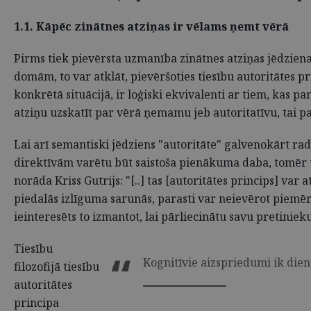
1.1. Kāpēc zinātnes atziņas ir vēlams ņemt vērā
Pirms tiek pievērsta uzmanība zinātnes atziņas jēdziena 
domām, to var atklāt, pievēršoties tiesību autoritātes p
konkrētā situācijā, ir loģiski ekvivalenti ar tiem, kas 
atziņu uzskatīt par vērā ņemamu jeb autoritatīvu, tai pa
Lai arī semantiski jēdziens "autoritāte" galvenokārt r
direktīvām varētu būt saistoša pienākuma daba, tomēr ta
norāda Kriss Gutrijs: "[..] tas [autoritātes princips] var
piedalās izlīguma sarunās, parasti var neievērot piemēr
ieinteresēts to izmantot, lai pārliecinātu savu pretiniek
Tiesību
Kognitīvie aizspriedumi ik die
filozofijā tiesību
autoritātes
principa