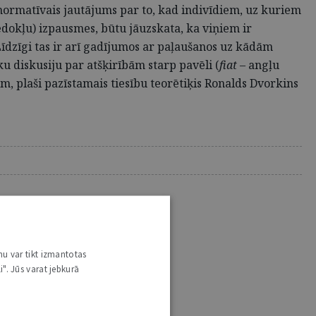
is normatīvais jautājums par to, kad indivīdiem, uz kuriem
edokļu) izpausmes, būtu jāuzskata, ka viņiem ir
īdzīgi tas ir arī gadījumos ar paļaušanos uz kādām
u diskusiju par atšķirībām starp pavēli (
fiat
– angļu
, plaši pazīstamais tiesību teorētiķis Ronalds Dvorkins
nu var tikt izmantotas
i". Jūs varat jebkurā