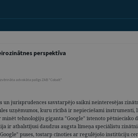
eirozinātnes perspektīva
, zvērināta advokāta palīgs ZAB "Cobalt"
s un jurisprudences savstarpējo saikni neinteresējas zinātn
ules uzņēmumos, kuru rīcībā ir nepieciešami instrumenti, la
nēt tehnoloģiju giganta "Google" īstenoto pētniecisko dar
a ir atbalstījusi daudzus augsta līmeņa speciālistu zinātn
oogle" puses, tostarp cīnoties ar regulējošo institūciju c