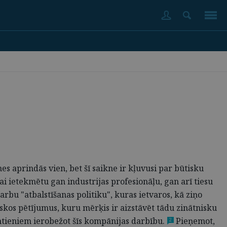
es aprindās vien, bet šī saikne ir kļuvusi par būtisku
i ietekmētu gan industrijas profesionāļu, gan arī tiesu
bu "atbalstīšanas politiku", kuras ietvaros, kā ziņo
iskos pētījumus, kuru mērķis ir aizstāvēt tādu zinātnisku
entieniem ierobežot šīs kompānijas darbību.
Pieņemot,
2