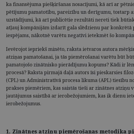
ka finansējuma piešķiršanas nosacījumi, kā arī ar pētni
pētījumu pamatotību, pareizību un derīgumu, tostarp ar
uzstādījumi, kā arī publicētie rezultāti nereti tiek būt
atļauj kompānijām izdarīt gala slēdzienu par konkrētā 
iespējams, nākotnē varētu negatīvi ietekmēt šo kompānij
Ievērojot iepriekš minēto, raksta ietvaros autora mērķi
atziņas pamatošanai, ja tās piemērošanai varētu būt bū
pamatojošo zinātnisko pierādījumu kopums? Kādi ir lēm
procesā? Raksta pirmajā daļā autors īsi pieskarsies fil
(CPL) un Administratīvā procesa likuma (APL) tiesību n
prakses piemēriem, kas saistās tieši ar zinātnes atziņ
jautājumus saistībā ar ierobežojumiem, kas ik dienu ie
ierobežojumus.
1. Zinātnes atziņu piemērošanas metodika p