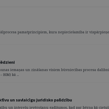
lprocesa pamatprincipiem, kura nepieciešamība ir vispārpieņemta
jēdzieni
 jaunas iemaņas un zināšanas visiem būvniecības procesa dalībni
 BIM) kā ...
tīvu un savlaicīgu juridisko palīdzību
esību un interešu ievērošanu gadījumos, kad par bērna kā cietušā