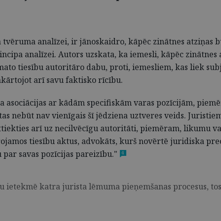
tvēruma analīzei, ir jānoskaidro, kāpēc zinātnes atziņas b
rincipa analīzei. Autors uzskata, ka iemesli, kāpēc zinātnes
pamato tiesību autoritāro dabu, proti, iemesliem, kas liek
kārtojot arī savu faktisko rīcību.
ada asociācijas ar kādām specifiskām varas pozīcijām, piem
s nebūt nav vienīgais šī jēdziena uztveres veids. Juristie
 attiekties arī uz necilvēcīgu autoritāti, piemēram, likumu 
ojamos tiesību aktus, advokāts, kurš novērtē juridiska pre
u par savas pozīcijas pareizību."
4
nu ietekmē katra jurista lēmuma pieņemšanas procesus, tos