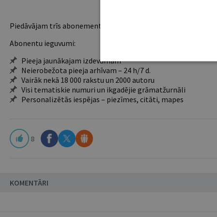
Piedāvājam trīs abonementu veidus. Vienam lietotājam piemēro
Abonentu ieguvumi:
Pieeja jaunākajam izdevumam
Neierobežota pieeja arhīvam – 24 h/7 d.
Vairāk nekā 18 000 rakstu un 2000 autoru
Visi tematiskie numuri un ikgadējie grāmatžurnāli
Personalizētās iespējas – piezīmes, citāti, mapes
8
KOMENTĀRI