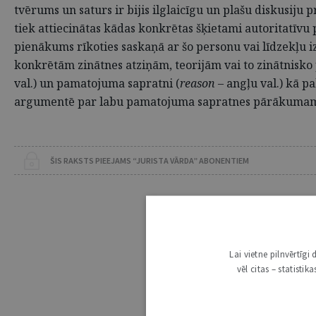
tvērums un saturs ir bijis ilglaicīgu un plašu diskusiju 
tiek attiecinātas kādas konkrētas šķietami autoritatīvu
pienākums rīkoties saskaņā ar šo personu vai līdzekļu iz
konkrētām zinātnes atziņām, teorijām vai to zinātnisko 
val.) un pamatojuma sapratni (
reason
– angļu val.) kā p
argumentē par labu pamatojuma sapratnes pārākumam
ŠIS RAKSTS PIEEJAMS “JURISTA VĀRDA” ABONENTIEM
Lai vietne pilnvērtīg
vēl citas – statisti