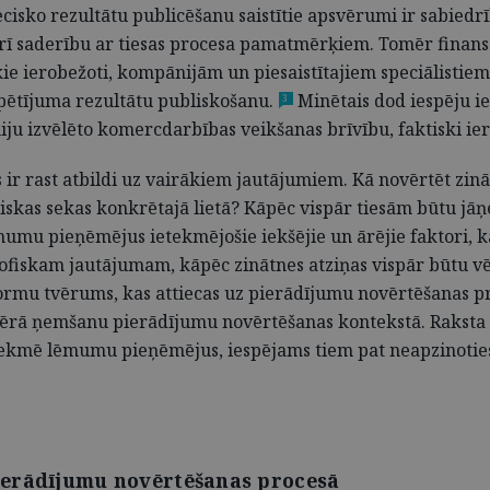
ecisko rezultātu publicēšanu saistītie apsvērumi ir sabie
ī saderību ar tiesas procesa pamatmērķiem. Tomēr finansēj
iskie ierobežoti, kompānijām un piesaistītajiem speciālisti
pētījuma rezultātu publiskošanu.
Minētais dod iespēju ie
3
u izvēlēto komercdarbības veikšanas brīvību, faktiski iero
s ir rast atbildi uz vairākiem jautājumiem. Kā novērtēt zi
tiskas sekas konkrētajā lietā? Kāpēc vispār tiesām būtu jā
umu pieņēmējus ietekmējošie iekšējie un ārējie faktori, 
ozofiskam jautājumam, kāpēc zinātnes atziņas vispār būtu v
ormu tvērums, kas attiecas uz pierādījumu novērtēšanas pro
u vērā ņemšanu pierādījumu novērtēšanas kontekstā. Raksta 
tekmē lēmumu pieņēmējus, iespējams tiem pat neapzinoties 
ierādījumu novērtēšanas procesā