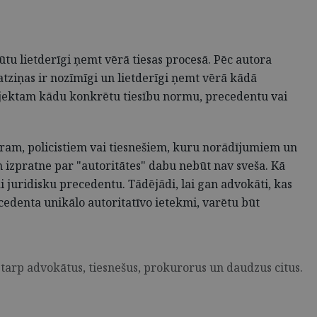
ūtu lietderīgi ņemt vērā tiesas procesā. Pēc autora
 atziņas ir nozīmīgi un lietderīgi ņemt vērā kādā
 subjektam kādu konkrētu tiesību normu, precedentu vai
ēram, policistiem vai tiesnešiem, kuru norādījumiem un
m izpratne par "autoritātes" dabu nebūt nav sveša. Kā
vai juridisku precedentu. Tādējādi, lai gan advokāti, kas
cedenta unikālo autoritatīvo ietekmi, varētu būt
tarp advokātus, tiesnešus, prokurorus un daudzus citus.