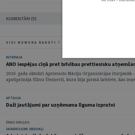
KOMENTĀRI (5)
VISI NUMURA RAKSTI
INTERVIJA
ANO iespējas cīņā pret brīvības prettiesisku atņemša
2016. gada oktobrī Apvienoto Nāciju Organizācijas (turpmāk
apstiprināja Elīnu Šteinerti, kura bija pirmā latviete, kas ieņe
APTAUJA
Daži jautājumi par uzņēmuma līguma izpratni
ĒRIKS SMUĻKO
SKAIDROJUMI. VIEDOKĻI