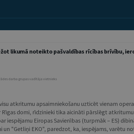
žot likumā noteikto pašvaldības rīcības brīvību, i
strādes darba grupas vadītāja vietnieks
isu atkritumu apsaimniekošanu uzticēt vienam opera
 Rīgas domi, rīdzinieki tika aicināti pārslēgt atkrit
 par iespējamu Eiropas Savienības (turpmāk – ES) di
 un "Getliņi EKO", paredzot, ka, iespējams, varētu n