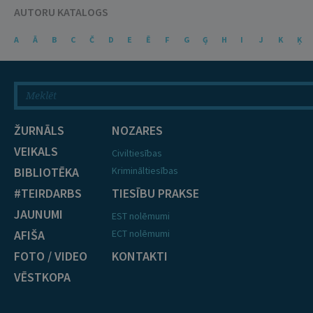
AUTORU KATALOGS
A
Ā
B
C
Č
D
E
Ē
F
G
Ģ
H
I
J
K
Ķ
ŽURNĀLS
NOZARES
VEIKALS
Civiltiesības
BIBLIOTĒKA
Krimināltiesības
#TEIRDARBS
TIESĪBU PRAKSE
JAUNUMI
EST nolēmumi
AFIŠA
ECT nolēmumi
FOTO / VIDEO
KONTAKTI
VĒSTKOPA