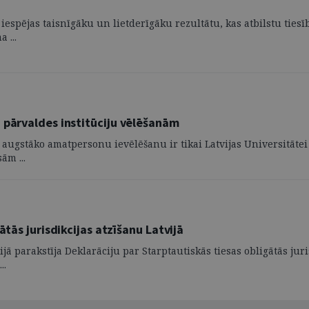
u
espējas taisnīgāku un lietderīgāku rezultātu, kas atbilstu tiesī
 ...
 pārvaldes institūciju vēlēšanām
augstāko amatpersonu ievēlēšanu ir tikai Latvijas Universitātei 
ām ...
ātās jurisdikcijas atzīšanu Latvijā
jā parakstīja Deklarāciju par Starptautiskās tiesas obligātās juri
..