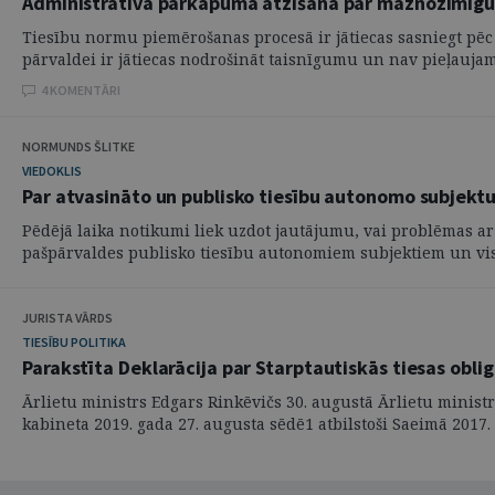
Administratīvā pārkāpuma atzīšana par maznozīmīg
Tiesību normu piemērošanas procesā ir jātiecas sasniegt pēc i
pārvaldei ir jātiecas nodrošināt taisnīgumu un nav pieļaujama
4 KOMENTĀRI
NORMUNDS ŠLITKE
VIEDOKLIS
Par atvasināto un publisko tiesību autonomo subjektu
Pēdējā laika notikumi liek uzdot jautājumu, vai problēmas ar 
pašpārvaldes publisko tiesību autonomiem subjektiem un vis
JURISTA VĀRDS
TIESĪBU POLITIKA
Parakstīta Deklarācija par Starptautiskās tiesas oblig
Ārlietu ministrs Edgars Rinkēvičs 30. augustā Ārlietu ministri
kabineta 2019. gada 27. augusta sēdē1 atbilstoši Saeimā 2017. .