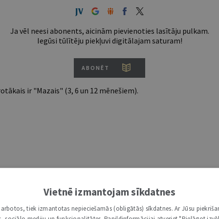
Ja vēl neesi abonents, aicinām pievienoties lasītāju pulkam.
Iegūsi tūlītēju piekļuvi digitālajam saturam!
ABONĒT
tākais ir "Mazais" (3, 6 un 12 mēnešiem).
Vietnē izmantojam sīkdatnes
i darbotos, tiek izmantotas nepieciešamās (obligātās) sīkdatnes. Ar Jūsu piekriša
kas, sociālo mediju un funkcionalitātes. Papildinformācijai atveriet "Pielāgot izvēl