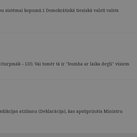
bu sistēmai kopumā.1 Demokrātiskā tiesiskā valstī valsts
(turpmāk – LU). Vai tomēr tā ir "bumba ar laika degli" visiem
sdikcijas atzīšanu (Deklarācija), kas apstiprināta Ministru