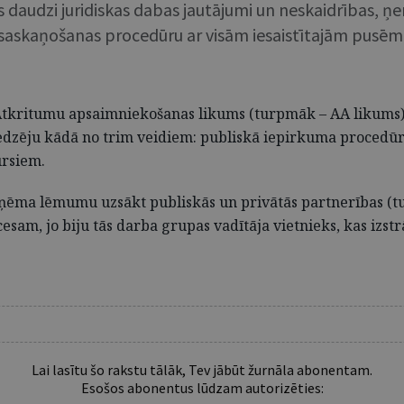
 daudzi juridiskas dabas jautājumi un neskaidrības, ņ
 saskaņošanas procedūru ar visām iesaistītajām pusēm
kritumu apsaimniekošanas likums (turpmāk – AA likums). Ta
zēju kādā no trim veidiem: publiskā iepirkuma procedūrā
ursiem.
eņēma lēmumu uzsākt publiskās un privātās partnerības (
cesam, jo biju tās darba grupas vadītāja vietnieks, kas izs
Lai lasītu šo rakstu tālāk, Tev jābūt žurnāla abonentam.
Esošos abonentus lūdzam autorizēties: