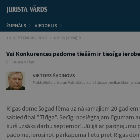
ŽURNĀLS
VIEDOKLIS
10. SEPTEMBRIS 2019 • NR.36 (1094)
Vai Konkurences padome tiešām ir tiesīga ierobe
5 KOMENTĀRI
VIKTORS ŠADINOVS
Praktizējošs jurists un Publiskās un privātās partnerības likuma iz
Rīgas dome šogad lēma uz nākamajiem 20 gadiem v
sabiedrībai "Tīrīga". Secīgi noslēgtajam līgumam ar
kurš uzsāks darbu septembrī. Jūlijā ar paziņojumu
padome, ierosinot pārkāpuma lietu pret Rīgas domi