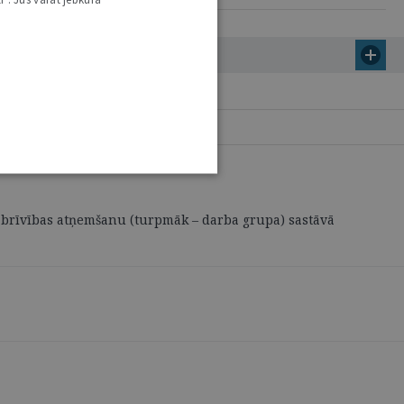
 brīvības atņemšanu (turpmāk – darba grupa) sastāvā