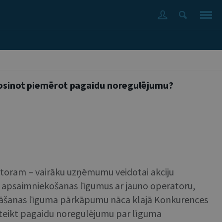
erosinot piemērot pagaidu noregulējumu?
toram – vairāku uzņēmumu veidotai akciju
umu apsaimniekošanas līgumus ar jauno operatoru,
bināšanas līguma pārkāpumu nāca klajā Konkurences
oteikt pagaidu noregulējumu par līguma