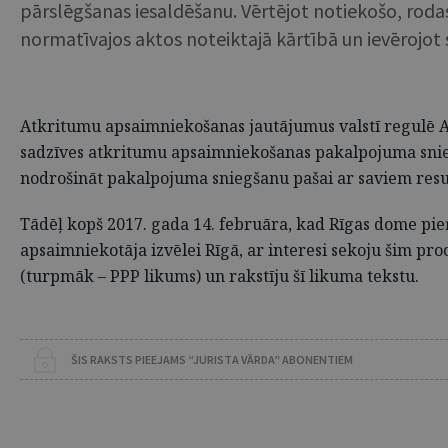
pārslēgšanas iesaldēšanu. Vērtējot notiekošo, rodas
normatīvajos aktos noteiktajā kārtībā un ievērojot
Atkritumu apsaimniekošanas jautājumus valstī regulē At
sadzīves atkritumu apsaimniekošanas pakalpojuma snied
nodrošināt pakalpojuma sniegšanu pašai ar saviem res
Tādēļ kopš 2017. gada 14. februāra, kad Rīgas dome pi
apsaimniekotāja izvēlei Rīgā, ar interesi sekoju šim pro
(turpmāk – PPP likums) un rakstīju šī likuma tekstu.
ŠIS RAKSTS PIEEJAMS “JURISTA VĀRDA” ABONENTIEM