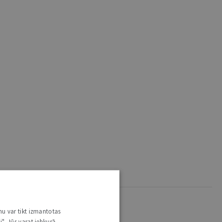
nu var tikt izmantotas
i". Jūs varat jebkurā