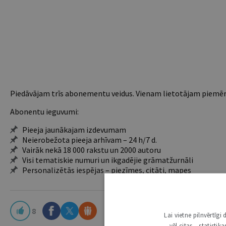
Piedāvājam trīs abonementu veidus. Vienam lietotājam piemēro
Abonentu ieguvumi:
Pieeja jaunākajam izdevumam
Neierobežota pieeja arhīvam – 24 h/7 d.
Vairāk nekā 18 000 rakstu un 2000 autoru
Visi tematiskie numuri un ikgadējie grāmatžurnāli
Personalizētās iespējas – piezīmes, citāti, mapes
8
Lai vietne pilnvērtīg
vēl citas – statisti