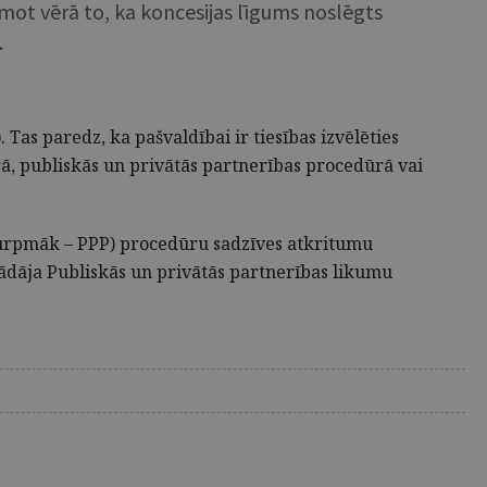
emot vērā to, ka koncesijas līgums noslēgts
.
s paredz, ka pašvaldībai ir tiesības izvēlēties
, publiskās un privātās partnerības procedūrā vai
turpmāk – PPP) procedūru sadzīves atkritumu
trādāja Publiskās un privātās partnerības likumu