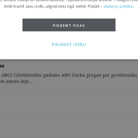
brīdī mainīt savu izvēli, atgriežoties šajā vietnē. Plašāk –
sīkdatņu politikā
.
PIEŅEMT VISAS
PIELĀGOT IZVĒLI
nu
 – ANO) Cilvēktiesību padome ANO Darba grupas par prettiesisku
m amatu šajā ...