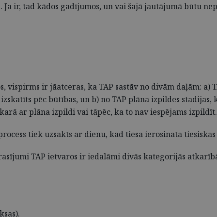
ma. Ja ir, tad kādos gadījumos, un vai šajā jautājumā būtu
, vispirms ir jāatceras, ka TAP sastāv no divām daļām: a) TA
izskatīts pēc būtības, un b) no TAP plāna izpildes stadijas, 
karā ar plāna izpildi vai tāpēc, ka to nav iespējams izpildīt.
rocess tiek uzsākts ar dienu, kad tiesā ierosināta tiesiskās
 prasījumi TAP ietvaros ir iedalāmi divās kategorijās atkar
ksas).