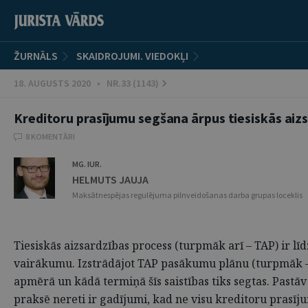
ŽURNĀLS
SKAIDROJUMI. VIEDOKĻI
18. AUGUSTS 2020 • NR.33 (1143)
Kreditoru prasījumu segšana ārpus tiesiskās ai
8 KOMENTĀRI
MG. IUR.
HELMUTS JAUJA
Maksātnespējas regulējuma pilnveidošanas darba grupas loceklis
Tiesiskās aizsardzības process (turpmāk arī – TAP) ir 
vairākumu. Izstrādājot TAP pasākumu plānu (turpmāk – TA
apmērā un kādā termiņā šīs saistības tiks segtas. Pastāv 
praksē nereti ir gadījumi, kad ne visu kreditoru prasīju