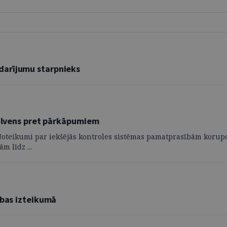
darījumu starpnieks
pilvens pret pārkāpumiem
Noteikumi par iekšējās kontroles sistēmas pamatprasībām korupc
m līdz ...
ibas izteikumā