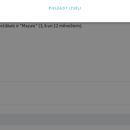
PIELĀGOT IZVĒLI
ABONĒT
tākais ir "Mazais" (3, 6 un 12 mēnešiem).