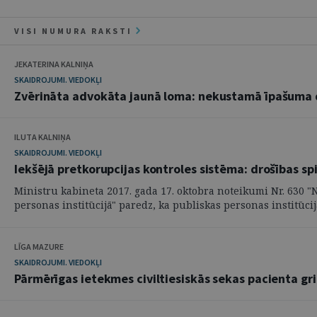
VISI NUMURA RAKSTI
JEKATERINA KALNIŅA
SKAIDROJUMI. VIEDOKĻI
Zvērināta advokāta jaunā loma: nekustamā īpašuma 
ILUTA KALNIŅA
SKAIDROJUMI. VIEDOKĻI
Iekšējā pretkorupcijas kontroles sistēma: drošības s
Ministru kabineta 2017. gada 17. oktobra noteikumi Nr. 630 "
personas institūcijā" paredz, ka publiskas personas institūcijā
LĪGA MAZURE
SKAIDROJUMI. VIEDOKĻI
Pārmērīgas ietekmes civiltiesiskās sekas pacienta gr