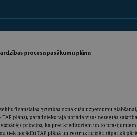
zsardzības procesa pasākumu plāna
līdzeklis finansiālās grūtībās nonākušu uzņēmumu glābšanai
P plāns), parādnieks tajā norāda visas nesegtās saistības u
vispārējs princips, ka pret kreditoriem un to prasījumiem j
mi tiek norādīti TAP plānā un restrukturizēti tāpat kā pār