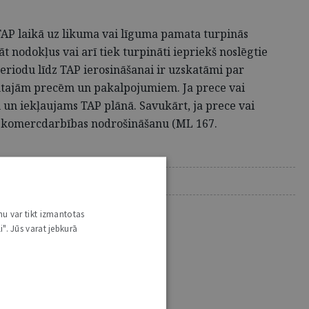
TAP laikā uz likuma vai līguma pamata turpinās
nodokļus vai arī tiek turpināti iepriekš noslēgtie
iodu līdz TAP ierosināšanai ir uzskatāmi par
mtajām precēm un pakalpojumiem. Ja prece vai
 un iekļaujams TAP plānā. Savukārt, ja prece vai
a komercdarbības nodrošināšanu (ML 167.
nu var tikt izmantotas
i". Jūs varat jebkurā