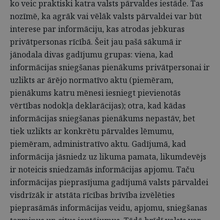
ko veic praktiski katra valsts pārvaldes iestāde. Tas
nozīmē, ka agrāk vai vēlāk valsts pārvaldei var būt
interese par informāciju, kas atrodas jebkuras
privātpersonas rīcībā. Šeit jau pašā sākumā ir
jānodala divas gadījumu grupas: viena, kad
informācijas sniegšanas pienākums privātpersonai ir
uzlikts ar ārējo normatīvo aktu (piemēram,
pienākums katru mēnesi iesniegt pievienotās
vērtības nodokļa deklarācijas); otra, kad kādas
informācijas sniegšanas pienākums nepastāv, bet
tiek uzlikts ar konkrētu pārvaldes lēmumu,
piemēram, administratīvo aktu. Gadījumā, kad
informācija jāsniedz uz likuma pamata, likumdevējs
ir noteicis sniedzamās informācijas apjomu. Taču
informācijas pieprasījuma gadījumā valsts pārvaldei
visdrīzāk ir atstāta rīcības brīvība izvēlēties
pieprasāmās informācijas veidu, apjomu, sniegšanas