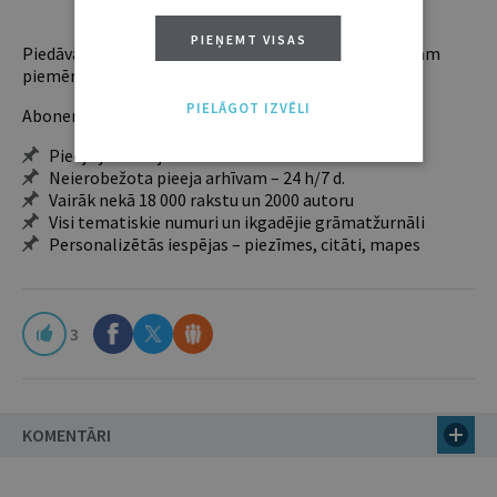
ABONĒT
PIEŅEMT VISAS
Piedāvājam trīs abonementu veidus. Vienam lietotājam
piemērotākais ir "Mazais" (3, 6 un 12 mēnešiem).
PIELĀGOT IZVĒLI
Abonentu ieguvumi:
Pieeja jaunākajam izdevumam
Neierobežota pieeja arhīvam – 24 h/7 d.
Vairāk nekā 18 000 rakstu un 2000 autoru
Visi tematiskie numuri un ikgadējie grāmatžurnāli
Personalizētās iespējas – piezīmes, citāti, mapes
3
KOMENTĀRI