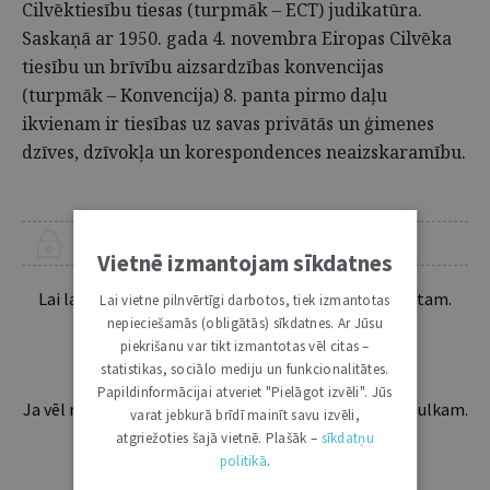
Cilvēktiesību tiesas (turpmāk – ECT) judikatūra.
Saskaņā ar 1950. gada 4. novembra Eiropas Cilvēka
tiesību un brīvību aizsardzības konvencijas
(turpmāk – Konvencija) 8. panta pirmo daļu
ikvienam ir tiesības uz savas privātās un ģimenes
dzīves, dzīvokļa un korespondences neaizskaramību.
ŠIS RAKSTS PIEEJAMS “JURISTA VĀRDA” ABONENTIEM
Vietnē izmantojam sīkdatnes
Lai lasītu šo rakstu tālāk, Tev jābūt žurnāla abonentam.
Lai vietne pilnvērtīgi darbotos, tiek izmantotas
Esošos abonentus lūdzam autorizēties:
nepieciešamās (obligātās) sīkdatnes. Ar Jūsu
piekrišanu var tikt izmantotas vēl citas –
statistikas, sociālo mediju un funkcionalitātes.
Papildinformācijai atveriet "Pielāgot izvēli". Jūs
Ja vēl neesi abonents, aicinām pievienoties lasītāju pulkam.
varat jebkurā brīdī mainīt savu izvēli,
Iegūsi tūlītēju piekļuvi digitālajam saturam!
atgriežoties šajā vietnē. Plašāk –
sīkdatņu
politikā
.