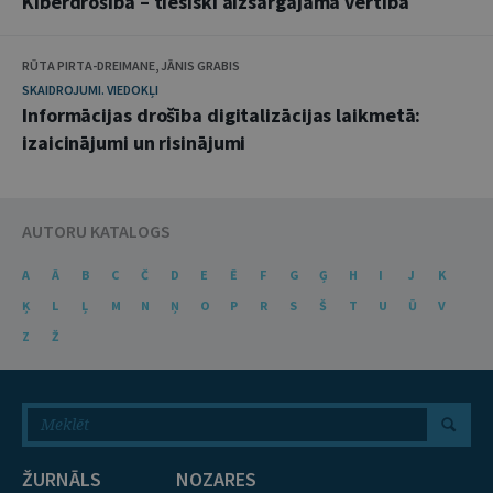
Kiberdrošība – tiesiski aizsargājama vērtība
RŪTA PIRTA-DREIMANE, JĀNIS GRABIS
SKAIDROJUMI. VIEDOKĻI
Informācijas drošība digitalizācijas laikmetā:
izaicinājumi un risinājumi
AUTORU KATALOGS
A
Ā
B
C
Č
D
E
Ē
F
G
Ģ
H
I
J
K
Ķ
L
Ļ
M
N
Ņ
O
P
R
S
Š
T
U
Ū
V
Z
Ž
ŽURNĀLS
NOZARES