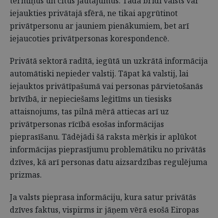
termiņus un citus jautājumus. Tādā brīdī valsts var
iejaukties privātajā sfērā, ne tikai apgrūtinot
privātpersonu ar jauniem pienākumiem, bet arī
iejaucoties privātpersonas korespondencē.
Privātā sektorā radītā, iegūtā un uzkrātā informācija
automātiski nepieder valstij. Tāpat kā valstij, lai
iejauktos privātīpašumā vai personas pārvietošanās
brīvībā, ir nepieciešams leģitīms un tiesisks
attaisnojums, tas pilnā mērā attiecas arī uz
privātpersonas rīcībā esošas informācijas
pieprasīšanu. Tādējādi šā raksta mērķis ir aplūkot
informācijas pieprasījumu problemātiku no privātās
dzīves, kā arī personas datu aizsardzības regulējuma
prizmas.
Ja valsts pieprasa informāciju, kura satur privātās
dzīves faktus, vispirms ir jāņem vērā esošā Eiropas