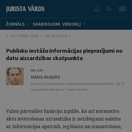
ŽURNĀLS
SKAIDROJUMI. VIEDOKĻI
6. OKTOBRIS 2020 • NR.40 (1150)
Publisko iestāžu informācijas pieprasījumi no
datu aizsardzības skatpunkta
MG. IUR.
MĀRIS RUĶERS
Latvijas Universitātes Juridiskās fakultātes pasniedzējs, SIA "E-
sabiedrības risinājumi" valdes loceklis
Valsts pārvaldes funkciju izpilde, kā arī normatīvo
aktu ievērošanas uzraudzība ir neizbēgami saistīta
ar informācijas apstrādi, iegūšanu un izmantošanu,