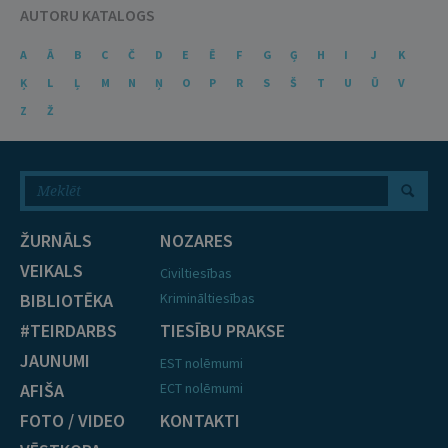
AUTORU KATALOGS
A
Ā
B
C
Č
D
E
Ē
F
G
Ģ
H
I
J
K
Ķ
L
Ļ
M
N
Ņ
O
P
R
S
Š
T
U
Ū
V
Z
Ž
ŽURNĀLS
NOZARES
VEIKALS
Civiltiesības
BIBLIOTĒKA
Krimināltiesības
#TEIRDARBS
TIESĪBU PRAKSE
JAUNUMI
EST nolēmumi
AFIŠA
ECT nolēmumi
FOTO / VIDEO
KONTAKTI