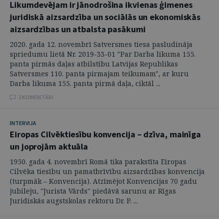
Likumdevējam ir jānodrošina ikvienas ģimenes
juridiskā aizsardzība un sociālās un ekonomiskās
aizsardzības un atbalsta pasākumi
2020. gada 12. novembrī Satversmes tiesa pasludināja
spriedumu lietā Nr. 2019-33-01 "Par Darba likuma 155.
panta pirmās daļas atbilstību Latvijas Republikas
Satversmes 110. panta pirmajam teikumam", ar kuru
Darba likuma 155. panta pirmā daļa, ciktāl ...
2 KOMENTĀRI
INTERVIJA
Eiropas Cilvēktiesību konvencija – dzīva, mainīga
un joprojām aktuāla
1950. gada 4. novembrī Romā tika parakstīta Eiropas
Cilvēka tiesību un pamatbrīvību aizsardzības konvencija
(turpmāk – Konvencija). Atzīmējot Konvencijas 70 gadu
jubileju, "Jurista Vārds" piedāvā sarunu ar Rīgas
Juridiskās augstskolas rektoru Dr. P. ...