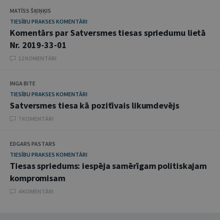
MATĪSS ŠĶIŅĶIS
TIESĪBU PRAKSES KOMENTĀRI
Komentārs par Satversmes tiesas spriedumu lietā
Nr. 2019-33-01
12 KOMENTĀRI
INGA BITE
TIESĪBU PRAKSES KOMENTĀRI
Satversmes tiesa kā pozitīvais likumdevējs
7 KOMENTĀRI
EDGARS PASTARS
TIESĪBU PRAKSES KOMENTĀRI
Tiesas spriedums: iespēja samērīgam politiskajam
kompromisam
4 KOMENTĀRI