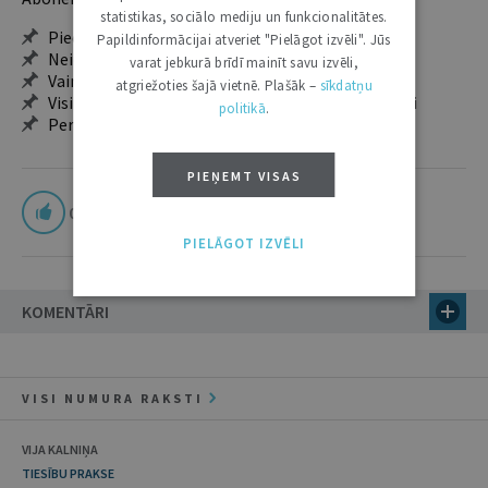
statistikas, sociālo mediju un funkcionalitātes.
Pieeja jaunākajam izdevumam
Papildinformācijai atveriet "Pielāgot izvēli". Jūs
Neierobežota pieeja arhīvam – 24 h/7 d.
varat jebkurā brīdī mainīt savu izvēli,
Vairāk nekā 18 000 rakstu un 2000 autoru
atgriežoties šajā vietnē. Plašāk –
sīkdatņu
Visi tematiskie numuri un ikgadējie grāmatžurnāli
politikā
.
Personalizētās iespējas – piezīmes, citāti, mapes
PIEŅEMT VISAS
0
PIELĀGOT IZVĒLI
KOMENTĀRI
VISI NUMURA RAKSTI
VIJA KALNIŅA
TIESĪBU PRAKSE