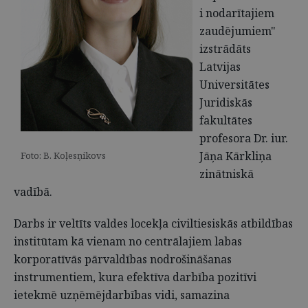
i nodarītajiem
zaudējumiem"
izstrādāts
Latvijas
Universitātes
Juridiskās
fakultātes
profesora Dr. iur.
Jāņa Kārkliņa
Foto: B. Koļesņikovs
zinātniskā
vadībā.
Darbs ir veltīts valdes locekļa civiltiesiskās atbildības
institūtam kā vienam no centrālajiem labas
korporatīvās pārvaldības nodrošināšanas
instrumentiem, kura efektīva darbība pozitīvi
ietekmē uzņēmējdarbības vidi, samazina