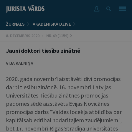
ŽURNĀLS
AKADĒMISKĀ DZĪVE
8. DECEMBRIS 2020 • NR.49 (1159)
Jauni doktori tiesību zinātnē
VIJA KALNIŅA
2020. gada novembrī aizstāvēti divi promocijas
darbi tiesību zinātnē. 16. novembrī Latvijas
Universitātes Tiesību zinātnes promocijas
padomes sēdē aizstāvēts Evijas Novicānes
promocijas darbs "Valdes locekļa atbildība par
kapitālsabiedrībai nodarītajiem zaudējumiem",
bet 17. novembrī Rīgas Stradiņa universitātes