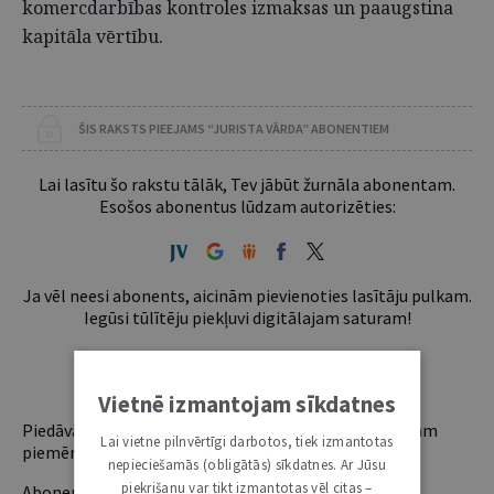
komercdarbības kontroles izmaksas un paaugstina
kapitāla vērtību.
ŠIS RAKSTS PIEEJAMS “JURISTA VĀRDA” ABONENTIEM
Lai lasītu šo rakstu tālāk, Tev jābūt žurnāla abonentam.
Esošos abonentus lūdzam autorizēties:
Ja vēl neesi abonents, aicinām pievienoties lasītāju pulkam.
Iegūsi tūlītēju piekļuvi digitālajam saturam!
ABONĒT
Vietnē izmantojam sīkdatnes
Piedāvājam trīs abonementu veidus. Vienam lietotājam
Lai vietne pilnvērtīgi darbotos, tiek izmantotas
piemērotākais ir "Mazais" (3, 6 un 12 mēnešiem).
nepieciešamās (obligātās) sīkdatnes. Ar Jūsu
piekrišanu var tikt izmantotas vēl citas –
Abonentu ieguvumi: