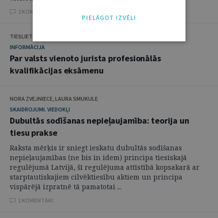
2 KOMENTĀRI
PIELĀGOT IZVĒLI
TIESLIETU MINISTRIJA
INFORMĀCIJA
Par valsts vienoto jurista profesionālās
kvalifikācijas eksāmenu
NORA ZVEJNIECE, LAURA SMUKULE
SKAIDROJUMI. VIEDOKĻI
Dubultās sodīšanas nepieļaujamība: teorija un
tiesu prakse
Raksta mērķis ir sniegt ieskatu dubultās sodīšanas
nepieļaujamības (ne bis in idem) principa tiesiskajā
regulējumā Latvijā, šī regulējuma attīstībā kopsakarā ar
starptautiskajiem cilvēktiesību aktiem un principa
vispārējā izpratnē tā pamatotai ...
1 KOMENTĀRI