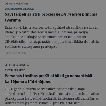
OSKARS KULMANIS
SKAIDROJUMI. VIEDOKĻI
Savstarpēji saistīti procesi
ne bis in idem
principa
tvērumā
Raksta mērķis ir koncentrēti aplūkot atsevišķus ne bis in
idem1 jeb dubultās sodīšanas aizlieguma principa
aspektus. Aplūkojot Satversmes tiesas un Eiropas
Cilvēktiesību tiesas paustās atziņas, tiks atklāta dubultās
sodīšanas aizlieguma principa ...
3 KOMENTĀRI
VIKTORIJA SOŅECA
TIESĪBU PRAKSE
Personas tiesības prasīt atbilstīgu nemantiskā
kaitējuma atlīdzinājumu
2021. gada 5. martā Satversmes tiesa pasludināja
spriedumu lietā "Par Kriminālprocesā un administratīvo
pārkāpumu lietvedībā nodarītā kaitējuma atlīdzināšanas
likuma pārejas noteikumu 2. punkta atbilstību