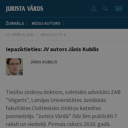
ŽURNĀLS
MŪSU AUTORS
13. APRĪLIS 2021 • NR.15 (1177)
Iepazīstieties: JV autors Jānis Kubilis
JĀNIS KUBILIS
Tiesību zinātņu doktors, zvērināts advokāts ZAB
"Vilgerts", Latvijas Universitātes Juridiskās
fakultātes Civiltiesisko zinātņu katedras
pasniedzējs. "Jurista Vārdā" līdz šim publicēti 7
raksti un viedokļi. Pirmais raksts: 2010. gadā.