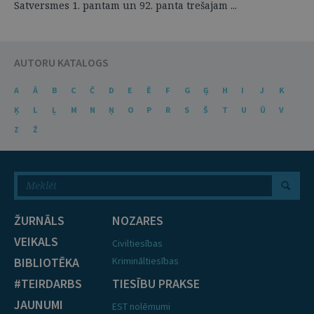
Satversmes 1. pantam un 92. panta trešajam ...
AUTORU KATALOGS
A
Ā
B
C
Č
D
E
Ē
F
G
Ģ
H
I
J
K
Ķ
L
Ļ
M
N
Ņ
O
P
R
S
Š
T
U
Ū
V
Z
Ž
ŽURNĀLS
NOZARES
VEIKALS
Civiltiesības
BIBLIOTĒKA
Krimināltiesības
#TEIRDARBS
TIESĪBU PRAKSE
JAUNUMI
EST nolēmumi