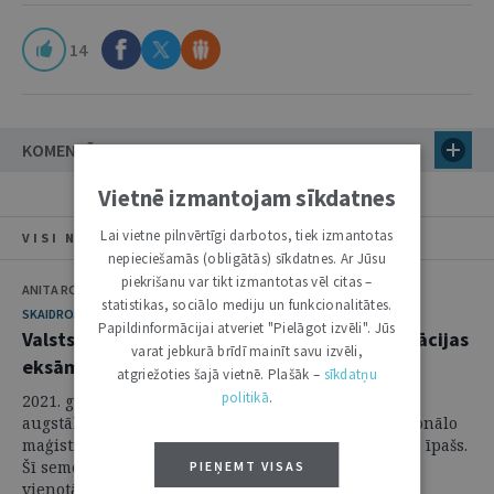
14
KOMENTĀRI
Vietnē izmantojam sīkdatnes
Lai vietne pilnvērtīgi darbotos, tiek izmantotas
VISI NUMURA RAKSTI
nepieciešamās (obligātās) sīkdatnes. Ar Jūsu
piekrišanu var tikt izmantotas vēl citas –
ANITA RODIŅA
statistikas, sociālo mediju un funkcionalitātes.
SKAIDROJUMI. VIEDOKĻI
Papildinformācijai atveriet "Pielāgot izvēli". Jūs
Valsts vienotais jurista profesionālās kvalifikācijas
varat jebkurā brīdī mainīt savu izvēli,
eksāmens tuvojas...
atgriežoties šajā vietnē. Plašāk –
sīkdatņu
politikā
.
2021. gada pavasara semestris visām tām Latvijas
augstākās izglītības institūcijām, kas īsteno profesionālo
maģistra studiju programmu "Tiesību zinātne", būs īpašs.
Šī semestra noslēgumā pirmo reizi ir plānota valsts
PIEŅEMT VISAS
vienotā jurista profesionālās ...