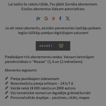
Lai lasītu šo rakstu tālāk, Tev jābūt žurnāla abonentam.
Esošos abonentus lūdzam autorizēties:
Ja vēl neesi abonents, aicinām pievienoties lasītāju pulkam.
Iegūsi tūlītēju piekļuvi digitālajam saturam!
ABONĒT
Piedāvājam trīs abonementu veidus. Vienam lietotājam
piemērotākais ir "Mazais" (3, 6 un 12 mēnešiem).
Abonentu ieguvumi:
Pieeja jaunākajam izdevumam
Neierobežota pieeja arhīvam – 24 h/7 d.
Vairāk nekā 18 000 rakstu un 2000 autoru
Visi tematiskie numuri un ikgadējie grāmatžurnāli
Personalizētās iespējas – piezīmes, citāti, mapes