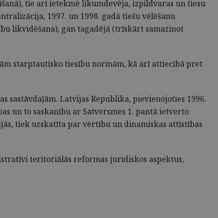
anā), tie arī ietekmē likumdevēja, izpildvaras un tiesu
tralizācija, 1997. un 1998. gadā tiešu vēlēšanu
bu likvidēšana), gan tagadējā (trīskārt samazinot
ošām starptautisko tiesību normām, kā arī attiecībā pret
as sastāvdaļām. Latvijas Republika, pievienojoties 1996.
ības un to saskanību ar Satversmes 1. pantā ietverto
jās, tiek uzskatīta par vērtību un dinamiskas attīstības
tratīvi teritoriālās reformas juridiskos aspektus,