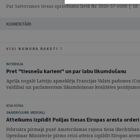
Par Satversmes tiesas spriedumu lietā Nr. 2020-37-0106 | 18
KOMENTĀRI
VISI NUMURA RAKSTI
INTERVIJA
Pret "tiesnešu kariem" un par labu likumdošanu
Aprīļa nogalē Latviju apmeklēja Francijas Valsts padomes (Co
valdībai un parlamentam likumdošanas kvalitātes jautājumos, 
IEVA HŪNA
SKAIDROJUMI. VIEDOKĻI
Atteikums izpildīt Polijas tiesas Eiropas aresta orderi
Februāra pirmajā pusē Amsterdamas rajona tiesa (Rechtsbank
Openbaar Ministerie pirmo reizi atteica izpildīt Eiropas aresta