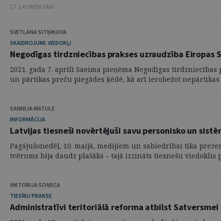
1 KOMENTĀRI
SVETLANA SITŅIKOVA
SKAIDROJUMI. VIEDOKĻI
Negodīgas tirdzniecības prakses uzraudzība Eiropas 
2021. gada 7. aprīlī Saeima pieņēma Negodīgas tirdzniecības 
un pārtikas preču piegādes ķēdē, kā arī ierobežot nepārtikas p
SANNIJA MATULE
INFORMĀCIJA
Latvijas tiesneši novērtējuši savu personisko un sist
Pagājušonedēļ, 10. maijā, medijiem un sabiedrībai tika prezent
tvērums bija daudz plašāks – tajā izzināts tiesnešu viedoklis pa
VIKTORIJA SOŅECA
TIESĪBU PRAKSE
Administratīvi teritoriālā reforma atbilst Satversmei