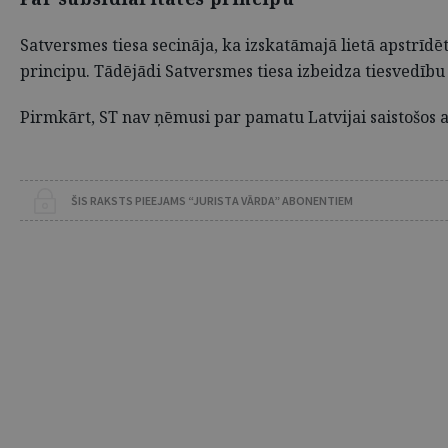
Satversmes tiesa secināja, ka izskatāmajā lietā apstrīdē
principu. Tādējādi Satversmes tiesa izbeidza tiesvedību d
Pirmkārt, ST nav ņēmusi par pamatu Latvijai saistošos an
ŠIS RAKSTS PIEEJAMS “JURISTA VĀRDA” ABONENTIEM