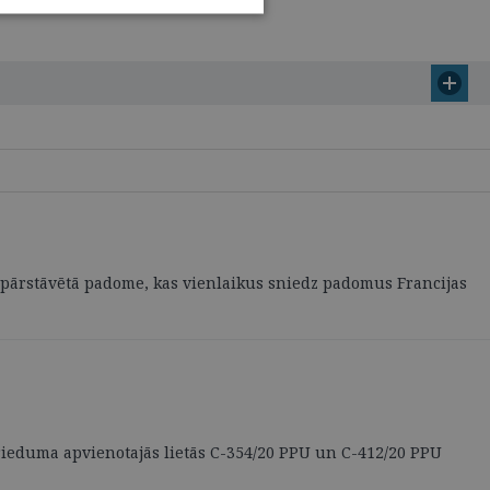
a pārstāvētā padome, kas vienlaikus sniedz padomus Francijas
ieduma apvienotajās lietās C-354/20 PPU un C-412/20 PPU