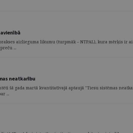
Savienībā
prakses aizlieguma likumu (turpmāk – NTPAL), kura mērķis ir ai
reču ...
ēmas neatkarību
ēti šā gada martā kvantitatīvajā aptaujā "Tiesu sistēmas neatkarī
r ...