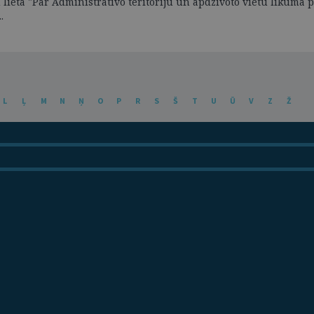
ietā "Par Administratīvo teritoriju un apdzīvoto vietu likuma pi
.
L
Ļ
M
N
Ņ
O
P
R
S
Š
T
U
Ū
V
Z
Ž