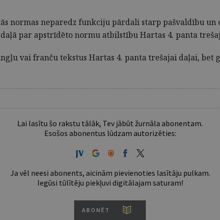
tās normas neparedz funkciju pārdali starp pašvaldību un ce
aļā par apstrīdēto normu atbilstību Hartas 4. panta trešajai
gļu vai franču tekstus Hartas 4. panta trešajai daļai, bet
Lai lasītu šo rakstu tālāk, Tev jābūt žurnāla abonentam.
Esošos abonentus lūdzam autorizēties:
Ja vēl neesi abonents, aicinām pievienoties lasītāju pulkam.
Iegūsi tūlītēju piekļuvi digitālajam saturam!
ABONĒT