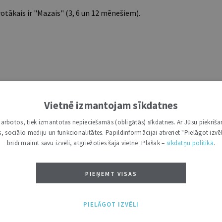
tākais ir "Mazais" (3, 6 un 12 mēnešiem).
Vietnē izmantojam sīkdatnes
i darbotos, tiek izmantotas nepieciešamās (obligātās) sīkdatnes. Ar Jūsu piekriša
kas, sociālo mediju un funkcionalitātes. Papildinformācijai atveriet "Pielāgot izvēl
brīdī mainīt savu izvēli, atgriežoties šajā vietnē. Plašāk –
sīkdatņu politikā
.
PIEŅEMT VISAS
aijs 2021 | Tiesību prakse
-0106 | 18. Maijs 2021 | Tiesību prakses komentāri
PIELĀGOT IZVĒLI
komentāri