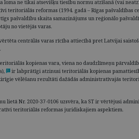
loma ne tikai atsevišķu tiesību normu atzīšanā (vai neatzīš
 teritoriālās reformas (1994. gadā – Rīgas pašvaldības cen
rtīgs pašvaldību skaita samazinājums un reģionālo pašvaldī
otāju no vietējās varas.
vērtēta centrālās varas rīcība attiecībā pret Latvijai saist
.
teritoriālās kopienas vara, viena no daudzlīmeņu pārvaldīb
),
ir labprātīgi atzinusi teritoriālās kopienas pamatties
1
rīgie vēlēšanu rezultāti dažādās administratīvajās teritori
lietā Nr. 2020-37-0106 uzsvēra, ka ST ir vērtējusi adminis
atīvi teritoriālās reformas juridiskajiem aspektiem.