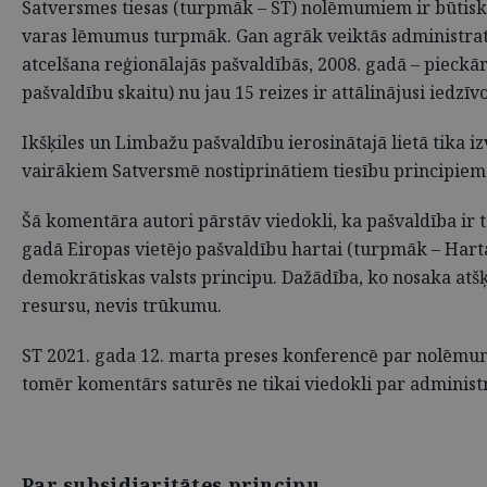
Satversmes tiesas (turpmāk – ST) nolēmumiem ir būtiska 
varas lēmumus turpmāk. Gan agrāk veiktās administratīvi
atcelšana reģionālajās pašvaldībās, 2008. gadā – pieckā
pašvaldību skaitu) nu jau 15 reizes ir attālinājusi iedzīv
Ikšķiles un Limbažu pašvaldību ierosinātajā lietā tika iz
vairākiem Satversmē nostiprinātiem tiesību principiem
Šā komentāra autori pārstāv viedokli, ka pašvaldība ir 
gadā Eiropas vietējo pašvaldību hartai (turpmāk – Harta
demokrātiskas valsts principu. Dažādība, ko nosaka atšķi
resursu, nevis trūkumu.
ST 2021. gada 12. marta preses konferencē par nolēmumu 
tomēr komentārs saturēs ne tikai viedokli par administr
Par subsidiaritātes principu