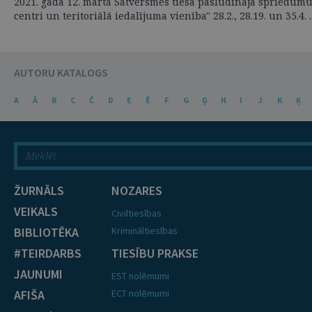
2021. gada 12. martā Satversmes tiesa pasludināja spriedumu l
centri un teritoriālā iedalījuma vienība" 28.2., 28.19. un 35.4. ..
AUTORU KATALOGS
A
Ā
B
C
Č
D
E
Ē
F
G
Ģ
H
I
J
K
Ķ
ŽURNĀLS
NOZARES
VEIKALS
Civiltiesības
BIBLIOTĒKA
Krimināltiesības
#TEIRDARBS
TIESĪBU PRAKSE
JAUNUMI
EST nolēmumi
AFIŠA
ECT nolēmumi