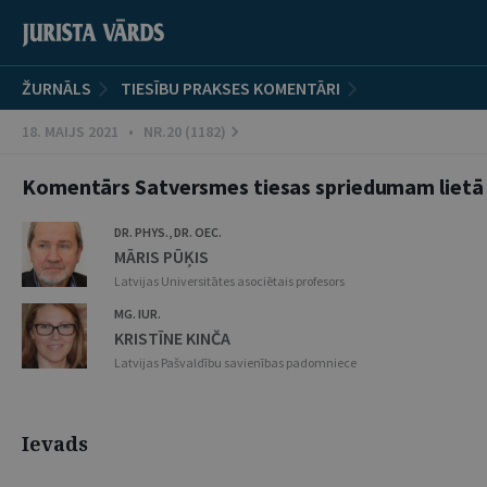
ŽURNĀLS
TIESĪBU PRAKSES KOMENTĀRI
18. MAIJS 2021 • NR.20 (1182)
Komentārs Satversmes tiesas spriedumam lietā 
DR. PHYS., DR. OEC.
MĀRIS PŪĶIS
Latvijas Universitātes asociētais profesors
MG. IUR.
KRISTĪNE KINČA
Latvijas Pašvaldību savienības padomniece
Ievads