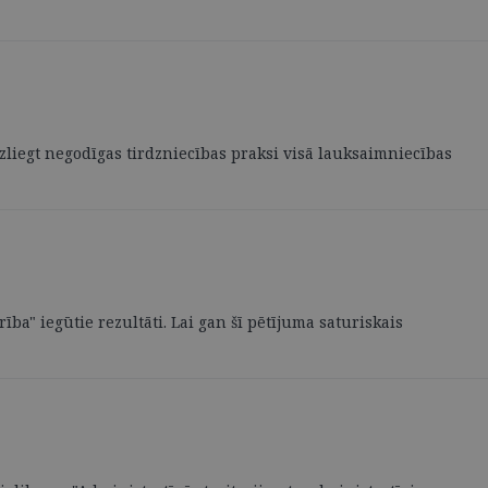
zliegt negodīgas tirdzniecības praksi visā lauksaimniecības
ba" iegūtie rezultāti. Lai gan šī pētījuma saturiskais