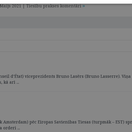
. Maijs 2021 | Tiesību prakses komentāri
nseil d’État) viceprezidents Bruno Lasērs (Bruno Lasserre). Viņ
kā arī ...
 Amsterdam) pēc Eiropas Savienības Tiesas (turpmāk – EST) spr
 orderi ...