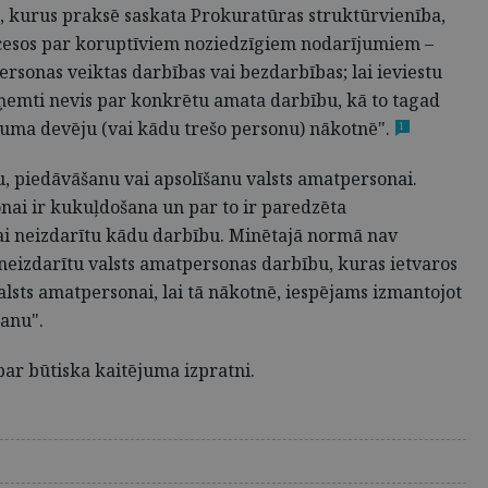
s, kurus praksē saskata Prokuratūras struktūrvienība,
ocesos par koruptīviem noziedzīgiem nodarījumiem –
ersonas veiktas darbības vai bezdarbības; lai ieviestu
ieņemti nevis par konkrētu amata darbību, kā to tagad
abuma devēju (vai kādu trešo personu) nākotnē".
1
nu, piedāvāšanu vai apsolīšanu valsts amatpersonai.
nai ir kukuļdošana un par to ir paredzēta
u vai neizdarītu kādu darbību. Minētajā normā nav
neizdarītu valsts amatpersonas darbību, kuras ietvaros
lsts amatpersonai, lai tā nākotnē, iespējams izmantojot
šanu".
 par būtiska kaitējuma izpratni.