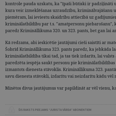
kontrole pauda uzskatu, ka "īpaši būtiski ir padziļinā
kura veic izmeklēšanas uzraudzību, kriminālvajāšanu u
piemēram, lai ieviestu skaidrību attiecībā uz gadījumiem
kriminālatbildību par t.s. "amatpersonu piebarošanu", k
paredz Krimināllikuma 320. un 323. pants, bet gan lai a
Kā redzams, abi ieskicētie jautājumi cieši saistīti ar m
Šobrīd Krimināllikuma 323. pants paredz, ka jebkāda la
kriminālatbildība tikai tad, ja tas tiek izdarīts, lai va
paredzēta iespēja saukt personu pie kriminālatbildības
izmantots dienesta stāvoklis. Krimināllikuma 323. pant
savu dienesta stāvokli, izdarītu vai neizdarītu kādu vē
Minētos divus jautājumus var papildināt ar vēl vienu, kas
ŠIS RAKSTS PIEEJAMS “JURISTA VĀRDA” ABONENTIEM