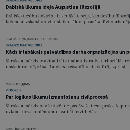
SKAIDROJUMI. VIEDOKĻI
Dabiskā likuma ideja Augustīna filozofijā
Dabisko tiesību doktrīna ir senākā teorija, kas tiesību filozof
laikmeta izskaņā un viduslaiku sākumposmā aktīvi norisinājās
IEVA BĒRZIŅA, KRISTAPS UPENIEKS
SKAIDROJUMI. VIEDOKĻI
Kāds ir labākais pašvaldības darba organizācijas un 
Šī raksta mērķis ir aktualizēt ar administratīvi teritoriālās 
noskaidrot atšķirības Latvijas pašvaldību struktūrā, izprast ...
MĀRIS MEĻĶISIS
VIEDOKLIS
Par loģikas likumu izmantošanu civilprocesā
Šī raksta mērķis nav kritizēt ne pastāvošo tiesu praksi kopu
uzlabot tiesas nolēmumu kvalitāti civillietās.
KRISTĪNE JAUNZEME