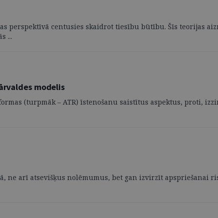
ijas perspektīvā centusies skaidrot tiesību būtību. Šīs teorijas a
 ...
pārvaldes modelis
reformas (turpmāk – ATR) īstenošanu saistītus aspektus, proti, iz
mā, ne arī atsevišķus nolēmumus, bet gan izvirzīt apspriešanai r