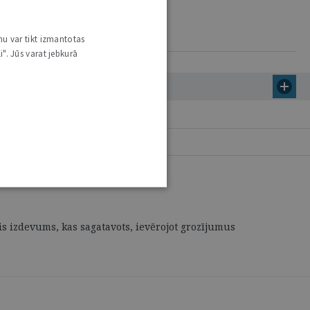
nu var tikt izmantotas
i". Jūs varat jebkurā
s izdevums, kas sagatavots, ievērojot grozījumus