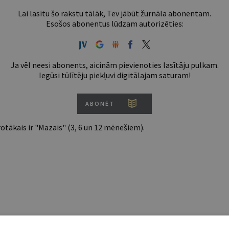
Lai lasītu šo rakstu tālāk, Tev jābūt žurnāla abonentam.
Esošos abonentus lūdzam autorizēties:
Ja vēl neesi abonents, aicinām pievienoties lasītāju pulkam.
Iegūsi tūlītēju piekļuvi digitālajam saturam!
ABONĒT
tākais ir "Mazais" (3, 6 un 12 mēnešiem).