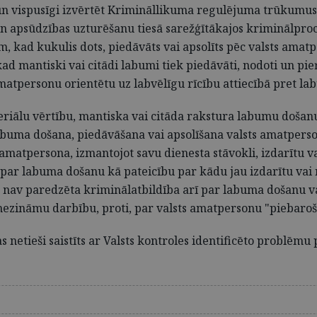
ti un vispusīgi izvērtēt Krimināllikuma regulējuma trūkumu
n apsūdzības uzturēšanu tiesā sarežģītākajos kriminālpr
, kad kukulis dots, piedāvāts vai apsolīts pēc valsts amatp
ad mantiski vai citādi labumi tiek piedāvāti, nodoti un p
matpersonu orientētu uz labvēlīgu rīcību attiecībā pret l
ateriālu vērtību, mantiska vai citāda rakstura labumu doša
buma došana, piedāvāšana vai apsolīšana valsts amatperso
lsts amatpersona, izmantojot savu dienesta stāvokli, izdarīt
 par labuma došanu kā pateicību par kādu jau izdarītu vai 
ā nav paredzēta kriminālatbildība arī par labuma došanu va
l nezināmu darbību, proti, par valsts amatpersonu "piebaro
 netieši saistīts ar Valsts kontroles identificēto problēmu