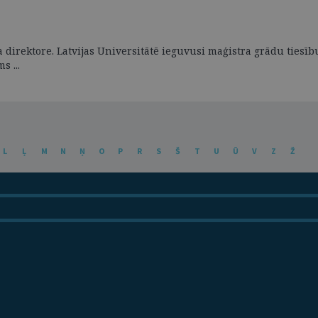
a direktore. Latvijas Universitātē ieguvusi maģistra grādu ties
s ...
L
Ļ
M
N
Ņ
O
P
R
S
Š
T
U
Ū
V
Z
Ž