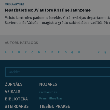
MŪSU AUTORS
Iepazīstieties: JV autore Kristīne Jaunzeme
Valsts kontroles padomes locekle, Otrā revīzijas departament
Savienotajās Valstīs – maģistra grādu sabiedrības vadībā. Pirm
AUTORU KATALOGS
A
Ā
B
C
Č
D
E
Ē
F
G
Ģ
H
I
J
K
Ķ
ŽURNĀLS
NOZARES
VEIKALS
Civiltiesības
BIBLIOTĒKA
Krimināltiesības
#TEIRDARBS
TIESĪBU PRAKSE