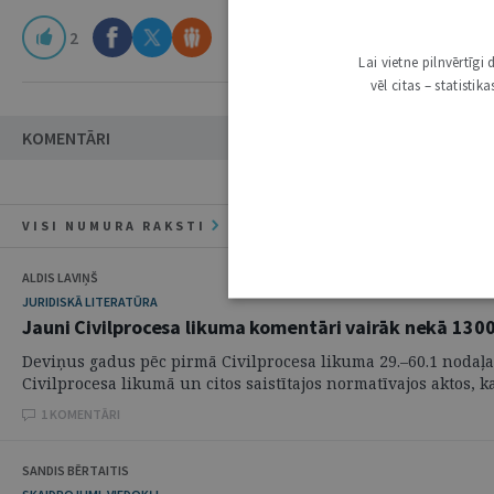
2
Lai vietne pilnvērtīg
vēl citas – statisti
KOMENTĀRI
VISI NUMURA RAKSTI
ALDIS LAVIŅŠ
JURIDISKĀ LITERATŪRA
Jauni Civilprocesa likuma komentāri vairāk nekā 130
Deviņus gadus pēc pirmā Civilprocesa likuma 29.–60.1 nodaļa
Civilprocesa likumā un citos saistītajos normatīvajos aktos, kas
1 KOMENTĀRI
SANDIS BĒRTAITIS