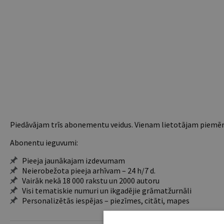
Piedāvājam trīs abonementu veidus. Vienam lietotājam piemēro
Abonentu ieguvumi:
Pieeja jaunākajam izdevumam
Neierobežota pieeja arhīvam – 24 h/7 d.
Vairāk nekā 18 000 rakstu un 2000 autoru
Visi tematiskie numuri un ikgadējie grāmatžurnāli
Personalizētās iespējas – piezīmes, citāti, mapes