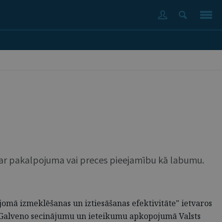
par pakalpojuma vai preces pieejamību kā labumu.
omā izmeklēšanas un iztiesāšanas efektivitāte" ietvaros
. Galveno secinājumu un ieteikumu apkopojumā Valsts