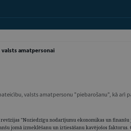
u valsts amatpersonai
 pateicību, valsts amatpersonu "piebarošanu", kā arī 
s revīzijas "Noziedzīgu nodarījumu ekonomikas un finanšu j
anšu jomā izmeklēšanu un iztiesāšanu kavējošos faktorus