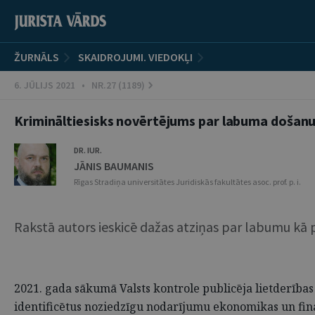
ŽURNĀLS
SKAIDROJUMI. VIEDOKĻI
6. JŪLIJS 2021 • NR.27 (1189)
Krimināltiesisks novērtējums par labuma došan
DR. IUR.
JĀNIS BAUMANIS
Rīgas Stradiņa universitātes Juridiskās fakultātes asoc. prof. p. i.
Rakstā autors ieskicē dažas atziņas par labumu kā
2021. gada sākumā Valsts kontrole publicēja lietderība
identificētus noziedzīgu nodarījumu ekonomikas un fin