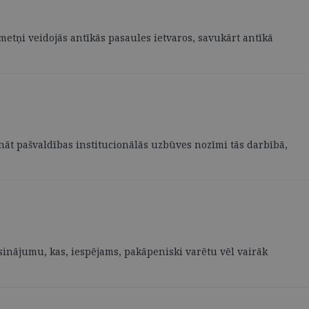
izmetņi veidojās antīkās pasaules ietvaros, savukārt antīkā
zināt pašvaldības institucionālās uzbūves nozīmi tās darbībā,
isinājumu, kas, iespējams, pakāpeniski varētu vēl vairāk