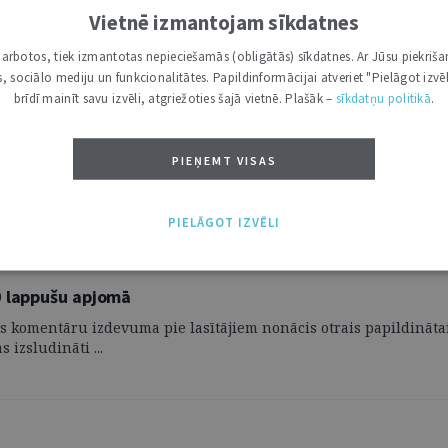
Vietnē izmantojam sīkdatnes
i darbotos, tiek izmantotas nepieciešamās (obligātās) sīkdatnes. Ar Jūsu piekriša
kas, sociālo mediju un funkcionalitātes. Papildinformācijai atveriet "Pielāgot izvēl
brīdī mainīt savu izvēli, atgriežoties šajā vietnē. Plašāk –
sīkdatņu politikā
.
PIEŅEMT VISAS
PIELĀGOT IZVĒLI
0 lappušu apjomā
s komentāru izdevuma pie lasītājiem nonācis otrais papildinātai
 izsludināti ...