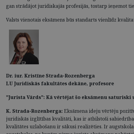
gan strādājot juridiskajās profesijās, tostarp ieņemot t
Valsts vienotais eksāmens būs standarts vienlīdz kvalitat
Dr. iur. Kristīne Strada-Rozenberga
LU Juridiskās fakultātes dekāne, profesore
"Jurista Vārds": Kā vērtējat šo eksāmenu saturiski
K. Strada-Rozenberga:
Eksāmena ideju vērtēju pozitīvi
juridiskās izglītības kvalitāti, kas ir atbilstoši sabied
kvalitātes uzlabošanu ir sākusi realizēties. Ir augstsko