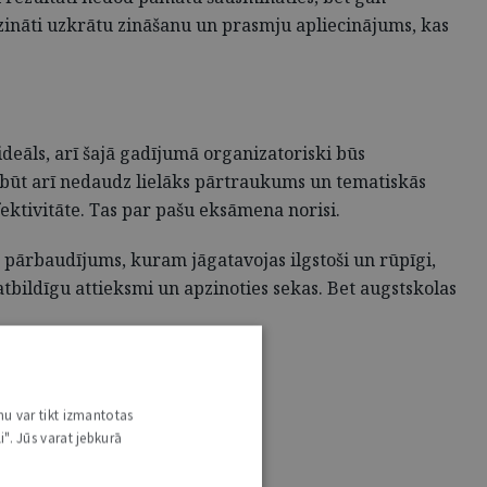
zināti uzkrātu zināšanu un prasmju apliecinājums, kas
deāls, arī šajā gadījumā organizatoriski būs
 būt arī nedaudz lielāks pārtraukums un tematiskās
ektivitāte. Tas par pašu eksāmena norisi.
s pārbaudījums, kuram jāgatavojas ilgstoši un rūpīgi,
tbildīgu attieksmi un apzinoties sekas. Bet augstskolas
nu var tikt izmantotas
i". Jūs varat jebkurā