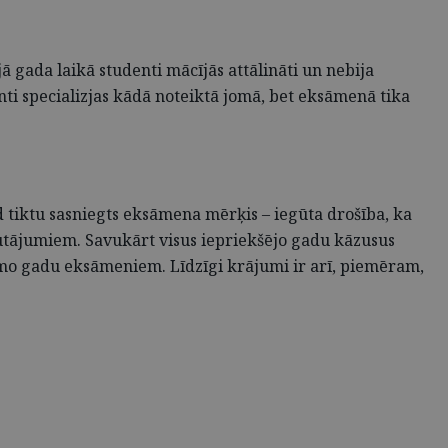
ā gada laikā studenti mācījās attālināti un nebija
nti specializjas kādā noteiktā jomā, bet eksāmenā tika
d tiktu sasniegts eksāmena mērķis – iegūta drošība, ka
autājumiem. Savukārt visus iepriekšējo gadu kāzusus
amo gadu eksāmeniem. Līdzīgi krājumi ir arī, piemēram,