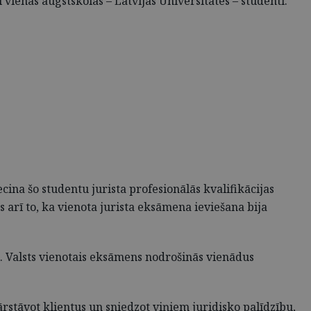
 vienas augstskolas – Latvijas Universitātes – studenti.
ina šo studentu jurista profesionālās kvalifikācijas
arī to, ka vienota jurista eksāmena ieviešana bija
ai. Valsts vienotais eksāmens nodrošinās vienādus
rstāvot klientus un sniedzot viņiem juridisko palīdzību,