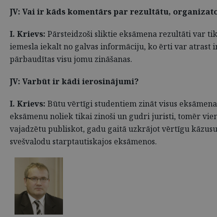
JV: Vai ir kāds komentārs par rezultātu, organizato
I. Krievs:
Pārsteidzoši sliktie eksāmena rezultāti var ti
iemesla iekalt no galvas informāciju, ko ērti var atrast
pārbaudītas visu jomu zināšanas.
JV: Varbūt ir kādi ierosinājumi?
I. Krievs:
Būtu vērtīgi studentiem zināt visus eksāmena 
eksāmenu noliek tikai zinoši un gudri juristi, tomēr vi
vajadzētu publiskot, gadu gaitā uzkrājot vērtīgu kāzus
svešvalodu starptautiskajos eksāmenos.