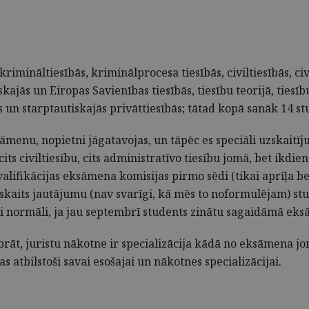
mināltiesībās, kriminālprocesa tiesībās, civiltiesībās, civi
ajās un Eiropas Savienības tiesībās, tiesību teorijā, tiesību
s un starptautiskajās privāttiesībās; tātad kopā sanāk 14 st
āmenu, nopietni jāgatavojas, un tāpēc es speciāli uzskaitīju
cits civiltiesību, cits administratīvo tiesību jomā, bet ik
valifikācijas eksāmena komisijas pirmo sēdi (tikai aprīļa b
kaits jautājumu (nav svarīgi, kā mēs to noformulējam) stud
i normāli, ja jau septembrī students zinātu sagaidāmā eks
t, juristu nākotne ir specializācija kādā no eksāmena jomā
atbilstoši savai esošajai un nākotnes specializācijai.