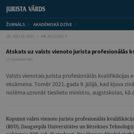
ŽURNĀLS
AKADĒMISKĀ DZĪVE
20. JŪLIJS 2021 • NR.29 (1191)
Atskats uz valsts vienoto jurista profesionālās 
6 KOMENTĀRI
Valsts vienotais jurista profesionālās kvalifikācijas 
eksāmena. Tomēr 2021. gada 9. jūlijā, kad kļuva zinā
nolēma uzrunāt tieslietu ministru, augstskolas, kā
Kopumā valsts vienoto jurista profesionālās kvalifikācij
(RSU), Daugavpils Universitātes un Rēzeknes Tehnoloģij