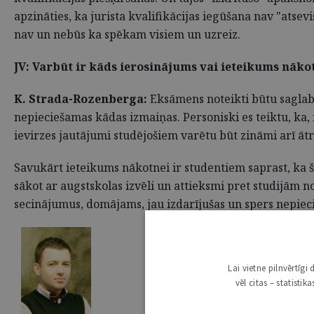
apzināties, ka jurista kvalifikācijas iegūšana nav "at
nav un nebūs ka spēkam visiem un uzreiz.
JV: Varbūt ir kāds ierosinājums vai ieteikums nāko
K. Strada-Rozenberga:
Eksāmens noteikti būtu saglabā
nepieciešamas kādas izmaiņas. Personiski es teiktu, ka
ievirzes jautājumi studējošiem varētu būt zināmi arī āt
Savukārt ieteikums nākotnei ir studentiem saprast, ka š
sākot ar augstskolas izvēli un attieksmi pret studijām 
secinājumus, domājams, jau izdarījušas un spers nepieci
Lai vietne pilnvērtīg
vēl citas – statisti