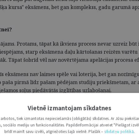
sevišķa kursa" eksāmens, bet gan komplekss, gadu garumā ap
tnei?
jams. Protams, tāpat kā ikviens process nevar uzreiz būt i
, iespējams, starp eksāmena daļu kārtošanas reizēm varētu
rāk. Tāpat šobrīd vēl nav novērtējama apelācijas procesa ef
īs eksāmens nav laimes spēle vai loterija, bet gan nozīmīg
no paša pirmā līdz pašam pēdējam studiju priekšmetam, ar a
ešamos soļus piedāvātās izglītības uzlabošanai.
Vietnē izmantojam sīkdatnes
i darbotos, tiek izmantotas nepieciešamās (obligātās) sīkdatnes. Ar Jūsu piekriša
kas, sociālo mediju un funkcionalitātes. Papildinformācijai atveriet "Pielāgot izvēl
brīdī mainīt savu izvēli, atgriežoties šajā vietnē. Plašāk –
sīkdatņu politikā
.