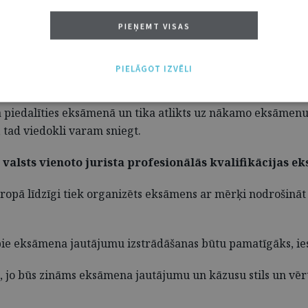
PIEŅEMT VISAS
ultātes dekāns
PIELĀGOT IZVĒLI
āmenā piedalījās?
iedalīties eksāmenā un tika atlikts uz nākamo eksāmenu, l
 tad viedokli varam sniegt.
valsts vienoto jurista profesionālās kvalifikācijas 
iropā līdzīgi tiek organizēts eksāmens ar mērķi nodrošināt 
s pie eksāmena jautājumu izstrādāšanas būtu pamatīgāks, i
t, jo būs zināms eksāmena jautājumu un kāzusu stils un vēr