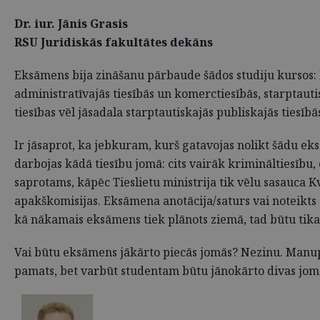
Dr. iur. Jānis Grasis
RSU Juridiskās fakultātes dekāns
Eksāmens bija zināšanu pārbaude šādos studiju kursos: kri
administratīvajās tiesībās un komerctiesībās, starptautisk
tiesības vēl jāsadala starptautiskajās publiskajās tiesībā
Ir jāsaprot, ka jebkuram, kurš gatavojas nolikt šādu eks
darbojas kādā tiesību jomā: cits vairāk krimināltiesību, 
saprotams, kāpēc Tieslietu ministrija tik vēlu sasauca K
apakškomisijas. Eksāmena anotācija/saturs vai noteikts s
kā nākamais eksāmens tiek plānots ziemā, tad būtu tika
Vai būtu eksāmens jākārto piecās jomās? Nezinu. Manuprā
pamats, bet varbūt studentam būtu jānokārto divas jomas 