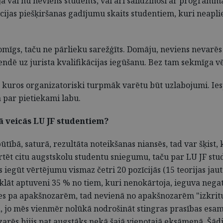
 vai nu neviens students, vai arī salīdzinoši ar programm
kācijas piešķiršanas gadījumu skaits studentiem, kuri neapli
jomīgs, taču ne pārlieku sarežģīts. Domāju, neviens nevarē
tendē uz jurista kvalifikācijas iegūšanu. Bez tam sekmīga v
i, kuros organizatoriski turpmāk varētu būt uzlabojumi. I
 par pietiekami labu.
ā veicās LU JF studentiem?
bā, saturā, rezultāta noteikšanas niansēs, tad var šķist, ka
ēt citu augstskolu studentu sniegumu, taču par LU JF studen
 iegūt vērtējumu vismaz četri 20 pozīcijās (15 teorijas ja
Turklāt aptuveni 35 % no tiem, kuri nenokārtoja, ieguva nega
s pa apakšnozarēm, tad nevienā no apakšnozarēm "izkritušo
ada, jo mēs vienmēr nolūkā nodrošināt stingras prasības es
nozarēs bijis pat augstāks nekā šajā vienotajā eksāmenā. Šā