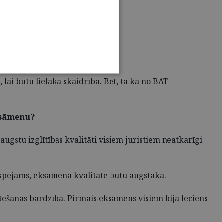
ai būtu lielāka skaidrība. Bet, tā kā no BAT
eksāmenu?
augstu izglītības kvalitāti visiem juristiem neatkarīgi
espējams, eksāmena kvalitāte būtu augstāka.
tēšanas bardzība. Pirmais eksāmens visiem bija lēciens