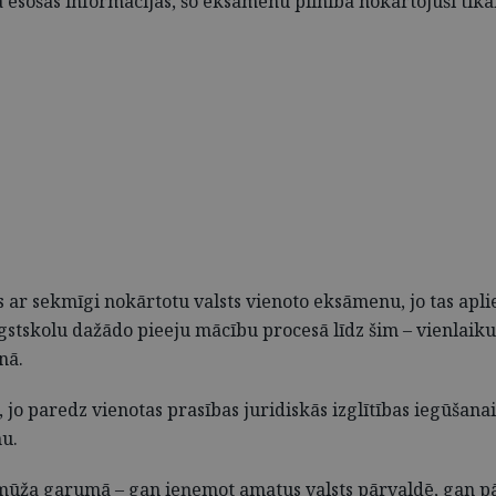
 esošās informācijas, šo eksāmenu pilnībā nokārtojuši tikai
ar sekmīgi nokārtotu valsts vienoto eksāmenu, jo tas apliec
tskolu dažādo pieeju mācību procesā līdz šim – vienlaikus 
nā.
i, jo paredz vienotas prasības juridiskās izglītības iegūšan
mu.
a mūža garumā – gan ieņemot amatus valsts pārvaldē, gan pā