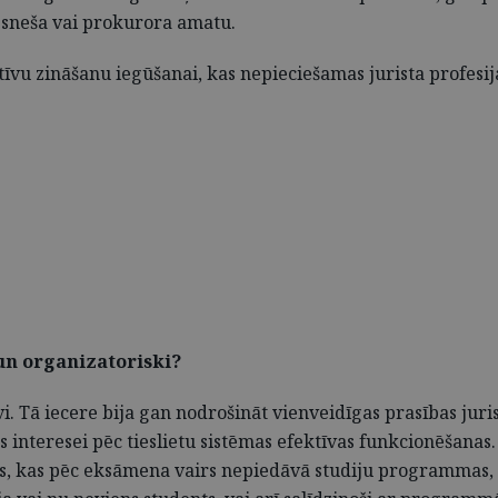
iesneša vai prokurora amatu.
īvu zināšanu iegūšanai, kas nepieciešamas jurista profesijai
 un organizatoriski?
. Tā iecere bija gan nodrošināt vienveidīgas prasības jurist
rības interesei pēc tieslietu sistēmas efektīvas funkcionēšan
las, kas pēc eksāmena vairs nepiedāvā studiju programmas, k