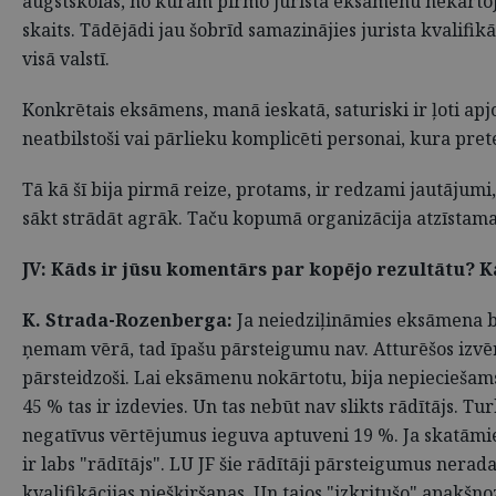
augstskolas, no kurām pirmo jurista eksāmenu nekārtoja
skaits. Tādējādi jau šobrīd samazinājies jurista kvalifi
visā valstī.
Konkrētais eksāmens, manā ieskatā, saturiski ir ļoti ap
neatbilstoši vai pārlieku komplicēti personai, kura pre
Tā kā šī bija pirmā reize, protams, ir redzami jautājum
sākt strādāt agrāk. Taču kopumā organizācija atzīstama
JV: Kāds ir jūsu komentārs par kopējo rezultātu? K
K. Strada-Rozenberga:
Ja neiedziļināmies eksāmena būtī
ņemam vērā, tad īpašu pārsteigumu nav. Atturēšos izvērt
pārsteidzoši. Lai eksāmenu nokārtotu, bija nepieciešams
45 % tas ir izdevies. Un tas nebūt nav slikts rādītājs. 
negatīvus vērtējumus ieguva aptuveni 19 %. Ja skatāmie
ir labs "rādītājs". LU JF šie rādītāji pārsteigumus ner
kvalifikācijas piešķiršanas. Un tajos "izkritušo" apakš