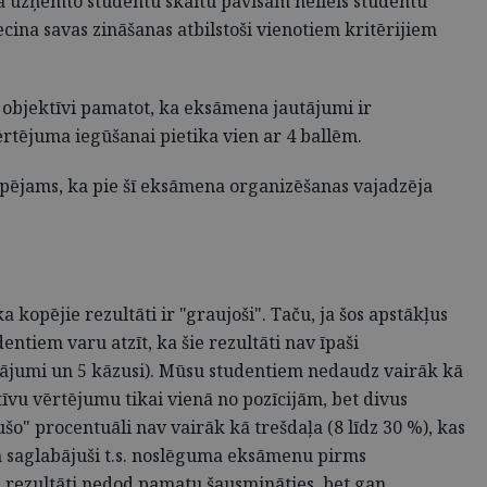
ā uzņemto studentu skaitu pavisam neliels studentu
ecina savas zināšanas atbilstoši vienotiem kritērijiem
s objektīvi pamatot, ka eksāmena jautājumi ir
ērtējuma iegūšanai pietika vien ar 4 ballēm.
espējams, ka pie šī eksāmena organizēšanas vajadzēja
 kopējie rezultāti ir "graujoši". Taču, ja šos apstākļus
tiem varu atzīt, ka šie rezultāti nav īpaši
utājumi un 5 kāzusi). Mūsu studentiem nedaudz vairāk kā
tīvu vērtējumu tikai vienā no pozīcijām, bet divus
" procentuāli nav vairāk kā trešdaļa (8 līdz 30 %), kas
am saglabājuši t.s. noslēguma eksāmenu pirms
di rezultāti nedod pamatu šausmināties, bet gan