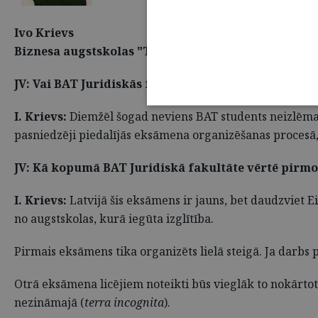
Ivo Krievs
Biznesa augstskolas "Turība" (BAT) Juridiskās fak
JV: Vai BAT Juridiskās fakultātes studenti šajā eks
I. Krievs:
Diemžēl šogad neviens BAT students neizlēma p
pasniedzēji piedalījās eksāmena organizēšanas procesā,
JV: Kā kopumā BAT Juridiskā fakultāte vērtē pirmo 
I. Krievs:
Latvijā šis eksāmens ir jauns, bet daudzviet E
no augstskolas, kurā iegūta izglītība.
Pirmais eksāmens tika organizēts lielā steigā. Ja darb
Otrā eksāmena licējiem noteikti būs vieglāk to nokārto
nezināmajā (
terra incognita
).