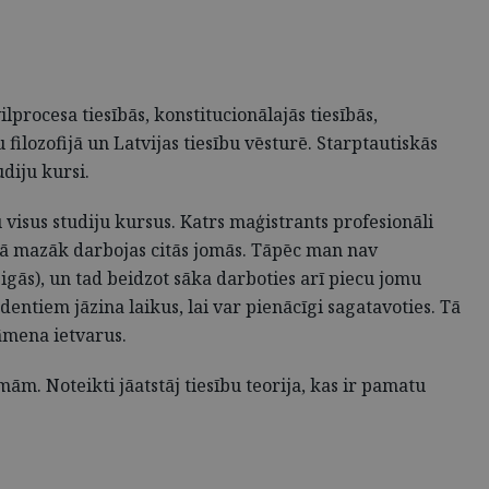
lprocesa tiesībās, konstitucionālajās tiesībās,
 filozofijā un Latvijas tiesību vēsturē. Starptautiskās
udiju kursi.
 visus studiju kursus. Katrs maģistrants profesionāli
dienā mazāk darbojas citās jomās. Tāpēc man nav
eigās), un tad beidzot sāka darboties arī piecu jomu
entiem jāzina laikus, lai var pienācīgi sagatavoties. Tā
āmena ietvarus.
m. Noteikti jāatstāj tiesību teorija, kas ir pamatu