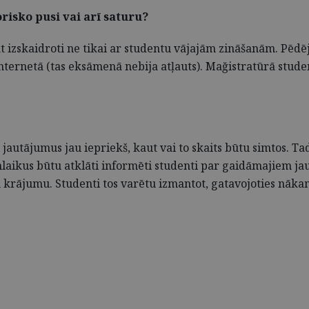
risko pusi vai arī saturu?
kt izskaidroti ne tikai ar studentu vājajām zināšanām. Pēdēj
 internetā (tas eksāmenā nebija atļauts). Mağistratūrā stude
jautājumus jau iepriekš, kaut vai to skaits būtu simtos. Ta
enlaikus būtu atklāti informēti studenti par gaidāmajiem j
u krājumu. Studenti tos varētu izmantot, gatavojoties nāk