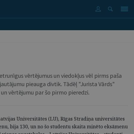
ī pretrunīgus vērtējumus un viedokļus vēl pirms paša
 jautājumu pieauga divtik. Tādēļ "Jurista Vārds"
 un vērtējumu par šo pirmo pieredzi.
atvijas Universitātes (LU), Rīgas Stradiņa universitātes
enu, bija 130, un no šo studentu skaita minēto eksāmenu