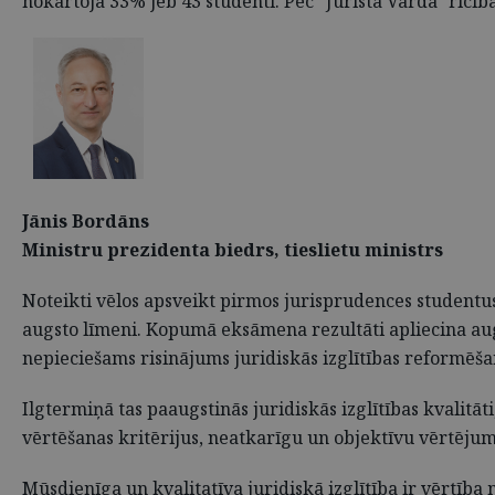
nokārtoja 33% jeb 43 studenti. Pēc "Jurista Vārda" rīcībā
Jānis Bordāns
Ministru prezidenta biedrs, tieslietu ministrs
Noteikti vēlos apsveikt pirmos jurisprudences studentus 
augsto līmeni.
Kopumā eksāmena rezultāti apliecina augs
nepieciešams risinājums juridiskās izglītības reformēša
Ilgtermiņā tas paaugstinās juridiskās izglītības kvalitāt
vērtēšanas kritērijus, neatkarīgu un objektīvu vērtēju
Mūsdienīga un kvalitatīva juridiskā izglītība ir vērtīb