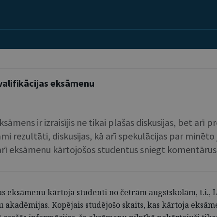
kvalifikācijas eksāmenu
eksāmens ir izraisījis ne tikai plašas diskusijas, bet ar
mi rezultāti, diskusijas, kā arī spekulācijas par minēto
 arī eksāmenu kārtojošos studentus sniegt komentārus
as eksāmenu kārtoja studenti no četrām augstskolām, t.i., L
u akadēmijas. Kopējais studējošo skaits, kas kārtoja eksām