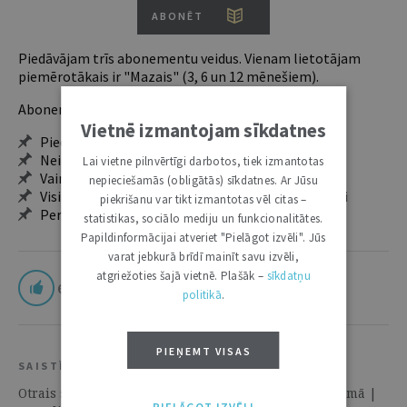
ABONĒT
Piedāvājam trīs abonementu veidus. Vienam lietotājam
piemērotākais ir "Mazais" (3, 6 un 12 mēnešiem).
Abonentu ieguvumi:
Vietnē izmantojam sīkdatnes
Pieeja jaunākajam izdevumam
Neierobežota pieeja arhīvam – 24 h/7 d.
Lai vietne pilnvērtīgi darbotos, tiek izmantotas
Vairāk nekā 18 000 rakstu un 2000 autoru
nepieciešamās (obligātās) sīkdatnes. Ar Jūsu
Visi tematiskie numuri un ikgadējie grāmatžurnāli
piekrišanu var tikt izmantotas vēl citas –
Personalizētās iespējas – piezīmes, citāti, mapes
statistikas, sociālo mediju un funkcionalitātes.
Papildinformācijai atveriet "Pielāgot izvēli". Jūs
varat jebkurā brīdī mainīt savu izvēli,
atgriežoties šajā vietnē. Plašāk –
sīkdatņu
6
politikā
.
PIEŅEMT VISAS
SAISTĪTIE RESURSI
Otrais spriedums AS "Parex banka" stāsta turpinājumā |