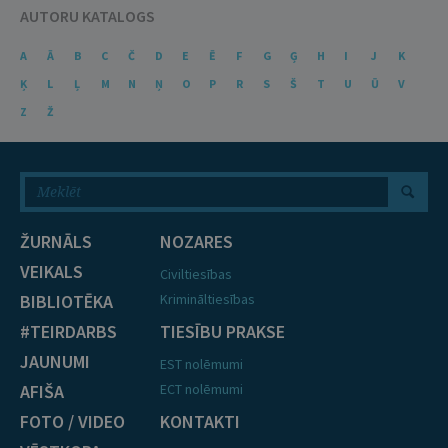
AUTORU KATALOGS
A
Ā
B
C
Č
D
E
Ē
F
G
Ģ
H
I
J
K
Ķ
L
Ļ
M
N
Ņ
O
P
R
S
Š
T
U
Ū
V
Z
Ž
ŽURNĀLS
NOZARES
VEIKALS
Civiltiesības
BIBLIOTĒKA
Krimināltiesības
#TEIRDARBS
TIESĪBU PRAKSE
JAUNUMI
EST nolēmumi
AFIŠA
ECT nolēmumi
FOTO / VIDEO
KONTAKTI