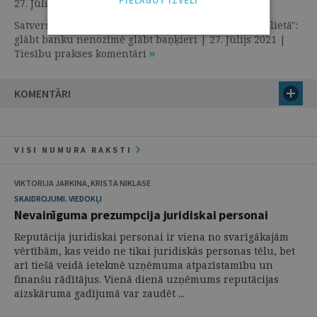
PIELĀGOT IZVĒLI
27. Jūlijs 2021 | Tiesību prakse
Satversmes tiesas spriedums "subordinētā kapitāla lietā":
glābt banku nenozīmē glābt baņķieri | 27. Jūlijs 2021 |
Tiesību prakses komentāri
KOMENTĀRI
VISI NUMURA RAKSTI
VIKTORIJA JARKINA, KRISTA NIKLASE
SKAIDROJUMI. VIEDOKĻI
Nevainīguma prezumpcija juridiskai personai
Reputācija juridiskai personai ir viena no svarīgākajām
vērtībām, kas veido ne tikai juridiskās personas tēlu, bet
arī tiešā veidā ietekmē uzņēmuma atpazīstamību un
finanšu rādītājus. Vienā dienā uzņēmums reputācijas
aizskāruma gadījumā var zaudēt ...