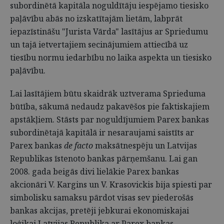
subordinētā kapitāla noguldītāju iespējamo tiesisko
paļāvību abās no izskatītajām lietām, labprāt
iepazīstināšu "Jurista Vārda" lasītājus ar Spriedumu
un tajā ietvertajiem secinājumiem attiecībā uz
tiesību normu iedarbību no laika aspekta un tiesisko
paļāvību.
Lai lasītājiem būtu skaidrāk uztverama Sprieduma
būtība, sākumā nedaudz pakavēšos pie faktiskajiem
apstākļiem. Stāsts par noguldījumiem Parex bankas
subordinētajā kapitālā ir nesaraujami saistīts ar
Parex bankas
de facto
maksātnespēju un Latvijas
Republikas īstenoto bankas pārņemšanu. Lai gan
2008. gada beigās divi lielākie Parex bankas
akcionāri V. Kargins un V. Krasovickis bija spiesti par
simbolisku samaksu pārdot visas sev piederošās
bankas akcijas, pretēji jebkurai ekonomiskajai
loģikai Latvijas Republika ar Parex bankas