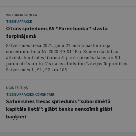
VIKTORIJA SOŅECA
TIESĪBU PRAKSE
Otrais spriedums AS "Parex banka" stāsta
turpinājumā
Satversmes tiesa 2021. gada 27. maijā pasludināja
spriedumu lietā Nr. 2020-49-01 "Par Komercdarbības
atbalsta kontroles likuma 8. panta pirmās daļas un 8.1
panta otrās un trešās daļas atbilstību Latvijas Republikas
Satversmes 1., 91., 92. un 105. ...
UĢIS ZELTIŅŠ
TIESĪBU PRAKSES KOMENTĀRI
Satversmes tiesas spriedums "subordinētā
kapitāla lietā": glābt banku nenozīmē glābt
baņķieri