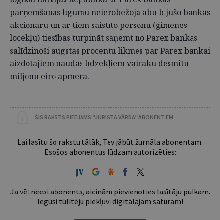
pārņemšanas līgumu neierobežoja abu bijušo bankas
akcionāru un ar tiem saistīto personu (ģimenes
locekļu) tiesības turpināt saņemt no Parex bankas
salīdzinoši augstas procentu likmes par Parex bankai
aizdotajiem naudas līdzekļiem vairāku desmitu
miljonu eiro apmērā.
ŠIS RAKSTS PIEEJAMS “JURISTA VĀRDA” ABONENTIEM
Lai lasītu šo rakstu tālāk, Tev jābūt žurnāla abonentam.
Esošos abonentus lūdzam autorizēties:
Ja vēl neesi abonents, aicinām pievienoties lasītāju pulkam.
Iegūsi tūlītēju piekļuvi digitālajam saturam!