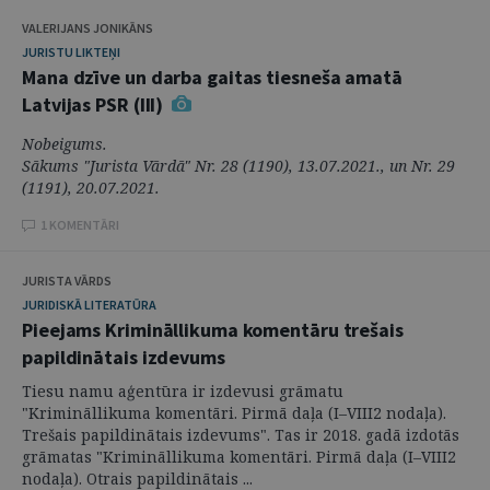
VALERIJANS JONIKĀNS
JURISTU LIKTEŅI
Mana dzīve un darba gaitas tiesneša amatā
Latvijas PSR (III)
Nobeigums.
Sākums "Jurista Vārdā" Nr. 28 (1190), 13.07.2021., un Nr. 29
(1191), 20.07.2021.
1 KOMENTĀRI
JURISTA VĀRDS
JURIDISKĀ LITERATŪRA
Pieejams Krimināllikuma komentāru trešais
papildinātais izdevums
Tiesu namu aģentūra ir izdevusi grāmatu
"Krimināllikuma komentāri. Pirmā daļa (I–VIII2 nodaļa).
Trešais papildinātais izdevums". Tas ir 2018. gadā izdotās
grāmatas "Krimināllikuma komentāri. Pirmā daļa (I–VIII2
nodaļa). Otrais papildinātais ...