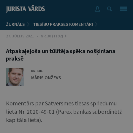
ŽURNĀLS
TIESĪBU PRAKSES KOMENTĀRI
27. JŪLIJS 2021 • NR.30 (1192)
Atpakaļejoša un tūlītēja spēka nošķiršana
praksē
DR. IUR.
MĀRIS ONŽEVS
Komentārs par Satversmes tiesas spriedumu
lietā Nr. 2020-49-01 (Parex bankas subordinētā
kapitāla lieta).