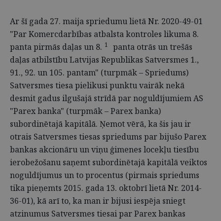
Ar šī gada 27. maija spriedumu lietā Nr. 2020-49-01
"Par Komercdarbības atbalsta kontroles likuma 8.
1
panta pirmās daļas un 8.
panta otrās un trešās
daļas atbilstību Latvijas Republikas Satversmes 1.,
91., 92. un 105. pantam" (turpmāk – Spriedums)
Satversmes tiesa pielikusi punktu vairāk nekā
desmit gadus ilgušajā strīdā par noguldījumiem AS
"Parex banka" (turpmāk – Parex banka)
subordinētajā kapitālā. Ņemot vērā, ka šis jau ir
otrais Satversmes tiesas spriedums par bijušo Parex
bankas akcionāru un viņu ģimenes locekļu tiesību
ierobežošanu saņemt subordinētajā kapitālā veiktos
noguldījumus un to procentus (pirmais spriedums
tika pieņemts 2015. gada 13. oktobrī lietā Nr. 2014-
36-01), kā arī to, ka man ir bijusi iespēja sniegt
atzinumus Satversmes tiesai par Parex bankas