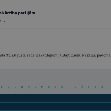
s kārtība partijām
 ...
ada 31. augusta sēdē izskatītajiem jautājumiem. Nākamā padome
L
Ļ
M
N
Ņ
O
P
R
S
Š
T
U
Ū
V
Z
Ž