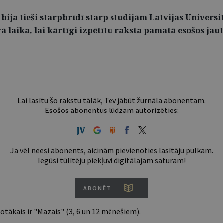
ija tieši starpbrīdī starp studijām Latvijas Universit
vā laika, lai kārtīgi izpētītu raksta pamatā esošos j
Lai lasītu šo rakstu tālāk, Tev jābūt žurnāla abonentam.
Esošos abonentus lūdzam autorizēties:
Ja vēl neesi abonents, aicinām pievienoties lasītāju pulkam.
Iegūsi tūlītēju piekļuvi digitālajam saturam!
ABONĒT
tākais ir "Mazais" (3, 6 un 12 mēnešiem).