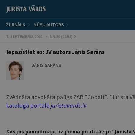
ŽURNĀLS
MŪSU AUTORS
7. SEPTEMBRIS 2021 • NR.36 (1198)
Iepazīstieties: JV autors Jānis Sarāns
JĀNIS SARĀNS
Zvērināta advokāta palīgs ZAB "Cobalt". "Jurista Vār
katalogā portālā
juristavards.lv
Kas jūs pamudināja uz pirmo publikāciju "Jurista 