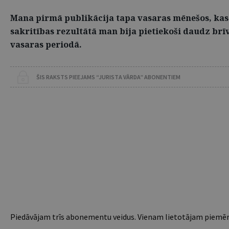
Mana pirmā publikācija tapa vasaras mēnešos, kas b
sakritības rezultātā man bija pietiekoši daudz brī
vasaras periodā.
ŠIS RAKSTS PIEEJAMS “JURISTA VĀRDA” ABONENTIEM
Piedāvājam trīs abonementu veidus. Vienam lietotājam piemēro