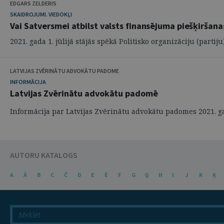
EDGARS ZELDERIS
SKAIDROJUMI. VIEDOKĻI
Vai Satversmei atbilst valsts finansējuma piešķiršana
2021. gada 1. jūlijā stājās spēkā Politisko organizāciju (partiju)
LATVIJAS ZVĒRINĀTU ADVOKĀTU PADOME
INFORMĀCIJA
Latvijas Zvērinātu advokātu padomē
Informācija par Latvijas Zvērinātu advokātu padomes 2021. g
AUTORU KATALOGS
A
Ā
B
C
Č
D
E
Ē
F
G
Ģ
H
I
J
K
Ķ