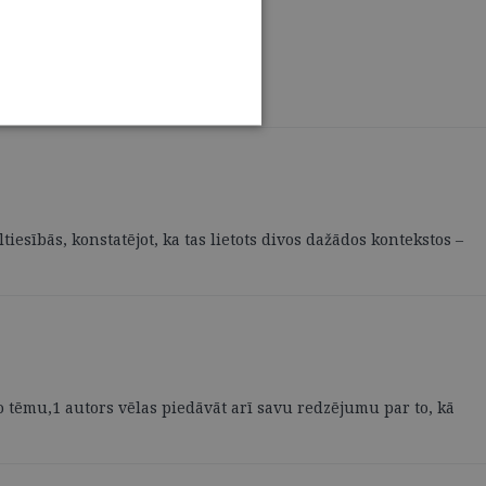
iesībās, konstatējot, ka tas lietots divos dažādos kontekstos –
o tēmu,1 autors vēlas piedāvāt arī savu redzējumu par to, kā