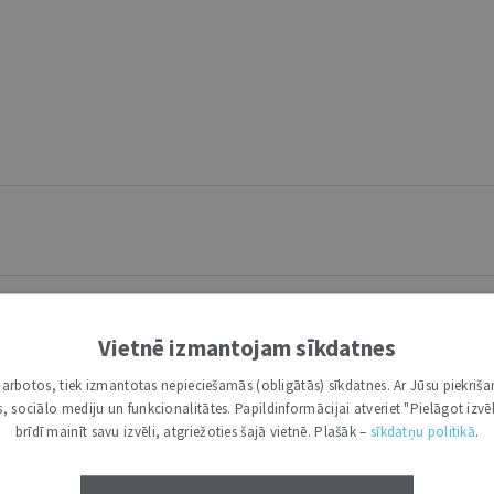
Vietnē izmantojam sīkdatnes
i darbotos, tiek izmantotas nepieciešamās (obligātās) sīkdatnes. Ar Jūsu piekriša
kas, sociālo mediju un funkcionalitātes. Papildinformācijai atveriet "Pielāgot izvēl
brīdī mainīt savu izvēli, atgriežoties šajā vietnē. Plašāk –
sīkdatņu politikā
.