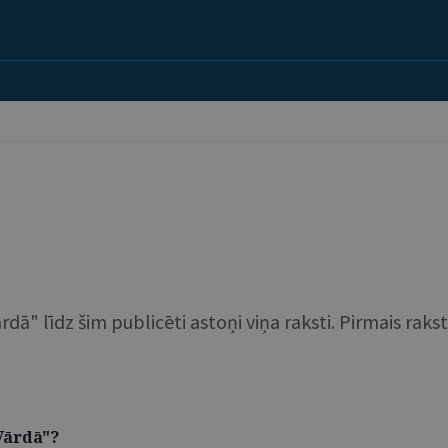
dā" līdz šim publicēti astoņi viņa raksti. Pirmais raks
Vārdā"?