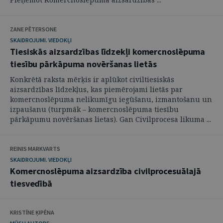
ZANE PĒTERSONE
SKAIDROJUMI. VIEDOKĻI
Tiesiskās aizsardzības līdzekļi komercnoslēpuma
tiesību pārkāpuma novēršanas lietās
Konkrētā raksta mērķis ir aplūkot civiltiesiskās
aizsardzības līdzekļus, kas piemērojami lietās par
komercnoslēpuma nelikumīgu iegūšanu, izmantošanu un
izpaušanu (turpmāk – komercnoslēpuma tiesību
pārkāpumu novēršanas lietas). Gan Civilprocesa likuma ...
REINIS MARKVARTS
SKAIDROJUMI. VIEDOKĻI
Komercnoslēpuma aizsardzība civilprocesuālajā
tiesvedībā
KRISTĪNE ĶIPĒNA