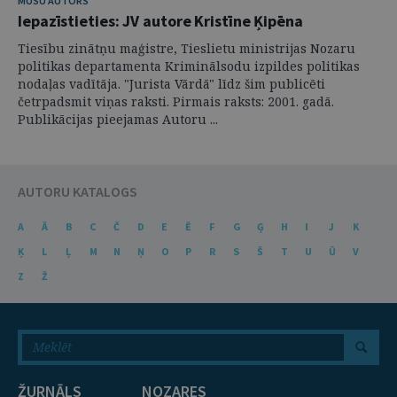
MŪSU AUTORS
Iepazīstieties: JV autore Kristīne Ķipēna
Tiesību zinātņu maģistre, Tieslietu ministrijas Nozaru
politikas departamenta Kriminālsodu izpildes politikas
nodaļas vadītāja. "Jurista Vārdā" līdz šim publicēti
četrpadsmit viņas raksti. Pirmais raksts: 2001. gadā.
Publikācijas pieejamas Autoru ...
AUTORU KATALOGS
A
Ā
B
C
Č
D
E
Ē
F
G
Ģ
H
I
J
K
Ķ
L
Ļ
M
N
Ņ
O
P
R
S
Š
T
U
Ū
V
Z
Ž
ŽURNĀLS
NOZARES