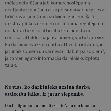
mēles neturēšana jeb komercnoslēpuma
neatļauta izpaušana citai personai var beigties ar
brīvības atņemšanu uz diviem gadiem. Šajā
rakstā aplūkošu komercnoslēpuma regulējumu
no darba tiesisko attiecību skatpunkta un
centīšos atbildēt uz jautājumiem, vai tiešām viss,
ko darbinieks uzzina darba attiecību ietvaros, ir
jātur aiz zobiem un vai nevar "dabūt pa zobiem",
ja tomēr iegūto informāciju darbinieks izplata
tālāk.
Ne viss, ko darbinieks uzzina darba
attiecību laikā, ir jātur slepenībā
Darba līgumam un no tā izrietošajai darbinieka