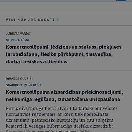
VISI NUMURA RAKSTI
JURISTA VĀRDS
NUMURA TĒMA
Komercnoslēpumi: jēdziens un statuss, piekļuves
ierobežošana, tiesību pārkāpumi, tiesvedība,
darba tiesiskās attiecības
RIHARDS GULBIS
SKAIDROJUMI. VIEDOKĻI
Komercnoslēpuma aizsardzības priekšnosacījumi,
nelikumīga iegūšana, izmantošana un izpaušana
Pirms divarpus gadiem Latvijā tika būtiski pilnveidots
normatīvais regulējums, ar kuru tiek nodrošināta
uzņēmumu, pētniecisko institūciju un citu subjektu
komerciāli vērtīgas informācijas tiesiskā aizsardzība.
Pieņemot Komercnoslēpuma aizsardzības ...