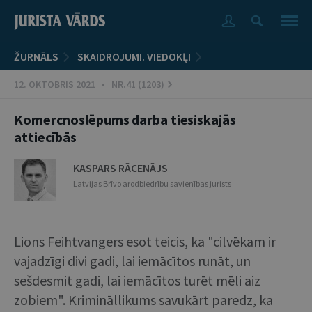
ŽURNĀLS
SKAIDROJUMI. VIEDOKĻI
12. OKTOBRIS 2021 • NR.41 (1203)
Komercnoslēpums darba tiesiskajās
attiecībās
KASPARS RĀCENĀJS
Latvijas Brīvo arodbiedrību savienības jurists
Lions Feihtvangers esot teicis, ka "cilvēkam ir
vajadzīgi divi gadi, lai iemācītos runāt, un
sešdesmit gadi, lai iemācītos turēt mēli aiz
zobiem". Krimināllikums savukārt paredz, ka