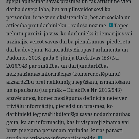
spējai apliecināt savas prasmes un tās attīstīt ne vien
darba devēja labā, bet arī pilnveidot sevi kā
personību, ir ne vien eksistenciāla, bet arī sociāla un
attiecībā pret darbinieku – radoša nozīme.
Tāpēc
1
nebūtu pareizi, ja viss, ko darbinieks ir iemācījies vai
uzzinājis, veicot savus darba pienākumus, piederētu
darba devējam. Kā norādīts Eiropas Parlamenta un
Padomes 2016. gada 8. jūnija Direktīvas (ES) Nr.
2016/943 par zinātības un darījumdarbības
neizpaužamas informācijas (komercnoslēpumu)
aizsardzību pret nelikumīgu iegūšanu, izmantošanu
un izpaušanu (turpmāk – Direktīva Nr. 2016/943)
apsvērumos, komercnoslēpuma definīcija neietver
triviālu informāciju, pieredzi un prasmes, ko
darbinieki ieguvuši ikdienišķā savas nodarbinātības
gaitā, kā arī informāciju, kas ir vispārēji zināma vai
brīvi pieejama personām aprindās, kuras parasti
strādā ar attiecīgo informācijas veidu.
2