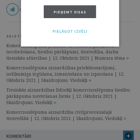
6
PIEŅEMT VISAS
PIELĀGOT IZVĒLI
SAISTĪTIE RESURSI
Komercnoslēpumi: jēdziens un statuss, piekļuves
ierobežošana, tiesību pārkāpumi, tiesvedība, darba
tiesiskās attiecības | 12. Oktobris 2021 | Numura tēma
Komercnoslēpuma aizsardzības priekšnosacījumi,
nelikumīga iegūšana, izmantošana un izpaušana | 12.
Oktobris 2021 | Skaidrojumi. Viedokļi
Tiesiskās aizsardzības līdzekļi komercnoslēpuma tiesību
pārkāpuma novēršanas lietās | 12. Oktobris 2021 |
Skaidrojumi. Viedokļi
Komercnoslēpuma aizsardzība civilprocesuālajā
tiesvedībā | 12. Oktobris 2021 | Skaidrojumi. Viedokļi
KOMENTĀRI