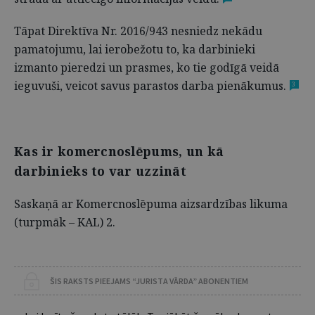
Tāpat Direktīva Nr. 2016/943 nesniedz nekādu
pamatojumu, lai ierobežotu to, ka darbinieki
izmanto pieredzi un prasmes, ko tie godīgā veidā
ieguvuši, veicot savus parastos darba pienākumus.
3
Kas ir komercnoslēpums, un kā
darbinieks to var uzzināt
Saskaņā ar Komercnoslēpuma aizsardzības likuma
(turpmāk – KAL) 2.
ŠIS RAKSTS PIEEJAMS “JURISTA VĀRDA” ABONENTIEM