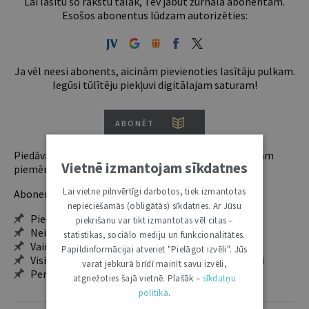
Lai lasītu šo rakstu tālāk, Tev jābūt žurnāla abonentam.
Esošos abonentus lūdzam autorizēties:
Ja vēl neesi abonents, aicinām pievienoties lasītāju pulkam.
Iegūsi tūlītēju piekļuvi digitālajam saturam!
ABONĒT
Piedāvājam trīs abonementu veidus. Vienam lietotājam
Vietnē izmantojam sīkdatnes
piemērotākais ir "Mazais" (3, 6 un 12 mēnešiem).
Lai vietne pilnvērtīgi darbotos, tiek izmantotas
Abonentu ieguvumi:
nepieciešamās (obligātās) sīkdatnes. Ar Jūsu
Pieeja jaunākajam izdevumam
piekrišanu var tikt izmantotas vēl citas –
Neierobežota pieeja arhīvam – 24 h/7 d.
statistikas, sociālo mediju un funkcionalitātes.
Vairāk nekā 18 000 rakstu un 2000 autoru
Papildinformācijai atveriet "Pielāgot izvēli". Jūs
Visi tematiskie numuri un ikgadējie grāmatžurnāli
varat jebkurā brīdī mainīt savu izvēli,
Personalizētās iespējas – piezīmes, citāti, mapes
atgriežoties šajā vietnē. Plašāk –
sīkdatņu
politikā
.